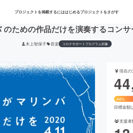
プロジェクトを掲載するには
はじめる
プロジェクトをさがす
バ のための作品だけを演奏するコンサ
木上智保子
音楽
コロナサポートプログラム対象
注目のリターン
注目の新着プロジェクト
募集終了が近いプロジェクト
も
現在の
音楽
舞台・パフォーマンス
44
ゲーム・サービス開発
フード・飲食店
44%
書籍・雑誌出版
アニメ・漫画
目標金額は1
支援者
チャレンジ
ビューティー・ヘルスケ