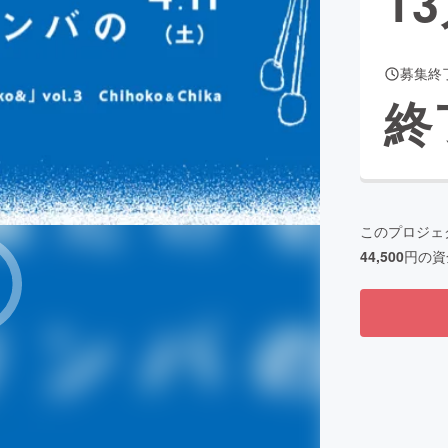
13
募集終
CAMPFIRE for Social Good
CAMPFIRE Creation
終
CAMPFIREふるさと納税
machi-ya
コミュニティ
このプロジェ
44,500
円の資