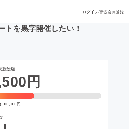
ログイン
/
新規会員登録
ートを黒字開催したい！
うすぐ公開されます
支援総額
プロダクト
,500
円
ファッション
スポーツ
00,000円
数
ア
ソーシャルグッド