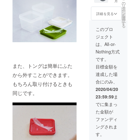
こ
月
の
リ
タ
ー
ン
詳細を見る
を
選
択
す
る
このプロ
ジェクト
は、All-or-
Nothing方式
です。
また、トングは簡単にふた
目標金額を
達成した場
から外すことができます。
合にのみ、
もちろん取り付けるときも
2020/04/20
同じです。
23:59:59
ま
でに集まっ
た金額が
ファンディ
ングされま
す。