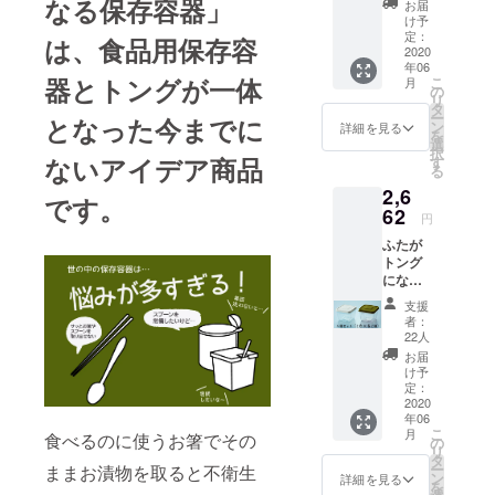
なる保存容器」
お届
のOEM事
カ
け予
ラー 2
定：
業：製品設
は、食品用保存容
個セッ
2020
計、金型作
年06
ト
器とトングが一体
こ
月
成、試作、
の
リ
タ
量産、二次
ー
となった今までに
ン
詳細を見る
加工（塗
を
選
択
装・メッ
ないアイデア商品
す
る
キ・印
2,6
です。
刷）、組
62
円
立、梱包、
ふたが
各部部材調
トング
になる
達、完成品
保存容
受注まで。
支援
器
者：
成形機のサ
CAMPF
22人
IRE限定
イズは50ト
お届
カ
け予
ン～680トン
ラー 4
定：
まで11台保
個セッ
2020
年06
ト
有
こ
月
食べるのに使うお箸でその
の
リ
タ
ー
ままお漬物を取ると不衛生
③ハルン
ン
詳細を見る
を