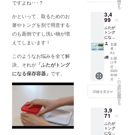
選
キット：紙
ですよね･･･？
択
す
る
コップを使
3,4
用しない未
かといって、取るためのお
99
円
来の採尿用
箸やトングを別で用意する
ふたが
具シリー
トング
のも面倒ですし洗い物が増
ズ。全国の
になる
医療機関で
えてしまいます！
保存容
支援
器
ご使用頂い
者：
CAMPF
6人
ておりま
このようなお悩みを全て解
IRE限定
お届
す。
カ
け予
決。それが
「ふたがトング
ラー 6
定：
個セッ
2020
になる保存容器」
です。
年06
ト
こ
月
の
リ
タ
ー
ン
詳細を見る
を
選
択
す
る
3,9
71
円
ふたが
トング
になる