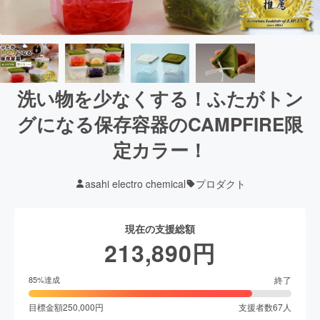
洗い物を少なくする！ふたがトン
グになる保存容器のCAMPFIRE限
定カラー！
asahi electro chemical
プロダクト
現在の支援総額
213,890
円
終了
85
%達成
目標金額
250,000
円
支援者数
67
人