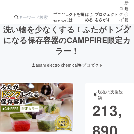
新
ロ
規
グ
会
プロジェクトを掲
はじ
プロジェクト
/
載するには
める
をさがす
イ
員
ン
登
洗い物を少なくする！ふたがトング
録
になる保存容器のCAMPFIRE限定カ
ラー！
人気のプロ
注目のリ
注目の新着プロ
募集終了が近いプ
もうすぐ公開
ジェクト
ターン
ジェクト
ロジェクト
されます
asahi electro chemical
プロダクト
アート・写真
音楽
現在の支援総
テクノロジー・ガジェット
ゲーム・サ
額
213,
映像・映画
書籍・雑誌
890
ビジネス・起業
チャレンジ