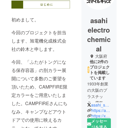
asahi
初めまして。
electro
今回のプロジェクトを担当
chemic
します、旭電機化成株式会
al
社の鈴木と申します。
大阪府
他に2件の
今回、「ふたがトングにな
プロジェク
る保存容器」の別カラー展
トを掲載し
ています
開について多数のご要望を
1933年創業
頂いたため、CAMPFIRE限
の大阪のプ
定カラーをご用意いたしま
ラスチッ
ク・電気製
した。CAMPFIREさんにち
asahi_smilekids
品製造メー
https://asahi-electro-chemical.com/
なみ、キャンプなどアウト
カー。下記3
https://xn--pcktayi1hyew870an3ewyotq9aiv1e1etb.com/
ドアでの使用に映えるカ
メッセー
つの事業で
ジを送る
営業中で