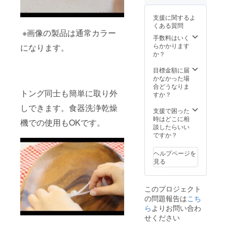
支援に関するよ
くある質問
※画像の製品は通常カラー
手数料はいく
らかかります
になります。
か？
目標金額に届
かなかった場
合どうなりま
トング同士も簡単に取り外
すか？
しできます。食器洗浄乾燥
支援で困った
時はどこに相
機での使用もOKです。
談したらいい
ですか？
ヘルプページを
見る
このプロジェクト
の問題報告は
こち
ら
よりお問い合わ
せください