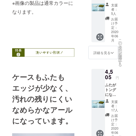
※画像の製品は通常カラーに
保存容
支援
器
者：
なります。
CAMPF
5人
IRE限定
お届
カ
け予
ラー 8
定：
個セッ
2020
年06
ト
こ
月
の
リ
タ
ー
ン
詳細を見る
を
選
択
す
る
4,5
ケースもふたも
05
円
ふたが
エッジが少なく、
トング
になる
汚れの残りにくい
保存容
支援
器
者：
なめらかなアール
CAMPF
17人
IRE限定
お届
になっています。
カ
け予
ラー
定：
10個
2020
年06
セット