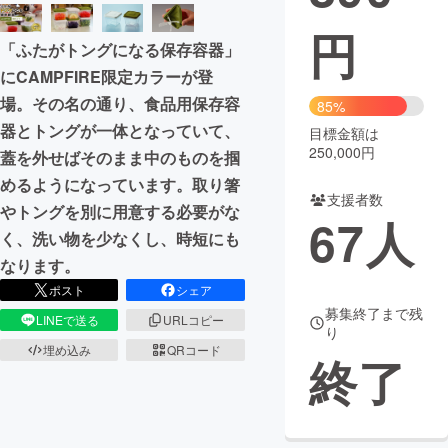
円
まちづくり・地域活性化
「ふたがトングになる保存容器」
にCAMPFIRE限定カラーが登
CAMPFIRE for Social Good
CAMPFIRE Creation
場。その名の通り、食品用保存容
85%
CAMPFIREふるさと納税
machi-ya
コミュニティ
器とトングが一体となっていて、
目標金額は
250,000円
蓋を外せばそのまま中のものを掴
めるようになっています。取り箸
支援者数
やトングを別に用意する必要がな
67
人
く、洗い物を少なくし、時短にも
なります。
ポスト
シェア
募集終了まで残
LINEで送る
URLコピー
り
埋め込み
QRコード
終了