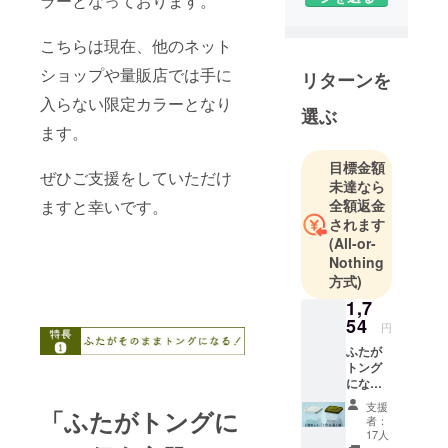
ラーとなっております。
す。
こちらは現在、他のネット
①スマイル
ショップや量販店では手に
リターンを
キッズ：生
入らない限定カラーとなり
活便利雑貨
選ぶ
の自社商品
ます。
ブランド。
目標金額
アイデア、
ぜひご支援をしていただけ
未達なら
防災・防
ますと幸いです。
全額返金
犯、ベ
されます
ビー・シニ
(All-or-
Nothing
ア、神仏な
方式)
どで一捻り
1,7
を加えたオ
54
リジナル商
円
品を展開
ふたが
トング
中。
になる
保存容
支援
「ふたがトングに
器
②プラス
者：
CAMPF
17人
チック製品
IRE限定