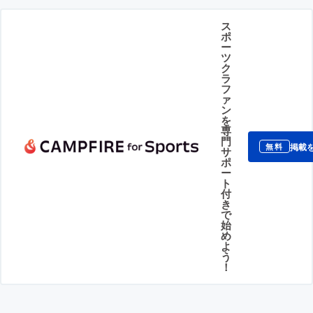
ス
ポ
ー
ツ
ク
ラ
フ
ァ
ン
を
専
門
掲載
無料
サ
ポ
ー
ト
付
き
で
始
め
よ
う
！