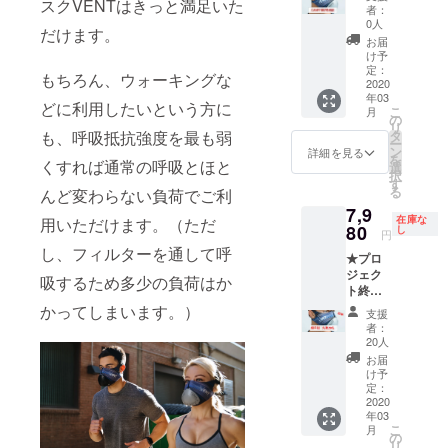
スクVENTはきっと満足いた
しま
後に交
会社で
者：
す。3月
換用
す。 正
0人
だけます。
中旬～4
フィル
規品を
お届
月中旬
ターを
手に入
け予
になる
支給致
定：
れられ
もちろん、ウォーキングな
見込み
2020
しま
るのは
年03
です。
す。
弊社を
どに利用したいという方に
こ
月
★製品
※1） ★
の
通して
リ
保証
正規日
も、呼吸抵抗強度を最も弱
タ
購入頂
ー
6ヵ月
本語説
ン
いた時
詳細を見る
を
くすれば通常の呼吸とほと
★＜
明書 弊
選
のみで
択
CAMPF
社は
す
あり、
る
んど変わらない負荷でご利
IRE＞限
Training
日本国
7,9
定フィ
Mask
内保証
在庫な
用いただけます。（ただ
ルター
80
LLCと
し
を受け
円
無償提
日本代
られる
し、フィルターを通して呼
★プロ
供権
理店契
のも弊
ジェク
（ご購
約をし
吸するため多少の負荷はか
社から
ト終了
入半年
ている
のみで
後、在
後に交
かってしまいます。）
唯一の
す。 製
支援
庫品か
換用
会社で
品保証
者：
ら即出
フィル
す。 正
20人
につい
荷しま
ターを
規品を
ては、
お届
す。
支給致
手に入
け予
初期不
（予定3
しま
定：
れられ
良が
月上旬
2020
す。
るのは
あった
年03
頃納品
※1） ★
弊社を
り、通
こ
月
予定）
正規日
の
通して
常の使
リ