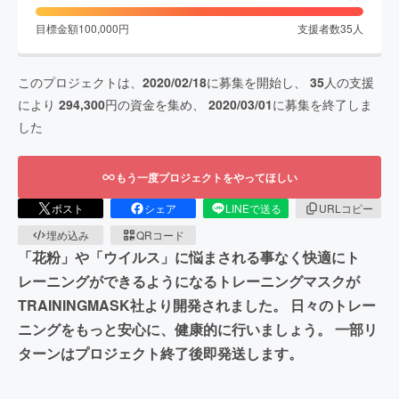
目標金額
100,000
円
支援者数
35
人
このプロジェクトは、
2020/02/18
に募集を開始し、
35
人の支援
により
294,300
円の資金を集め、
2020/03/01
に募集を終了しま
した
もう一度プロジェクトをやってほしい
ポスト
シェア
LINEで送る
URLコピー
埋め込み
QRコード
「花粉」や「ウイルス」に悩まされる事なく快適にト
レーニングができるようになるトレーニングマスクが
TRAININGMASK社より開発されました。 日々のトレー
ニングをもっと安心に、健康的に行いましょう。 一部リ
ターンはプロジェクト終了後即発送します。