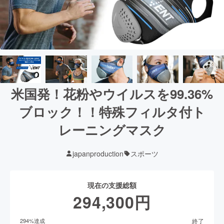
米国発！花粉やウイルスを99.36%
ブロック！！特殊フィルタ付ト
レーニングマスク
japanproduction
スポーツ
現在の支援総額
294,300
円
終了
294
%達成