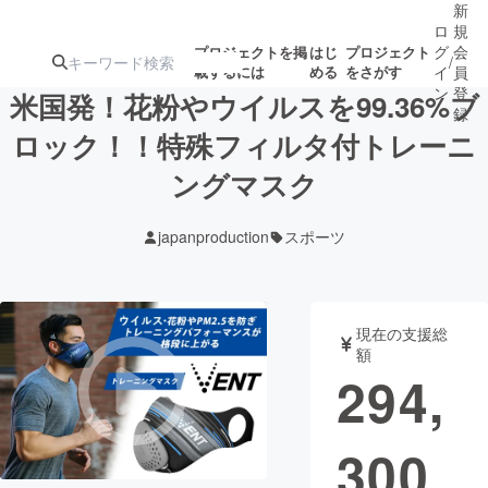
新
ロ
規
グ
会
プロジェクトを掲
はじ
プロジェクト
/
載するには
める
をさがす
イ
員
ン
登
米国発！花粉やウイルスを99.36%ブ
録
ロック！！特殊フィルタ付トレーニ
ングマスク
人気のプロ
注目のリ
注目の新着プロ
募集終了が近いプ
もうすぐ公開
ジェクト
ターン
ジェクト
ロジェクト
されます
japanproduction
スポーツ
アート・写真
音楽
現在の支援総
テクノロジー・ガジェット
ゲーム・サ
額
294,
映像・映画
書籍・雑誌
300
ビジネス・起業
チャレンジ