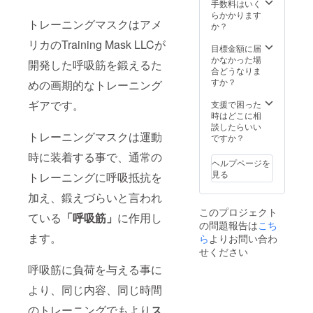
理店契
社から
手数料はいく
疵が
（同梱
約をし
のみで
らかかります
あった
もしく
トレーニングマスクはアメ
ている
す。 製
か？
場合に
はメー
唯一の
品保証
無料で
ルでの
リカのTraining Mask LLCが
会社で
につい
目標金額に届
交換さ
送付と
す。 正
ては、
かなかった場
せてい
なりま
開発した呼吸筋を鍛えるた
規品を
初期不
合どうなりま
ただき
す。）
手に入
良が
すか？
ます。
めの画期的なトレーニング
※1：通
れられ
あった
また、
常別途
るのは
ギアです。
り、通
支援で困った
ご利用
購入と
弊社を
常の使
時はどこに相
されや
なる追
通して
用をし
談したらいい
すいよ
加の特
トレーニングマスクは運動
購入頂
ていて
ですか？
うに日
殊フィ
いた時
使用不
本語の
ルター
時に装着する事で、通常の
のみで
可に
説明書
です
ヘルプページを
あり、
なった
も合わ
が、半
見る
トレーニングに呼吸抵抗を
日本国
場合な
せてご
年後以
内保証
ど、製
用意致
加え、鍛えづらいと言われ
降に指
を受け
品に瑕
しま
定
このプロジェクト
られる
疵が
ている
「呼吸筋」
に作用し
す。
フォー
の問題報告は
こち
のも弊
あった
（同梱
ムより
ます。
社から
ら
よりお問い合わ
場合に
もしく
お申込
のみで
無料で
はメー
せください
みいた
す。 製
交換さ
ルでの
だきま
呼吸筋に負荷を与える事に
品保証
せてい
送付と
した方
につい
ただき
なりま
には＜
より、同じ内容、同じ時間
ては、
ます。
す。）
CAMPF
初期不
また、
※1：通
IRE＞よ
のトレーニングでもより
ス