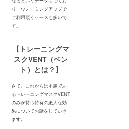
なるというデータもでてお
した方
には＜
り、ウォーミングアップで
CAMPF
IRE＞よ
ご利用頂くケースも多いで
りご購
入の方
す。
限定で
無償に
て特殊
フィル
【トレーニングマ
ター
セット
のご提
スクVENT（ベン
供を致
しま
ト）とは？】
す。
（5枚の
セット
となる
さて、これからは本題であ
予定で
す。）
るトレーニングマスクVENT
のみが持つ特有の絶大な効
果についてお話をしていき
ます。