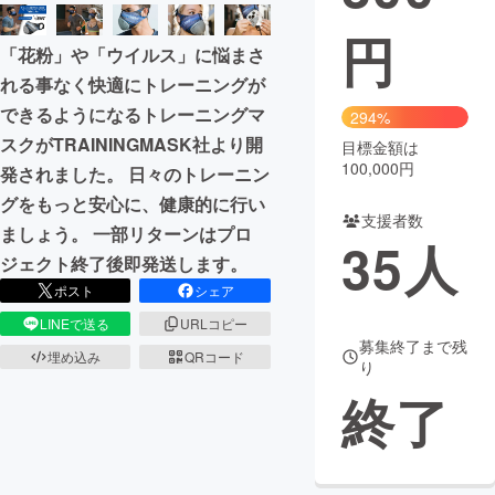
円
まちづくり・地域活性化
「花粉」や「ウイルス」に悩まさ
れる事なく快適にトレーニングが
CAMPFIRE for Social Good
CAMPFIRE Creation
できるようになるトレーニングマ
294%
CAMPFIREふるさと納税
machi-ya
コミュニティ
スクがTRAININGMASK社より開
目標金額は
100,000円
発されました。 日々のトレーニン
グをもっと安心に、健康的に行い
支援者数
ましょう。 一部リターンはプロ
35
人
ジェクト終了後即発送します。
ポスト
シェア
LINEで送る
URLコピー
募集終了まで残
埋め込み
QRコード
り
終了