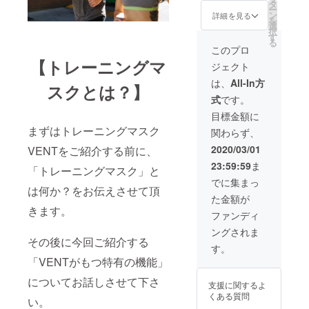
★製品
本語説
タ
購入頂
用をし
ー
保証
明書 弊
ン
いた時
詳細を見る
ていて
を
6ヵ月
社は
選
のみで
使用不
択
★＜
Training
す
あり、
可に
る
CAMPF
Mask
日本国
このプロ
なった
IRE＞限
LLCと
内保証
場合な
【トレーニングマ
ジェクト
定フィ
日本代
を受け
ど、製
ルター
理店契
られる
は、
All-In方
品に瑕
スクとは？】
無償提
約をし
のも弊
疵が
式
です。
供権
ている
社から
あった
（ご購
唯一の
のみで
目標金額に
場合に
入半年
会社で
す。 製
無料で
まずはトレーニングマスク
関わらず、
後に交
す。 正
品保証
交換さ
換用
規品を
につい
2020/03/01
VENTをご紹介する前に、
せてい
フィル
手に入
ては、
ただき
23:59:59
ま
ターを
れられ
「トレーニングマスク」と
初期不
ます。
支給致
るのは
良が
でに集まっ
また、
は何か？をお伝えさせて頂
しま
弊社を
あった
ご利用
た金額が
す。
通して
り、通
されや
きます。
※1） ★
購入頂
常の使
ファンディ
すいよ
正規日
いた時
用をし
うに日
ングされま
本語説
のみで
ていて
本語の
その後に今回ご紹介する
明書 弊
あり、
使用不
す。
説明書
社は
日本国
可に
も合わ
「VENTがもつ特有の機能」
Training
内保証
なった
せてご
Mask
を受け
についてお話しさせて下さ
場合な
用意致
支援に関するよ
LLCと
られる
ど、製
しま
くある質問
日本代
い。
のも弊
品に瑕
す。