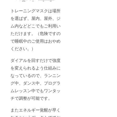
せてご
降に指
のご提
用意致
定
供を致
しま
フォー
トレーニングマスクは場所
しま
す。
ムより
す。
（同梱
を選ばず、屋内、屋外、ジ
お申込
（5枚の
もしく
みいた
セット
ム内などどこでもご利用い
はメー
だきま
となる
ルでの
した方
予定で
ただけます。（危険ですの
送付と
には＜
す。）
なりま
CAMPF
で睡眠中のご使用はおやめ
す。）
IRE＞よ
※1：通
りご購
ください。）
常別途
入の方
購入と
限定で
なる追
ダイアルを回すだけで強度
無償に
加の特
て特殊
を変えられるよう仕組みに
殊フィ
フィル
ルター
ター
なっているので、ランニン
です
セット
が、半
のご提
グ中、ダンス中、プログラ
年後以
供を致
降に指
しま
ムレッスン中でもワンタッ
定
す。
フォー
（5枚の
チで調整が可能です。
ムより
セット
お申込
となる
またエネルギー覚醒が早く
みいた
予定で
だきま
す。）