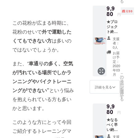
る
CAMPF
9,9
IRE＞限
残り30
定フィ
80
円
ルター
★プロ
この花粉が広まる時期に、
無償提
ジェク
供権
花粉のせいで
外で運動した
ト終了
（ご購
後、在
入半年
支援
くてもできない方
は多いの
庫品か
後に交
者：
ら即出
換用
0人
ではないでしょうか。
荷しま
フィル
お届
す。
ターを
け予
（予定3
支給致
定：
また、”
車通りの多く、空気
月上旬
2020
しま
年03
頃納品
が汚れている場所でしかラ
す。
こ
月
予定）
※1） ★
の
リ
ンニングやバイクトレーニ
★製品
正規日
タ
ー
保証
本語説
ン
詳細を見る
を
ングができない”
という悩み
6ヵ月
明書 弊
選
択
★＜
社は
す
を抱えられている方も多い
る
CAMPF
Training
9,9
IRE＞限
Mask
かと思います。
定フィ
80
LLCと
円
ルター
日本代
★なる
無償提
理店契
このような方にとって今回
べく早
供権
約をし
い納品
ご紹介するトレーニングマ
（ご購
ている
を目指
入半年
唯一の
支援