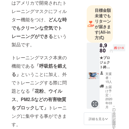
はアメリカで開発されたト
目標金額
レーニングマスクにフィル
未達でも
ター機能をつけ、
どんな時
リターン
が届きま
でもクリーンな空気でト
す
(All-in
レーニングができる
という
方式)
製品です。
8,9
残り15
80
円
トレーニングマスク本来の
★プロ
ジェク
機能である
「呼吸筋を鍛え
ト終了
後、在
る」
ということに加え、外
支援
庫品か
者：
ら即出
でトレーニングする際に問
15人
荷しま
お届
す。
題となる
「花粉、ウイル
け予
（予定3
定：
ス、PM2.5などの有害物質
月上旬
2020
年03
頃納品
をブロックして」
トレーニ
こ
月
予定）
の
リ
★製品
タ
ングに集中する事ができま
ー
保証
ン
詳細を見る
を
6ヵ月
選
す。
択
★＜
す