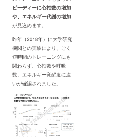
良が
ご利用
常別途
りご購
あった
されや
ピーディーに心拍数の増加
購入と
入の方
り、通
すいよ
なる追
限定で
常の使
や、エネルギー代謝の増加
うに日
加の特
無償に
用をし
本語の
殊フィ
て特殊
が見込めます。
ていて
説明書
ルター
フィル
使用不
も合わ
です
ター
可に
せてご
が、半
セット
昨年（2018年）に大学研究
なった
用意致
年後以
のご提
場合な
しま
降に指
供を致
機関との実験により、ごく
ど、製
す。
定
しま
品に瑕
（同梱
フォー
短時間のトレーニングにも
す。
疵が
もしく
ムより
（5枚の
あった
関わらず、心拍数や呼吸
はメー
お申込
セット
場合に
ルでの
みいた
となる
数、エネルギー覚醒度に違
無料で
送付と
だきま
予定で
交換さ
なりま
した方
す。）
いが確認されました。
せてい
す。）
には＜
ただき
※1：通
CAMPF
ます。
常別途
IRE＞よ
また、
購入と
りご購
ご利用
なる追
入の方
されや
加の特
限定で
すいよ
殊フィ
無償に
うに日
ルター
て特殊
本語の
です
フィル
説明書
が、半
ター
も合わ
年後以
セット