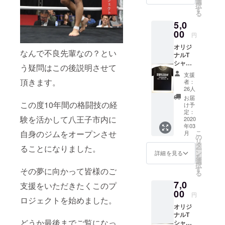
選
択
い！ そ
す
クラウド
る
んなお
ファンディ
5,0
気持ち
ングを始め
を持っ
00
円
て頂い
ました。ど
オリジ
た方は
なんで不良先輩なの？とい
うぞよろし
ナルT
こちら
シャツ
をお願
くお願いし
う疑問はこの後説明させて
色：黒
いしま
支援
ます。
サイ
す。 お
頂きます。
者：
ズ：
礼の
26人
XS、
メッ
お届
S、M、
この度10年間の格闘技の経
セージ
け予
L、XL
を送ら
定：
験を活かして八王子市内に
からお
2020
せて頂
年03
選びく
きま
自身のジムをオープンさせ
こ
月
ださ
す。 ※
の
リ
い。 デ
金額は
タ
ることになりました。
ー
ザイン
自由に
ン
詳細を見る
を
はこの
変更で
選
択
あとも
きま
す
その夢に向かって皆様のご
る
う少し
す。
7,0
調整が
支援をいただきたくこのプ
ありま
00
円
ロジェクトを始めました。
す。
オリジ
ナルT
どうか最後までご覧になっ
シャツ