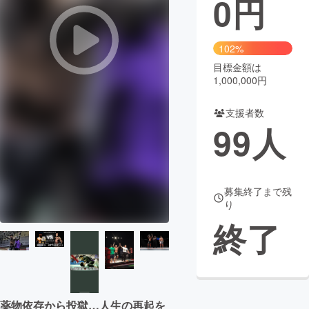
0
円
まちづくり・地域活性化
102%
目標金額は
CAMPFIRE for Social Good
CAMPFIRE Creation
1,000,000円
CAMPFIREふるさと納税
machi-ya
コミュニティ
支援者数
99
人
募集終了まで残
り
終了
薬物依存から投獄…人生の再起を