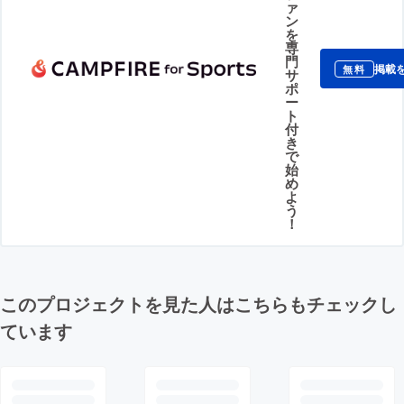
ァ
ン
を
専
門
掲載
無料
サ
ポ
ー
ト
付
き
で
始
め
よ
う
！
このプロジェクトを見た人はこちらもチェックし
ています