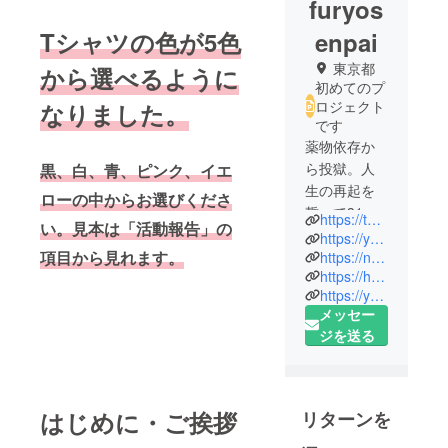
furyos
Tシャツの色が5色
enpai
東京都
から選べるように
初めてのプ
ロジェクト
なりました。
です
薬物依存か
ら投獄。人
黒、白、青、ピンク、イエ
生の再起を
ローの中からお選びくださ
誓って31歳
https://twitter.com/furyosenpai?ref_src=twsrc%5Egoogle%7Ctwcamp%5Eserp%7Ctwgr%5Eauthor
い。見本は「活動報告」の
から格闘技
https://youtu.be/uZUItu2MjGM
項目から見れます。
を始め、35
https://note.mu/furyosenpai
https://horioh.stores.jp/
歳にプロ昇
https://youtu.be/0VZarVN9PL8
格。41歳で
メッセー
Fighting
ジを送る
Nexusという
団体でタイ
トルマッチ
をやる所ま
はじめに・ご挨拶
リターンを
で来まし