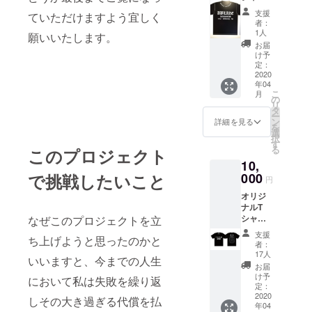
＋初回
支援
ていただけますよう宜しく
体験チ
者：
ケット
1人
願いいたします。
（有効
お届
期限な
け予
し）
定：
2020
年04
こ
月
の
リ
タ
ー
ン
詳細を見る
を
選
択
す
る
このプロジェクト
10,
で挑戦したいこと
000
円
オリジ
ナルT
シャツ
なぜこのプロジェクトを立
＋不良
支援
ち上げようと思ったのかと
先輩T
者：
シャツ
17人
いいますと、今までの人生
＋初回
お届
体験チ
け予
において私は失敗を繰り返
ケット
定：
（有効
2020
しその大き過ぎる代償を払
年04
期限な