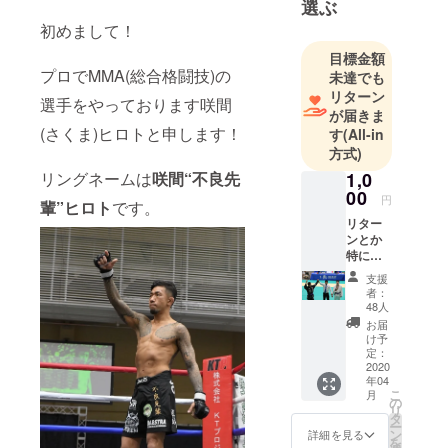
選ぶ
た。次の夢
は自分のジ
初めまして！
ムを作り、
目標金額
同じ境遇や
プロでMMA(総合格闘技)の
未達でも
経歴によっ
リターン
選手をやっております咲間
が届きま
てハンデを
(さくま)ヒロトと申します！
す
(All-in
持った人々
方式)
の社会復帰
リングネームは
咲間“不良先
1,0
の手助けを
00
円
する事で
輩”ヒロト
です。
リター
す。それが
ンとか
自分にしか
特にい
出来ない社
らない
支援
けどた
会貢献の形
者：
だただ
48人
だと思って
支援し
お届
おります。
たい！
け予
プロ
定：
今回ジムを
ジェク
2020
作るにあ
年04
トの内
こ
月
容に共
たって皆様
の
リ
感し
タ
からの支援
ー
た！応
ン
詳細を見る
を
を頂きたく
援した