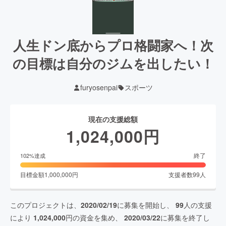
人生ドン底からプロ格闘家へ！次
の目標は自分のジムを出したい！
furyosenpai
スポーツ
現在の支援総額
1,024,000
円
終了
102
%達成
目標金額
1,000,000
円
支援者数
99
人
このプロジェクトは、
2020/02/19
に募集を開始し、
99
人の支援
により
1,024,000
円の資金を集め、
2020/03/22
に募集を終了し