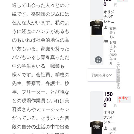
0
通して出会った人々とのご
円
オリジ
縁です。格闘技のジムには
ナルT
シャツ5
色んな人がいます。私のよ
枚＋ジ
支援
うに経歴にハンデがあるも
ムの
者：
マット
1人
のもいれば社会的地位の高
(壁部
お届
分）に
け予
い方もいる。家庭を持った
企業名
定：
または
2020
パパもいるし青春真っただ
年04
個人名
こ
月
を掲載
中の学生もいる。職業も
の
リ
(１年間)
タ
ー
様々です。会社員、学校の
※備考欄
ン
詳細を見る
を
に掲載
選
択
先生、警察官、弁護士、検
するお
す
る
名前を
事、フリーター、とび職な
150
ご記入
くださ
,00
在庫な
どの現場作業員もいれば美
し
い。
0
円
容師さんやミュージシャン
オリジ
だっている。そういった普
ナルT
シャツ
段の自分の生活の中で出会
５枚＋
支援
サンド
者：