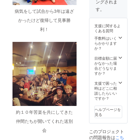
ングされま
す。
病気をして試合から3年は遠ざ
かったけど復帰して見事勝
支援に関するよ
利！
くある質問
手数料はいく
らかかります
か？
目標金額に届
かなかった場
合どうなりま
すか？
支援で困った
時はどこに相
談したらいい
ですか？
ヘルプページを
約１０年苦楽を共にしてきた
見る
仲間たちが開いてくれた送別
会
このプロジェクト
の問題報告は
こち