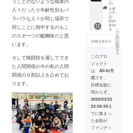
うことのないような職業の
バッグ
2人
に企業
お届
人々だったり年齢性別もバ
名また
け予
は個人
定：
ラバラな人々が同じ場所で
名を掲
2020
年04
載(２年
同じことに熱中するのもこ
こ
月
間) ※備
の
リ
のスポーツの醍醐味だと思
考欄に
タ
ー
掲載す
ン
詳細を見る
います。
を
るお名
選
択
前をご
す
る
記入く
このプロ
そして格闘技を通してでき
ださ
ジェクト
い。
た人間関係が今の私の人間
は、
All-In方
関係の９割以上を占めてお
式
です。
ります。
目標金額に
関わらず、
2020/03/22
23:59:59
ま
でに集まっ
た金額が
ファンディ