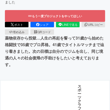
ました
もう一度プロジェクトをやってほしい
ポスト
シェア
LINEで送る
URLコピー
埋め込み
QRコード
薬物依存から投獄…人生の再起を誓って31歳から始めた
格闘技で35歳でプロ昇格。41歳でタイトルマッチまで辿
り着きました。次の目標は自分のでジムを出し、同じ境
遇の人々の社会復帰の手助けをしたいと考えておりま
す。
ス
ポ
ー
ツ
ク
ラ
フ