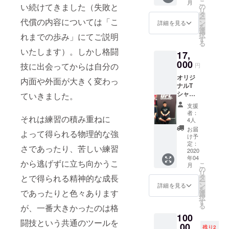
こ
月
し）
い続けてきました（失敗と
の
リ
（不良
タ
ー
代償の内容については「こ
先輩T
ン
詳細を見る
を
シャツ
選
択
れまでの歩み」にてご説明
はXSサ
す
る
イズは
いたします）。しかし格闘
17,
御座い
ません)
000
技に出会ってからは自分の
円
オリジ
内面や外面が大きく変わっ
ナルT
シャツ
ていきました。
＋不良
支援
先輩T
者：
それは練習の積み重ねに
シャツ
4人
＋入会
お届
よって得られる物理的な強
金&会費
け予
3か月チ
定：
さであったり、苦しい練習
ケット
2020
年04
（有効
から逃げずに立ち向かうこ
こ
月
期限な
の
リ
し）
とで得られる精神的な成長
タ
ー
ン
詳細を見る
を
であったりと色々あります
選
択
す
る
が、一番大きかったのは格
100
闘技という共通のツールを
,00
残り2