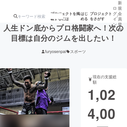
新
ロ
規
グ
会
プロジェクトを掲
はじ
プロジェクト
/
載するには
める
をさがす
イ
員
ン
登
人生ドン底からプロ格闘家へ！次の
録
目標は自分のジムを出したい！
人気のプロ
注目のリ
注目の新着プロ
募集終了が近いプ
もうすぐ公開
furyosenpai
スポーツ
ジェクト
ターン
ジェクト
ロジェクト
されます
アート・写真
音楽
現在の支援総
額
1,02
テクノロジー・ガジェット
ゲーム・サ
4,00
映像・映画
書籍・雑誌
ビジネス・起業
チャレンジ