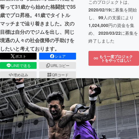
このプロジェクトは、
誓って31歳から始めた格闘技で35
2020/02/19
に募集を開始
歳でプロ昇格。41歳でタイトル
し、
99
人の支援により
マッチまで辿り着きました。次の
1,024,000
円の資金を集
目標は自分のでジムを出し、同じ
め、
2020/03/22
に募集を
境遇の人々の社会復帰の手助けを
終了しました
したいと考えております。
ポスト
シェア
もう一度プロジェク
トをやってほしい
LINEで送る
URLコピー
埋め込み
QRコード