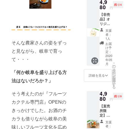
4,9
ム・会
残り4
社名
80
円
可）を
【非売
掲載い
品】オ
たしま
リジナ
す。 〇
ルミニ
1会計2
支援
トート
枚まで
者：
このプ
使用可
1人
そんな農家さんの姿をずっ
ロジェ
能（1枚
お届
クトの
500円）
け予
と見ながら、岐阜で育っ
為だけ
〇おつ
定：
にハン
2020
りは出
て・・・
年05
ドメイ
ませ
こ
月
ド作家
ん。 〇
の
リ
のSan
ご本人
タ
「何か岐阜を盛り上げる方
ー
太さん
様以外
ン
詳細を見る
を
が制作
の方も
選
法はないだろか？」
択
した限
使用可
す
る
定デザ
能
4,9
イン。5
そう考えたのが『フルーツ
◎（配
残り9
種類の
80
っても
円
カクテル専門店』OPENの
デザイ
OK！）
【直売
ンから
〇2020
きっかけでした。お酒のチ
所限
お選び
年10月
定】岐
くださ
31日ま
カラも借りながら岐阜の美
阜柿を
い。
でにお
支援
使用し
30×20×
受け取
者：
味しいフルーツ文化を広め
た何と