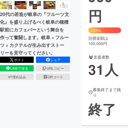
円
まちづくり・地域活性化
20代の若造が岐阜の『フルーツ文
化』を盛り上げるべく岐阜の穂積
CAMPFIRE for Social Good
CAMPFIRE Creation
駅前にカフェバーという舞台を
193%
CAMPFIREふるさと納税
machi-ya
コミュニティ
作って奮闘します。岐阜 × フルー
目標金額は
100,000円
ツ × カクテルが生み出すストー
リーを見守ってください。
支援者数
ポスト
シェア
31
人
LINEで送る
URLコピー
埋め込み
QRコード
募集終了まで残
り
終了