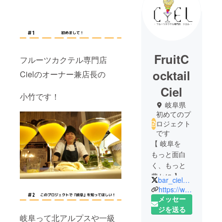
FruitC
フルーツカクテル専門店
ocktail
Cielのオーナー兼店長の
Ciel
小竹です！
岐阜県
初めてのプ
ロジェクト
です
【 岐阜を
もっと面白
く、もっと
豊かに 】
bar_ciel_gifu
地元を愛す
https://www.instagram.com/bar_ciel_gifu/
る若造（現
メッセー
27歳）が、
ジを送る
岐阜って北アルプスや一級
岐阜県を盛