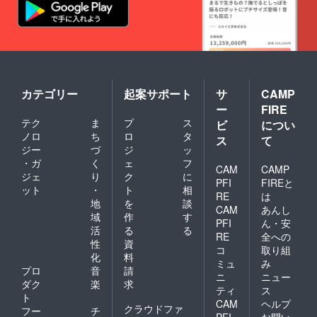
カテゴリー
起案サポート
サ
CAMP
ー
FIRE
テク
ま
プ
ス
ビ
につい
ノロ
ち
ロ
タ
ス
て
ジー
づ
ジ
ッ
・ガ
く
ェ
フ
CAM
CAMP
ジェ
り
ク
に
PFI
FIREと
ット
・
ト
相
RE
は
地
を
談
CAM
あんし
域
作
す
PFI
ん・安
活
る
る
RE
全への
性
資
コ
取り組
化
料
ミュ
み
プロ
音
請
ニ
ニュー
ダク
楽
求
ティ
ス
ト
CAM
ヘルプ
クラウドファ
フー
チ
PFI
お問い