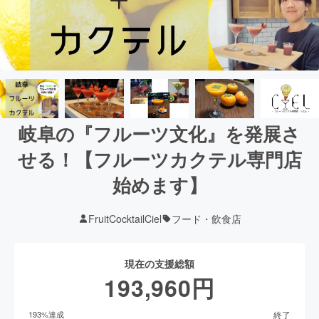
岐阜の『フルーツ文化』を発展さ
せる！【フルーツカクテル専門店
始めます】
FruitCocktailCiel
フード・飲食店
現在の支援総額
193,960
円
終了
193
%達成