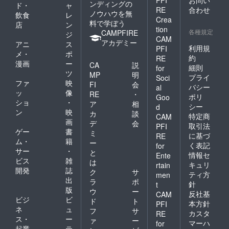
ンディングの
ド・
ャ
RE
合わせ
ノウハウを無
飲食
レ
Crea
料で学ぼう
店
ン
tion
各種規定
CAMPFIRE
ジ
CAM
アカデミー
アニ
ス
利用規
PFI
メ・
ポ
約
RE
漫画
ー
CA
説
細則
for
ツ
MP
明
プライ
Soci
ファ
映
FI
会
バシー
al
ッ
像
RE
・
ポリ
Goo
ショ
・
ア
相
シー
d
ン
映
カ
談
特定商
CAM
画
デ
会
取引法
PFI
ゲー
書
ミ
に基づ
RE
ム・
籍
ー
く表記
for
サー
・
と
情報セ
Ente
ビス
雑
は
キュリ
rtain
開発
誌
ク
サ
ティ方
men
出
ラ
ポ
針
t
版
ウ
ー
反社基
CAM
ビジ
ビ
ド
ト
本方針
PFI
ネ
ュ
フ
サ
カスタ
RE
ス・
ー
ァ
ー
マーハ
for
起業
テ