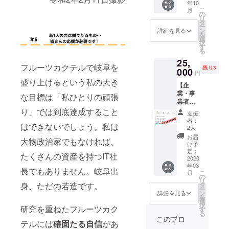
年10
渡し+店
10㎜
ジャム
い。食
こ
月
内の黒
（一般
の
各種：
事券の
リ
板ボー
的なお
タ
30g ※賞
お渡し
ー
ドにお
弁当箱
ン
味期限
詳細を見る
もその
を
名前
＋水筒
選
はでき
お名前
択
（ハン
がきれ
す
るだけ
で確認
る
ドル
いに入
長いも
を取ら
25,
ネー
るサイ
のを選
せてい
フルーツカクテルで岐阜を
残り3
ム・会
000
ズ）
択しま
ただき
円
社名
San太
すが、
ます。
盛り上げるという私の大き
【企
可）を
さん：
期限内
掲載を
業・事
掲載い
https://
な目標は「私ひとりの頑張
にお召
希望し
業者様
たしま
minne.c
し上が
ない場
向け】
す。 〇
り」では到底達成すること
om/@s
りいた
合は、
支援
OPEN
1会計2
anta31
だきま
者：
備考欄
はできないでしょう。私は
前にも
枚まで
お食事
2人
すよう
に「掲
関わら
使用可
券につ
ご協力
お届
載希望
大物政治家でもなければ、
ず、2ヶ
能（1枚
いて 〇
け予
をお願
しな
月で800
500円）
定：
有効期
いしま
い」と
たくさんの資産を持つIT社
名以上
2020
〇おつ
限なし
す。 ※
記入の
年03
のフォ
りは出
〇1会計
送料込
長でもありません。岐阜出
上、ご
こ
月
ロワー
ませ
の
2枚まで
み
支援く
リ
さんを
ん。 〇
タ
身、ただの若造です。
使用可
ださ
ー
獲得し
ご本人
ン
能（1枚
詳細を見る
い。掲
を
た勢い
様以外
選
500円）
載期間
択
のある
研究を重ねたフルーツカク
の方も
す
〇おつ
は1年間
る
当店イ
使用可
りは出
このプロ
を予定
テルには
確固たる
自信
があ
ンスタ
能
ません
してい