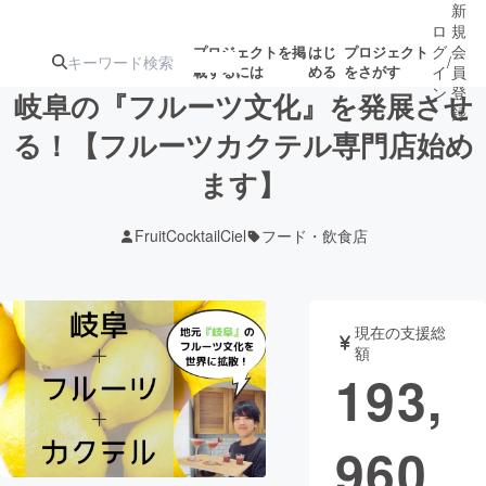
新
ロ
規
グ
会
プロジェクトを掲
はじ
プロジェクト
/
載するには
める
をさがす
イ
員
ン
登
岐阜の『フルーツ文化』を発展させ
録
る！【フルーツカクテル専門店始め
ます】
人気のプロ
注目のリ
注目の新着プロ
募集終了が近いプ
もうすぐ公開
ジェクト
ターン
ジェクト
ロジェクト
されます
FruitCocktailCiel
フード・飲食店
アート・写真
音楽
現在の支援総
テクノロジー・ガジェット
ゲーム・サ
額
193,
映像・映画
書籍・雑誌
960
ビジネス・起業
チャレンジ