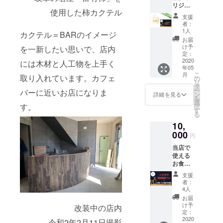
リジナ
ご）』
31日ま
み
使用した柿カクテル
ルミニ
＋当店
でにお
支援
トート
よりお
受け取
者：
＋当店
礼の手
りに来
1人
カクテル＝BARのイメージ
で使え
紙 柿バ
られな
お届
るお食
ターは
い場合
け予
を一新したい思いで、店内
事券
国産の
定：
は無効
1000分
2020
バター
には木材と人工物を上手く
とさせ
年05
（500円
と蜂蜜
ていた
こ
月
×2枚）
取り入れています。カフェ
がブレ
の
だきま
リ
を郵送
ンドさ
タ
す。 〇
ー
バーに近いお店になりま
でお届
れてい
ン
お食事
詳細を見る
を
けしま
て安心
選
券の有
す。
択
す。 こ
安全。
す
効期
る
のプロ
トース
限：当
10,
ジェク
トやお
店が続
トの為
000
菓子は
く限り
円
だけに
もちろ
ご使用
当店で
ハンド
ん、バ
いただ
使える
メイド
ニラア
けま
お食事
作家の
イスな
す。 ※
券
San太
どに添
備考欄
支援
10000
さんが
えても
に「掲
者：
円分
制作し
最高で
4人
載する
（500円
た限定
す。 柿
お名
お届
×20枚）
デザイ
バ
け予
前」を
改装中の店内
を当店
ン。
定：
ター：
記入し
にて手
2020
30×20×
95g
令和2年2月11日撮影
て下さ