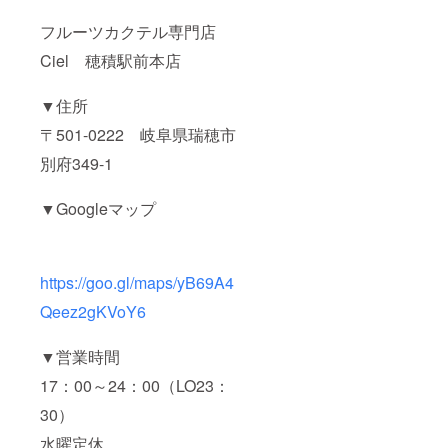
フルーツカクテル専門店
Ciel 穂積駅前本店
▼住所
〒501-0222 岐阜県瑞穂市
別府349-1
▼Googleマップ
h
ttps://goo.gl/maps/yB69A4
Qeez2gKVoY6
▼営業時間
17：00～24：00（LO23：
30）
水曜定休