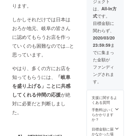
ジェクト
グラム
◎（配
〇ご本
ます。
ります。
の投稿
っても
人様以
は、
All-In方
にお名
OK！）
外の方
式
です。
前掲
〇2020
も使用
しかしそれだけでは日本は
載，タ
年10月
可能
目標金額に
グ付け
31日ま
◎（配
おろか地元、岐阜の皆さん
関わらず、
リン
でにお
っても
ク，
に認めてもらうお店を作っ
受け取
OK！）
2020/03/20
WEBも
りに来
※印刷の
23:59:59
ま
ていくのも困難なのでは...と
しくは
られな
関係
SNSア
い場合
上、画
でに集まっ
思っています。
カウン
は無効
像との
た金額が
トID掲
とさせ
ズレ等
載＋店
ていた
はご容
ファンディ
やはり、多くの方にお店を
内ボー
だきま
赦くだ
ングされま
ドに
す。 〇
さい。
知ってもらうには、
「岐阜
「１番
お食事
画像引
す。
大き
券の有
を盛り上げる」ことに共感
用元：
く」お
効期
オレン
してくれる仲間の応援
が絶
名前を
限：当
ジパー
支援に関するよ
掲載さ
店が続
ム
くある質問
対に必要だと判断しまし
せてい
く限り
http://w
ただき
ご使用
手数料はいく
ww.org
た。
ます。
いただ
らかかります
palm.co
また、
けま
か？
m/
当店の
す。 ※
アカウ
備考欄
目標金額に届
ントを
に「掲
かなかった場