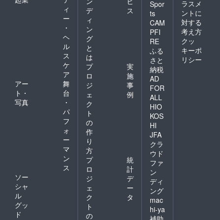
ン
ビ
ラスメ
Spor
ィ
デ
ス
ントに
ts
ー
ィ
対する
CAM
・
ン
考え方
PFI
ヘ
グ
クッ
RE
ル
と
キーポ
ふる
ス
は
リシー
さと
ケ
プ
実
納税
ア
ロ
施
AD
アー
舞
ジ
事
FOR
ト・
台
ェ
例
ALL
写真
・
ク
HIO
パ
ト
KOS
フ
の
HI
ォ
作
JFA
ー
り
クラ
マ
方
ウド
ン
プ
統
ファ
ス
ロ
計
ン
ソー
ジ
デ
ディ
シャ
ェ
ー
ング
ル
ク
タ
mac
グッ
ト
hi-ya
ド
の
補助