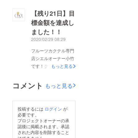
く上回る反響をいただ
【残り21日】目
いてしまいました。本
標金額を達成し
当に感謝です。話は変
ました！！
わりまして‥聞いてい
ただきたいことが！・
2020/02/29 08:29
キャッシュレス会社の
フルーツカクテル専門
営業さん・近所のカ
店シエルオーナー小竹
フェ店員さん・業務用
です！クラウドファイ
もっと見る
冷凍庫を買いに行った
ンディング終了まで残
時の事務の方このお三
り21日…にも関わら
コメント
方、意図せずお会いし
もっと見る
ず！！目標金額に設定
たのですが‥なんと！
していた100000円を
私が頑張って更新して
達成してしまいまし
いるインスタグラムの
投稿するには
ログイン
が
た！ご支援・拡散いた
必要です。
フォロワーさんでした
だいた皆さんのおかげ
プロジェクトオーナーの承
（笑）がむしゃらに継
認後に掲載されます。承認
で、ページもたくさん
続して開設からそろそ
された内容を削除すること
の方に見ていただくこ