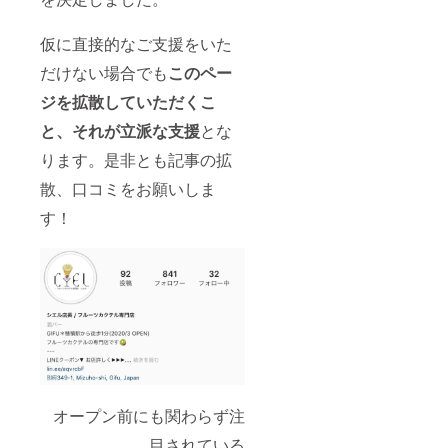
の方で
い。掲
す。
載期間
（2020/
は1年間
仮に直接的なご支援をいた
2現在）
を予定
※備考欄
だけない場合でも
このペー
してい
に「掲
ます。
ジを拡散していただくこ
載する
お食事
お名
券5000
と、それが立派な支援
とな
前」を
円分
記入し
（500円
ります。是非とも記事の拡
て下さ
×10枚）
い。そ
散、口コミをお願いしま
の他、
SNSア
す！
カウン
ト・
WEBサ
イト・
紹介し
てほし
いポイ
ント等
ありま
したら
記入を
お願い
オープン前にも関わらず注
いたし
ます。
目されている