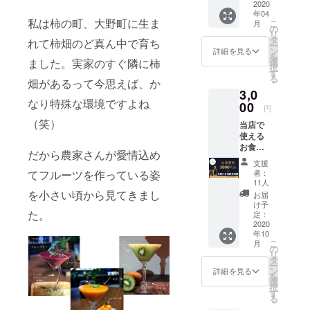
た
2020
る飲食店に
年04
い！」
挑戦！
私は柿の町、大野町に生ま
こ
月
そんな
の
リ
尊いア
タ
れて柿畑のど真ん中で育ち
ー
ナタの
ン
詳細を見る
を
ご支援
選
ました。実家のすぐ隣に柿
択
はこち
す
る
らから
畑があるって今思えば、か
3,0
お願い
なり特殊な環境ですよね
しま
00
円
す。ク
（笑）
当店で
ラウド
使える
ファン
お食事
ディン
だから農家さんが愛情込め
券3000
グ終了
支援
円分
後、真
者：
てフルーツを作っている姿
（500円
心を込
11人
×6枚）
めてお
を小さい頃から見てきまし
お届
を当店
礼の
け予
にて手
た。
メール
定：
渡し+店
2020
をさせ
年10
内の黒
ていた
こ
月
板ボー
だきま
の
リ
ドにお
す。
タ
ー
名前
ン
詳細を見る
を
（ハン
選
択
ドル
す
る
ネー