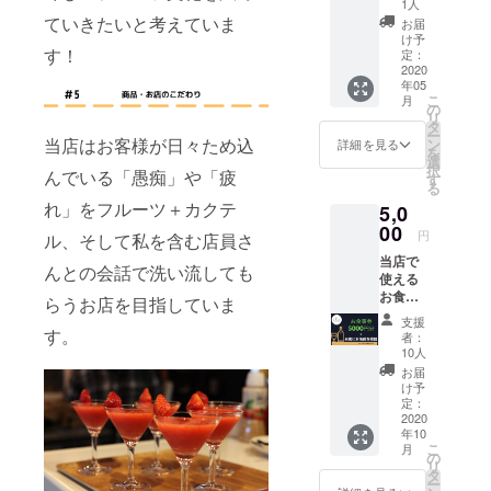
10㎜
りに来
1人
も珍し
（一般
ていきたいと考えていま
られな
お届
い『柿
的なお
い場合
け予
バ
す！
弁当箱
定：
は無効
ター』
2020
＋水筒
とさせ
年05
をおふ
がきれ
ていた
こ
月
たつ＋
いに入
の
だきま
リ
当店よ
るサイ
タ
す。 〇
ー
りお礼
ズ）
当店はお客様が日々ため込
ン
お食事
詳細を見る
を
の手紙
San太
選
券の有
択
んでいる「愚痴」や「疲
国産の
さん：
す
効期
る
蜂蜜、
https://
限：当
れ」をフルーツ＋カクテ
5,0
バター
minne.c
店が続
がブレ
00
om/@s
く限り
円
ル、そして私を含む店員さ
ンドさ
anta31
ご使用
当店で
れてい
※印刷の
いただ
んとの会話で洗い流しても
使える
て安心
関係
けま
お食事
安全。
上、画
らうお店を目指していま
す。 ※
券5000
トース
像との
備考欄
支援
円分
トやお
す。
ズレ等
に「掲
者：
（500円
菓子は
はご容
10人
載する
×10枚）
もちろ
赦くだ
お名
お届
を当店
ん、バ
さい。
け予
前」を
にて手
ニラア
定：
画像引
記入し
渡し+店
2020
イスな
用元：
て下さ
年10
内の黒
どに添
オレン
い。食
こ
月
板ボー
えても
の
ジパー
事券の
リ
ドにお
最高で
タ
ム
お渡し
ー
名前
すよ！