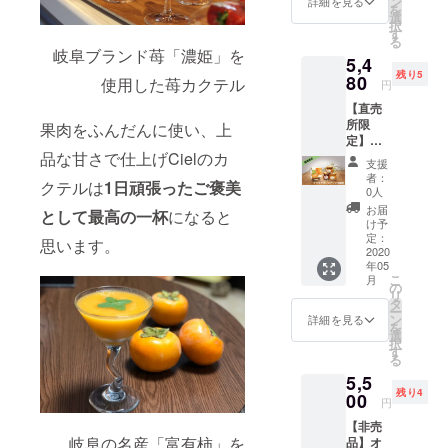
ン
http://w
詳細を見る
もその
を
（ハン
当店の
選
ww.org
お名前
択
ドル
フード
す
palm.co
で確認
る
ネー
メ
m/
を取ら
岐阜ブランド苺「濃姫」を
5,4
ム・会
ニュー
せてい
残り5
社名
80
でも使
使用した苺カクテル
ただき
円
可）を
用予定
ます。
【直売
掲載い
です。
掲載を
所限
たしま
果肉をふんだんに使い、上
柿バ
希望し
定】岐
す。 〇
ター：
ない場
阜柿を
品な甘さで仕上げCielのカ
1会計2
95g ※賞
合は、
支援
使用し
枚まで
味期限
者：
備考欄
クテルは
1日頑張ったご褒美
た何と
使用可
はでき
0人
に「掲
も珍し
能（1枚
るだけ
お届
載希望
として最高の一杯
になると
い『柿
500円）
長いも
け予
しな
バ
〇おつ
定：
のを選
思います。
い」と
ター』
2020
りは出
択しま
記入の
年05
と岐阜
ませ
すが、
上、ご
こ
月
県産フ
ん。 〇
の
期限内
支援く
リ
ルーツ
ご本人
タ
にお召
ださ
ー
のみを
様以外
ン
し上が
詳細を見る
い。掲
を
使用し
の方も
選
りいた
載期間
択
た
使用可
す
だきま
は1年間
る
『ジャ
能
すよう
を予定
5,5
ム3種
◎（配
ご協力
してい
残り4
（富有
00
っても
をお願
円
ます。
柿、レ
OK！）
いしま
【非売
モン、
〇2020
す。 ※
岐阜の名産「富有柿」を
品】オ
いち
年10月
送料込