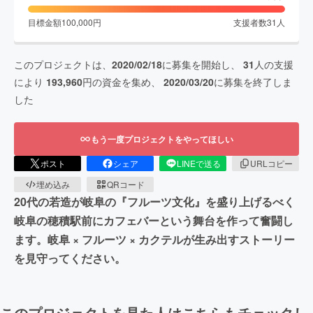
目標金額
100,000
円
支援者数
31
人
このプロジェクトは、
2020/02/18
に募集を開始し、
31
人の支援
により
193,960
円の資金を集め、
2020/03/20
に募集を終了しま
した
もう一度プロジェクトをやってほしい
ポスト
シェア
LINEで送る
URLコピー
埋め込み
QRコード
20代の若造が岐阜の『フルーツ文化』を盛り上げるべく
岐阜の穂積駅前にカフェバーという舞台を作って奮闘し
ます。岐阜 × フルーツ × カクテルが生み出すストーリー
を見守ってください。
このプロジェクトを見た人はこちらもチェックし