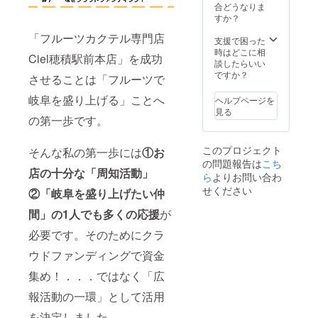
フォ
載する
合どうなりま
ローし
お名
すか？
ていた
前」を
「フルーツカクテル専門店
だけれ
記入し
支援で困った
ば、こ
て下さ
時はどこに相
Ciel穂積駅前本店」を成功
ちらか
い。食
談したらいい
らも
事券の
ですか？
させることは「フルーツで
フォ
お渡し
ローさ
もその
岐阜を盛り上げる」ことへ
ヘルプページを
せてい
お名前
見る
ただき
の第一歩です。
で確認
ます。
を取ら
当店の
せてい
このプロジェクト
そんな私の第一歩には
①お
インス
ただき
の問題報告は
こち
タ：
ます。
店の十分な「周知活動」
https://
ら
よりお問い合わ
掲載を
www.in
希望し
せください
②「岐阜を盛り上げたい仲
stagra
ない場
m.com/
合は、
間」の1人でも多くの応援
が
bar_cie
備考欄
l_gifu/
に「掲
必要です。そのためにクラ
※800名
載希望
ウドファンディングで資金
の内、
しな
70％以
い」と
集め！．．．ではなく「広
上の方
記入の
が岐阜
上、ご
報活動の一環」として活用
県にお
支援く
住まい
ださ
を決定しました。