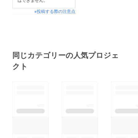
はできません。
ろ半年が経とうとして
とができました。
います。気が付けば
※投稿する際の注意点
Twitter並びに
『959名』ものフォロ
Instagramもフォロー
ワー様が…(´;ω;｀)
していただいてありが
(´;ω;｀)フォロワー様
とうございました。
のほとんどがお近くに
Twitter：
住んでおられる方ばか
https://twitter.com/bar
同じカテゴリーの人気プロジェ
りなので、街中で偶然
_ciel_gifuInstagram：
お会いすることが多く
クト
https://www.instagram.
なりました。SNS・イ
com/bar_ciel_gifu/ 引
ンターネットの力は本
き続き頑張りますの
当にすごいと思いま
で、どうぞ応援よろし
す。SNS×実店舗に
くお願いします！追記
よってさらに岐阜のフ
店舗外壁の塗り直しが
ルーツを盛り上げるこ
終了しました( ｀ー´)
とが本当にできてしま
ノ緑の扉が目立ってい
うかも？！なんて期待
い感じで気に入ってま
を抱きながらOPEN準
す。もう少し緑を増や