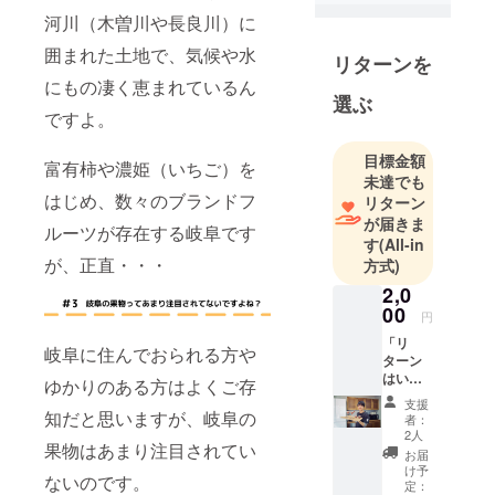
り上げる活
河川（木曽川や長良川）に
動に取り組
囲まれた土地で、気候や水
リターンを
みます。
にもの凄く恵まれているん
選ぶ
岐阜県瑞穂
ですよ。
市で『フ
目標金額
ルーツカク
富有柿や濃姫（いちご）を
未達でも
テル専門店
はじめ、数々のブランドフ
リターン
シエル』を
が届きま
ルーツが存在する岐阜です
2020/3に
す
(All-in
OPEN予定
が、正直・・・
方式)
2,0
新卒で看護
00
円
師→退職
「リ
岐阜に住んでおられる方や
後、ネット
ターン
はいら
ショップ経
ゆかりのある方はよくご存
ない
支援
営・WEB
よ！」
知だと思いますが、岐阜の
者：
「純粋
マーケティ
2人
果物はあまり注目されてい
に君の
お届
ング→岐阜
応援だ
け予
を盛り上げ
ないのです。
けがし
定：