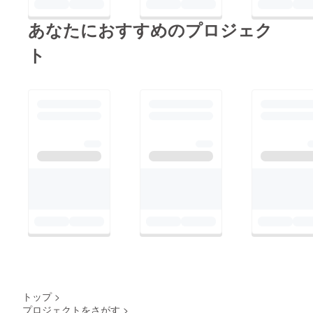
備頑張ります！オー
すために木とか植えよ
ナー 小竹
あなたにおすすめのプロジェク
うかなと模索中．．．
ト
トップ
>
プロジェクトをさがす
>