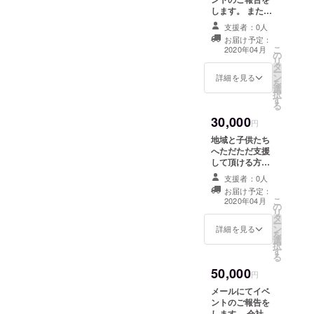
します。 また以
下のものを送付
支援者：0人
させていただき
お届け予定：
ます。 ・さのま
こ
2020年04月
の
るグッズ詰込み
リ
タ
セット！ （ポス
ー
ン
カセット、ス
詳細を見る
を
選
テッカー、下敷
択
す
き、目覚まし時
る
計、Ｔシャツ、
30,000
キーホルダー、
円
ストラップ、お
地域と子供たち
菓子） ＊さのま
へただただ支援
るのデザインは
して頂ける方向
写真のものだけ
け メールにてイ
でないのでラン
支援者：0人
ベントのご報告
ダムに送られま
お届け予定：
をします。 ま
こ
す。
2020年04月
の
た、佐野地域及
リ
タ
び周辺地域（主
ー
ン
に栃木県）のお
詳細を見る
を
選
菓子などやさの
択
す
まるグッズの詰
る
め合わせBOXを
50,000
送ります。 ＊
円
ジェラートの丘
メールにてイベ
提供
ントのご報告を
します。 会社