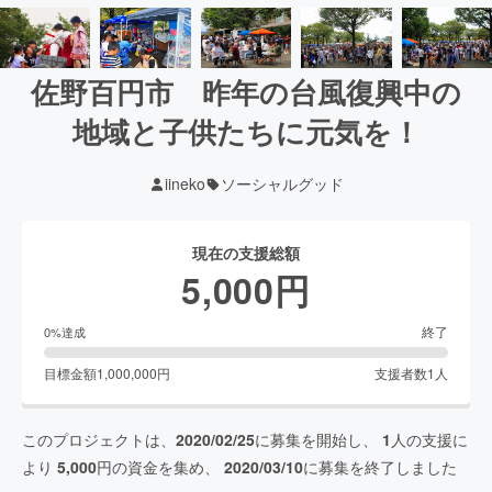
佐野百円市 昨年の台風復興中の
地域と子供たちに元気を！
iineko
ソーシャルグッド
現在の支援総額
5,000
円
終了
0
%達成
目標金額
1,000,000
円
支援者数
1
人
このプロジェクトは、
2020/02/25
に募集を開始し、
1
人の支援に
より
5,000
円の資金を集め、
2020/03/10
に募集を終了しました