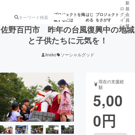
新
ロ
規
グ
会
プロジェクトを掲
はじ
プロジェクト
/
載するには
める
をさがす
イ
員
ン
登
佐野百円市 昨年の台風復興中の地域
録
と子供たちに元気を！
人気のプロ
注目のリ
注目の新着プロ
募集終了が近いプ
もうすぐ公開
iineko
ソーシャルグッド
ジェクト
ターン
ジェクト
ロジェクト
されます
アート・写真
音楽
現在の支援総
額
5,00
テクノロジー・ガジェット
ゲーム・サ
0
円
映像・映画
書籍・雑誌
ビジネス・起業
チャレンジ