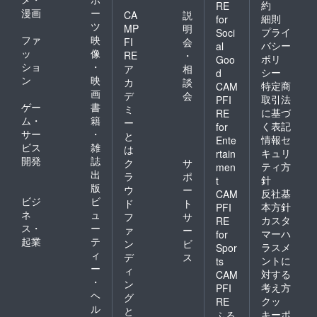
約
RE
漫画
ー
CA
説
細則
for
ツ
MP
明
プライ
Soci
ファ
映
FI
会
バシー
al
ッ
像
RE
・
ポリ
Goo
ショ
・
ア
相
シー
d
ン
映
カ
談
特定商
CAM
画
デ
会
取引法
PFI
ゲー
書
ミ
に基づ
RE
ム・
籍
ー
く表記
for
サー
・
と
情報セ
Ente
ビス
雑
は
キュリ
rtain
開発
誌
ク
サ
ティ方
men
出
ラ
ポ
針
t
版
ウ
ー
反社基
CAM
ビジ
ビ
ド
ト
本方針
PFI
ネ
ュ
フ
サ
カスタ
RE
ス・
ー
ァ
ー
マーハ
for
起業
テ
ン
ビ
ラスメ
Spor
ィ
デ
ス
ントに
ts
ー
ィ
対する
CAM
・
ン
考え方
PFI
ヘ
グ
クッ
RE
ル
と
キーポ
ふる