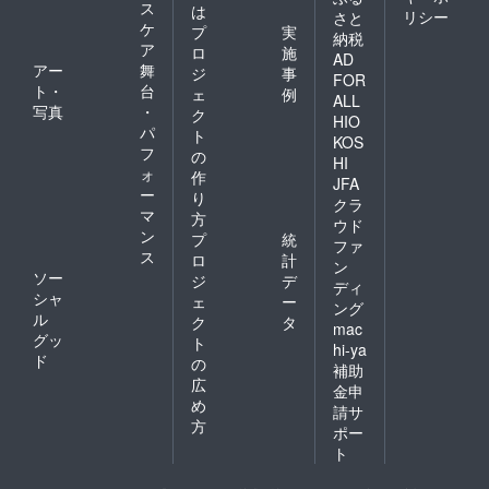
ス
は
リシー
さと
ケ
プ
実
納税
ア
ロ
施
AD
アー
舞
ジ
事
FOR
ト・
台
ェ
例
ALL
写真
・
ク
HIO
パ
ト
KOS
フ
の
HI
ォ
作
JFA
ー
り
クラ
マ
方
ウド
ン
プ
統
ファ
ス
ロ
計
ン
ソー
ジ
デ
ディ
シャ
ェ
ー
ング
ル
ク
タ
mac
グッ
ト
hi-ya
ド
の
補助
広
金申
め
請サ
方
ポー
ト