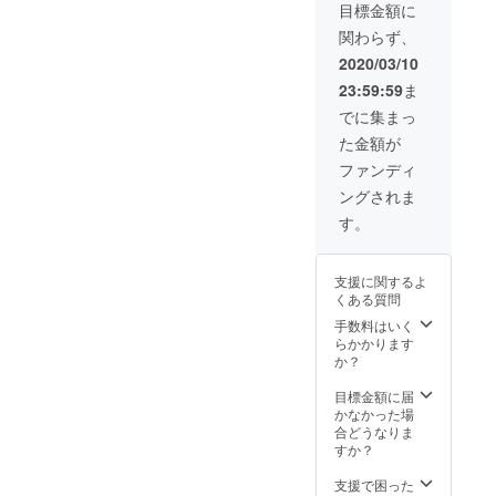
許可申請の仕方
目標金額に
や広報のアドバ
関わらず、
イス、また可能
な限りの出店募
2020/03/10
集協力など、企
23:59:59
ま
画～運用までの
サポートをしま
でに集まっ
す。 （例２）イ
た金額が
ベント実行委員
長やスタッフが
ファンディ
今までの経験や
ングされま
実例を元に地方
創生に関わる講
す。
演します。
支援に関するよ
くある質問
手数料はいく
らかかります
か？
目標金額に届
かなかった場
合どうなりま
すか？
支援で困った