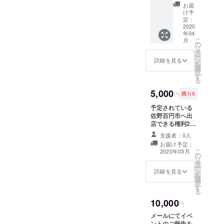
また以
お届
下のも
け予
のを送
定：
付させ
2020
年04
ていた
こ
月
だきま
の
リ
す。 ・
タ
ー
佐野
ン
詳細を見る
を
ラーメ
選
択
ンセッ
す
る
ト ＊中
里製麺
5,000
円
残り5
予定されている
佐野百円市へ出
店できる権利2日
分 2.5mテント一
支援者：0人
つ分を出店でき
お届け予定：
ます。
こ
2020年03月
の
リ
タ
ー
ン
詳細を見る
を
選
択
す
る
10,000
円
メールにてイベ
ントのご報告を