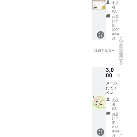
のご報
催報告
支援
告をし
をメー
者：
ます。
ルでさ
0人
また以
せてい
お届
下のも
ただき
け予
のを送
ます。
定：
付させ
2020
年04
ていた
こ
月
だきま
の
リ
す。 ・
タ
ー
さのま
ン
詳細を見る
を
るポス
選
択
カセッ
す
る
ト ・さ
3,0
のまる
下敷き
00
円
・さの
メール
まるス
にてイ
テッ
ベント
カー ＊
のご報
さのま
支援
告をし
るのデ
者：
ます。
ザイン
0人
また以
は写真
お届
下のも
のもの
け予
のを送
だけで
定：
付させ
2020
ないの
年04
ていた
でラン
こ
月
だきま