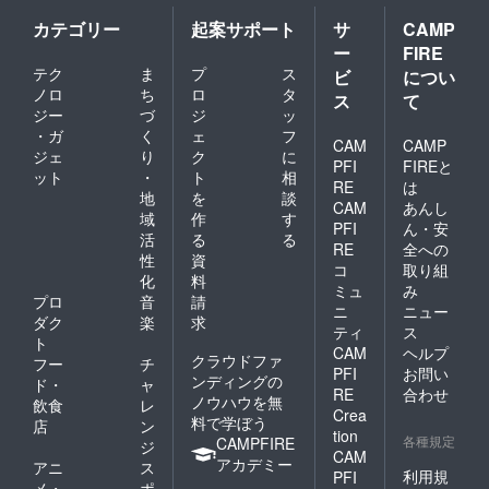
カテゴリー
起案サポート
サ
CAMP
ー
FIRE
テク
ま
プ
ス
ビ
につい
ノロ
ち
ロ
タ
ス
て
ジー
づ
ジ
ッ
・ガ
く
ェ
フ
CAM
CAMP
ジェ
り
ク
に
PFI
FIREと
ット
・
ト
相
RE
は
地
を
談
CAM
あんし
域
作
す
PFI
ん・安
活
る
る
RE
全への
性
資
コ
取り組
化
料
ミュ
み
プロ
音
請
ニ
ニュー
ダク
楽
求
ティ
ス
ト
CAM
ヘルプ
クラウドファ
フー
チ
PFI
お問い
ンディングの
ド・
ャ
RE
合わせ
ノウハウを無
飲食
レ
Crea
料で学ぼう
店
ン
tion
各種規定
CAMPFIRE
ジ
CAM
アカデミー
アニ
ス
利用規
PFI
メ・
ポ