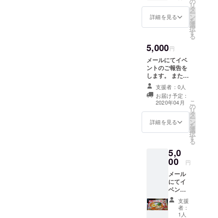
ダムに
の
リ
す。 ・
送られ
タ
ー
さのま
ます。
ン
詳細を見る
を
るポス
選
択
カセッ
す
る
ト ・さ
5,000
のまる
円
目覚ま
メールにてイベ
し時計
ントのご報告を
＊さの
します。 また以
まるの
下のものを送付
デザイ
支援者：0人
させていただき
ンは写
お届け予定：
ます。 ・さのま
真のも
こ
2020年04月
の
るポスカセット
のだけ
リ
タ
・さのまる下敷
でない
ー
ン
き ・さのまるス
詳細を見る
のでラ
を
選
テッカー ・さの
ンダム
択
す
まるＴシャツ ＊
に送ら
る
さのまるのデザ
れま
5,0
インは写真のも
す。
00
のだけでないの
円
でランダムに送
メール
られます。 *Ｔ
にてイ
シャツのサイズ
ベント
はＭorＬになり
のご報
ます。ご希望の
支援
告をし
サイズをご選択
者：
ます。
1人
ください。