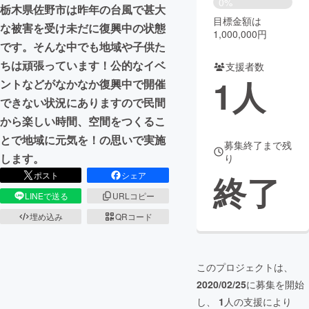
0%
栃木県佐野市は昨年の台風で甚大
目標金額は
まちづくり・地域活性化
な被害を受け未だに復興中の状態
1,000,000円
です。そんな中でも地域や子供た
ちは頑張っています！公的なイベ
支援者数
CAMPFIRE for Social Good
CAMPFIRE Creation
1
人
ントなどがなかなか復興中で開催
CAMPFIREふるさと納税
machi-ya
コミュニティ
できない状況にありますので民間
から楽しい時間、空間をつくるこ
とで地域に元気を！の思いで実施
募集終了まで残
します。
り
終了
ポスト
シェア
LINEで送る
URLコピー
埋め込み
QRコード
このプロジェクトは、
2020/02/25
に募集を開始
し、
1
人の支援により