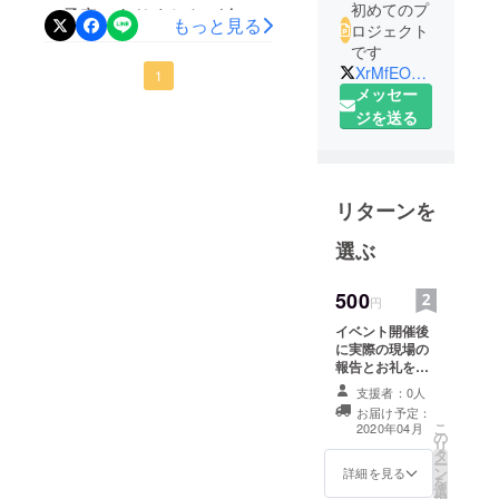
初めてのプ
の予定でありましたが今回
もっと見る
ロジェクト
のコロナ問題で場所を貸与
です
XrMfEOSP3992TMn
いただく予定だった場所が
1
メッセー
借りることができなくなり
ジを送る
ました。また実行委員会の
総意を持って感染症拡大の
予防に努めることを重視し
リターンを
て行政指導もありましたの
選ぶ
でやむなく中止を確定させ
ました。気にしてみていて
500
円
くれた方、またすでにパト
イベント開催後
に実際の現場の
ロンとして支援をお申し出
報告とお礼を
メールにて送信
いただいた方には大変申し
支援者：0人
致します。
お届け予定：
訳ありませんがご理解いた
こ
2020年04月
の
リ
だければ幸いです。ただし
タ
ー
ン
詳細を見る
今回は中止としましたが可
を
選