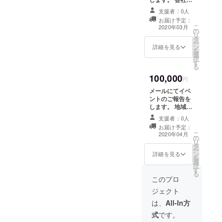
名、団体名、個
支援者：0人
人名などの入っ
お届け予定：
たのぼり旗を5
こ
2020年03月
の
本、オリジナル
リ
タ
制作しイベント
ー
ン
実施日に設置し
詳細を見る
を
選
ます。 （ご希望
択
す
であればイベン
る
ト完了後にのぼ
100,000
り旗を送りま
円
す。） また宜し
メールにてイベ
ければ破損する
ントのご報告を
まで今後開催の
します。 地域活
イベント時に設
性イベント開催
置し続けます。
支援者：0人
をするお手伝い
お届け予定：
をします。ま
こ
2020年04月
の
た、実行委員会
リ
タ
運営員による講
ー
ン
演会などの実施
詳細を見る
を
選
にも協力しま
択
す
す。 （実施現場
る
までの交通費は
このプロ
別途請求させて
ジェクト
いただく場合が
あります）
は、
All-In方
（例）イベント
式
です。
等実施における