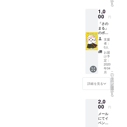
択
す
能であれば4月に延期して実
る
1,0
施できるようにすでに企画
00
円
中です。コロナの問題はど
「さの
うなっていくか経過による
まる」
のポス
ことと思いますが色々あわ
トカー
支援
ドを使
せて考えていきたいと思っ
者：
用して
0人
お礼状
ております。すでにパトロ
お届
を送付
け予
ンになって頂いてる方への
いたし
定：
ます。
2020
ご対応に関して
年04
（使用
こ
月
させて
の
Goodmorning様側へご相談
リ
いただ
タ
ー
くポス
して対応を決めますので
ン
詳細を見る
を
カの種
選
択
少々お待ちいただければと
類はラ
す
る
ンダム
思います。
2,0
になり
ま
00
円
す。）
メール
また、
にてイ
イベン
ベント
トの開