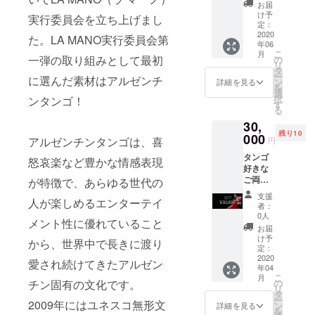
け、そ
公開の
お届
んな方
ダンス
け予
実行委員会を立ち上げまし
へ。 私
動画（1
定：
達の活
2020
曲）を
た。LA MANO実行委員会第
年06
動に賛
お送り
こ
月
同して
致しま
一弾の取り組みとして最初
の
リ
くださ
す。 ※
タ
ー
に選んだ素材はアルゼンチ
る方に
動画視
ン
詳細を見る
を
感謝の
聴権と
選
択
ンタンゴ！
気持ち
してご
す
る
をこめ
支援者
30,
て出演
様へ限
残り10
者から
000
定公開
アルゼンチンタンゴは、喜
円
の動画
URLを
タンゴ
メッ
メール
怒哀楽など豊かな情感表現
好きな
セージ
でお送
ご両親
とソル
が特徴で、あらゆる世代の
り致し
やお友
＆フェ
ます。
支援
人が楽しめるエンターテイ
達へい
ルナン
者：
かがで
ドの限
0人
メント性に優れていること
すか？
定公開
お届
最前列
のダン
け予
から、世界中で長きに渡り
の特別
ス動画
定：
席をご
2020
（2曲）
愛され続けてきたアルゼン
年04
用意致
をお送
こ
月
しま
り致し
の
チン固有の文化です。
リ
す。本
ます。
タ
ー
公演は
2009年にはユネスコ無形文
※動画視
ン
詳細を見る
を
自由席