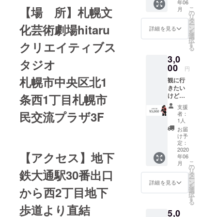
年06
動に賛
みとして最
【場 所】札幌文
こ
月
同して
の
リ
初に選んだ
くださ
タ
ー
化芸術劇場hitaru
る方に
素材はアル
ン
詳細を見る
を
感謝の
選
ゼンチンタ
択
気持ち
クリエイティブス
す
る
ンゴです。
をこめ
3,0
てLA
ここ北海道
タジオ
MANO
00
円
でアルゼン
からお
札幌市中央区北1
観に行
チンタンゴ
礼メー
きたい
ルをお
の素晴らし
けど、
条西1丁目札幌市
送り致
さをより多
行けな
しま
支援
い…気
す。
くの人に伝
民交流プラザ3F
者：
持ちだ
1人
えるため、
け、そ
お届
ブエノスア
んな方
け予
へ。 私
定：
イレス、東
達の活
2020
【アクセス】地下
京、札幌等
年06
動に賛
こ
月
同して
で活躍する
の
リ
鉄大通駅30番出口
くださ
タ
ダンサー達
ー
る方に
ン
詳細を見る
を
と音楽家が
感謝の
から西2丁目地下
選
択
気持ち
す
手と手を取
る
をこめ
歩道より直結
り合い、一
5,0
てLA