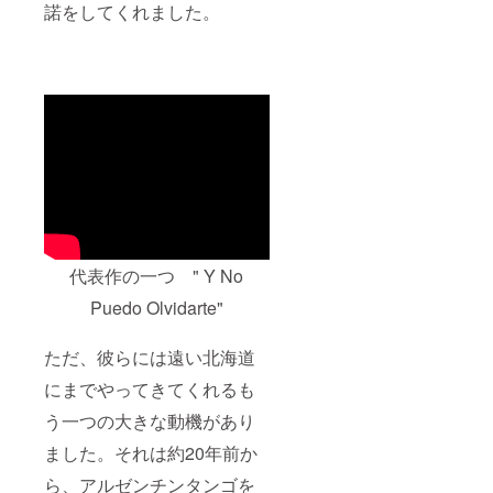
諾をしてくれました。
機関に
リエイ
よる交
ティブ
通費実
スタジ
費のご
オ 札幌
負担を
市中央
お願い
区北1条
致しま
西1丁目
す。
札幌市
民交流
プラザ
3F
代表作の一つ " Y No
Puedo Olvidarte"
ただ、彼らには遠い北海道
にまでやってきてくれるも
う一つの大きな動機があり
ました。それは約20年前か
ら、アルゼンチンタンゴを