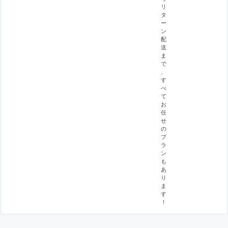
リ
タ
ー
ン
配
送
ま
で
、
す
べ
て
お
任
せ
の
プ
ラ
ン
も
あ
り
ま
す
！