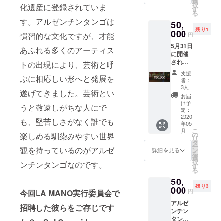
聴権と
選
択
化遺産に登録されていま
となっ
してご
す
る
ており
支援者
す。アルゼンチンタンゴは
50,
ます
様へ限
残り1
が、開
000
定公開
円
慣習的な文化ですが、才能
場前に
URLを
5月31日
お並び
メール
あふれる多くのアーティス
に開催
頂くこ
でお送
される
ともな
トの出現により、芸術と呼
り致し
Milonga
くス
ます。
支援
へ限定
ぶに相応しい形へと発展を
ムーズ
者：
ご招
にご観
3人
遂げてきました。芸術とい
待！ 公
覧頂け
お届
演翌日
ます。
け予
うと敬遠しがちな人にで
のアル
スタッ
定：
ゼンチ
2020
フが特
も、堅苦しさがなく誰でも
年05
ンタン
別席ま
こ
月
ゴスタ
でご案
の
楽しめる馴染みやすい世界
リ
ジオ
内致し
タ
ー
「Tang
観を持っているのがアルゼ
ます。
ン
詳細を見る
を
o
※必ず備
選
択
ンチンタンゴなのです。
Argenti
考欄に
す
る
no El
ご希望
50,
Firulete
の公演
残り3
」で行
000
時間を
円
今回LA MANO実行委員会で
われる
ご記入
アルゼ
Milonga
くださ
招聘した彼らをご存じです
ンチン
にご招
い。 1
タンゴ
待！ソ
回目公