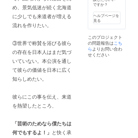
リハー
す。 ※
援者様
のでは
ですか？
め、景気低迷が続く北海道
サル開
詳細に
でご負
ありま
始時間
つきま
担頂き
せん。
ヘルプページを
に少しでも来道者が増える
の10分
しては
ますよ
※Milong
見る
前には
頂いた
うお願
aは皆さ
流れを作りたい。
会場の
メール
い申し
んが楽
受付ま
にてご
上げま
しむ場
このプロジェクト
でお越
連絡致
す。 LA
ですの
③世界で称賛を浴びる彼ら
の問題報告は
こち
しくだ
しま
MANO
で、万
さい。
す。 ※
～華麗
ら
よりお問い合わ
が一不
の存在を日本人はまだ気づ
※携帯カ
出演者
なるア
適切な
せください
メラや
マル
ルゼン
言動な
いていない。本公演を通し
ビデオ
ティ
チンタ
どが見
カメラ
ン・レ
ンゴの
られる
て彼らの価値を日本に広く
等での
スカー
世界～
場合は
撮影は
ノ氏の
日時：5
実行員
知らしめたい。
ご遠慮
交通費
月30日
会の判
くださ
は札幌
（土）1
断によ
い。
市内の
回目公
りご退
彼らにこの事を伝え、来道
場合は
演15：
出頂く
支援金
00 2回
場合も
を熱望したところ、
に含ま
目公演
ござい
れます
18：30
ます。
が、札
場所：
幌市外
札幌文
「芸術のためなら僕たちは
の場合
化芸術
は、公
劇場
何でもするよ！」
と快く承
共交通
hitaruク