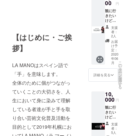
期一会のス
MANO
00
円
からお
テージを作
観に行
礼メー
り上げま
きたい
ルと出
けど、
演者の
す！
行けな
写真を
支援
い…気
メール
者：
【はじめに・ご挨
持ちだ
でお送
2人
け、そ
り致し
お届
んな方
ます。
拶】
け予
へ。 私
定：
達の活
2020
年06
動に賛
こ
月
同して
LA MANOはスペイン語で
の
リ
くださ
タ
ー
「手」を意味します。
る方に
ン
詳細を見る
を
感謝の
選
択
全体のために個がつながっ
気持ち
す
る
をこめ
ていくことの大切さを、人
10,
てLA
MANO
000
生において身に染みて理解
円
からお
観に行
礼メー
している者達が手と手を取
きたい
ルとソ
けど、
り合い芸術文化普及活動を
ル＆
行けな
フェル
支援
目的として2019年札幌にお
い…気
ナンド
者：
持ちだ
の限定
5人
いてLA MANO（ラ マーノ）