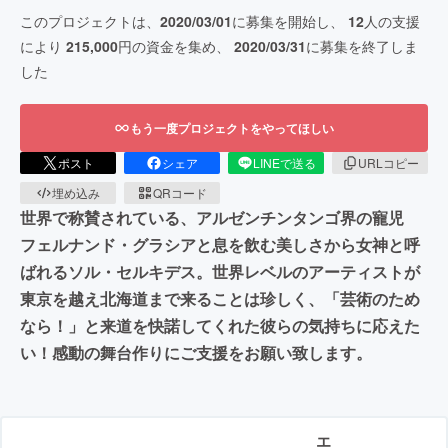
このプロジェクトは、
2020/03/01
に募集を開始し、
12
人の支援
により
215,000
円の資金を集め、
2020/03/31
に募集を終了しま
した
もう一度プロジェクトをやってほしい
ポスト
シェア
LINEで送る
URLコピー
埋め込み
QRコード
世界で称賛されている、アルゼンチンタンゴ界の寵児
フェルナンド・グラシアと息を飲む美しさから女神と呼
ばれるソル・セルキデス。世界レベルのアーティストが
東京を越え北海道まで来ることは珍しく、「芸術のため
なら！」と来道を快諾してくれた彼らの気持ちに応えた
い！感動の舞台作りにご支援をお願い致します。
エ