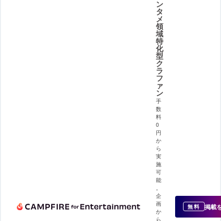
ン
タ
メ
領
域
特
化
型
ク
ラ
フ
ァ
ン
手
数
料
0
円
か
ら
実
施
可
能
。
企
画
掲載
無料
か
ら