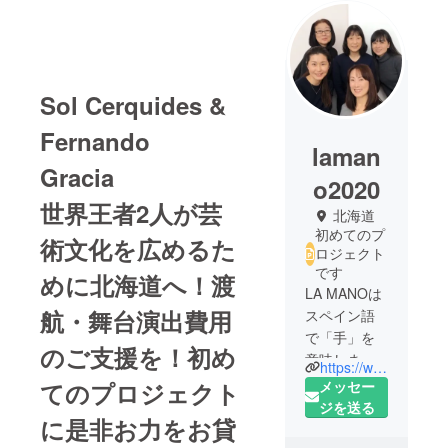
Sol Cerquides &
Fernando
laman
Gracia
o2020
世界王者2人が芸
北海道
初めてのプ
術文化を広めるた
ロジェクト
です
めに北海道へ！渡
LA MANOは
航・舞台演出費用
スペイン語
で「手」を
のご支援を！初め
意味しま
https://www.facebook.com/LAMANO2020/
す。
メッセー
てのプロジェクト
全体のため
ジを送る
に是非お力をお貸
に個がつな
がっていく