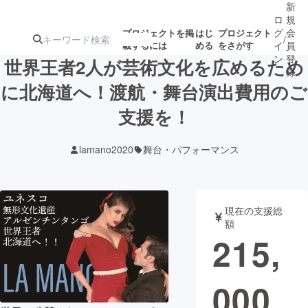
新
ロ
規
グ
会
プロジェクトを掲
はじ
プロジェクト
/
載するには
める
をさがす
イ
員
ン
登
世界王者2人が芸術文化を広めるため
録
に北海道へ！渡航・舞台演出費用のご
支援を！
人気のプロ
注目のリ
注目の新着プロ
募集終了が近いプ
もうすぐ公開
ジェクト
ターン
ジェクト
ロジェクト
されます
lamano2020
舞台・パフォーマンス
アート・写真
音楽
現在の支援総
テクノロジー・ガジェット
ゲーム・サ
額
215,
映像・映画
書籍・雑誌
000
ビジネス・起業
チャレンジ