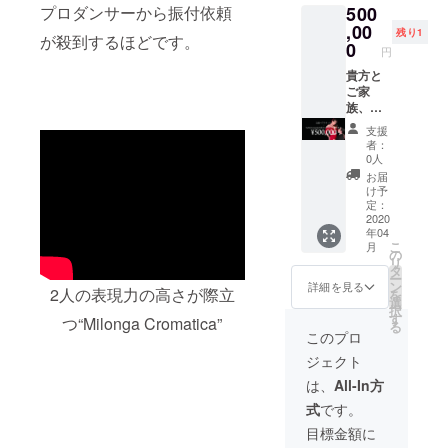
500
プロダンサーから振付依頼
細につ
回目公
さい。
リンク
劇場
きまし
演15：
パー
,00
付きと
hitaruク
残り1
が殺到するほどです。
ては、
00 2回
ティー
なりま
0
リエイ
円
後日LA
目公演
や会社
す。 ※
ティブ
MANO
18：30
の忘年
貴方と
ペアで
スタジ
からご
場所：
会、新
ご家
ご参加
オ 札幌
連絡致
札幌文
年会な
族、ご
の方は
市中央
しま
化芸術
どでも
友人の
支援者
区北1条
支援
す。 ※
劇場
OK!マ
ためだ
様とお
西1丁目
者：
スタジ
hitaruク
ルティ
けにソ
相手の
札幌市
0人
オまで
リエイ
ンがア
ルと
お名前
民交流
お届
の交通
ティブ
ルゼン
フェル
を備考
プラザ
け予
費等は
スタジ
チンタ
ナンド
欄に必
定：
3F
ご支援
オ 札幌
ンゴを3
が公演
2020
ずご記
年04
者様で
市中央
曲披露
の中の2
入くだ
こ
月
ご負担
区北1条
しま
曲を踊
さい。
の
リ
頂きま
西1丁目
す！ 詳
りま
支援者
タ
ー
すよう
札幌市
細につ
す。 ※
様のみ
ン
詳細を見る
2人の表現力の高さが際立
を
お願い
民交流
きまし
公演ペ
お一人
選
択
申し上
プラザ
てはLA
アチ
で参加
す
つ“Milonga Cromatica”
る
げま
3F アク
MANO
ケット
される
このプロ
す。
セス：
からご
を郵送
場合は
ジェクト
地下鉄
連絡い
でお届
ご記入
大通駅
たしま
けいた
不要で
は、
All-In方
30番出
す。 ※
しま
す。 ※
式
です。
口から
有効期
す。ご
当日の
西2丁目
限：
希望の
詳細は
目標金額に
地下歩
2020年
公演時
頂いた