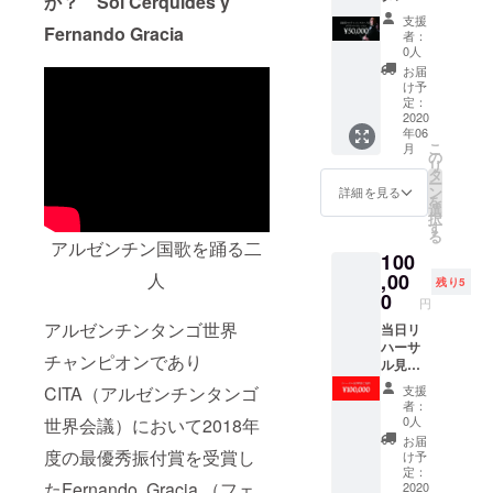
か？
Sol Cerquides y
スタジ
ル＆
演
支援
オ
Fernando Gracia
フェル
15:00
者：
「Tang
ナンド
2回目公
0人
o
と同じ
演18:30
お届
Argenti
テーブ
※こちら
け予
no El
ル席を
定：
のリ
Firulete
2020
ご用意
ターン
年06
」にて
しま
を選択
こ
月
公演出
す。お
の
された
リ
演者マ
人柄の
タ
方同
ー
ルティ
良いお
ン
士、お
詳細を見る
を
ン・レ
二人と
選
隣の席
択
スカー
一緒に
す
でご覧
る
ノ氏の
和やか
になり
アルゼンチン国歌を踊る二
100
プライ
で楽し
たい等
ベート
,00
人
い一瞬
のご要
残り5
レッス
をお楽
0
望がご
円
ン6回チ
しみく
ざいま
アルゼンチンタンゴ世界
ケット
当日リ
ださ
したら
（4800
ハーサ
い。 ペ
そちら
チャンピオンであり
0円分）
ル見学
アでの
も合わ
をご提
特別ご
ご来場
せてご
支援
CITA（アルゼンチンタンゴ
供致し
招待。
も可能
記入く
者：
ます。
間近で
です。
ださ
0人
世界会議）において2018年
レッス
出演者
日時：5
い。 ※
お届
ンスタ
全員の
月31日
度の最優秀振付賞を受賞し
会場ま
け予
ジオ：
舞台裏
（日）
定：
での交
たFernando Gracia （フェ
Tango
が見ら
2020
16：00
通費、