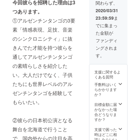
今回彼らを招聘した理由は3
関わらず、
道より
8月～
間を備
メール
直結 ※
2021年
考欄に
アドレ
2020/03/31
つあります。
会場ま
1月 ※
必ずご
スにLA
23:59:59
ま
での交
パー
記入く
MANO
①アルゼンチンタンゴの3要
通費、
ティー
ださ
から
でに集まっ
滞在費
会場の
い。 ※
素「情感表現、足技、音楽
メール
た金額が
はご支
確保、
必ず参
にてご
のシンクロニシティ」に抜
援者様
会場設
加人数
案内申
ファンディ
でご負
営や準
を備考
し上げ
きんでた才能を持つ彼らを
ングされま
担頂き
備等は
欄にご
ます。
ますよ
すべて
記入く
※会場ま
す。
通してアルゼンチンタンゴ
うお願
ご支援
ださ
での交
い申し
者様に
い。 ※
通費、
の素晴らしさを紹介した
上げま
てお願
このリ
滞在費
支援に関するよ
す。 ※
い致し
ターン
は自己
い。大人だけでなく、子供
くある質問
詳細は
ます。
の実施
負担で
たちにも世界レベルのアル
公演が
※会場費
は2回目
お願い
手数料はいく
近くな
等につ
公演終
致しま
らかかります
ゼンチンタンゴを経験して
りまし
きまし
了後の
す。 ※
か？
たら改
てもご
ため
このリ
もらいたい。
めてLA
支援者
20:30以
ターン
目標金額に届
MANO
様にす
降とな
はソル
かなかった場
より
べてご
りま
やフェ
合どうなりま
メール
負担頂
す。 ※
ルナン
すか？
②彼らの日本初公演となる
にてご
きます
会場ま
ドと踊
連絡致
ようお
での交
舞台を北海道で行うこと
ること
支援で困った
しま
願い致
通費等
を確約
時はどこに相
で、国内外からの注目を高
す。 ※
しま
はご支
するも
談したらいい