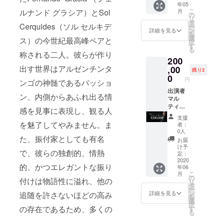
年05
Argenti
れる滅
～20：
滞在費
こ
月
ルナンド グラシア）とSol
no El
多にな
00（予
の
はご支
リ
Firulete
いチャ
定） 会
タ
援者様
Cerquides（ソル セルキデ
ー
札幌市
ンスで
場：
ン
でご負
詳細を見る
を
中央区
す。 LA
Tango
選
担頂き
ス）の今世紀最高峰ペアと
択
大通西
MANO
Argenti
す
ますよ
る
17丁
～華麗
no El
称される二人。彼らが作り
うお願
200
目 大
なるア
Firulete
い申し
久保ビ
ルゼン
出す世界はアルゼンチンタ
,00
札幌市
上げま
残り2
ル2Ｆ
チンタ
中央区
0
す。 LA
円
ンゴの神髄であるパッショ
アクセ
ンゴの
大通西
MANO
ス：地
世界～
出演者
17丁
～華麗
ン、内側からあふれ出る情
下鉄
公演リ
マル
目 大
なるア
「大通
ハーサ
ティン
久保ビ
ルゼン
感を見事に表現し、観る人
り西18
ル時
が貴方
ル2Ｆ
チンタ
支援
丁目
間：
のため
アクセ
ンゴの
を魅了してやみません。ま
者：
駅」4番
12：00
にアル
ス：地
世界～
0人
出口か
～14：
ゼンチ
た、振付家としても有名
下鉄
日時：5
お届
ら徒歩1
00（予
ンタン
「大通
月30日
け予
で、彼らの独創的、情熱
分 ※
定：短
ゴを踊
り西18
定：
（土）1
レッス
くなる
りま
2020
丁目
回目公
的、かつエレガントな振り
年06
ン有効
場合が
す！ シ
駅」4番
演15：
こ
月
期限
ござい
チュ
出口か
の
00 2回
付けは物語性に溢れ、他の
リ
2020年
ます）
エー
ら徒歩1
タ
目公演
ー
6月～12
公演日
ション
分
ン
18：30
詳細を見る
追随を許さないほどの高み
を
月 ※
時：5月
は自由
※Milong
選
場所：
択
レッス
30日
にお選
aは軽
の存在であるため、多くの
す
札幌文
る
ンの詳
（土）1
びくだ
食・ド
化芸術