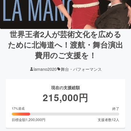
世界王者2人が芸術文化を広める
ために北海道へ！渡航・舞台演出
費用のご支援を！
lamano2020
舞台・パフォーマンス
現在の支援総額
215,000
円
終了
17
%達成
目標金額
1,200,000
円
支援者数
12
人