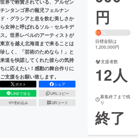
世界で称賛されている、アルゼン
円
チンタンゴ界の寵児フェルナン
まちづくり・地域活性化
ド・グラシアと息を飲む美しさか
ら女神と呼ばれるソル・セルキデ
CAMPFIRE for Social Good
CAMPFIRE Creation
17%
ス。世界レベルのアーティストが
CAMPFIREふるさと納税
machi-ya
コミュニティ
目標金額は
東京を越え北海道まで来ることは
1,200,000円
珍しく、「芸術のためなら！」と
来道を快諾してくれた彼らの気持
支援者数
12
人
ちに応えたい！感動の舞台作りに
ご支援をお願い致します。
ポスト
シェア
LINEで送る
URLコピー
募集終了まで残
り
埋め込み
QRコード
終了