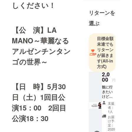
しください！
ことの大切
リターンを
さを、人生
において身
選ぶ
に染みて理
【公 演】LA
解している
目標金額
MANO～華麗なる
者達が手と
未達でも
手を取り合
アルゼンチンタン
リターン
い芸術文化
が届きま
普及活動を
ゴの世界～
す
(All-in
目的として
方式)
2019年札幌
2,0
においてLA
00
円
MANO（ラ
【日 時】5月30
観に行
マーノ）実
きたい
日（土）1回目公
けど、
行委員会を
行けな
立ち上げま
支援
演15：00 2回目
い…気
者：
した。LA
持ちだ
1人
け、そ
公演18：30
MANO実行
お届
んな方
け予
委員会第一
へ。 私
定：
弾の取り組
達の活
2020