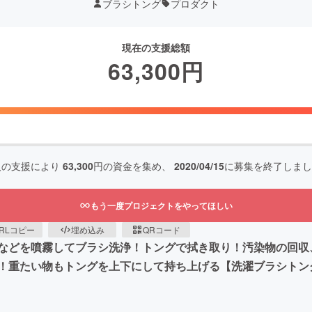
ブラシトング
プロダクト
現在の支援総額
63,300
円
人の支援により
63,300
円の資金を集め、
2020/04/15
に募集を終了しまし
もう一度プロジェクトをやってほしい
RLコピー
埋め込み
QRコード
などを噴霧してブラシ洗浄！トングで拭き取り！汚染物の回収
！重たい物もトングを上下にして持ち上げる【洗濯ブラシトン