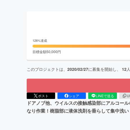
126
%達成
目標金額
50,000
円
このプロジェクトは、
2020/02/27
に募集を開始し、
12
ポスト
シェア
LINEで送る
U
ドアノブ他、ウイルスの接触感染部にアルコール
なり作業！樹脂部に液体洗剤を垂らして集中洗い