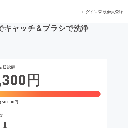
ログイン
/
新規会員登録
でキャッチ＆ブラシで洗浄
うすぐ公開されます
支援総額
プロダクト
,300
円
ファッション
スポーツ
0,000円
数
ア
ソーシャルグッド
人