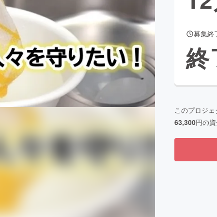
募集終
CAMPFIRE for Social Good
CAMPFIRE Creation
終
CAMPFIREふるさと納税
machi-ya
コミュニティ
このプロジェ
63,300
円の資