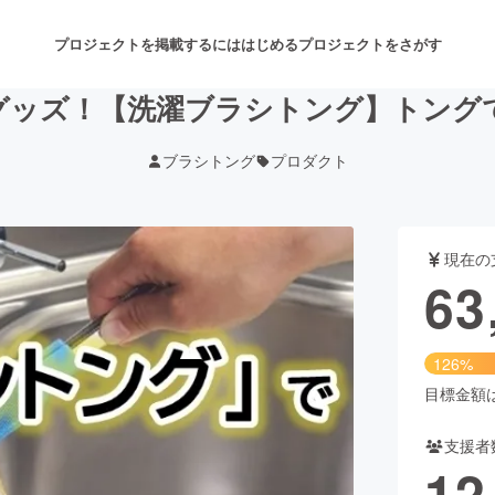
プロジェクトを掲載するには
はじめる
プロジェクトをさがす
グッズ！【洗濯ブラシトング】トング
ブラシトング
プロダクト
注目のリターン
注目の新着プロジェクト
募集終了が近いプロジェクト
も
現在の
音楽
舞台・パフォーマンス
63
ゲーム・サービス開発
フード・飲食店
126%
書籍・雑誌出版
アニメ・漫画
目標金額は5
支援者
チャレンジ
ビューティー・ヘルスケ
12