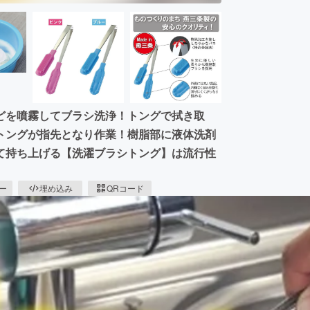
どを噴霧してブラシ洗浄！トングで拭き取
トングが指先となり作業！樹脂部に液体洗剤
て持ち上げる【洗濯ブラシトング】は流行性
ピー
埋め込み
QRコード