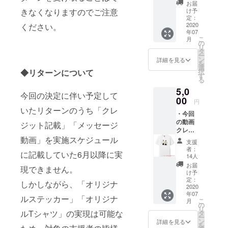
記載 ・
お届
オリジ
け予
きなくなりますのでご注意
ナルス
定：
テッ
2020
ください。
年07
カー ※
こ
月
備考欄
の
リ
にクレ
タ
ー
ジット
ン
詳細を見る
を
記載名
選
択
◆リターンについて
を入力
す
る
してく
5,0
ださ
今回の決定に伴い予定して
い。指
00
円
定がな
いたリターンのうち「クレ
・今回
い場
の動画
合、支
ジット記載」「メッセージ
クレ
援者様
ジット
動画」を実施スケジュール
のフル
支援
に支援
ネーム
者：
に記載していた6月以降に実
者名を
を記載
14人
記載 ・
致しま
お届
現できません。
オリジ
す。 ※
け予
ナルス
配送物
定：
しかしながら、「オリジナ
テッ
2020
は日本
年07
カー ・
の住所
ルステッカー」「オリジナ
こ
月
オリジ
のみ対
の
リ
ナルT
応致し
ルTシャツ」の実現は可能な
タ
ー
シャツ
ます。
ン
詳細を見る
を
（白ま