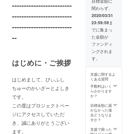
目標金額に
-------------------------
メッ
関わらず、
セージ
動画 ※
-------------------------
2020/03/31
備考欄
23:59:59
ま
にクレ
-------------------------
ジット
でに集まっ
記載名
--
た金額が
を入力
してく
ファンディ
ださ
ングされま
い。指
定がな
す。
はじめに・ご挨拶
い場
合、支
援者様
支援に関するよ
のフル
はじめまして、びぃふし
くある質問
ネーム
を記載
手数料はいく
ちゅーのかいざーとよしき
致しま
らかかります
す。 ※
か？
です。
配送物
は日本
この度はプロジェクトペー
目標金額に届
の住所
かなかった場
ジにアクセスしていただ
のみ対
合どうなりま
応致し
すか？
き、誠にありがとうござい
ます。
※オリジ
支援で困った
ます。
ナル
時はどこに相