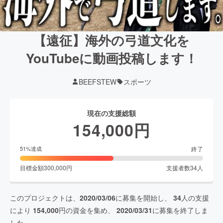
【遠征】海外の弓道文化を
YouTubeに動画投稿します！
BEEFSTEW
スポーツ
現在の支援総額
154,000
円
終了
51
%達成
目標金額
300,000
円
支援者数
34
人
このプロジェクトは、
2020/03/06
に募集を開始し、
34
人の支援
により
154,000
円の資金を集め、
2020/03/31
に募集を終了しま
した