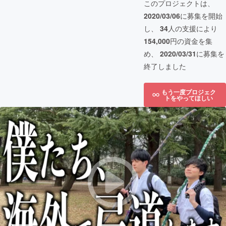
このプロジェクトは、
2020/03/06
に募集を開始
し、
34
人の支援により
154,000
円の資金を集
め、
2020/03/31
に募集を
終了しました
もう一度プロジェク
トをやってほしい