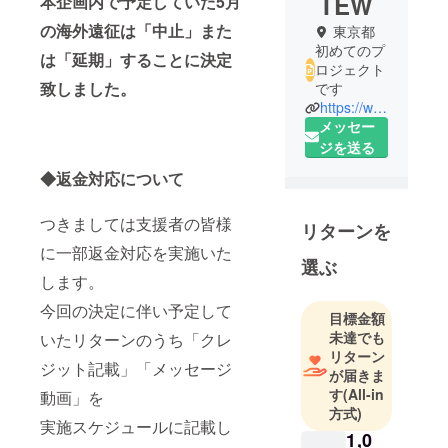
TEW
本企画内で予定していた5月
の海外遠征は「中止」また
東京都
初めてのプ
は「延期」することに決定
ロジェクト
致しました。
です
https://www.youtube.com/channel/UC02XMTARlQz3TFsFu_Xu6xA
メッセー
ジを送る
◆返金対応について
つきましては支援者の皆様
リターンを
に一部返金対応を実施いた
選ぶ
します。
今回の決定に伴い予定して
目標金額
未達でも
いたリターンのうち「クレ
リターン
ジット記載」「メッセージ
が届きま
す
(All-in
動画」を
方式)
実施スケジュールに記載し
1,0