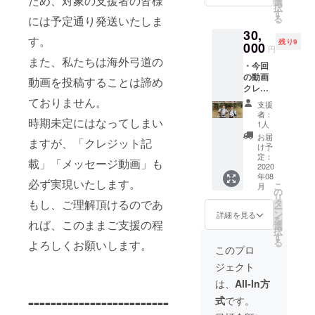
ため、対象の支援者の皆様
選
択
たは
す
る
には予定通り発送いたしま
黒） ※
30,
備考欄
す。
残り9
にクレ
000
円
ジット
また、私たちは海外弓道の
・今回
記載名
の動画
を入力
動画を投稿することは諦め
クレ
してく
ジット
ださ
ておりません。
支援
に支援
い。指
者：
時期未定にはなってしまい
者名を
定がな
1人
記載 ・
い場
お届
ますが、「クレジット記
オリジ
合、支
け予
ナルス
援者様
定：
載」「メッセージ動画」も
テッ
2020
のフル
年08
カー ・
ネーム
必ず実現いたします。
こ
月
オリジ
を記載
の
リ
ナルT
致しま
タ
もし、ご理解頂けるのであ
ー
シャツ
す。 ※
ン
詳細を見る
を
（白ま
れば、このままご支援の程
配送物
選
択
たは
は日本
す
る
よろしくお願いします。
黒） ・
の住所
このプロ
海外で
のみ対
ジェクト
撮影し
応致し
た"あな
ます。
は、
All-In方
た専
-------------------------
式
です。
用”オリ
ジナル