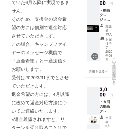
ていた6月以降に実現できま
00
円
せん。
・動画
クレ
そのため、支援金の返金希
ジット
に支援
支援
望の方には個別で返金対応
者名を
者：
記載 ※
13人
させていただきます。
備考欄
お届
にクレ
この場合、キャンプファイ
け予
ジット
定：
記載名
2020
ヤーのメッセージ機能で
年06
を入力
こ
月
「返金希望」と一通送信を
してく
の
リ
ださ
タ
お願いします。
ー
い。指
ン
詳細を見る
を
定がな
選
受付は2020/3/31までとさせ
択
い場
す
る
合、支
ていただきます。
3,0
援者様
のフル
00
返金希望の方には、4月以降
円
ネーム
・今回
に改めて返金対応方法につ
を記載
の動画
致しま
いてご連絡いたします。
クレ
す。
ジット
支援
※返金希望されますと、リ
に支援
者：
者名を
6人
ターンを受け取ることはで