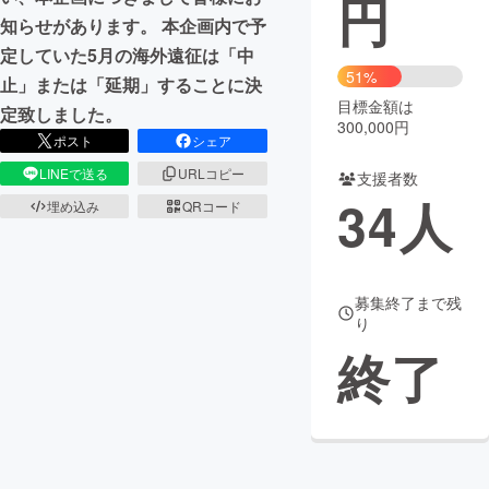
円
知らせがあります。 本企画内で予
まちづくり・地域活性化
定していた5月の海外遠征は「中
51%
止」または「延期」することに決
目標金額は
CAMPFIRE for Social Good
CAMPFIRE Creation
定致しました。
300,000円
CAMPFIREふるさと納税
machi-ya
コミュニティ
ポスト
シェア
LINEで送る
URLコピー
支援者数
34
人
埋め込み
QRコード
募集終了まで残
り
終了