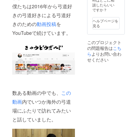
メッ
談したらいい
僕たちは2016年から弓道好
セージ
ですか？
動画の
きの弓道好きによる弓道好
作成に
ヘルプページを
きのための
動画投稿
を
あた
見る
り、動
YouTubeで続けています。
画内容
や希望
このプロジェクト
する
の問題報告は
こち
メッ
セージ
ら
よりお問い合わ
内容が
せください
ありま
した
ら、備
考欄に
ご記入
をお願
いしま
数ある動画の中でも、
この
す。可
動画
内でいつか海外の弓道
能な限
りご要
場にふたりで訪れてみたい
望に応
えさせ
と話していました。
ていた
だきま
す。 ※
動画の