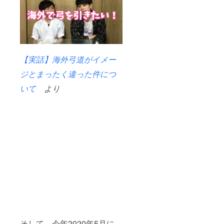
送付形
式につ
いては
現在検
討中で
す。
【実話】海外弓道がイメー
ジとまったく違った件につ
いて
より
そして、今年2020年5月に