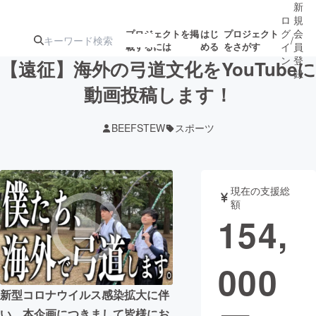
新
ロ
規
グ
会
プロジェクトを掲
はじ
プロジェクト
/
載するには
める
をさがす
イ
員
ン
登
【遠征】海外の弓道文化をYouTubeに
録
動画投稿します！
人気のプロ
注目のリ
注目の新着プロ
募集終了が近いプ
もうすぐ公開
BEEFSTEW
スポーツ
ジェクト
ターン
ジェクト
ロジェクト
されます
アート・写真
音楽
現在の支援総
額
154,
テクノロジー・ガジェット
ゲーム・サ
000
映像・映画
書籍・雑誌
新型コロナウイルス感染拡大に伴
ビジネス・起業
チャレンジ
い、本企画につきまして皆様にお