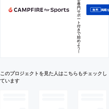
を
専
門
掲載
無料
サ
ポ
ー
ト
付
き
で
始
め
よ
う
！
このプロジェクトを見た人はこちらもチェックし
ています