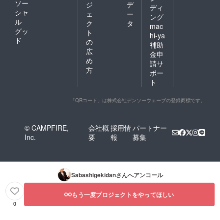
ソー
ジ
デ
ディ
シャ
ェ
ー
ング
ル
ク
タ
mac
グッ
ト
hi-ya
ド
の
補助
広
金申
め
請サ
方
ポー
ト
「QRコード」は株式会社デンソーウェーブの登録商標です。
© CAMPFIRE,
会社概
採用情
パートナー
Inc.
要
報
募集
Sabashigekidan
さんへアンコール
もう一度プロジェクトをやってほしい
0