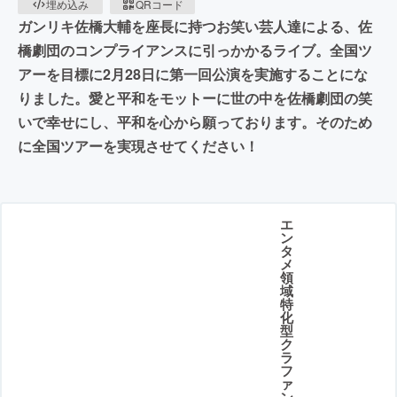
埋め込み
QRコード
ガンリキ佐橋大輔を座長に持つお笑い芸人達による、佐
橋劇団のコンプライアンスに引っかかるライブ。全国ツ
アーを目標に2月28日に第一回公演を実施することにな
りました。愛と平和をモットーに世の中を佐橋劇団の笑
いで幸せにし、平和を心から願っております。そのため
に全国ツアーを実現させてください！
エ
ン
タ
メ
領
域
特
化
型
ク
ラ
フ
ァ