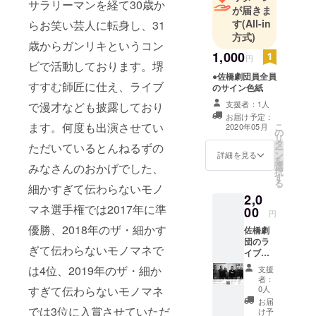
サラリーマンを経て30歳か
が届きま
TV
す
(All-in
らお笑い芸人に転身し、31
細かすぎて
方式)
歳からガンリキというコン
伝わらない
1,000
円
モノマネ第
ビで活動しております。堺
●佐橋劇団員全員
23回準優
すすむ師匠に仕え、ライブ
のサイン色紙
勝。
支援者：1人
で漫才なども披露しており
第1回ザ・細
お届け予定：
かすぎて伝
ます。何度も出演させてい
こ
2020年05月
の
リ
わらないモ
タ
ただいているとんねるずの
ー
ノマネ4位。
ン
詳細を見る
を
選
みなさんのおかげでした、
第2回ザ・細
択
す
る
かすぎて伝
細かすぎて伝わらないモノ
2,0
わらないモ
マネ選手権では2017年に準
00
円
ノマネ3位。
優勝、2018年のザ・細かす
佐橋劇
ものまね 紅
団のラ
白。
ぎて伝わらないモノマネで
イブご
CM
招待券
は4位、2019年のザ・細か
支援
パチンコあ
者：
0人
すぎて伝わらないモノマネ
したの
お届
ジョー丹下
では3位に入賞させていただ
け予