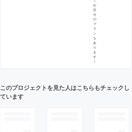
て
お
任
せ
の
プ
ラ
ン
も
あ
り
ま
す
！
このプロジェクトを見た人はこちらもチェックし
ています