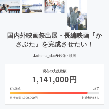
国内外映画祭出展・長編映画『か
さぶた』を完成させたい！
cinema_club
映像・映画
現在の支援総額
1,141,000
円
終了
87
%達成
目標金額
1,300,000
円
支援者数
65
人