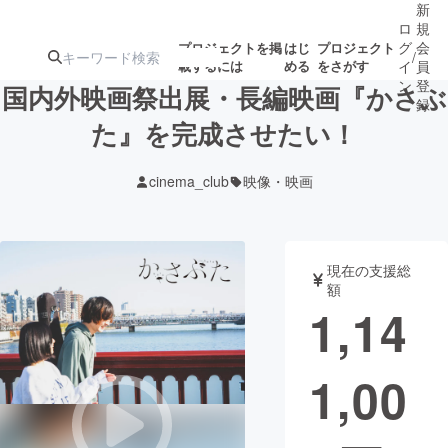
新
ロ
規
グ
会
プロジェクトを掲
はじ
プロジェクト
/
載するには
める
をさがす
イ
員
ン
登
国内外映画祭出展・長編映画『かさぶ
録
た』を完成させたい！
人気のプロ
注目のリ
注目の新着プロ
募集終了が近いプ
もうすぐ公開
cinema_club
映像・映画
ジェクト
ターン
ジェクト
ロジェクト
されます
アート・写真
音楽
現在の支援総
額
1,14
テクノロジー・ガジェット
ゲーム・サ
1,00
映像・映画
書籍・雑誌
ビジネス・起業
チャレンジ