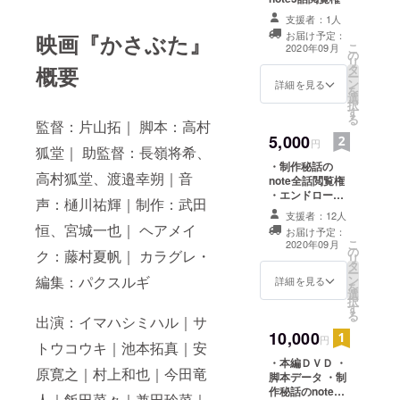
皆様の熱い
支援者：1人
ご支援をお
お届け予定：
映画『かさぶた』
こ
2020年09月
待ちしてお
の
リ
タ
概要
ります！
ー
ン
詳細を見る
を
選
択
す
る
監督：片山拓｜ 脚本：高村
5,000
円
狐堂｜ 助監督：長嶺将希、
・制作秘話の
高村狐堂、渡邉幸朔｜音
note全話閲覧権
・エンドロール
声：樋川祐輝｜制作：武田
にお名前を記載
支援者：12人
（希望者のみ）
恒、宮城一也｜ ヘアメイ
お届け予定：
※リターン決済時
こ
2020年09月
の
画面の「備考
ク：藤村夏帆｜ カラグレ・
リ
タ
欄」に「名前掲
ー
ン
編集：パクスルギ
載希望・名前
詳細を見る
を
選
（あるいは会社
択
す
名）」とご入力
る
出演：イマハシミハル｜サ
お願いいたしま
10,000
す。希望しない
円
トウコウキ｜池本拓真｜安
場合は備考欄に
・本編ＤＶＤ ・
「希望しない」
原寛之｜村上和也｜今田竜
脚本データ ・制
と記載くださ
作秘話のnote全
い。
人｜飯田菜々｜兼田玲菜｜