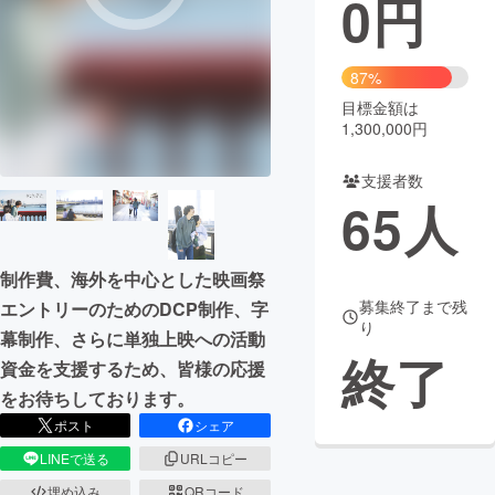
0
円
まちづくり・地域活性化
87%
目標金額は
CAMPFIRE for Social Good
CAMPFIRE Creation
1,300,000円
CAMPFIREふるさと納税
machi-ya
コミュニティ
支援者数
65
人
制作費、海外を中心とした映画祭
募集終了まで残
エントリーのためのDCP制作、字
り
幕制作、さらに単独上映への活動
終了
資金を支援するため、皆様の応援
をお待ちしております。
ポスト
シェア
LINEで送る
URLコピー
埋め込み
QRコード