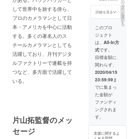
の
場合は備考欄に
地費含む諸経費
リ
話のnote全話閲
タ
「希望しない」
は支援者様負
して世界中を旅する傍ら、
ー
覧権 ・エンド
ン
と記載くださ
担） ・プロカメ
詳細を見る
を
ロールに"エグゼ
選
い。
ラマンによる、
プロのカメラマンとして日
択
クティブプロ
す
あなたのスチー
る
デューサー"とし
本・アメリカを中心に活動
ル写真撮影 ・映
このプロ
てお名前を記載
画の公式パンフ
（希望者のみ）
ジェクト
する。多くの著名人のス
レット ・本編Ｄ
※リターン決済時
ＶＤ ・映画メイ
は、
All-In方
チールカメラマンとしても
画面の「備考
ンビジュアルの
欄」に「名前掲
式
です。
写真データ ・製
活躍しており、月刊デジタ
載希望・名前
本済の脚本デー
目標金額に
（あるいは会社
タ送付（サイン
ルファクトリーで連載を持
名）」とご入力
関わらず、
入り） ・制作秘
お願いいたしま
つなど、多方面で活躍して
話のnote全話閲
2020/04/15
す。希望しない
覧権 ・エンド
場合は備考欄に
23:59:59
ま
いる。
ロールに"エグゼ
「希望しない」
クティブプロ
でに集まっ
と記載くださ
デューサー"とし
い。
た金額が
てお名前を記載
（希望者のみ）
ファンディ
※リターン決済時
ングされま
画面の「備考
欄」に「名前掲
す。
片山拓監督のメッ
載希望・名前
（あるいは会社
セージ
名）」とご入力
支援に関するよ
お願いいたしま
くある質問