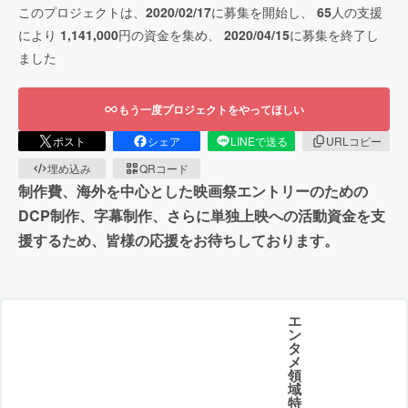
このプロジェクトは、
2020/02/17
に募集を開始し、
65
人の支援
により
1,141,000
円の資金を集め、
2020/04/15
に募集を終了し
ました
もう一度プロジェクトをやってほしい
ポスト
シェア
LINEで送る
URLコピー
埋め込み
QRコード
制作費、海外を中心とした映画祭エントリーのための
DCP制作、字幕制作、さらに単独上映への活動資金を支
援するため、皆様の応援をお待ちしております。
エ
ン
タ
メ
領
域
特