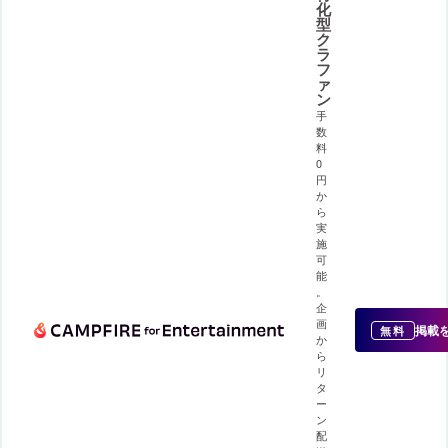
化
型
ク
ラ
フ
ァ
ン
手
数
料
0
円
か
ら
実
施
可
能
。
企
画
掲載
無料
か
ら
リ
タ
ー
ン
配