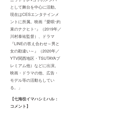
として舞台を中心に活動。
現在はCESエンタテインメ
ントに所属。映画『愛唄ｰ約
束のナクヒトｰ』（2019年／
川村泰祐監督）、ドラマ
『LINEの答え合わせ～男と
女の勘違い～』（2020年／
YTV関西地区・TSUTAYAプ
レミアム他）などに出演。
映画・ドラマの他、広告・
モデル等の活動もしてい
る。」
【七海役イマハシミハル：
コメント】