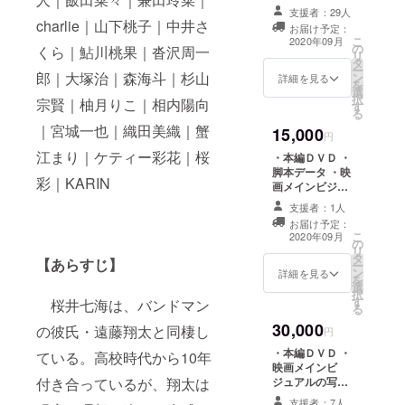
話閲覧権 ・エン
支援者：29人
ドロールにお名
charlie｜山下桃子｜中井さ
お届け予定：
前を記載（希望
こ
2020年09月
の
者のみ） ※リ
くら｜鮎川桃果｜沓沢周一
リ
タ
ターン決済時画
ー
郎｜大塚治｜森海斗｜杉山
ン
面の「備考欄」
詳細を見る
を
選
に「名前掲載希
択
宗賢｜柚月りこ｜相内陽向
す
望・名前（ある
る
いは会社名）」
｜宮城一也｜織田美織｜蟹
15,000
とご入力お願い
円
いたします。希
江まり｜ケティー彩花｜桜
・本編ＤＶＤ ・
望しない場合は
脚本データ ・映
備考欄に「希望
彩｜KARIN
画メインビジュ
しない」と記載
アルの写真デー
ください。
支援者：1人
タ ・制作秘話の
お届け予定：
note全話閲覧権
こ
2020年09月
の
・エンドロール
リ
タ
にお名前を記載
【あらすじ】
ー
ン
（希望者のみ）
詳細を見る
を
選
※リターン決済時
択
す
画面の「備考
桜井七海は、バンドマン
る
欄」に「名前掲
30,000
の彼氏・遠藤翔太と同棲し
載希望・名前
円
（あるいは会社
・本編ＤＶＤ ・
ている。高校時代から10年
名）」とご入力
映画メインビ
お願いいたしま
ジュアルの写真
付き合っているが、翔太は
す。希望しない
データ ・製本済
場合は備考欄に
支援者：7人