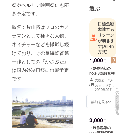
祭やベルリン映画祭にも応
きたい」と
選ぶ
集まった制
募予定です。
作委員会で
目標金額
す。2019年
監督：片山拓はプロのカメ
未達でも
より毎月1本
リターン
ラマンとして様々な人物、
制作をして
が届きま
ネイチャーなどを撮影し続
おり、日本
す
(All-in
方式)
国内の短編
けており、その長編監督第
映画祭にて
1,000
一作としての『かさぶた』
円
グランプリ
・制作秘話の
は国内外映画祭に出展予定
を受賞。今
note３話閲覧権
です。
年度のカン
支援者：9人
ヌ国際映画
お届け予定：
こ
2020年09月
祭にも出展
の
リ
タ
し、今後も
ー
ン
詳細を見る
を
ヴェネチア
選
択
映画祭やベ
す
る
ルリン映画
3,000
円
祭にも応募
・制作秘話の
予定です。
note5話閲覧権