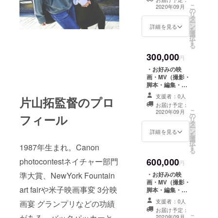
諸経費は支援者
こ
「名前掲載希
2020年09月
の
様負担） ・プロ
リ
望・名前（ある
タ
カメラマンによ
ー
いは会社名）」
ン
る、あなたのス
詳細を見る
を
とご入力お願い
選
チール写真撮影
択
いたします。希
す
・映画の公式パ
る
望しない場合は
ンフレット ・本
備考欄に「希望
300,000
編ＤＶＤ ・映画
円
しない」と記載
メインビジュア
ください。
・お好みの映
ルの写真データ
画・MV（撮影・
・製本済の脚本
脚本・編集・照
データ送付（サ
明・音響込み）
イン入り） ・制
支援者：0人
片山拓監督のプロ
請負います（30
作秘話のnote全
お届け予定：
分以内）（ロケ
こ
話閲覧権 ・エン
2020年09月
の
フィール
地費含む諸経費
リ
ドロールに"エグ
タ
は支援者様負
ー
ゼクティブプロ
ン
担） ・プロカメ
詳細を見る
を
デューサー"とし
選
ラマンによる、
択
てお名前を記載
1987年生まれ。Canon
す
あなたのスチー
る
（希望者のみ）
ル写真撮影 ・映
※リターン決済時
photocontestネイチャー部門
600,000
画の公式パンフ
円
画面の「備考
レット ・本編Ｄ
準大賞、NewYork Fountain
欄」に「名前掲
・お好みの映
ＶＤ ・映画メイ
載希望・名前
画・MV（撮影・
ンビジュアルの
art fairや米子映画事変 3分映
（あるいは会社
脚本・編集・照
写真データ ・製
名）」とご入力
明・音響込み）
本済の脚本デー
支援者：0人
画宴 グランプリなどの功績
お願いいたしま
請負います（90
タ送付（サイン
お届け予定：
す。希望しない
分以内）（ロケ
がある。バックパッカーと
こ
入り） ・制作秘
2020年09月