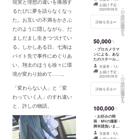
現実と理想の違いを痛感す
の脚本データ送
「希望しない」
お届け予定：
付（サイン入
こ
と記載くださ
2020年09月
るたびに夢を語らなくなっ
の
り。ご希望の出
リ
い。
タ
演者１名を備考
ー
た。お互いの不満をかさぶ
ン
欄にご記入くだ
詳細を見る
を
選
さい） ・制作秘
たのように隠しながら、だ
択
す
話のnote全話閲
る
覧権 ・エンド
ましだまし生きつづけてい
50,000
ロールにお名前
円
る。しかしある日、七海は
を記載（希望者
・プロカメラマ
のみ） ※リター
ンによる、あな
バイト先で事件にめぐりあ
ン決済時画面の
たのスチール写
「備考欄」に
真撮影 ・映画の
い、翔太のほうも徐々に環
「名前掲載希
支援者：1人
公式パンフレッ
望・名前（ある
お届け予定：
境が変わり始めて……。
ト ・本編ＤＶＤ
こ
いは会社名）」
2020年09月
の
・映画メインビ
リ
とご入力お願い
タ
ジュアルの写真
ー
いたします。希
「変わらない人」と「変
ン
データ ・製本済
詳細を見る
を
望しない場合は
選
の脚本データ送
択
わっていく人」のすれ違い
備考欄に「希望
す
付（サイン入
る
しない」と記載
り） ・制作秘話
と、許しの物語。
ください。
100,000
のnote全話閲覧
円
権 ・エンドロー
・お好みの映
ルにお名前を記
画・MVの撮影・
載（希望者の
脚本請負います
み） ※リターン
（30分以内）
決済時画面の
支援者：5人
（ロケ地費含む
「備考欄」に
お届け予定：