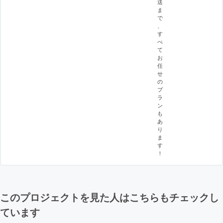
送
ま
で
、
す
べ
て
お
任
せ
の
プ
ラ
ン
も
あ
り
ま
す
！
このプロジェクトを見た人はこちらもチェックし
ています