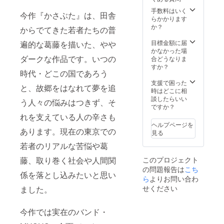
す。希望しない
手数料はいく
場合は備考欄に
今作『かさぶた』は、田舎
らかかります
「希望しない」
か？
と記載くださ
からでてきた若者たちの普
い。
目標金額に届
遍的な葛藤を描いた、やや
かなかった場
ダークな作品です。いつの
合どうなりま
すか？
時代・どこの国であろう
支援で困った
と、故郷をはなれて夢を追
時はどこに相
談したらいい
う人々の悩みはつきず、そ
ですか？
れを支えている人の辛さも
ヘルプページを
あります。現在の東京での
見る
若者のリアルな苦悩や葛
藤、取り巻く社会や人間関
このプロジェクト
の問題報告は
こち
係を落とし込みたいと思い
ら
よりお問い合わ
せください
ました。
今作では実在のバンド・