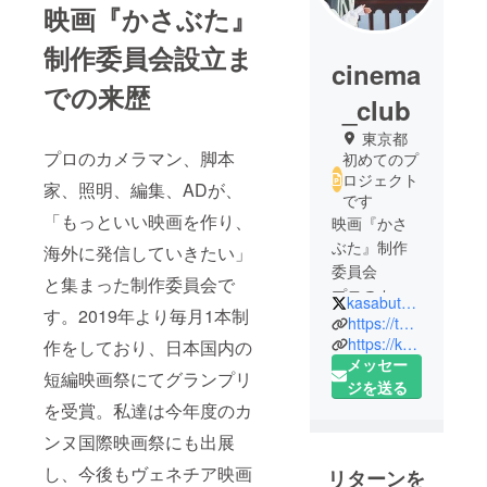
映画『かさぶた』
制作委員会設立ま
cinema
での来歴
_club
東京都
プロのカメラマン、脚本
初めてのプ
ロジェクト
家、照明、編集、ADが、
です
「もっといい映画を作り、
映画『かさ
ぶた』制作
海外に発信していきたい」
委員会
と集まった制作委員会で
プロのカメ
kasabuta_2020
す。2019年より毎月1本制
ラマン、脚
https://twitter.com/taku_katayama
本家、照
https://kasabuta2020.wixsite.com/kasabuta2020
作をしており、日本国内の
メッセー
明、編集、
短編映画祭にてグランプリ
ジを送る
ADが、
を受賞。私達は今年度のカ
「もっとい
い映画を作
ンヌ国際映画祭にも出展
り、海外に
し、今後もヴェネチア映画
リターンを
発信してい