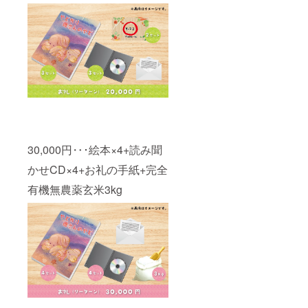
30,000円‥･絵本×4+読み聞
かせCD×4+お礼の手紙+完全
有機無農薬玄米3kg