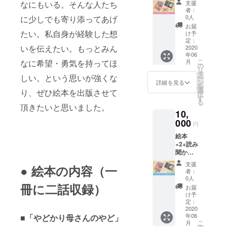
なにもいる。そんな人たち
支援
ま・る
者：
カフェ
0人
に少しでも寄り添ってあげ
ご利用
お届
券+お礼
たい。私自身が経験した想
け予
のメー
定：
いを伝えたい。もっとみん
ル ※ま
2020
年06
んま・
こ
なに希望・勇気を持ってほ
月
るカ
の
リ
フェご
タ
しい。という思いが強くな
ー
利用券1
ン
詳細を見る
を
枚でお
選
り、ぜひ絵本を出版させて
択
好きな
す
る
ランチ1
頂きたいと思いました。
10,
食（約
1,000円
000
円
相当）
絵本
とお引
×2+読み
換えい
聞かせ
ただけ
CD2+お
ます。
支援
● 絵本の内容（一
礼の手
有効期
者：
紙
限2020
0人
冊に二話収録）
年12月
お届
31日ま
け予
で ・ま
定：
2020
んま・
年06
■「やどかり母さんのやど」
る所在
こ
月
地 宮城
の