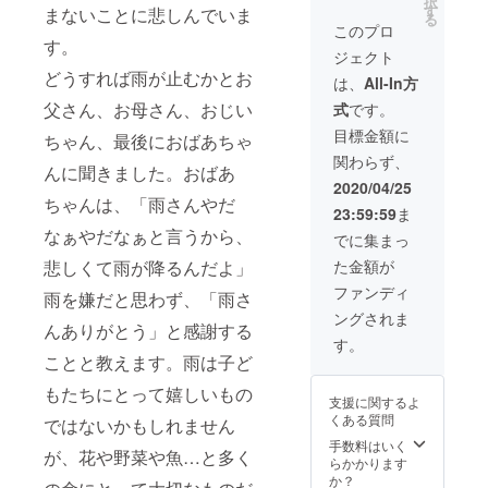
択
す
まないことに悲しんでいま
る
このプロ
す。
ジェクト
どうすれば雨が止むかとお
は、
All-In方
父さん、お母さん、おじい
式
です。
目標金額に
ちゃん、最後におばあちゃ
関わらず、
んに聞きました。おばあ
2020/04/25
ちゃんは、「雨さんやだ
23:59:59
ま
なぁやだなぁと言うから、
でに集まっ
た金額が
悲しくて雨が降るんだよ」
ファンディ
雨を嫌だと思わず、「雨さ
ングされま
んありがとう」と感謝する
す。
ことと教えます。雨は子ど
もたちにとって嬉しいもの
支援に関するよ
くある質問
ではないかもしれません
手数料はいく
が、花や野菜や魚…と多く
らかかります
か？