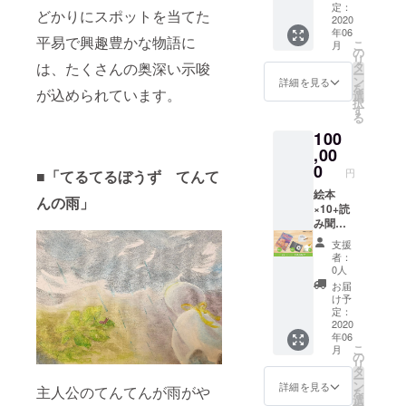
米5kg
定：
どかりにスポットを当てた
2020
年06
平易で興趣豊かな物語に
こ
月
の
リ
タ
は、たくさんの奥深い示唆
ー
ン
詳細を見る
を
が込められています。
選
択
す
る
100
,00
0
円
■「てるてるぼうず てんて
絵本
んの雨」
×10+読
み聞か
せ
支援
CD×10
者：
+直筆の
0人
お礼の
お届
手紙+完
け予
全有機
定：
無農薬
2020
年06
玄米
こ
月
10kg
の
リ
タ
ー
ン
詳細を見る
主人公のてんてんが雨がや
を
選