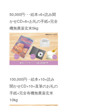
50,000円‥･絵本×6+読み聞
かせCD×6+お礼の手紙+完全
機無農薬玄米5kg
100,000円‥絵本×10+読み
聞かせCD×10+直筆のお礼の
手紙+完全有機無農薬玄米
10kg