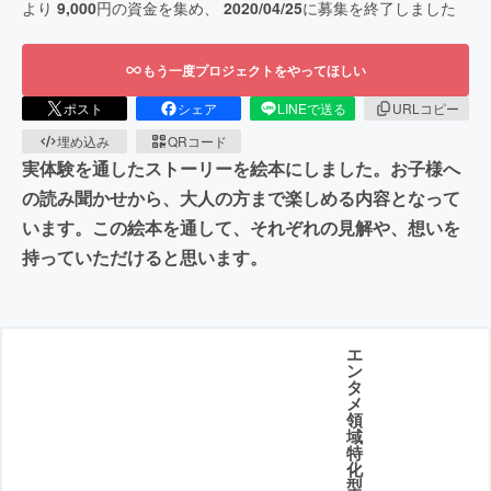
より
9,000
円の資金を集め、
2020/04/25
に募集を終了しました
もう一度プロジェクトをやってほしい
ポスト
シェア
LINEで送る
URLコピー
埋め込み
QRコード
実体験を通したストーリーを絵本にしました。お子様へ
の読み聞かせから、大人の方まで楽しめる内容となって
います。この絵本を通して、それぞれの見解や、想いを
持っていただけると思います。
エ
ン
タ
メ
領
域
特
化
型