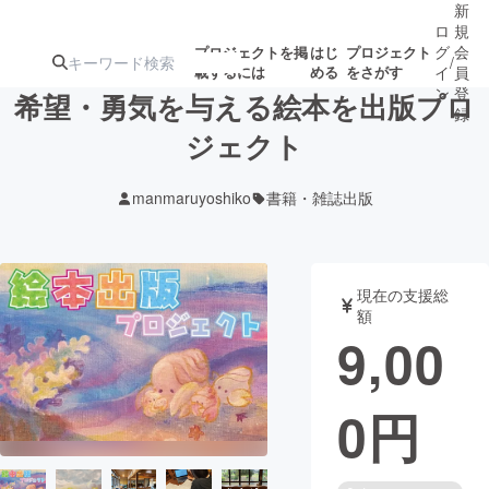
新
ロ
規
グ
会
プロジェクトを掲
はじ
プロジェクト
/
載するには
める
をさがす
イ
員
ン
登
希望・勇気を与える絵本を出版プロ
録
ジェクト
人気のプロ
注目のリ
注目の新着プロ
募集終了が近いプ
もうすぐ公開
manmaruyoshiko
書籍・雑誌出版
ジェクト
ターン
ジェクト
ロジェクト
されます
アート・写真
音楽
現在の支援総
額
9,00
テクノロジー・ガジェット
ゲーム・サ
0
円
映像・映画
書籍・雑誌
ビジネス・起業
チャレンジ