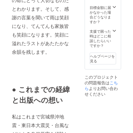
の命にとって大切なものだ
目標金額に届
とわかります。そして、感
かなかった場
謝の言葉を聞いて雨は笑顔
合どうなりま
すか？
になり、てんてんも家族皆
支援で困った
も笑顔になります。笑顔に
時はどこに相
談したらいい
溢れたラストがあたたかな
ですか？
余韻を残します。
ヘルプページを
見る
このプロジェクト
の問題報告は
こち
● これまでの経緯
ら
よりお問い合わ
せください
と出版への想い
私はこれまで宮城県沖地
震・東日本大震災・台風な