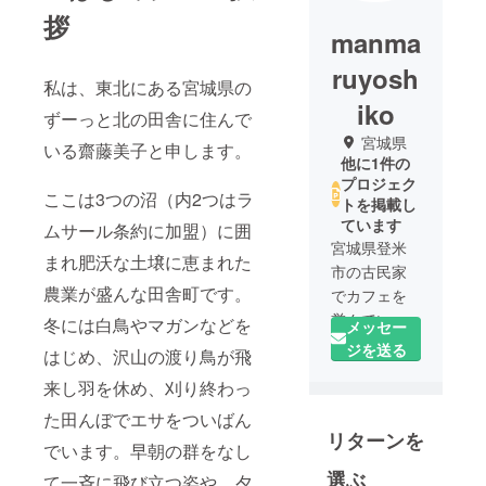
拶
manma
ruyosh
私は、東北にある宮城県の
iko
ずーっと北の田舎に住んで
宮城県
いる齋藤美子と申します。
他に1件の
プロジェク
ここは3つの沼（内2つはラ
トを掲載し
ています
ムサール条約に加盟）に囲
宮城県登米
まれ肥沃な土壌に恵まれた
市の古民家
農業が盛んな田舎町です。
でカフェを
営んでい
冬には白鳥やマガンなどを
メッセー
る、齋藤美
ジを送る
はじめ、沢山の渡り鳥が飛
子（さいと
来し羽を休め、刈り終わっ
うよしこ）
と申しま
た田んぼでエサをついばん
リターンを
す。みなさ
でいます。早朝の群をなし
まの人生が
選ぶ
て一斉に飛び立つ姿や、夕
より豊か