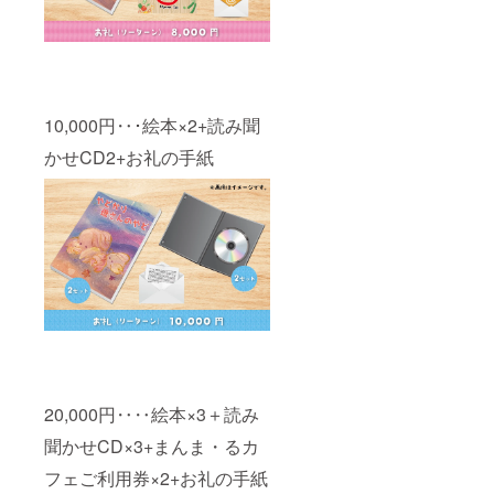
10,000円‥･絵本×2+読み聞
かせCD2+お礼の手紙
20,000円‥‥絵本×3＋読み
聞かせCD×3+まんま・るカ
フェご利用券×2+お礼の手紙