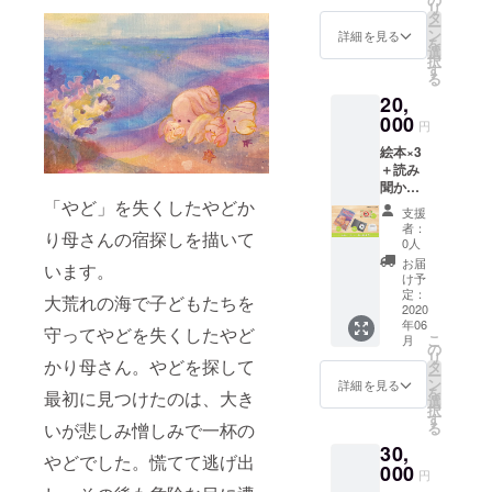
リ
県登米
タ
ー
市迫町
ン
詳細を見る
を
新田字
選
択
山田84-
す
る
1 営業
20,
時間：
000
11:00～
円
14:00
絵本×3
定休
＋読み
日：木
聞かせ
曜日
CD×3+
「やど」を失くしたやどか
支援
まん
者：
り母さんの宿探しを描いて
ま・る
0人
カフェ
お届
います。
ご利用
け予
券×2+お
定：
大荒れの海で子どもたちを
礼の手
2020
年06
紙 ※ま
守ってやどを失くしたやど
こ
月
んま・
の
リ
るカ
かり母さん。やどを探して
タ
ー
フェご
ン
詳細を見る
を
最初に見つけたのは、大き
利用券1
選
択
枚でお
す
る
いが悲しみ憎しみで一杯の
好きな
30,
ランチ1
やどでした。慌てて逃げ出
食（約
000
円
1,000円