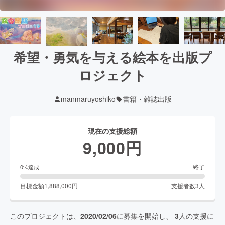
希望・勇気を与える絵本を出版プ
ロジェクト
manmaruyoshiko
書籍・雑誌出版
現在の支援総額
9,000
円
終了
0
%達成
目標金額
1,888,000
円
支援者数
3
人
このプロジェクトは、
2020/02/06
に募集を開始し、
3
人の支援に