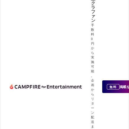
ク
ラ
フ
ァ
ン
手
数
料
0
円
か
ら
実
施
可
能
。
企
画
掲載
無料
か
ら
リ
タ
ー
ン
配
送
ま