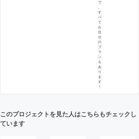
で
、
す
べ
て
お
任
せ
の
プ
ラ
ン
も
あ
り
ま
す
！
このプロジェクトを見た人はこちらもチェックし
ています