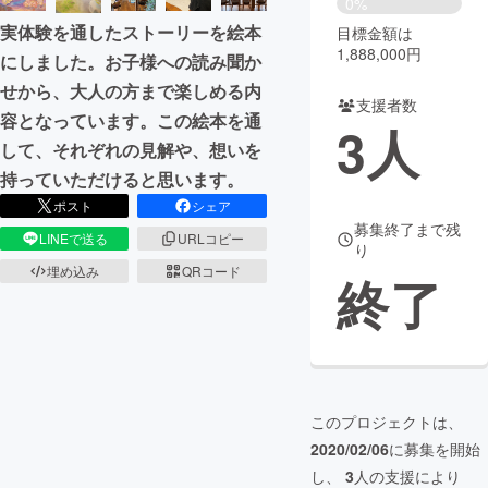
0%
実体験を通したストーリーを絵本
目標金額は
まちづくり・地域活性化
1,888,000円
にしました。お子様への読み聞か
せから、大人の方まで楽しめる内
支援者数
CAMPFIRE for Social Good
CAMPFIRE Creation
容となっています。この絵本を通
3
人
CAMPFIREふるさと納税
machi-ya
コミュニティ
して、それぞれの見解や、想いを
持っていただけると思います。
ポスト
シェア
募集終了まで残
LINEで送る
URLコピー
り
埋め込み
QRコード
終了
このプロジェクトは、
2020/02/06
に募集を開始
し、
3
人の支援により