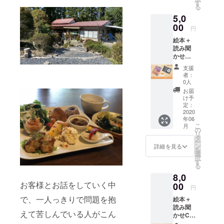
す
る
5,0
00
円
絵本＋
読み聞
かせ
CD+お
支援
礼の
者：
メール
0人
お届
け予
定：
2020
年06
こ
月
の
リ
タ
ー
ン
詳細を見る
を
選
択
す
る
8,0
お客様とお話をしていく中
00
円
で、一人っきりで問題を抱
絵本＋
読み聞
えて苦しんでいる人がこん
かせCD
＋まん