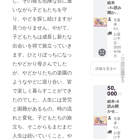
し、その後も危険な目に遭
絵本
相当）
×4+読み
とお引
いながら子どもたちを守
聞かせ
換えい
CD×4+
り、やどを探し続けますが
ただけ
支援
お礼の
ます。
者：
見つかりません。やがて、
手紙+完
有効期
0人
全有機
限2020
お届
子どもたちは成長し新たな
無農薬
年12月
け予
玄米3kg
31日ま
定：
出会いを得て旅立っていき
2020
で ・ま
年06
んま・
ます。ひとりぼっちになっ
こ
月
る所在
の
リ
地 宮城
たやどかり母さんでした
タ
ー
県登米
ン
詳細を見る
を
が、やどかりたちの楽園の
市迫町
選
択
新田字
す
る
ようなやどに巡り合い、皆
山田84-
50,
1 営業
で楽しく暮らすことができ
000
時間：
円
11:00～
たのでした。人生には苦労
絵本×6
14:00
読み聞
定休
と困難があるもの、時の流
かせ
日：木
CD×6+
れと変化、子どもたちの旅
曜日
支援
お礼の
者：
立ち、そこからもまだまだ
手紙+完
0人
全機無
お届
人生は続いていくこと。や
農薬玄
け予