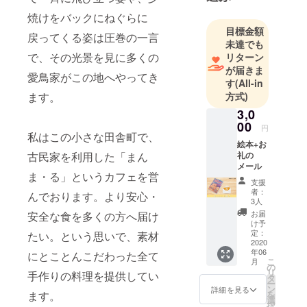
に・楽しく
焼けをバックにねぐらに
なるよう
目標金額
戻ってくる姿は圧巻の一言
未達でも
に、まん
で、その光景を見に多くの
リターン
ま・るな笑
が届きま
顔で美味し
愛鳥家がこの地へやってき
す
(All-in
く身体に良
ます。
方式)
いお食事を
3,0
提供させて
00
円
私はこの小さな田舎町で、
頂いており
絵本+お
ます。
古民家を利用した「まん
礼の
メール
ま・る」というカフェを営
支援
者：
んでおります。より安心・
3人
お届
安全な食を多くの方へ届け
け予
定：
たい。という思いで、素材
2020
年06
にとことんこだわった全て
こ
月
の
リ
手作りの料理を提供してい
タ
ー
ン
詳細を見る
ます。
を
選
択