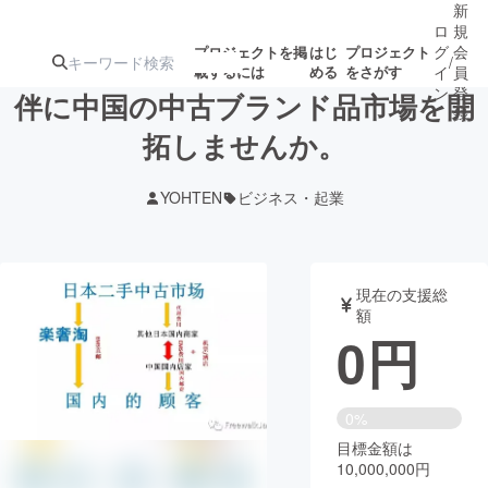
新
ロ
規
グ
会
プロジェクトを掲
はじ
プロジェクト
/
載するには
める
をさがす
イ
員
ン
登
伴に中国の中古ブランド品市場を開
録
拓しませんか。
人気のプロ
注目のリ
注目の新着プロ
募集終了が近いプ
もうすぐ公開
YOHTEN
ビジネス・起業
ジェクト
ターン
ジェクト
ロジェクト
されます
アート・写真
音楽
現在の支援総
額
0
円
テクノロジー・ガジェット
ゲーム・サ
映像・映画
書籍・雑誌
0%
目標金額は
10,000,000円
ビジネス・起業
チャレンジ