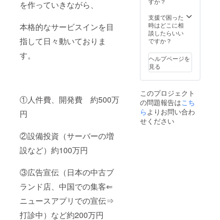
すか？
を作っていきながら、
支援で困った
時はどこに相
本格的なサービスインを目
談したらいい
指して日々動いておりま
ですか？
す。
ヘルプページを
見る
このプロジェクト
①人件費、開発費 約500万
の問題報告は
こち
ら
よりお問い合わ
円
せください
②設備投資（サーバーの増
設など）約100万円
③広告宣伝（日本の中古ブ
ランド店、中国での集客⇐
ニュースアプリでの宣伝⇒
打診中）など約200万円