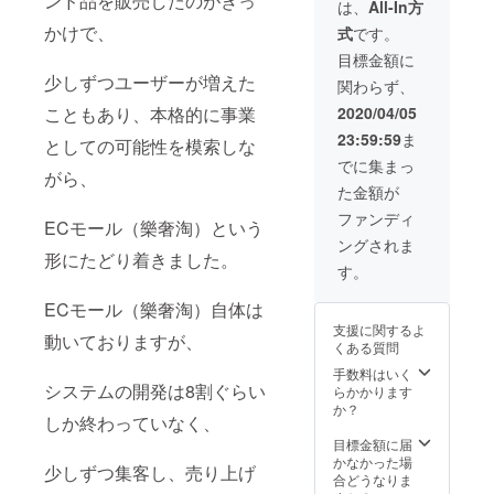
ンド品を販売したのがきっ
は、
All-In方
かけで、
式
です。
目標金額に
少しずつユーザーが増えた
関わらず、
こともあり、本格的に事業
2020/04/05
23:59:59
ま
としての可能性を模索しな
でに集まっ
がら、
た金額が
ファンディ
ECモール（樂奢淘）という
ングされま
形にたどり着きました。
す。
ECモール（樂奢淘）自体は
支援に関するよ
動いておりますが、
くある質問
手数料はいく
システムの開発は8割ぐらい
らかかります
か？
しか終わっていなく、
目標金額に届
かなかった場
少しずつ集客し、売り上げ
合どうなりま