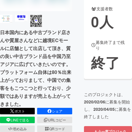
支援者数
まちづくり・地域活性化
0
人
CAMPFIRE for Social Good
CAMPFIRE Creation
日本国内にある中古ブランド店さ
CAMPFIREふるさと納税
machi-ya
コミュニティ
んや質屋さんなどに越境ECモー
募集終了まで残
ルに店舗として出店して頂き、質
り
終了
の良い中古ブランド品を中国乃至
アジアに広げていきたいのです。
プラットフォーム自体は80％出来
上がっておりまして、中国での集
客をもこつこつと行っており、少
このプロジェクトは、
額ではありますが売上も上がって
2020/02/06
に募集を開始
きました。
し、
2020/04/05
に募集を
ポスト
シェア
終了しました
LINEで送る
URLコピー
埋め込み
QRコード
もう一度プロジェク