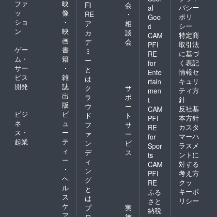
ファ
映
FI
会
バシー
al
ッ
像
RE
・
ポリ
Goo
ショ
・
ア
相
シー
d
ン
映
カ
談
特定商
CAM
画
デ
会
取引法
PFI
ゲー
書
ミ
に基づ
RE
ム・
籍
ー
く表記
for
サー
・
と
情報セ
Ente
ビス
雑
は
キュリ
rtain
開発
誌
ク
サ
ティ方
men
出
ラ
ポ
針
t
版
ウ
ー
反社基
CAM
ビジ
ビ
ド
ト
本方針
PFI
ネ
ュ
フ
サ
カスタ
RE
ス・
ー
ァ
ー
マーハ
for
起業
テ
ン
ビ
ラスメ
Spor
ィ
デ
ス
ントに
ts
ー
ィ
対する
CAM
・
ン
考え方
PFI
ヘ
グ
クッ
RE
ル
と
キーポ
ふる
ス
は
リシー
さと
ケ
プ
実
納税
ア
ロ
施