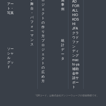
AD
アー
舞
ジ
事
FOR
ト・
台
ェ
例
ALL
写真
・
ク
HIO
パ
ト
KOS
フ
の
HI
ォ
作
JFA
ー
り
クラ
マ
方
ウド
ン
プ
統
ファ
ス
ロ
計
ン
ソー
ジ
デ
ディ
シャ
ェ
ー
ング
ル
ク
タ
mac
グッ
ト
hi-ya
ド
の
補助
広
金申
め
請サ
方
ポー
ト
「QRコード」は株式会社デンソーウェーブの登録商標です。