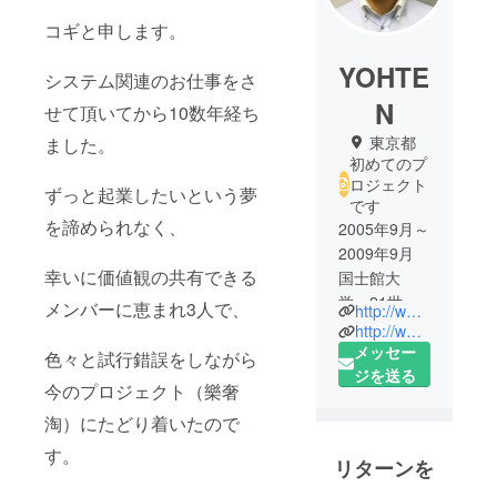
コギと申します。
YOHTE
システム関連のお仕事をさ
N
せて頂いてから10数年経ち
東京都
ました。
初めてのプ
ロジェクト
ずっと起業したいという夢
です
を諦められなく、
2005年9月～
2009年9月
幸いに価値観の共有できる
国士館大
学 21世紀
メンバーに恵まれ3人で、
http://www.yohten.com
アジア学
http://www.leshetao.com
部 留学
メッセー
色々と試行錯誤をしながら
2009年10月
ジを送る
今のプロジェクト（樂奢
～2014年1
淘）にたどり着いたので
月 株式会
社 isfnet
す。
リターンを
営業部配属
2014年1月