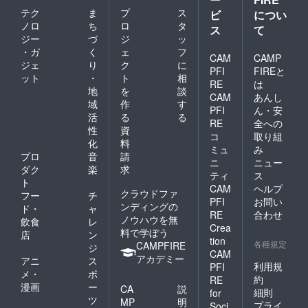
テク
ま
プ
ス
ビ
につい
ノロ
ち
ロ
タ
ス
て
ジー
づ
ジ
ッ
・ガ
く
ェ
フ
CAM
CAMP
ジェ
り
ク
に
PFI
FIREと
ット
・
ト
相
RE
は
地
を
談
CAM
あんし
域
作
す
PFI
ん・安
活
る
る
RE
全への
性
資
コ
取り組
化
料
ミュ
み
プロ
音
請
ニ
ニュー
ダク
楽
求
ティ
ス
ト
CAM
ヘルプ
クラウドファ
フー
チ
PFI
お問い
ンディングの
ド・
ャ
RE
合わせ
ノウハウを無
飲食
レ
Crea
料で学ぼう
店
ン
tion
各種規定
CAMPFIRE
ジ
CAM
アカデミー
アニ
ス
利用規
PFI
メ・
ポ
約
RE
漫画
ー
CA
説
細則
for
ツ
MP
明
プライ
Soci