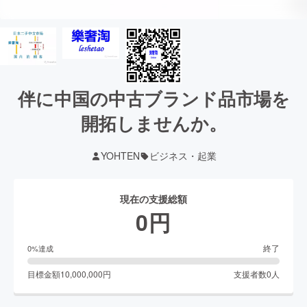
伴に中国の中古ブランド品市場を
開拓しませんか。
YOHTEN
ビジネス・起業
現在の支援総額
0
円
終了
0
%達成
目標金額
10,000,000
円
支援者数
0
人