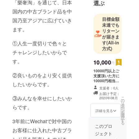
「樂奢淘」を通じて、日本
選ぶ
～ 陽天株
国内の中古ブランド品を中
式会社 設
目標金額
国乃至アジアに広げていき
立 同時に
未達でも
代表取締役
ます。
リターン
に 就任
が届きま
す
(All-in
①人生一度切りで色々と
方式)
チャレンジしたいからで
す。
10,000
円
10000円以上ご
②良いものをより安く提供
支援頂いた方に
10000円相当の
したいからです。
瀬戸田高根島の
支援者：0人
みかん農園のス
お届け予定：
トレートみかん
③みんなを幸せにしたいか
こ
2020年08月
の
ジュース6本を
リ
タ
お礼として提供
らです。
ー
ン
させて頂きま
詳細を見る
を
選
す。 定価：1480
択
す
3年前にWechatで対中国の
円/本（税込） 送
る
料：1200円
このプロ
お客様に仕入れた中古ブラ
ジェクト