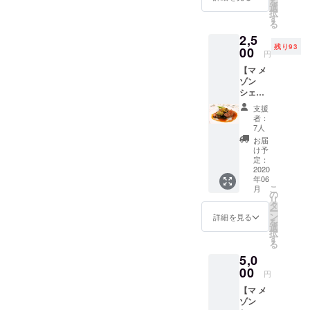
を
を、少人数
礼の
選
択
メール
＆低価格専
す
る
を送り
用ウエディ
2,5
ます。
ングハウス
残り93
00
円
「マ メゾ
【マ メ
ン」として
ゾン
シェフ
リスタート
特製ラ
の為、ＳＫ
支援
ンチ券
者：
プランニン
（1名様
7人
分）】
グＬＬＣ設
お届
★乾杯
け予
立。
酒（ソ
定：
フトカ
2020
年06
クテル
ブライダル
こ
月
有りま
の
リ
パートナー
す）
タ
ー
サービ
として、
ン
詳細を見る
を
スが特
選
富士市に本
択
別につ
す
る
店を置く、
いてい
5,0
ます。
インポート
「マ メ
00
円
ウエディン
ゾン」
【マ メ
グドレス
シェフ
ゾン
特製ラ
ショップ