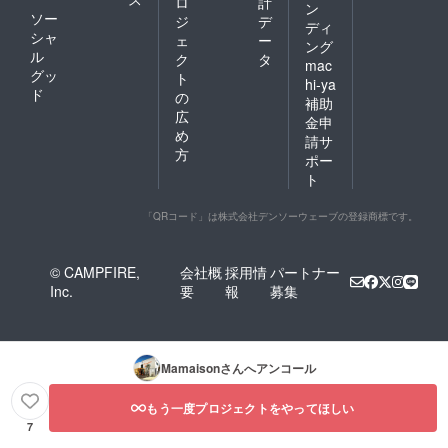
ロ
計
ン
ソー
ジ
デ
ディ
シャ
ェ
ー
ング
ル
ク
タ
mac
グッ
ト
hi-ya
ド
の
補助
広
金申
め
請サ
方
ポー
ト
「QRコード」は株式会社デンソーウェーブの登録商標です。
© CAMPFIRE,
会社概
採用情
パートナー
Inc.
要
報
募集
Mamaison
さんへアンコール
もう一度プロジェクトをやってほしい
7