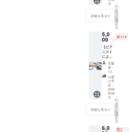
岡県は
みくだ
ク付き
静岡で音響
こ
月
ガーベ
さい。
の
・ア
リ
の仕事をし
ラの生
※2020
タ
ミュー
ー
産が全
年6月に
ン
てきた、音
ズ ・季
詳細を見る
を
国1位、
お客様
選
節の前
大出身ピア
択
またバ
のお手
す
菜 盛
る
ノ講師兼
ラの生
元にチ
り合わ
5,0
産も全
ケット
せ3～5
チーフウエ
残り19
国2位で
00
をお届
品 ・本
円
ディングプ
す。そ
けしま
日のメ
【ピア
んな花
ランナー「K
す。 こ
イン料
ニスト
の都か
ちらの
理 ・パ
－affetto」
による
ら、
チケッ
ン ・デ
結婚式に欠
ピアノ
ガーベ
トは、
セール
支援
レッス
ラとバ
複数の
かせない装
（お選
者：
ン】 音
ラを束
購入も
1人
びいた
花を担当す
符が読
ねた花
可能で
だける
お届
めなく
るフラワー
束をお
す。 チ
け予
盛り合
ても大
届けい
定：
ケット
わせ）
コーディ
丈夫！
2020
たしま
記載の
・コー
ネーター
年06
ピアノ
す。 希
内容に
ヒー 店
こ
月
レッス
望のお
の
「ブルーイ
したが
舗住所
リ
ン1名様
日にち
タ
い、ご
静岡県
ンミッチェ
ー
分。30
にお届
ン
予約し
詳細を見る
静岡市
を
ル」
分×3回
けしま
選
ていた
駿河区
択
（通常1
す。 ♪
す
だける
料理を担当
登呂2-
る
回 30分
幸せの
システ
14-16
するのは、
6,0
5,000
おすそ
ムで
駐車場
残り
円） 子