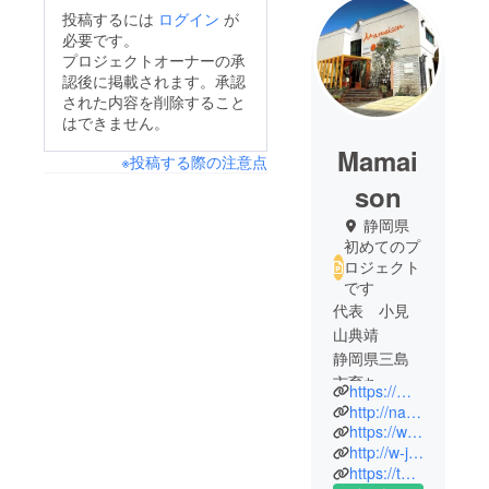
投稿するには
ログイン
が
必要です。
プロジェクトオーナーの承
認後に掲載されます。承認
された内容を削除すること
はできません。
Mamai
※投稿する際の注意点
son
静岡県
初めてのプ
ロジェクト
です
代表 小見
山典靖
静岡県三島
市育ち
https://mamaison.official-wedding.jp/
大学卒業後
http://naturalwedding.jp/
は、外資系
https://www.weddingpark.net/0000122e/
http://w-juno.com/
食品メー
https://tabelog.com/shizuoka/A2201/A220101/22014197/
カーに勤