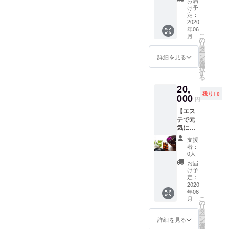
にご記
お届
静岡市
イギリ
グで提
2020年
け予
入くだ
駿河区
スの国
供する
定：
6月から
さい。
登呂2-
家資格
2020
フラン
9月まで
納品可
14-16
年06
を取得
ス料理
の双方
能期
駐車場
こ
月
したマ
とフ
の
の都合
2020年
完備 ※
リ
メゾン
リード
タ
を合わ
6月～12
店舗ま
ー
のフラ
リンク
ン
せた時
詳細を見る
月
での交
を
ワー
を、着
選
間で、
通費は
択
アー
席の
す
日程は
ご負担
る
ティス
ビュッ
個別に
いただ
20,
トが、
フェス
対応し
きま
残り10
あなた
000
タイル
ます。
円
す。
の希望
でご堪
店舗住
【エス
の色で
能下さ
所 静岡
テで元
オリジ
い。 ※
県静岡
気にな
ナルの
開催日
市駿河
ろう】
プリ
2020年
区登呂
支援
心療カ
ザーブ
6月6日
2-14-
者：
ウンセ
ドフラ
受付
0人
16 駐
ラーで
ワーを
17：30
車場完
お届
あり、
制作、
～ パー
け予
備 ※店
ヘアー
希望の
定：
ティー
舗まで
メイク
2020
お日に
18：00
の交通
年06
アー
ちにお
～20：
費はご
こ
月
ティス
届けし
の
00 ※招
負担い
リ
トでも
ます。
タ
待券
ただき
ー
ある、
♪幸せの
ン
（PDF
詳細を見る
ます。
を
マ メゾ
おすそ
選
）を送