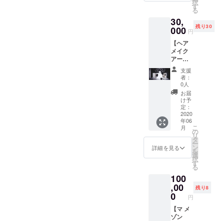
択
ンのセ
わけで
す
らせて
る
ラピス
す♪ ※お
いただ
30,
ト岡本
好きな
きま
残り30
佳子
000
花の色
す。 店
円
が、心
を備考
舗住所
【ヘア
も体も
欄にご
静岡県
メイク
リフ
記入く
静岡市
アー
レッ
ださ
駿河区
ティス
シュさ
い。
登呂2-
支援
ト岡本
えてい
（希望
14-16
者：
佳子に
ただき
に添え
0人
駐車場
よるフ
ます！
ない色
完備 ※
お届
ルメイ
マ メゾ
もござ
け予
店舗ま
ク付、
ン以外
定：
いま
での交
フォト
2020
で、結
す） ※
通費は
年06
グラ
婚式を
納品希
ご負担
こ
月
ファー
される
の
望日も
いただ
リ
による
方も歓
タ
備考欄
きま
ー
ポート
迎で
ン
にご記
詳細を見る
す。
を
レート
す！ 施
選
入くだ
択
撮影10
術場
す
さい。
る
カッ
所：マ
納品可
100
ト】
メゾン
能期
（デー
,00
内のブ
2020年
残り8
タでお
ライズ
0
6月～12
円
渡しし
ルーム
月
ます）
【マ メ
にて 泡
老若男
ゾン
モコモ