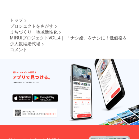
始時間
内容に
はご相
したが
談くだ
い、ご
さい。
予約し
トップ
>
※2020
ていた
プロジェクトをさがす
>
年6月に
だける
まちづくり・地域活性化
>
お客様
システ
のお手
ムで
MIRUIプロジェクトVOL.4｜ 「ナシ婚」をナシに！低価格＆
元にチ
す。 店
少人数結婚式場
>
ケット
舗住所
コメント
をお届
静岡県
けしま
静岡市
す。 チ
駿河区
ケット
登呂2-
記載の
14-16
内容に
駐車場
したが
完備 ※
い、ご
店舗ま
予約し
での交
ていた
通費は
だける
ご負担
システ
いただ
ムで
きま
す。 店
す。
舗住所
静岡県
静岡市
駿河区