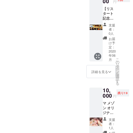
00
日本屈指の
わけで
100
す。
完備 ※
円
育てを
す♪ ※お
MENU
店舗ま
グランメゾ
【リス
終えて
好きな
乾杯
での交
ンで修業し
タート
時間に
花の色
酒ワン
通費は
記念
余裕の
を備考
た目黒研一
ドリン
ご負担
パー
あるシ
欄にご
ク付き
いただ
支援
料理長の
ティー
ニアの
記入く
・ア
者：
きま
にご招
「シェ・モ
方も大
ださ
0人
ミュー
す。
待】 マ
歓迎！
い。
ズ ・季
お届
ンピエー
メゾン
もちろ
（希望
け予
節の前
ル」
で行わ
んジュ
定：
に添え
菜 盛
れる、
2020
ニア～
等の皆さん
ない色
り合わ
年06
リス
年齢を
もござ
せ3～5
と協力し
こ
月
タート
問いま
の
いま
品 ・本
リ
て、プロ
記念
せん。
タ
す） ※
日のメ
ー
パー
3回の
ン
お届け
詳細を見る
ジェクトを
イン料
を
ティー
レッス
選
は、
理 ・パ
択
推進してま
にご招
ンで、1
す
2020年
ン ・デ
る
待いた
いります。
曲弾け
6月～12
セール
10,
しま
るよう
月まで
（お選
残り19
す。 こ
000
になり
のご希
びいた
円
の機会
ましょ
望日に
だける
マ メゾ
に、マ
う。 ※
お届け
盛り合
ン オリ
メゾン
場所
しま
わせ）
ジナル
を知っ
は、マ
す。 ※
・コー
【プリ
ていた
メゾン
納品希
ヒー 店
支援
ザーブ
だき、
のチャ
望日も
者：
舗住所
ドフラ
ウエ
ペルで
1人
備考欄
静岡県
ワー】
ディン
す。