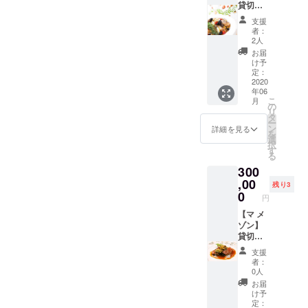
女、問
貸切り
コフェ
いませ
パー
イシャ
支援
ん。 ・
ティー
ルエス
者：
就職活
券】 一
テ+フッ
2人
動に欠
軒家を
トマッ
お届
かせな
贅沢に
サージ
け予
い自己
貸し
（120
定：
アピー
切っ
2020
分） お
年06
ル写真
て、プ
顔を触
こ
月
・還
ライ
るだけ
の
リ
暦・喜
ベート
で、全
タ
ー
寿・米
パー
身が緩
ン
詳細を見る
を
寿・金
ティー
み、本
選
択
婚式な
！（2時
来の美
す
る
どのお
間制）
しさを
300
祝いの
6名～20
蘇らせ
プレゼ
名まで
,00
ます！
残り3
ントに
利用可
2020年
0
円
も最適
能。 人
6月から
マ メゾ
数に合
【マ メ
9月まで
ンをス
わせ
ゾン】
の双方
タジオ
て、料
貸切り
の都合
にして
理のグ
パー
を合わ
支援
全館貸
レード
ティ30
せた時
者：
切撮
設定さ
名様
間で、
0人
影！駐
せてい
フレン
日程は
お届
車場完
ただき
チフル
個別に
け予
備。 ※
ます。
コース
対応し
定：