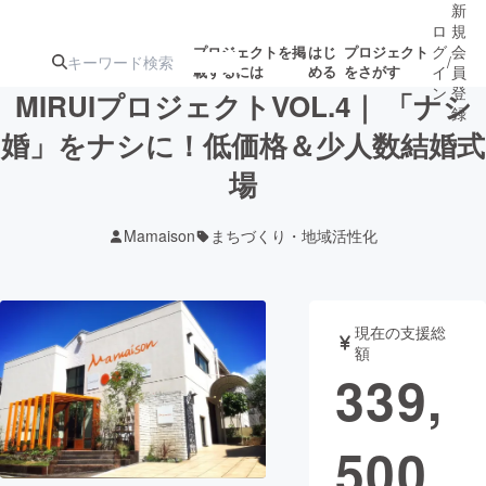
新
ロ
規
グ
会
プロジェクトを掲
はじ
プロジェクト
/
載するには
める
をさがす
イ
員
ン
登
MIRUIプロジェクトVOL.4｜ 「ナシ
録
婚」をナシに！低価格＆少人数結婚式
場
人気のプロ
注目のリ
注目の新着プロ
募集終了が近いプ
もうすぐ公開
ジェクト
ターン
ジェクト
ロジェクト
されます
Mamaison
まちづくり・地域活性化
アート・写真
音楽
現在の支援総
テクノロジー・ガジェット
ゲーム・サ
額
339,
映像・映画
書籍・雑誌
500
ビジネス・起業
チャレンジ