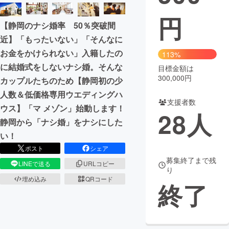
円
まちづくり・地域活性化
【静岡のナシ婚率 50％突破間
近】「もったいない」「そんなに
CAMPFIRE for Social Good
CAMPFIRE Creation
お金をかけられない」入籍したの
113%
CAMPFIREふるさと納税
machi-ya
コミュニティ
に結婚式をしないナシ婚。そんな
目標金額は
300,000円
カップルたちのため【静岡初の少
人数＆低価格専用ウエディングハ
支援者数
ウス】「マ メゾン」始動します！
28
人
静岡から「ナシ婚」をナシにした
い！
ポスト
シェア
募集終了まで残
LINEで送る
URLコピー
り
埋め込み
QRコード
終了