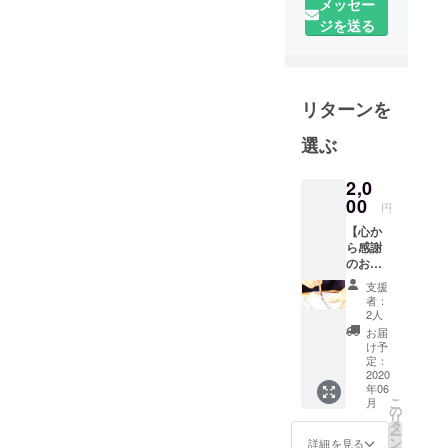
メッセー
務。
ジを送る
2000年ブラ
イダルプロ
デュース会
社起業。
リターンを
ミシュラン
選ぶ
の二つ星
店・一つ星
2,0
店をはじめ
00
円
とする都内
のレストラ
【心か
ら感謝
ンウエディ
のお届
ングを30店
け】
支援
フォト
以上プロ
者：
グラ
2人
デュース。
ファー
お届
2019年静岡
の作品1
け予
カット
定：
市内の、旧
写真
2020
記念日のレ
年06
データ
こ
月
ストランサ
をお付
の
リ
けし
タ
ンマリオ
ー
て、お
ン
詳細を見る