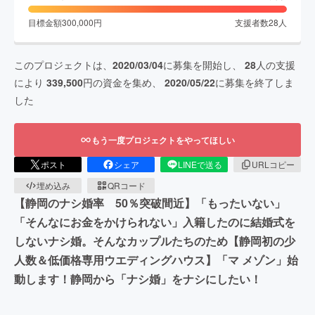
目標金額
300,000
円
支援者数
28
人
このプロジェクトは、
2020/03/04
に募集を開始し、
28
人の支援
により
339,500
円の資金を集め、
2020/05/22
に募集を終了しま
した
もう一度プロジェクトをやってほしい
ポスト
シェア
LINEで送る
URLコピー
埋め込み
QRコード
【静岡のナシ婚率 50％突破間近】「もったいない」
「そんなにお金をかけられない」入籍したのに結婚式を
しないナシ婚。そんなカップルたちのため【静岡初の少
人数＆低価格専用ウエディングハウス】「マ メゾン」始
動します！静岡から「ナシ婚」をナシにしたい！