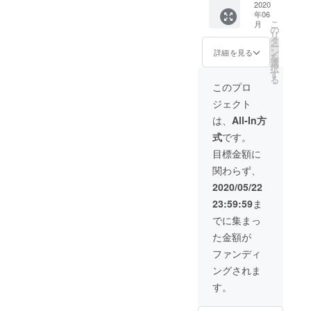
撮影対
6名～10
（通常
2020
ます。
年06
象者は2
名
12,000
店舗住
こ
月
名まで
15,000
円）＆
所 静岡
の
リ
とさせ
円相当
フリー
県静岡
タ
ー
ていた
（コー
ドリン
市駿河
ン
詳細を見る
を
だきま
ス料
ク（通
区登呂
選
択
す。
理） 11
常3,000
2-14-
す
る
（ご家
名～15
円） 静
16 駐
このプロ
族写真
名
岡の旬
車場完
ジェクト
はお受
10,000
の食材
備 ※店
けしま
円相当
と、世
舗まで
は、
All-In方
す）
（コー
界の一
の交通
式
です。
2020年
ス料
流の食
費はご
5月から
理） 16
材を組
負担い
目標金額に
9月まで
名～20
み合わ
ただき
関わらず、
の都合
名
せた珠
ます。
を合わ
5,000円
玉の一
2020/05/22
せた時
相当
皿一皿
23:59:59
ま
間で、
（ビュ
を堪能
日程は
ッフェ
できる
でに集まっ
担当者
料理）
スペ
た金額が
が個別
フリー
シャル
に対応
ドリン
コー
ファンディ
しま
ク2時間
ス！
ングされま
す。 店
（3000
※30名様
舗住所
円相
以上
す。
静岡県
当）付
は、追
静岡市
き！ 女
加料金