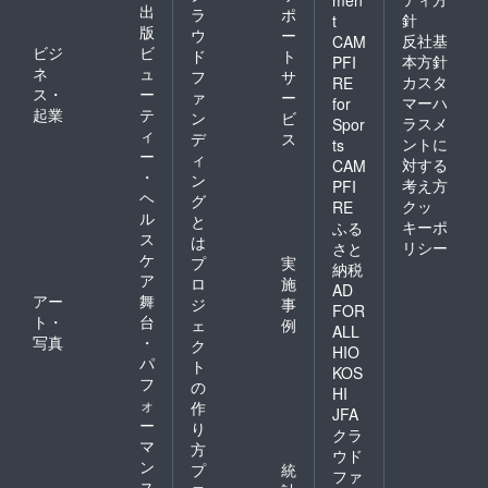
men
出
ラ
ポ
針
t
版
ウ
ー
反社基
CAM
ビジ
ビ
ド
ト
本方針
PFI
ネ
ュ
フ
サ
カスタ
RE
ス・
ー
ァ
ー
マーハ
for
起業
テ
ン
ビ
ラスメ
Spor
ィ
デ
ス
ントに
ts
ー
ィ
対する
CAM
・
ン
考え方
PFI
ヘ
グ
クッ
RE
ル
と
キーポ
ふる
ス
は
リシー
さと
ケ
プ
実
納税
ア
ロ
施
AD
アー
舞
ジ
事
FOR
ト・
台
ェ
例
ALL
写真
・
ク
HIO
パ
ト
KOS
フ
の
HI
ォ
作
JFA
ー
り
クラ
マ
方
ウド
ン
プ
統
ファ
ス