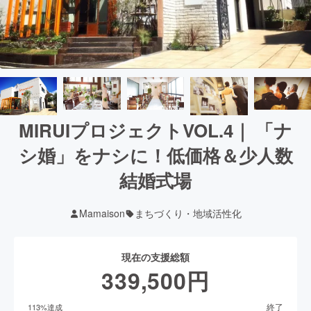
MIRUIプロジェクトVOL.4｜ 「ナ
シ婚」をナシに！低価格＆少人数
結婚式場
Mamaison
まちづくり・地域活性化
現在の支援総額
339,500
円
終了
113
%達成