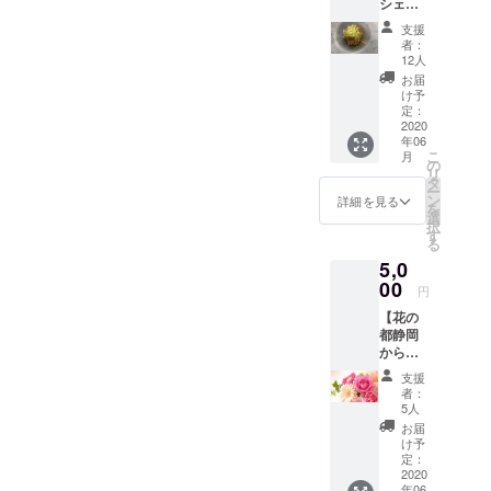
シェフ
ンチを
「ジュ
特製ペ
お楽し
支援
アラン
みくだ
ノー」
者：
チ券（2
さい。
12人
静岡県内で
名様
※2020
お届
長年の実績
分）】
年6月に
け予
★乾杯
お客様
定：
があるフォ
酒（ソ
2020
のお手
トグラ
年06
フトカ
元にチ
こ
月
クテル
ファーが代
ケット
の
リ
有りま
をお届
タ
表を務める
ー
す）
けしま
ン
詳細を見る
を
「スタジオ
サービ
す。 チ
選
択
スが特
ケット
す
エアロ」
る
別につ
記載の
診療カウン
5,0
いてい
内容に
セラーで専
ます。
00
したが
円
親しい
い、ご
任のヘアメ
【花の
方とお
予約し
イクアー
都静岡
二人で
ていた
から大
ゆった
ティスト岡
だける
切な方
りと、
システ
支援
本佳子が代
へ花束
「マ メ
ムで
者：
表のブライ
を！】
ゾン」
す。
5人
お茶だ
シェフ
MENU
ダルエステ
お届
けじゃ
特製ラ
乾杯
け予
「このはの
ない！
ンチを
定：
酒ワン
実は静
2020
さくや」
お楽し
ドリン
年06