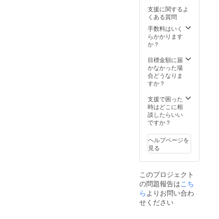
駿河区
子会・
お一人
支援に関するよ
登呂2-
誕生
様
くある質問
14-16
会・歓
15,000
駐車場
送迎会
円でご
手数料はいく
完備 ※
などに
利用い
らかかります
店舗ま
ご利用
ただけ
か？
での交
くださ
ます。
通費は
い。
2020年
目標金額に届
ご負担
※20名を
6月から
かなかった場
いただ
超える
12月ま
合どうなりま
きま
場合は1
でのお
すか？
す。
名様毎
日にち
8,000円
で、事
支援で困った
追加と
前予約
時はどこに相
なりま
制とな
談したらいい
す。 駐
りま
ですか？
車場完
す。
備。
※2020
ヘルプページを
2020年
年6月に
見る
6月から
お客様
12月ま
のお手
でのお
元にチ
このプロジェクト
日にち
ケット
の問題報告は
こち
で、事
をお届
前予約
けしま
ら
よりお問い合わ
制とな
す。 チ
せください
りま
ケット
す。 開
記載の