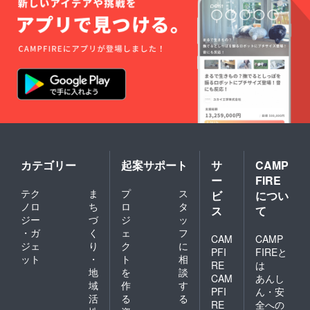
登呂2-
14-16
駐車場
完備 ※
店舗ま
での交
通費は
ご負担
いただ
きま
す。
カテゴリー
起案サポート
サ
CAMP
ー
FIRE
テク
ま
プ
ス
ビ
につい
ノロ
ち
ロ
タ
ス
て
ジー
づ
ジ
ッ
・ガ
く
ェ
フ
CAM
CAMP
ジェ
り
ク
に
PFI
FIREと
ット
・
ト
相
RE
は
地
を
談
CAM
あんし
域
作
す
PFI
ん・安
活
る
る
RE
全への