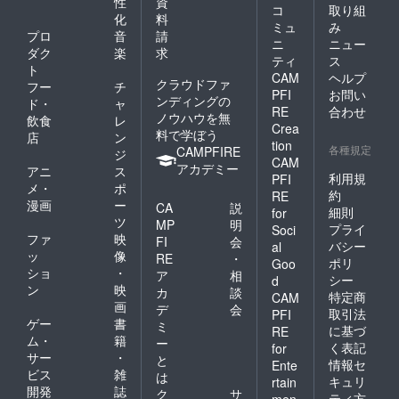
性
資
コ
取り組
化
料
ミュ
み
プロ
音
請
ニ
ニュー
ダク
楽
求
ティ
ス
ト
CAM
ヘルプ
クラウドファ
フー
チ
PFI
お問い
ンディングの
ド・
ャ
RE
合わせ
ノウハウを無
飲食
レ
Crea
料で学ぼう
店
ン
tion
各種規定
CAMPFIRE
ジ
CAM
アカデミー
アニ
ス
利用規
PFI
メ・
ポ
約
RE
漫画
ー
CA
説
細則
for
ツ
MP
明
プライ
Soci
ファ
映
FI
会
バシー
al
ッ
像
RE
・
ポリ
Goo
ショ
・
ア
相
シー
d
ン
映
カ
談
特定商
CAM
画
デ
会
取引法
PFI
ゲー
書
ミ
に基づ
RE
ム・
籍
ー
く表記
for
サー
・
と
情報セ
Ente
ビス
雑
は
キュリ
rtain
開発
誌
ク
サ
ティ方