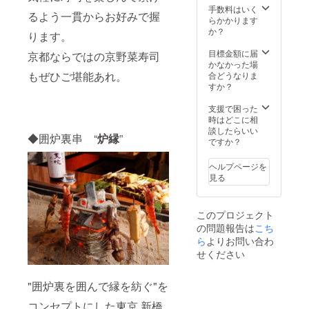
手数料はいく
るよう一貫からお好みで握
らかかります
か？
ります。
目標金額に届
京都ならではの京野菜寿司
かなかった場
もぜひご堪能あれ。
合どうなりま
すか？
支援で困った
時はどこに相
談したらいい
◆囲炉裏串 “
炉縁
”
ですか？
ヘルプページを
見る
このプロジェクト
の問題報告は
こち
ら
よりお問い合わ
せください
"囲炉裏を囲んで縁を紡ぐ"を
コンセプトにした東京 新橋