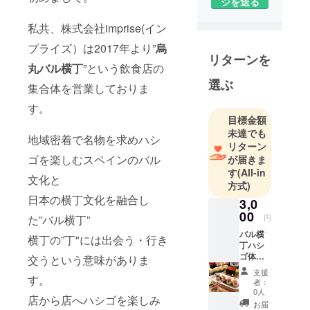
歴20年目。
ジを送る
過去は、
私共、株式会社imprise(イン
月島の有名
もんじゃ屋
プライズ）は2017年より”
烏
リターンを
から始ま
丸バル横丁
”という飲食店の
り、名物女
選ぶ
集合体を営業しておりま
将のお好み
す。
焼き屋 / マイ
目標金額
クロブルワ
未達でも
リー併設の
地域密着で名物を求めハシ
リターン
大規模レス
ゴを楽しむスペインのバル
が届きま
トラン / 沖縄
す
(All-in
文化と
リゾートホ
方式)
日本の横丁文化を融合し
テルのメイ
3,0
ンダイニン
00
円
た”バル横丁”
グ・ルーム
バル横
横丁の”丁"には出会う・行き
サービス・
丁ハシ
ゴ体
交うという意味がありま
ブッフェレ
験！ ま
支援
ストラン / ス
ずは横
す。
者：
丁を体
テーキレス
0人
店から店へハシゴを楽しみ
験して
お届
トラン / アメ