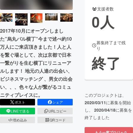
支援者数
まちづくり・地域活性化
0
人
CAMPFIRE for Social Good
CAMPFIRE Creation
2017年10月にオープンしまし
CAMPFIREふるさと納税
machi-ya
コミュニティ
た”烏丸バル横丁”今まで述べ約10
募集終了まで残
万人にご来店頂きました！人と人
り
を繋ぐ場として、次は京都で日本
終了
一繋がりを生む横丁にリニューア
ルします！ 地元の人達の出会い、
ビジネスマッチング 、男女の出会
い、、、色々な人が繋がるコミュ
ニティプレイスに。
このプロジェクトは、
2020/03/11
に募集を開始
ポスト
シェア
し、
2020/04/18
に募集を
LINEで送る
URLコピー
終了しました
埋め込み
QRコード
もう一度プロジェク