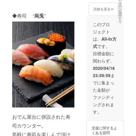
リ
屋台1基
タ
ー
を貸し
ン
詳細を見る
を
切って
選
◆寿司 “
烏兎
”
択
お楽し
す
る
みいた
このプロ
だけま
ジェクト
す。 最
大10名
は、
All-In方
様まで
式
です。
利用可
能で
目標金額に
す。
関わらず、
※11名様
以上は1
2020/04/18
名様に
23:59:59
ま
付き、
別途税
でに集まっ
込2500
た金額が
円を頂
戴しま
ファンディ
す。 ※
ングされま
有効期
限：
す。
2020年
おでん屋台に併設された寿
9月末日
迄 ※1回
司カウンター。
支援に関するよ
限り有
くある質問
気軽に寿司を楽しんで頂け
効