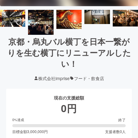
京都・烏丸バル横丁を日本一繋が
りを生む横丁にリニューアルした
い！
株式会社imprise
フード・飲食店
現在の支援総額
0
円
終了
0
%達成
目標金額
3,000,000
円
支援者数
0
人