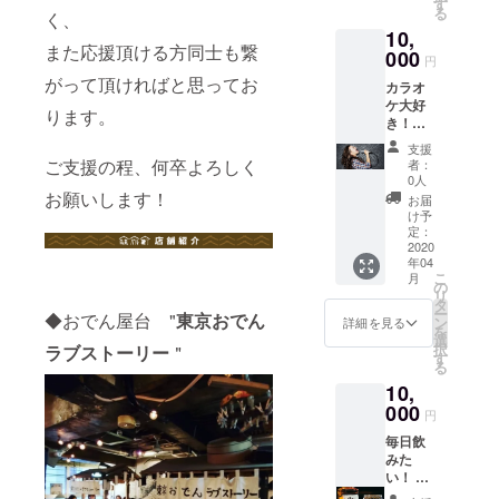
す
現在はバル
る
く、
3000
横丁等をプ
10,
円 本
また応援頂ける方同士も繋
チケッ
000
ロデュース
円
トご購
する会社
がって頂ければと思ってお
カラオ
入の方
ケ大好
株式会社
はおで
ります。
き！
ん盛り
imprise のプ
お酒を
合わせ
支援
ロデュース
飲んだ
1,000円
ご支援の程、何卒よろしく
者：
らカラ
相当を
事業部/店舗
0人
オケと
サービ
お願いします！
お届
事業部に
いうあ
ス。）
け予
2017年6月か
なた
＋5月の
定：
へ！ 鶴
2020
イベン
ら勤務。
年04
と烏
ト招待
2017年12月
こ
月
カラオ
（2020
の
リ
ケ
からは、恵
年5月中
タ
ー
◆おでん屋台 "
東京おでん
チャー
旬を予
ン
詳細を見る
比寿で金土
を
ジ1,000
定）
選
択
の2日間それ
ラブストーリー
＂
円を毎
す
る
回無料
ぞれ
10,
に！ ＋
23:00~5:00
5月のイ
000
円
のみ営業の
ベント
毎日飲
招待
会員制エン
みた
（2020
ターテイメ
い！ 仕
年5月中
事終わ
旬を予
ントラウン