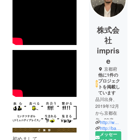
株式会
社
impris
e
京都府
他に1件の
プロジェク
トを掲載し
ています
品川出身、
2019年12月
から京都在
住 38歳・
http://www.imprise.co.jp
独身。
http://baryokocho.jp/
飲食店勤務
メッセー
初めまして。