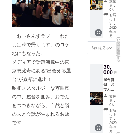
支援
りも、
定）
者：
ジ・カラオ
週末も
0人
ケ・バーの
毎日飲
お届
む！と
け予
プロデュー
いうあ
定：
ス・運営も
なた
2020
年04
へ！ ク
手掛けてい
「おっさんずラブ」「わた
こ
月
ラシッ
の
る。
リ
クハイ
タ
し定時で帰ります」のロケ
ー
ボール
ン
詳細を見る
を
380円が
選
地にもなった、
択
毎日最
す
る
初の1杯
メディアで話題沸騰中の東
30,
99円
京恵比寿にある”出会える屋
に！ ＋
000
円
5月のイ
台”が京都に進出！
屋台貸
ベント
切！お
招待
昭和ノスタルジーな雰囲気
でん食
（2020
べ放
年5月中
の中、屋台を囲み、おでん
支援
題！3時
旬を予
者：
間飲み
定）
をつつきながら、自然と隣
0人
放題! 東
お届
京おで
の人と会話が生まれるお店
け予
んラブ
定：
です。
ストー
2020
年04
リーの
こ
月
おでん
の