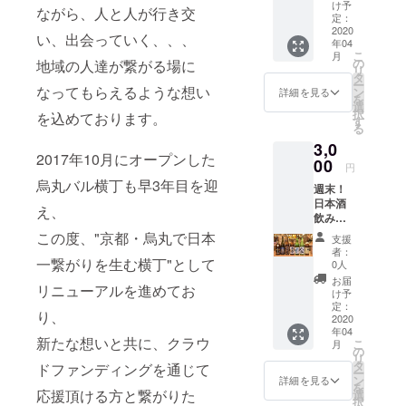
みたい
け予
ながら、人と人が行き交
リカンブ
という
定：
あなた
2020
ラッスリー /
い、出会っていく、、、
年04
へ！ ハ
テキサス
こ
月
シゴ3店
の
地域の人達が繋がる場に
リ
バーベ
舗をハ
タ
ー
シゴし
なってもらえるような想い
ン
詳細を見る
キューレス
を
て、各
選
トラン / グア
択
を込めております。
店舗の
す
る
オスス
ムでの重軽
3,0
メの食
飲食店・デ
2017年10月にオープンした
事＋お
00
円
イサービ
好きな1
烏丸バル横丁も早3年目を迎
週末！
杯（合
ス・ケータ
日本酒
計4,000
え、
リング会社
飲み放
円相
題！ 週
のマネージ
当） ＋
この度、"京都・烏丸で日本
支援
末は飲
5月のイ
者：
メント / 恵比
み倒し
一繋がりを生む横丁"として
ベント
0人
寿の大規模
たい！
ご招待
お届
リニューアルを進めてお
という
（2020
ダイニング
け予
あなた
年5月中
定：
バー / 六本
り、
へ！ 土
2020
旬を予
年04
木・赤坂の
日祝限
定）
新たな想いと共に、クラウ
こ
月
定！日
の
バーのマ
リ
本酒飲
タ
ドファンディングを通じて
ネージメン
ー
み放
ン
詳細を見る
を
題！
トを経て、
応援頂ける方と繋がりた
選
択
（通常