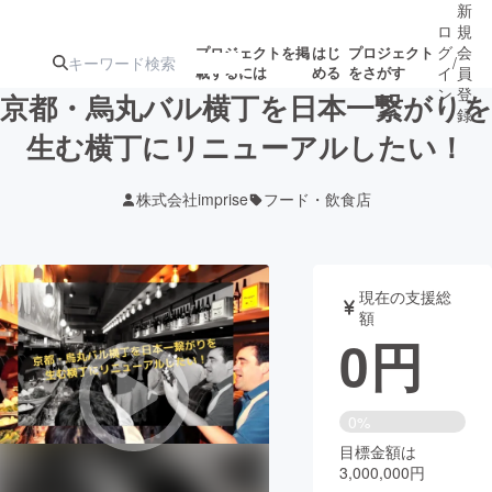
新
ロ
規
グ
会
プロジェクトを掲
はじ
プロジェクト
/
載するには
める
をさがす
イ
員
ン
登
京都・烏丸バル横丁を日本一繋がりを
録
生む横丁にリニューアルしたい！
人気のプロ
注目のリ
注目の新着プロ
募集終了が近いプ
もうすぐ公開
株式会社imprise
フード・飲食店
ジェクト
ターン
ジェクト
ロジェクト
されます
アート・写真
音楽
現在の支援総
額
0
円
テクノロジー・ガジェット
ゲーム・サ
映像・映画
書籍・雑誌
0%
目標金額は
3,000,000円
ビジネス・起業
チャレンジ