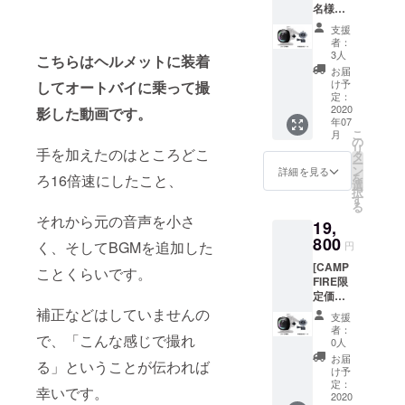
名様
をお届け出
限定価
39％オ
格
来るような
支援
フ] ■ど
16,600
者：
商品を日本
こでも
円（送
3人
こちらはヘルメットに装着
アク
料込
に排出して
お届
ション
み） ・
け予
してオートバイに乗って撮
いきたいと
カメラ
カ
定：
思います。
本体１
2020
影した動画です。
ラー
年07
台 ■専
ブラッ
こ
月
用防水
ク
の
リ
手を加えたのはところどこ
ケース
タ
ー
１個 ・
ン
詳細を見る
を
ろ16倍速にしたこと、
【先着
選
択
50名様
す
る
限
それから元の音声を小さ
19,
定！】
・一般
800
く、そしてBGMを追加した
円
販売予
[CAMP
定価
ことくらいです。
FIRE限
格
定価格
27,780
28％オ
補正などはしていませんの
円 →
支援
フ] ■ど
早割り
者：
で、「こんな感じで撮れ
こでも
価格
0人
アク
16,800
お届
る」ということが伝われば
ション
円（送
け予
カメラ
料込
定：
幸いです。
本体１
2020
み） ・