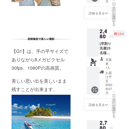
こ
月
格 24％
の
リ
オフ】
タ
ー
・一般
ン
詳細を見る
を
販売予
選
択
定価
す
る
格
2,4
3,680円
残り24
80
円
→CAM
[早割り
PFIRE
先着25
限定価
【G1】は、手の平サイズで
名様
格
33％オ
2,780円
ありながら8メガピクセル
支援
フ] ■専
（送料
者：
用マウ
30fps、1080Pの高画質。
込み）
1人
ントB１
お届
個 ・
け予
美しい思い出を美しいまま
【先着
定：
25名様
2020
残すことが出来ます。
年07
限
こ
月
定！】
の
リ
・一般
タ
ー
販売予
ン
詳細を見る
を
定価
選
択
格
す
る
3,680円
2,7
→早
割り価
80
円