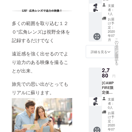
33％オ
込み）
支援
フ] ■専
者：
用マウ
1人
ントA１
お届
個 ・
多くの範囲を取り込む１２
け予
【先着
定：
０°広角レンズは視野全体を
25名様
2020
年07
限
記録するだけでなく
こ
月
定！】
の
リ
・一般
タ
ー
販売予
ン
詳細を見る
遠近感を強く出せるのでよ
を
定価
選
択
格
す
り迫力のある映像を撮るこ
る
3,680円
2,7
→早
とが出来、
割り価
80
円
格
[CAMP
旅先での思い出がとっても
2,480円
FIRE限
（送料
リアルに蘇ります。
定価格
込み）
24％オ
支援
フ] ■専
者：
用マウ
0人
ントA１
お届
個 ・
け予
【CAM
定：
PFIRE
2020
年07
限定価