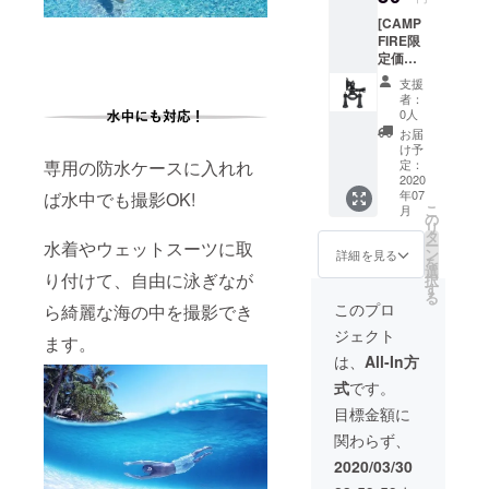
格
[CAMP
2,480円
FIRE限
（送料
定価格
込み）
24％オ
支援
フ] ■専
者：
用マウ
0人
ントB１
お届
個 ・
け予
【CAM
専用の防水ケースに入れれ
定：
PFIRE
2020
年07
ば水中でも撮影OK!
限定価
こ
月
格 24％
の
リ
オフ】
タ
ー
水着やウェットスーツに取
・一般
ン
詳細を見る
を
販売予
選
り付けて、自由に泳ぎなが
択
定価
す
る
格
このプロ
ら綺麗な海の中を撮影でき
3,680円
ジェクト
ます。
→CAM
は、
All-In方
PFIRE
式
です。
限定価
格
目標金額に
2,780円
関わらず、
（送料
込み）
2020/03/30