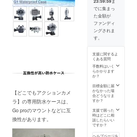
23:59:59
ま
でに集まっ
た金額が
ファンディ
ングされま
す。
支援に関するよ
くある質問
手数料はいく
らかかります
か？
目標金額に届
かなかった場
【どこでもアクションカメ
合どうなりま
すか？
ラ】の専用防水ケースは、
Go proのマウントなどに互
支援で困った
時はどこに相
換性があります。
談したらいい
ですか？
ヘルプページを