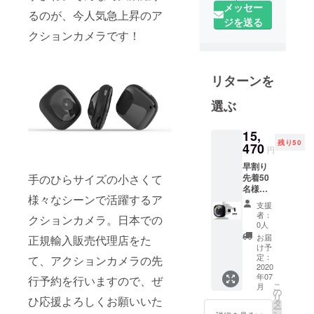
で外国語を
メッセー
るのが、今人気急上昇のア
専攻。韓国
ジを送る
クションカメラです！
へのホーム
ステイ体
験、米国へ
リターンを
の留学経験
の中、日本
選ぶ
には無い革
新的な文化
15,
や商品に触
残り50
470
円
れ、日本に
早割り
革新的な商
手のひらサイズの小さくて
先着50
品を！ま
名様
様々なシーンで活躍するア
35％オ
た、日本の
支援
フ ■ど
者：
クションカメラ。日本での
発信の製品
こでも
0人
アク
を世界へを
お届
正規輸入販売代理店をた
ション
け予
テーマに輸
カメラ
定：
て、アクションカメラの先
入、輸出の
本体１
2020
年07
台 [早割
行予約を行いますので、ぜ
販売会社を
こ
月
り先着
の
立ち上げ、
リ
ひ応援よろしくお願いいた
50名様
タ
ー
日々革新的
35％オ