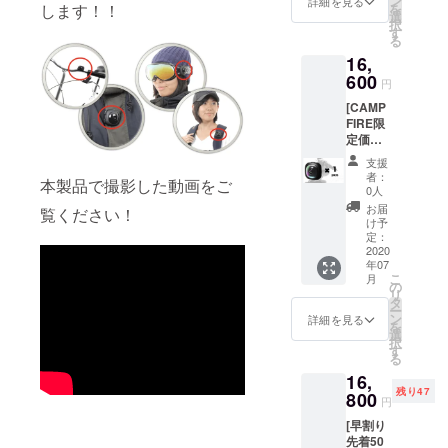
ン
詳細を見る
します！！
を
フ] ■ど
選
なアイデア
択
こでも
す
る
を多くの方
アク
16,
ション
にお届けす
カメラ
600
円
るべく活動
本体１
している。
[CAMP
台 ・
FIRE限
【先着
2014年に
定価格
50名様
MISSION
30％オ
限
支援
フ] ■ど
LINK合同会
定！】
者：
本製品で撮影した動画をご
こでも
・一般
0人
社を設立し
アク
販売予
お届
覧ください！
て当時、日
ション
定価
け予
カメラ
格
定：
本では革新
本体１
2020
23,800
的な５本指
年07
台 ・
円 →
こ
月
のシューズ
【CAM
早割り
の
リ
PFIRE
価格
タ
を輸入販売
ー
限定価
15,470
ン
詳細を見る
を
し、多くの
格】 ・
円（送
選
択
一般販
お客様にご
料込
す
る
売予定
み） ・
愛用頂いて
16,
価格
カ
います。一
残り47
23,800
800
ラー
円
円
ブラッ
人でも多く
[早割り
→CAM
ク
の方に笑顔
先着50
PFIRE