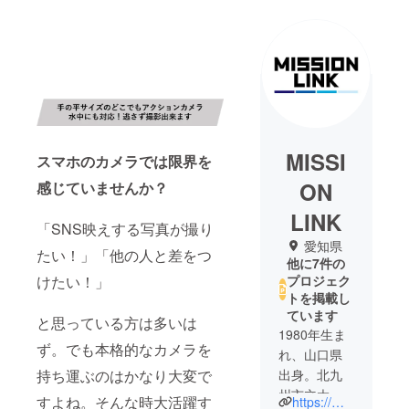
MISSI
スマホのカメラでは限界を
ON
感じていませんか？
LINK
「SNS映えする写真が撮り
愛知県
たい！」「他の人と差をつ
他に7件の
けたい！」
プロジェク
トを掲載し
ています
と思っている方は多いは
1980年生ま
ず。でも本格的なカメラを
れ、山口県
持ち運ぶのはかなり大変で
出身。北九
州市立大学
すよね。そんな時大活躍す
https://missionlink-group.com/