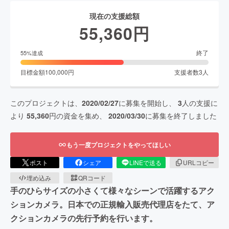
現在の支援総額
55,360
円
終了
55
%達成
目標金額
100,000
円
支援者数
3
人
このプロジェクトは、
2020/02/27
に募集を開始し、
3
人の支援に
より
55,360
円の資金を集め、
2020/03/30
に募集を終了しました
もう一度プロジェクトをやってほしい
ポスト
シェア
LINEで送る
URLコピー
埋め込み
QRコード
手のひらサイズの小さくて様々なシーンで活躍するアク
ションカメラ。日本での正規輸入販売代理店をたて、ア
クションカメラの先行予約を行います。