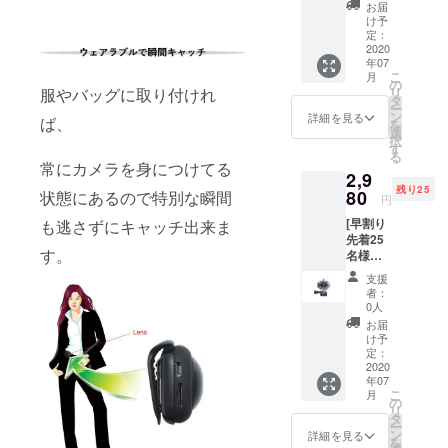
クショ
割り先
お届
ンカメ
着25名
け予
ラ フル
様44％
定：
セット
2020
オフ] ・
年07
■どこで
一般販
こ
月
もアク
売予定
の
服やバッグに取り付けれ
リ
ション
価格
タ
ー
カメラ
39,120
ン
詳細を見る
ば、
を
本体１
円 →
選
択
台 ■専
早割り
す
る
用防水
価格
常にカメラを身につけてる
2,9
ケース
21,800
残り25
１個 ■
80
状態にあるので特別な瞬間
円（送
円
専用マ
料込
[早割り
も逃さずにキャッチ出来ま
ウントA
み）
先着25
１個 ■
す。
名様
専用マ
25％オ
ウントB
支援
フ] ■専
１個
者：
用防水
[CAMP
0人
ケース
FIRE限
お届
１個 ・
定価格
け予
【先着
39％オ
定：
25名様
2020
フ] ・一
年07
限
般販売
こ
月
定！】
予定価
の
リ
・一般
格
タ
ー
販売予
39,120
ン
詳細を見る
を
定価