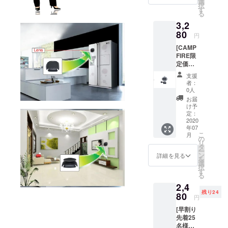
円
選
択
格
→CAM
す
る
3,980円
PFIRE
3,2
→早
限定価
割り価
80
格
円
格
23,800
[CAMP
2,980円
円（送
FIRE限
（送料
料込
定価格
込み）
み）
17％オ
支援
フ] ■専
者：
用防水
0人
ケース
お届
１個 ・
け予
【CAM
定：
PFIRE
2020
年07
限定価
こ
月
格 】 ・
の
リ
一般販
タ
ー
売予定
ン
詳細を見る
を
価格
選
択
3,980円
す
る
2,4
→CAM
残り24
PFIRE
80
円
限定価
[早割り
格
先着25
3,280円
名様
（送料