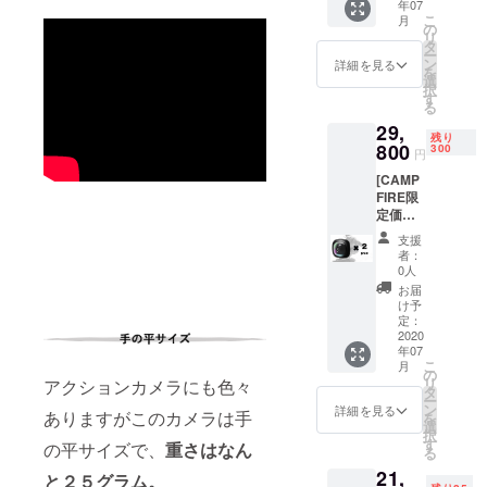
年07
台 ■専
カ
こ
月
用防水
ラー
の
リ
ケース
ブラッ
タ
ー
１個 ・
ク
ン
詳細を見る
を
【CAM
選
択
PFIRE
す
る
限定価
29,
格】 ・
残り
一般販
800
300
円
売予定
[CAMP
価格
FIRE限
27,780
定価格
円
37％オ
→CAM
支援
フ] ■ど
PFIRE
者：
こでも
限定価
0人
アク
格
お届
ション
19,800
け予
カメラ
円（送
定：
本体２
2020
料込
年07
台 ・
み） ・
こ
月
【先着
カ
の
リ
アクションカメラにも色々
300名様
ラー
タ
ー
限
ブラッ
ン
詳細を見る
ありますがこのカメラは手
を
定！】
ク
選
択
・一般
す
の平サイズで、
重さはなん
る
販売予
21,
定価
と２５グラム。