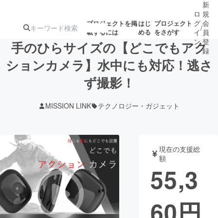
新
ロ
規
グ
会
プロジェクトを掲
はじ
プロジェクト
/
載するには
める
をさがす
イ
員
ン
登
手のひらサイズの【どこでもアク
録
ションカメラ】水中にも対応！逃さ
ず撮影！
人気のプロ
注目のリ
注目の新着プロ
募集終了が近いプ
もうすぐ公開
ジェクト
ターン
ジェクト
ロジェクト
されます
MISSION LINK
テクノロジー・ガジェット
アート・写真
音楽
現在の支援総
テクノロジー・ガジェット
ゲーム・サ
額
55,3
映像・映画
書籍・雑誌
60
円
ビジネス・起業
チャレンジ