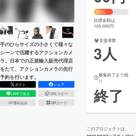
まちづくり・地域活性化
55%
目標金額は
100,000円
CAMPFIRE for Social Good
CAMPFIRE Creation
CAMPFIREふるさと納税
machi-ya
コミュニティ
支援者数
手のひらサイズの小さくて様々な
3
人
シーンで活躍するアクションカメ
ラ。日本での正規輸入販売代理店
をたて、アクションカメラの先行
募集終了まで残
予約を行います。
り
ポスト
シェア
終了
LINEで送る
URLコピー
埋め込み
QRコード
このプロジェクトは、