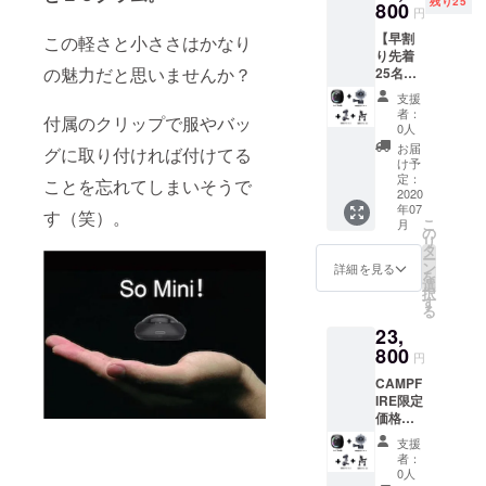
残り25
格
800
円
47,600
【早割
この軽さと小ささはかなり
円
り先着
→CAM
の魅力だと思いませんか？
25名様
PFIRE
44％オ
限定価
支援
フ】■ど
格
者：
付属のクリップで服やバッ
こでも
29,800
0人
アク
円（送
お届
グに取り付ければ付けてる
ション
料込
け予
カメラ
み） ・
定：
ことを忘れてしまいそうで
フル
2020
カ
年07
セット
ラー
す（笑）。
こ
月
■どこで
ブラッ
の
リ
もアク
ク
タ
ー
ション
ン
詳細を見る
を
カメラ
選
択
本体１
す
る
台 ■専
23,
用防水
ケース
800
円
１個 ■
CAMPF
専用マ
IRE限定
ウントA
価格
１個 ■
39％オ
専用マ
支援
フ■どこ
ウントB
者：
でもア
１個 [早
0人