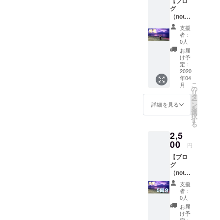
【ブロ
グ
（note)
の記事1
支援
回分の
者：
スポン
0人
サーに
お届
なって
け予
いただ
定：
きま
2020
年04
す。】
こ
月
私が毎
の
リ
日投稿
タ
ー
してい
ン
詳細を見る
を
る
選
択
note（h
す
る
ttps://n
2,5
ote.co
m/yum
00
円
ayuma
【ブロ
9713)の
グ
スポン
（note)
サーに
の記事5
なって
支援
回分の
いただ
者：
スポン
きま
0人
サーに
す。
お届
なって
【〇月
け予
いただ
定：