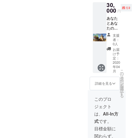
い可能
30,
す！
うござ
性がご
残り2
000
いま
ざいま
円
す。】
す。 ※※
あなた
このよ
支援
とあな
うな感
時、必
たの大
じで記
ず備考
切な人
事の1番
欄にご
支援
の前で
最初に
希望の
者：
お話
お名前
0人
お名前
（講演
を記載
をご記
お届
のよう
させて
け予
入くだ
なも
定：
いただ
さい。
の）を
2020
きま
年04
しま
す。 ※
こ
月
す！ 学
の
入金日
リ
生や新
タ
の当日
ー
入社
ン
や翌日
詳細を見る
を
員、そ
選
の記事
択
の他セ
す
ではな
る
ミナー
い可能
このプロ
などで
性がご
ジェクト
私が
ざいま
【介護
す。 ※
は、
All-In方
につい
支援
式
です。
て】
時、必
【学生
ず備考
目標金額に
時代に
欄にご
関わらず、
行った
希望の