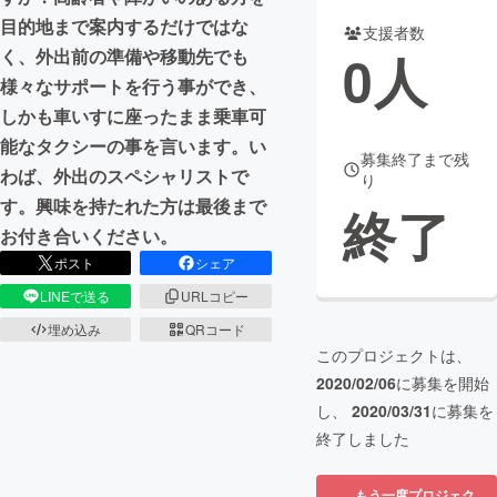
目的地まで案内するだけではな
支援者数
まちづくり・地域活性化
0
人
く、外出前の準備や移動先でも
様々なサポートを行う事ができ、
CAMPFIRE for Social Good
CAMPFIRE Creation
しかも車いすに座ったまま乗車可
CAMPFIREふるさと納税
machi-ya
コミュニティ
能なタクシーの事を言います。い
募集終了まで残
わば、外出のスペシャリストで
り
す。興味を持たれた方は最後まで
終了
お付き合いください。
ポスト
シェア
LINEで送る
URLコピー
埋め込み
QRコード
このプロジェクトは、
2020/02/06
に募集を開始
し、
2020/03/31
に募集を
終了しました
もう一度プロジェク