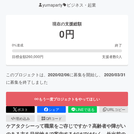
yumaparty
ビジネス・起業
現在の支援総額
0
円
終了
0
%達成
目標金額
260,000
円
支援者数
0
人
このプロジェクトは、
2020/02/06
に募集を開始し、
2020/03/31
に募集を終了しました
もう一度プロジェクトをやってほしい
ポスト
シェア
LINEで送る
URLコピー
埋め込み
QRコード
ケアタクシーって職業をご存じですか？高齢者や障がい
のある方を目的地まで案内するだけではなく、外出前の