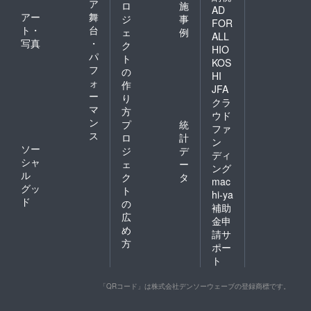
ア
ロ
施
AD
アー
舞
ジ
事
FOR
ト・
台
ェ
例
ALL
写真
・
ク
HIO
パ
ト
KOS
フ
の
HI
ォ
作
JFA
ー
り
クラ
マ
方
ウド
ン
プ
統
ファ
ス
ロ
計
ン
ソー
ジ
デ
ディ
シャ
ェ
ー
ング
ル
ク
タ
mac
グッ
ト
hi-ya
ド
の
補助
広
金申
め
請サ
方
ポー
ト
「QRコード」は株式会社デンソーウェーブの登録商標です。