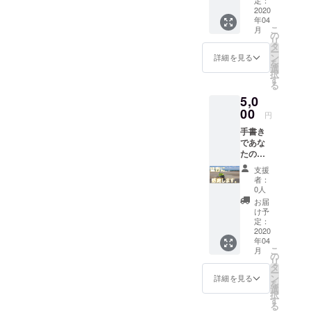
〇日、
きま
2020
本日ご
年04
す。】
支援し
こ
月
私が毎
ていた
の
リ
日投稿
だいた
タ
ー
してい
△△様
ン
詳細を見る
を
る
◇◇
選
択
note（h
様、あ
す
る
ttps://n
りがと
5,0
ote.co
うござ
m/yum
00
いま
円
ayuma
す。】
手書き
9713)
このよ
であな
のスポ
うな感
たのお
ンサー
じで記
名前と
になっ
事の1番
支援
ありが
ていた
最初に
者：
とうを
だきま
お名前
0人
書い
す。
を記載
お届
て、
【〇月
させて
け予
note（h
〇日、
定：
いただ
ttps://n
2020
本日ご
きま
年04
ote.co
支援し
す。 ※
こ
月
m/yum
ていた
の
入金日
リ
ayuma
だいた
タ
の当日
ー
9713)
△△様
ン
や翌日
詳細を見る
を
に画像
◇◇
選
の記事
択
を掲載
様、あ
す
ではな
る
しま
りがと