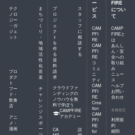
ー
FIRE
テク
ま
プ
ス
ビ
につい
ノロ
ち
ロ
タ
ス
て
ジー
づ
ジ
ッ
・ガ
く
ェ
フ
CAM
CAMP
ジェ
り
ク
に
PFI
FIREと
ット
・
ト
相
RE
は
地
を
談
CAM
あんし
域
作
す
PFI
ん・安
活
る
る
RE
全への
性
資
コ
取り組
化
料
ミュ
み
プロ
音
請
ニ
ニュー
ダク
楽
求
ティ
ス
ト
CAM
ヘルプ
クラウドファ
フー
チ
PFI
お問い
ンディングの
ド・
ャ
RE
合わせ
ノウハウを無
飲食
レ
Crea
料で学ぼう
店
ン
tion
各種規定
CAMPFIRE
ジ
CAM
アカデミー
アニ
ス
利用規
PFI
メ・
ポ
約
RE
漫画
ー
CA
説
細則
for
ツ
MP
明