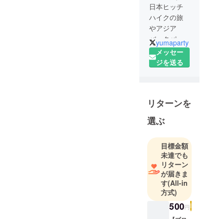
日本ヒッチ
ハイクの旅
やアジア
バックパッ
yumaparty
ク一人旅を
メッセー
経験し今は
ジを送る
立派に社会
人をしてま
す！
リターンを
選ぶ
目標金額
未達でも
リターン
が届きま
す
(All-in
方式)
500
円