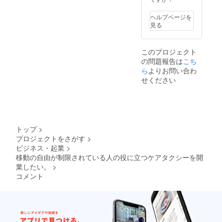
や宿泊
費等が
ヘルプページを
発生す
見る
る場合
は別途
頂戴い
このプロジェクト
たしま
の問題報告は
こち
す。
ら
よりお問い合わ
せください
トップ
>
プロジェクトをさがす
>
ビジネス・起業
>
移動の自由が制限されている人の役に立つケアタクシーを開
業したい。
>
コメント