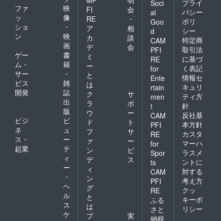
プライ
Soci
ファ
映
FI
会
バシー
al
ッ
像
RE
・
ポリ
Goo
ショ
・
ア
相
シー
d
ン
映
カ
談
特定商
CAM
画
デ
会
取引法
PFI
ゲー
書
ミ
に基づ
RE
ム・
籍
ー
く表記
for
サー
・
と
情報セ
Ente
ビス
雑
は
キュリ
rtain
開発
誌
ク
サ
ティ方
men
出
ラ
ポ
針
t
版
ウ
ー
反社基
CAM
ビジ
ビ
ド
ト
本方針
PFI
ネ
ュ
フ
サ
カスタ
RE
ス・
ー
ァ
ー
マーハ
for
起業
テ
ン
ビ
ラスメ
Spor
ィ
デ
ス
ントに
ts
ー
ィ
対する
CAM
・
ン
考え方
PFI
ヘ
グ
クッ
RE
ル
と
キーポ
ふる
ス
は
リシー
さと
ケ
プ
実
納税