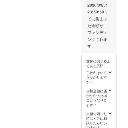
挑戦】
お名前
2020/03/31
などで
をご記
23:59:59
ま
きる範
入くだ
囲では
さい。
でに集まっ
ありま
た金額が
すが、
お話さ
ファンディ
せてい
ングされま
ただき
ます。
す。
（30分
～１時
間程
支援に関するよ
度） ※
くある質問
購入前
に事前
手数料はいく
の打ち
らかかります
合わ
か？
せ、ど
のよう
目標金額に届
な人に
かなかった場
向けて
合どうなりま
なの
すか？
か？な
ど教え
支援で困った
てくだ
時はどこに相
さい。
談したらいい
※交通費
ですか？