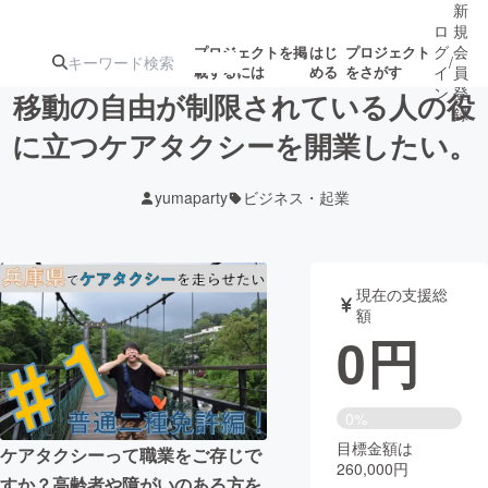
新
ロ
規
グ
会
プロジェクトを掲
はじ
プロジェクト
/
載するには
める
をさがす
イ
員
ン
登
移動の自由が制限されている人の役
録
に立つケアタクシーを開業したい。
人気のプロ
注目のリ
注目の新着プロ
募集終了が近いプ
もうすぐ公開
yumaparty
ビジネス・起業
ジェクト
ターン
ジェクト
ロジェクト
されます
アート・写真
音楽
現在の支援総
額
0
円
テクノロジー・ガジェット
ゲーム・サ
映像・映画
書籍・雑誌
0%
目標金額は
ケアタクシーって職業をご存じで
260,000円
ビジネス・起業
チャレンジ
すか？高齢者や障がいのある方を