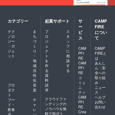
カテゴリー
起案サポート
サ
CAMP
ー
FIRE
テク
ま
プ
ス
ビ
につい
ノロ
ち
ロ
タ
ス
て
ジー
づ
ジ
ッ
・ガ
く
ェ
フ
CAM
CAMP
ジェ
り
ク
に
PFI
FIREと
ット
・
ト
相
RE
は
地
を
談
CAM
あんし
域
作
す
PFI
ん・安
活
る
る
RE
全への
性
資
コ
取り組
化
料
ミュ
み
プロ
音
請
ニ
ニュー
ダク
楽
求
ティ
ス
ト
CAM
ヘルプ
クラウドファ
フー
チ
PFI
お問い
ンディングの
ド・
ャ
RE
合わせ
ノウハウを無
飲食
レ
Crea
料で学ぼう
店
ン