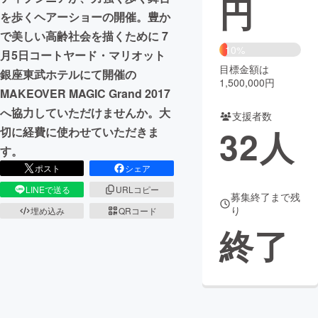
円
を歩くヘアーショーの開催。豊か
まちづくり・地域活性化
で美しい高齢社会を描くために 7
10%
月5日コートヤード・マリオット
目標金額は
CAMPFIRE for Social Good
CAMPFIRE Creation
銀座東武ホテルにて開催の
1,500,000円
CAMPFIREふるさと納税
machi-ya
コミュニティ
MAKEOVER MAGIC Grand 2017
へ協力していただけませんか。大
支援者数
32
人
切に経費に使わせていただきま
す。
ポスト
シェア
LINEで送る
URLコピー
募集終了まで残
り
埋め込み
QRコード
終了