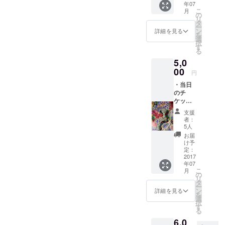
年07
者より
こ
月
届きま
の
リ
す
タ
ー
ン
詳細を見る
を
選
択
す
る
5,0
00
円
・当日
のチ
ケット
は含ま
支援
れませ
者：
ん ・松
5人
尾俊二
お届
さんの
け予
アート
定：
が描か
2017
年07
れたハ
こ
月
ンドタ
の
リ
オルを
タ
ー
プレゼ
ン
詳細を見る
を
ント ・
選
択
サン
す
る
キュー
6,0
メール