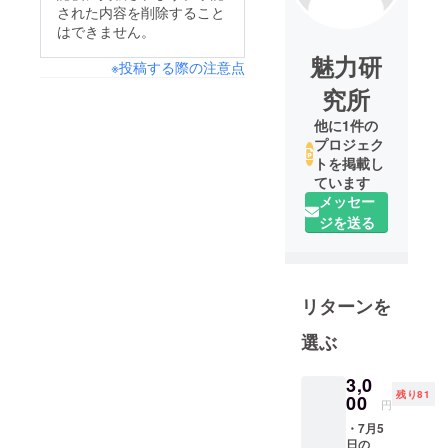
された内容を削除すること
はできません。
魅力研
※投稿する際の注意点
究所
他に1件の
プロジェク
トを掲載し
ています
メッセー
ジを送る
リターンを
選ぶ
3,0
残り81
00
円
・7月5
日の