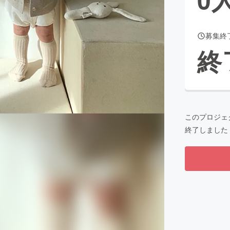
募集終
CAMPFIRE for Social Good
CAMPFIRE Creation
終
CAMPFIREふるさと納税
machi-ya
コミュニティ
このプロジェ
終了しました