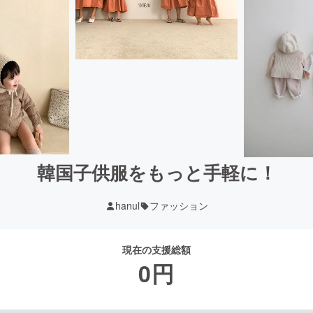
韓国子供服をもっと手軽に！
hanul
ファッション
現在の支援総額
0
円