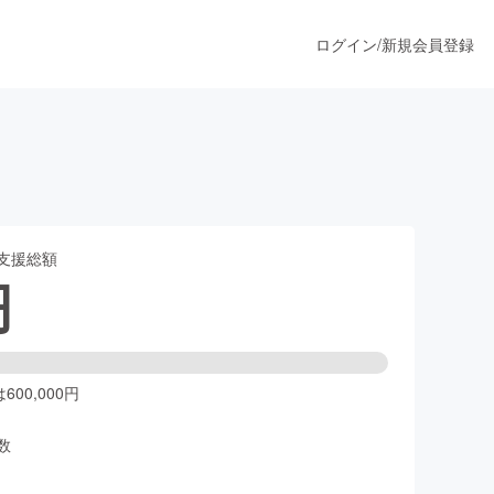
ログイン
/
新規会員登録
うすぐ公開されます
支援総額
プロダクト
円
ファッション
スポーツ
00,000円
数
ア
ソーシャルグッド
人