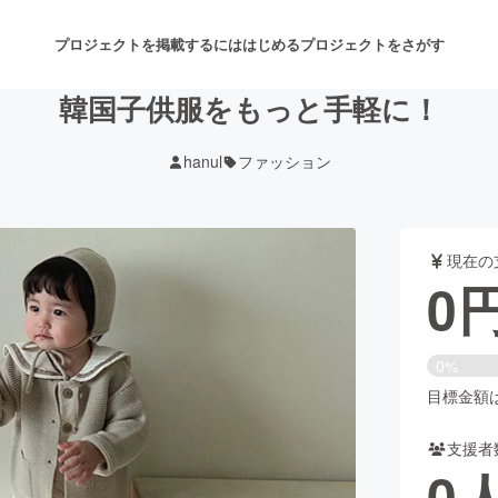
プロジェクトを掲載するには
はじめる
プロジェクトをさがす
韓国子供服をもっと手軽に！
hanul
ファッション
注目のリターン
注目の新着プロジェクト
募集終了が近いプロジェクト
も
現在の
音楽
舞台・パフォーマンス
0
ゲーム・サービス開発
フード・飲食店
0%
書籍・雑誌出版
アニメ・漫画
目標金額は6
支援者
チャレンジ
ビューティー・ヘルスケ
0