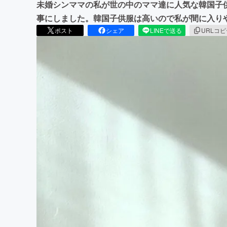
未婚シンママの私が世の中のママ達に人気な韓国子
事にしました。韓国子供服は高いので私が間に入り
ポスト
シェア
LINEで送る
URLコ