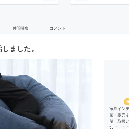
仲間募集
コメント
始しました。
家具イン
画・販売す
舗、取扱い
社は、あ