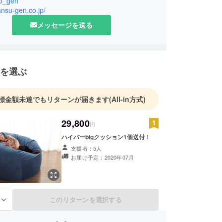
o_gen
しの未来をデザインします。
tansu-gen.co.jp/
メッセージを送る
を選ぶ
標金額未達でもリターンが届きます
(All-in方式)
29,800
円
ハイパーbigクッション1個送付！
支援者：5人
お届け予定：2020年07月
このリターンを選択する
る