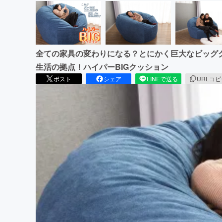
全ての家具の変わりになる？とにかく巨大なビッグ
生活の拠点！ハイパーBIGクッション
ポスト
シェア
LINEで送る
URLコ