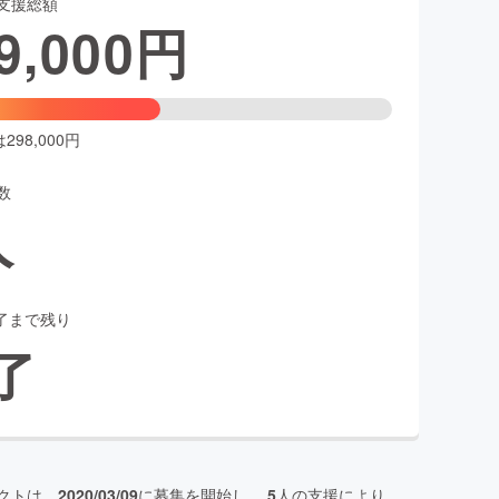
支援総額
9,000
円
98,000円
数
人
了まで残り
了
クトは、
2020/03/09
に募集を開始し、
5
人の支援により