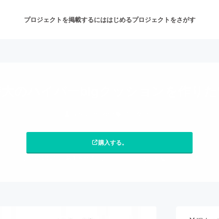
プロジェクトを掲載するには
はじめる
プロジェクトをさがす
注目のリターン
注目の新着プロジェクト
募集終了が近いプロジェクト
も
特大のハイパーbigクッションを作りた
tansu_no_gen
プロダクト
音楽
舞台・パフォーマンス
購入する。
ゲーム・サービス開発
フード・飲食店
ジェクトは2020/05/16に募集を終了しました。こちらから関連ページを閲覧いた
書籍・雑誌出版
アニメ・漫画
チャレンジ
ビューティー・ヘルスケ