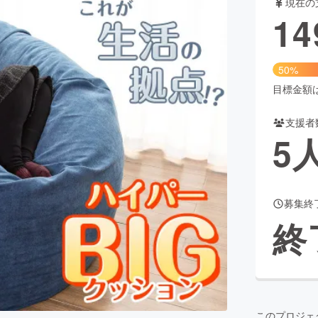
現在の
14
CAMPFIRE for Social Good
CAMPFIRE Creation
50%
CAMPFIREふるさと納税
machi-ya
コミュニティ
目標金額は2
支援者
5
募集終
終
このプロジェ