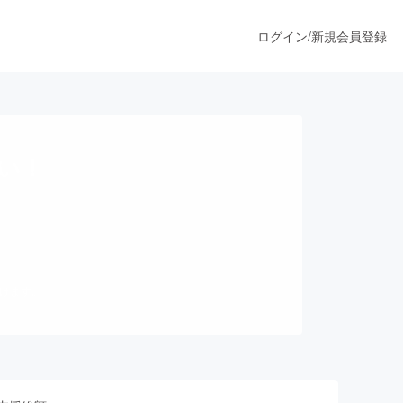
ログイン
/
新規会員登録
うすぐ公開されます
い！
プロダクト
ファッション
だけます。
スポーツ
ア
ソーシャルグッド