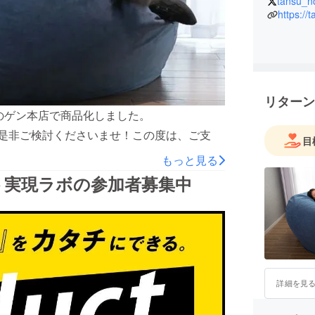
tansu_n
して暮ら
https://
リターン
スのゲン本店で商品化しました。
/4330005701是非ご検討くださいませ！この度は、ご支
目
もっと見る
ト実現ラボの参加者募集中
詳細を見