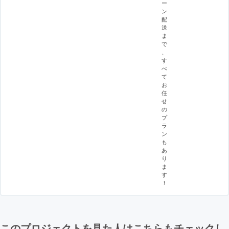
ー
ン
配
送
ま
で
、
す
べ
て
お
任
せ
の
プ
ラ
ン
も
あ
り
ま
す
！
このプロジェクトを見た人はこちらもチェックし