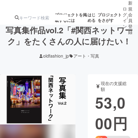
新
ロ
規
グ
会
プロジェクトを掲
はじ
プロジェクト
/
載するには
める
をさがす
イ
員
ン
登
写真集作品vol.2「#関西ネットワー
録
ク」をたくさんの人に届けたい！
人気のプロ
注目のリ
注目の新着プロ
募集終了が近いプ
もうすぐ公開
oldfashion_jp
アート・写真
ジェクト
ターン
ジェクト
ロジェクト
されます
アート・写真
音楽
現在の支援総
額
53,0
テクノロジー・ガジェット
ゲーム・サ
00
円
映像・映画
書籍・雑誌
ビジネス・起業
チャレンジ