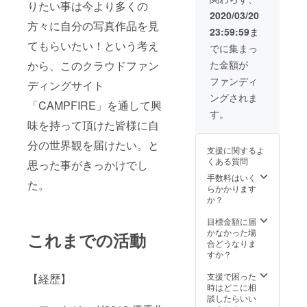
りたい事は今より多くの
2020/03/20
方々に自分の写真作品を見
23:59:59
ま
てもらいたい！という考え
でに集まっ
から、このクラウドファン
た金額が
ファンディ
ディングサイト
ングされま
「CAMPFIRE」を通して興
す。
味を持って頂けた皆様に自
分の世界観を届けたい。と
支援に関するよ
くある質問
思った事がきっかけでし
手数料はいく
た。
らかかります
か？
目標金額に届
かなかった場
これまでの活動
合どうなりま
すか？
支援で困った
【経歴】
時はどこに相
談したらいい