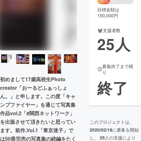
35%
目標金額は
まちづくり・地域活性化
150,000円
支援者数
CAMPFIRE for Social Good
CAMPFIRE Creation
25
人
CAMPFIREふるさと納税
machi-ya
コミュニティ
募集終了まで残
り
初めまして17歳高校生Photo
終了
creator「おーるどふぁっしょ
ん。」と申します。この度「キャ
ンプファイヤー」を通じて写真集
作品vol.2「#関西ネットワーク」
を出版させて頂きたいと思ってい
このプロジェクトは、
2020/02/18
に募集を開始
ます。前作,Vol.1「東京迷子」で
し、
25
人の支援により
は50冊完売の写真集の続編をたく