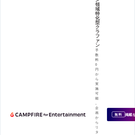
領
域
特
化
型
ク
ラ
フ
ァ
ン
手
数
料
0
円
か
ら
実
施
可
能
。
企
画
掲載
無料
か
ら
リ
タ