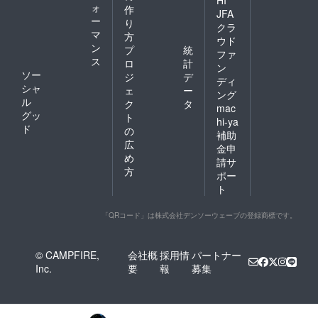
HI
ォ
作
JFA
ー
り
クラ
マ
方
ウド
ン
プ
統
ファ
ス
ロ
計
ン
ソー
ジ
デ
ディ
シャ
ェ
ー
ング
ル
ク
タ
mac
グッ
ト
hi-ya
ド
の
補助
広
金申
め
請サ
方
ポー
ト
「QRコード」は株式会社デンソーウェーブの登録商標です。
© CAMPFIRE,
会社概
採用情
パートナー
Inc.
要
報
募集