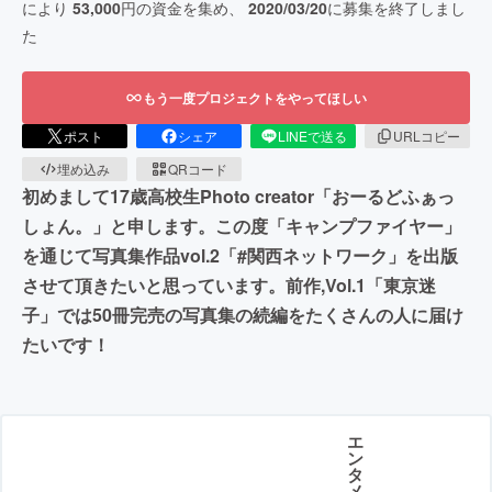
により
53,000
円の資金を集め、
2020/03/20
に募集を終了しまし
た
もう一度プロジェクトをやってほしい
ポスト
シェア
LINEで送る
URLコピー
埋め込み
QRコード
初めまして17歳高校生Photo creator「おーるどふぁっ
しょん。」と申します。この度「キャンプファイヤー」
を通じて写真集作品vol.2「#関西ネットワーク」を出版
させて頂きたいと思っています。前作,Vol.1「東京迷
子」では50冊完売の写真集の続編をたくさんの人に届け
たいです！
エ
ン
タ
メ