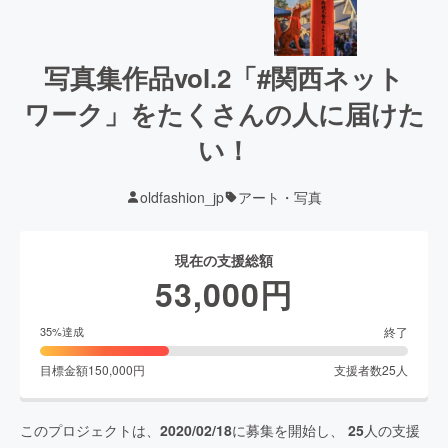
写真集作品vol.2「#関西ネット
ワーク」をたくさんの人に届けた
い！
oldfashion_jp
アート・写真
現在の支援総額
53,000
円
終了
35
%達成
目標金額
150,000
円
支援者数
25
人
このプロジェクトは、
2020/02/18
に募集を開始し、
25
人の支援