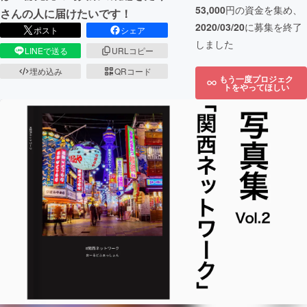
53,000
円の資金を集め、
さんの人に届けたいです！
2020/03/20
に募集を終了
ポスト
シェア
しました
LINEで送る
URLコピー
埋め込み
QRコード
もう一度プロジェク
トをやってほしい