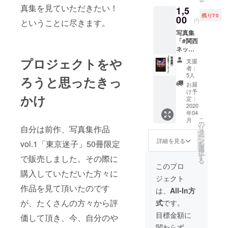
社:SHI
真集を見ていただきたい！
1,5
MAUM
残り70
APRINT
00
円
ということに尽きます。
写真集
「#関西
ネット
ワー
プロジェクトをや
支援
ク」 サ
者：
イズ:A5
5人
ろうと思ったきっ
46ペー
お届
ジ収録
け予
かけ
出版
定：
社:SHI
2020
年04
MAUM
こ
月
APRINT
の
自分は前作、写真集作品
リ
タ
ー
ン
詳細を見る
vol.1「東京迷子」50冊限定
を
選
択
す
で販売しました。その際に
る
このプロ
購入していただいた方々に
ジェクト
作品を見て頂いたのです
は、
All-In方
が、たくさんの方々から評
式
です。
目標金額に
価して頂き、今、自分のや
関わらず、