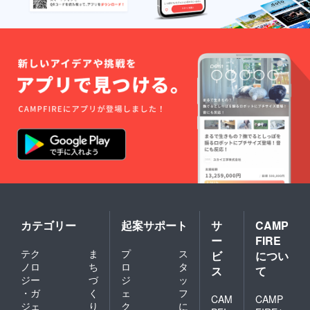
カテゴリー
起案サポート
サ
CAMP
ー
FIRE
テク
ま
プ
ス
ビ
につい
ノロ
ち
ロ
タ
ス
て
ジー
づ
ジ
ッ
・ガ
く
ェ
フ
CAM
CAMP
ジェ
り
ク
に