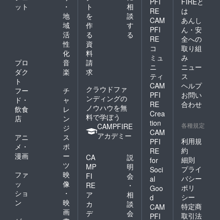
PFI
FIREと
ット
・
ト
相
RE
は
地
を
談
CAM
あんし
域
作
す
PFI
ん・安
活
る
る
RE
全への
性
資
コ
取り組
化
料
ミュ
み
プロ
音
請
ニ
ニュー
ダク
楽
求
ティ
ス
ト
CAM
ヘルプ
クラウドファ
フー
チ
PFI
お問い
ンディングの
ド・
ャ
RE
合わせ
ノウハウを無
飲食
レ
Crea
料で学ぼう
店
ン
tion
各種規定
CAMPFIRE
ジ
CAM
アカデミー
アニ
ス
利用規
PFI
メ・
ポ
約
RE
漫画
ー
CA
説
細則
for
ツ
MP
明
プライ
Soci
ファ
映
FI
会
バシー
al
ッ
像
RE
・
ポリ
Goo
ショ
・
ア
相
シー
d
ン
映
カ
談
特定商
CAM
画
デ
会
取引法
PFI