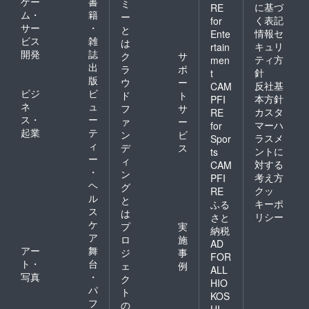
ゲー
書
ミ
に基づ
RE
ム・
籍
ー
く表記
for
サー
・
と
情報セ
Ente
ビス
雑
は
キュリ
rtain
開発
誌
ク
サ
ティ方
men
出
ラ
ポ
針
t
版
ウ
ー
反社基
CAM
ビジ
ビ
ド
ト
本方針
PFI
ネ
ュ
フ
サ
カスタ
RE
ス・
ー
ァ
ー
マーハ
for
起業
テ
ン
ビ
ラスメ
Spor
ィ
デ
ス
ントに
ts
ー
ィ
対する
CAM
・
ン
考え方
PFI
ヘ
グ
クッ
RE
ル
と
キーポ
ふる
ス
は
リシー
さと
ケ
プ
実
納税
ア
ロ
施
AD
アー
舞
ジ
事
FOR
ト・
台
ェ
例
ALL
写真
・
ク
HIO
パ
ト
KOS
フ
の