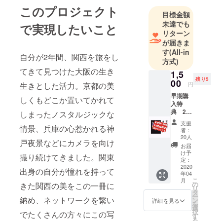
このプロジェクト
目標金額
未達でも
で実現したいこと
リターン
が届きま
す
(All-in
自分が2年間、関西を旅をし
方式)
てきて見つけた大阪の生き
1,5
残り5
00
生きとした活力。京都の美
円
早期購
しくもどこか置いてかれて
入特
典 25
しまったノスタルジックな
冊限定
支援
情景、兵庫の心惹かれる神
【直筆
者：
サイン
20人
戸夜景などにカメラを向け
付き】
お届
写真集
け予
撮り続けてきました。関東
「#関西
定：
ネット
2020
出身の自分が憧れを持って
年04
ワー
こ
月
ク」 サ
の
きた関西の美をこの一冊に
リ
イズ:A5
タ
ー
46ペー
納め、ネットワークを繋い
ン
詳細を見る
を
ジ収録
選
択
でたくさんの方々にこの写
出版
す
る