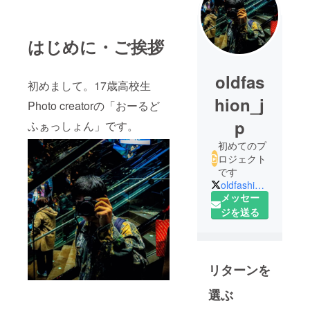
はじめに・ご挨拶
oldfas
初めまして。17歳高校生
hion_j
Photo creatorの「おーるど
p
ふぁっしょん」です。
初めてのプ
ロジェクト
です
oldfashion_jp
メッセー
ジを送る
リターンを
選ぶ