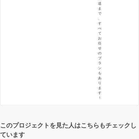
送
ま
で
、
す
べ
て
お
任
せ
の
プ
ラ
ン
も
あ
り
ま
す
！
このプロジェクトを見た人はこちらもチェックし
ています