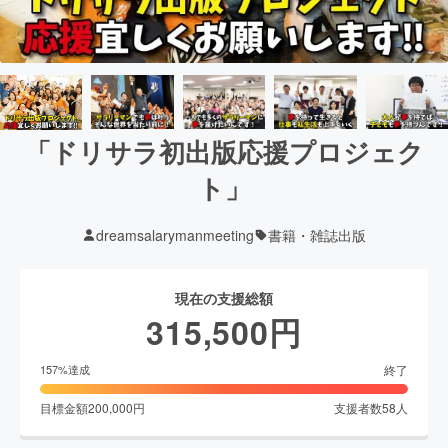
「ドリサラ初出版応援プロジェク
ト」
dreamsalarymanmeeting
書籍・雑誌出版
現在の支援総額
315,500
円
終了
157
%達成
目標金額
200,000
円
支援者数
58
人