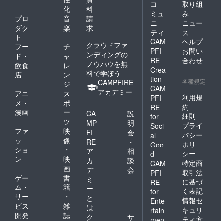
コ
取り組
化
料
ミュ
み
プロ
音
請
ニ
ニュー
ダク
楽
求
ティ
ス
ト
CAM
ヘルプ
クラウドファ
フー
チ
PFI
お問い
ンディングの
ド・
ャ
RE
合わせ
ノウハウを無
飲食
レ
Crea
料で学ぼう
店
ン
tion
各種規定
CAMPFIRE
ジ
CAM
アカデミー
アニ
ス
利用規
PFI
メ・
ポ
約
RE
漫画
ー
CA
説
細則
for
ツ
MP
明
プライ
Soci
ファ
映
FI
会
バシー
al
ッ
像
RE
・
ポリ
Goo
ショ
・
ア
相
シー
d
ン
映
カ
談
特定商
CAM
画
デ
会
取引法
PFI
ゲー
書
ミ
に基づ
RE
ム・
籍
ー
く表記
for
サー
・
と
情報セ
Ente
ビス
雑
は
キュリ
rtain
開発
誌
ク
サ
ティ方
men