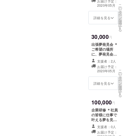
お届け予定：
を学び（育成
こ
2020年05月
の
会）、夢を叶え
リ
タ
ることができる
ー
ン
セットです。
詳細を見る
を
選
択
す
る
30,000
円
出張夢発見会 ＊
ご希望の場所
に、夢発見会講
師を派遣し、夢
支援者：2人
発見会を開催し
お届け予定：
ます。最低3名か
こ
2020年05月
の
ら開催可能で
リ
タ
す。
ー
ン
詳細を見る
を
選
択
す
る
100,000
円
企業研修 ＊社員
の皆様に仕事で
叶える夢を見つ
けて頂きます。
支援者：0人
過去、のべ20社
お届け予定：
で開催し、参加