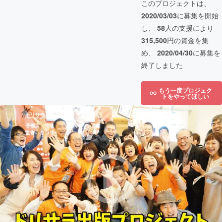
このプロジェクトは、
2020/03/03
に募集を開始
し、
58
人の支援により
315,500
円の資金を集
め、
2020/04/30
に募集を
終了しました
もう一度プロジェク
トをやってほしい