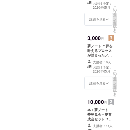
発見セミナー（2
お届け予定：
時間）です。
こ
2020年05月
の
リ
タ
ー
ン
詳細を見る
を
選
択
す
る
3,000
円
夢ノート ＊夢を
叶えるプロセス
が詰まったノー
トです。ノート
支援者：8人
を書きながら1年
お届け予定：
で夢を叶える仕
こ
2020年05月
の
組みになってま
リ
タ
す。
ー
ン
詳細を見る
を
選
択
す
る
10,000
円
本＋夢ノート＋
夢発見会＋夢育
成会セット ＊夢
を見つけ、夢を
支援者：11人
叶えるプロセス