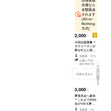
目標金額
未達なら
全額返金
されます
(All-or-
Nothing
方式)
2,000
円
今回出版著書 ＊
サラリーマンが
夢を叶えた実話
とそのノウハウ
支援者：37人
が詰まった書籍
お届け予定：
です。
こ
2021年01月
の
リ
タ
ー
ン
詳細を見る
を
選
択
す
る
3,000
円
夢発見会へ参加
＊これまで3000
名が100％夢を
見つけている夢
支援者：4人