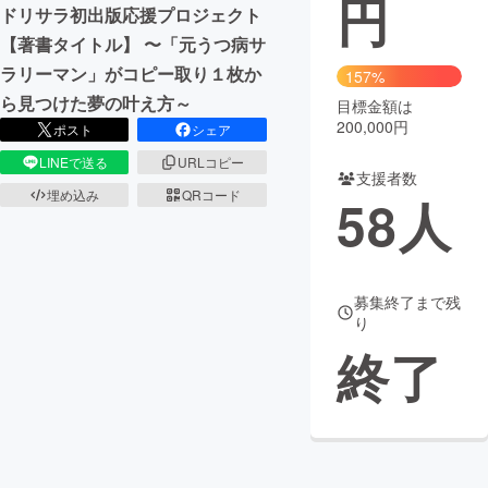
円
ドリサラ初出版応援プロジェクト
まちづくり・地域活性化
【著書タイトル】 〜「元うつ病サ
ラリーマン」がコピー取り１枚か
157%
ら見つけた夢の叶え方～
目標金額は
CAMPFIRE for Social Good
CAMPFIRE Creation
200,000円
ポスト
シェア
CAMPFIREふるさと納税
machi-ya
コミュニティ
LINEで送る
URLコピー
支援者数
埋め込み
QRコード
58
人
募集終了まで残
り
終了