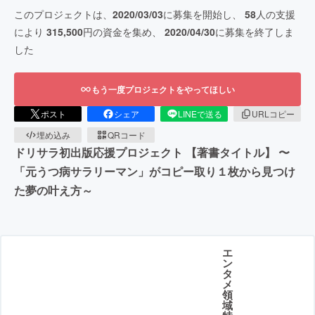
このプロジェクトは、
2020/03/03
に募集を開始し、
58
人の支援
により
315,500
円の資金を集め、
2020/04/30
に募集を終了しま
した
もう一度プロジェクトをやってほしい
ポスト
シェア
LINEで送る
URLコピー
埋め込み
QRコード
ドリサラ初出版応援プロジェクト 【著書タイトル】 〜
「元うつ病サラリーマン」がコピー取り１枚から見つけ
た夢の叶え方～
エ
ン
タ
メ
領
域