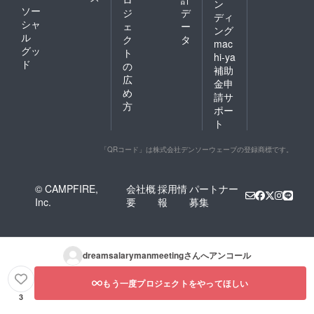
ン
ソー
ジ
デ
ディ
シャ
ェ
ー
ング
ル
ク
タ
mac
グッ
ト
hi-ya
ド
の
補助
広
金申
め
請サ
方
ポー
ト
「QRコード」は株式会社デンソーウェーブの登録商標です。
© CAMPFIRE,
会社概
採用情
パートナー
Inc.
要
報
募集
dreamsalarymanmeeting
さんへアンコール
もう一度プロジェクトをやってほしい
3