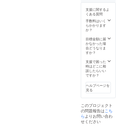
支援に関するよ
くある質問
手数料はいく
らかかります
か？
目標金額に届
かなかった場
合どうなりま
すか？
支援で困った
時はどこに相
談したらいい
ですか？
ヘルプページを
見る
このプロジェクト
の問題報告は
こち
ら
よりお問い合わ
せください