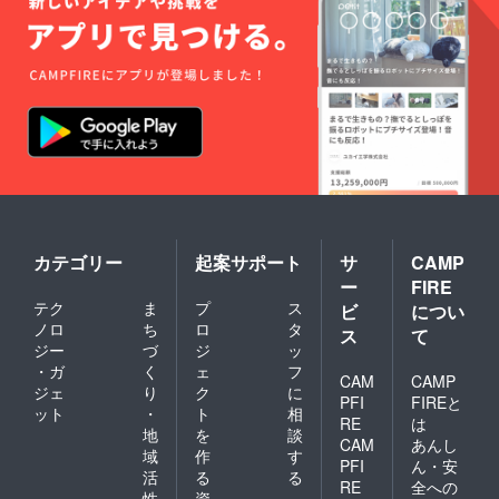
カテゴリー
起案サポート
サ
CAMP
ー
FIRE
テク
ま
プ
ス
ビ
につい
ノロ
ち
ロ
タ
ス
て
ジー
づ
ジ
ッ
・ガ
く
ェ
フ
CAM
CAMP
ジェ
り
ク
に
PFI
FIREと
ット
・
ト
相
RE
は
地
を
談
CAM
あんし
域
作
す
PFI
ん・安
活
る
る
RE
全への
性
資