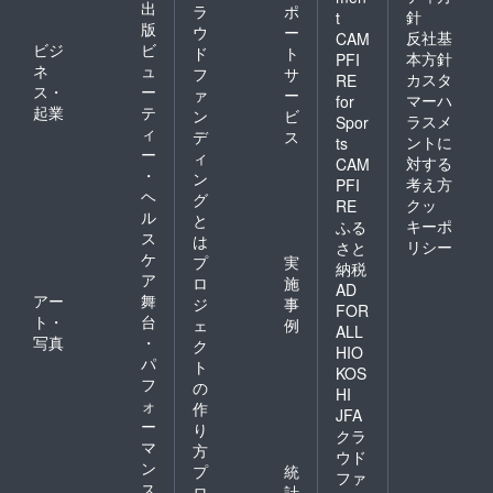
出
ラ
ポ
針
t
版
ウ
ー
反社基
CAM
ビジ
ビ
ド
ト
本方針
PFI
ネ
ュ
フ
サ
カスタ
RE
ス・
ー
ァ
ー
マーハ
for
起業
テ
ン
ビ
ラスメ
Spor
ィ
デ
ス
ントに
ts
ー
ィ
対する
CAM
・
ン
考え方
PFI
ヘ
グ
クッ
RE
ル
と
キーポ
ふる
ス
は
リシー
さと
ケ
プ
実
納税
ア
ロ
施
AD
アー
舞
ジ
事
FOR
ト・
台
ェ
例
ALL
写真
・
ク
HIO
パ
ト
KOS
フ
の
HI
ォ
作
JFA
ー
り
クラ
マ
方
ウド
ン
プ
統
ファ
ス
ロ
計