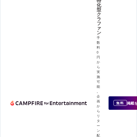
特
化
型
ク
ラ
フ
ァ
ン
手
数
料
0
円
か
ら
実
施
可
能
。
企
画
掲載
無料
か
ら
リ
タ
ー
ン
配