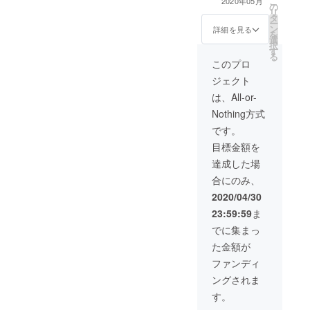
こ
2020年05月
の
者全員が仕事で
リ
タ
叶える夢を見つ
ー
ン
けています。社
詳細を見る
を
選
員の皆様に、働
択
す
きがいが生まれ
る
ます。
このプロ
ジェクト
は、All-or-
Nothing方式
です。
目標金額を
達成した場
合にのみ、
2020/04/30
23:59:59
ま
でに集まっ
た金額が
ファンディ
ングされま
す。