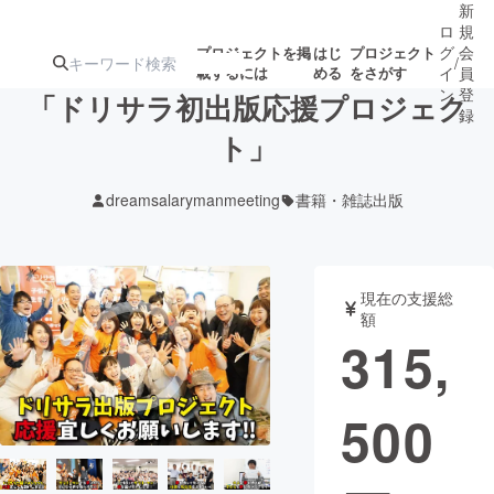
新
ロ
規
グ
会
プロジェクトを掲
はじ
プロジェクト
/
載するには
める
をさがす
イ
員
ン
登
「ドリサラ初出版応援プロジェク
録
ト」
人気のプロ
注目のリ
注目の新着プロ
募集終了が近いプ
もうすぐ公開
dreamsalarymanmeeting
書籍・雑誌出版
ジェクト
ターン
ジェクト
ロジェクト
されます
アート・写真
音楽
現在の支援総
額
315,
テクノロジー・ガジェット
ゲーム・サ
500
映像・映画
書籍・雑誌
ビジネス・起業
チャレンジ