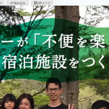
ピー
埋め込み
QRコード