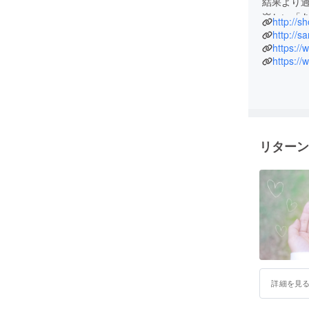
結果より
楽しい「
http://s
動を行な
http://s
https:/
https://
〈神戸三田
体験活動
アのプロ
なびと出
ウトドア
リターン
詳細を見