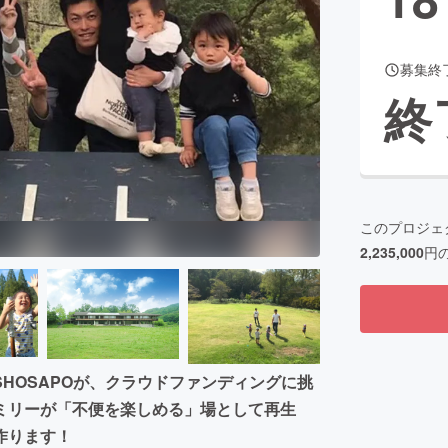
募集終
CAMPFIRE for Social Good
CAMPFIRE Creation
終
CAMPFIREふるさと納税
machi-ya
コミュニティ
このプロジェ
2,235,000
円
HOSAPOが、クラウドファンディングに挑
ミリーが「不便を楽しめる」場として再生
作ります！