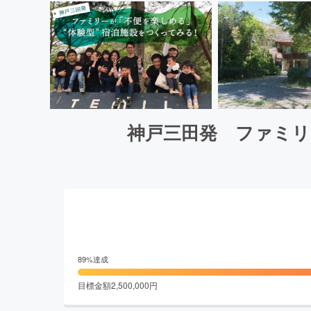
神戸三田発 ファミリ
89
%達成
目標金額
2,500,000
円