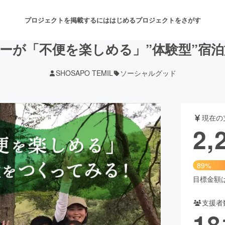
プロジェクトを掲載するには
はじめる
プロジェクトをさがす
ーが「不便を楽しめる」”体験型”宿
SHOSAPO TEMIL
ソーシャルグッド
注目のリターン
注目の新着プロジェクト
募集終了が近いプロジェクト
も
現在の
音楽
舞台・パフォーマンス
2,
ゲーム・サービス開発
フード・飲食店
89%
書籍・雑誌出版
アニメ・漫画
目標金額は2
支援者
チャレンジ
ビューティー・ヘルスケ
18