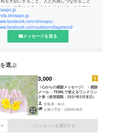
過程を大切にすること、人と共感しつながること
あそび」の中にある、大きな「まなび」を大切に活
hosapo.jp
っています。
anda.shosapo.jp
/www.facebook.com/shosapo/
www.facebook.com/outdoorvillagetemil/
アウトドアビレッジTEMIL〉
、社会教育プログラムを企画し続けてきたアウトド
メッセージを送る
たちが、みなさんの「やってみる」を後押しし、ま
会いから新しいライフスタイルを提案する体験型ア
施設です。
を選ぶ
3,000
円
〈心からの感謝メッセージ〉 ・感謝
メール ・TEMILで使えるワンドリン
ク券（使用期限：2021年3月末日）
支援者：44人
お届け予定：2020年06月
このリターンを選択する
る