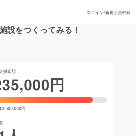
ログイン
/
新規会員登録
泊施設をつくってみる！
うすぐ公開されます
支援総額
プロダクト
235,000
円
ファッション
スポーツ
,500,000円
数
ア
ソーシャルグッド
1
人