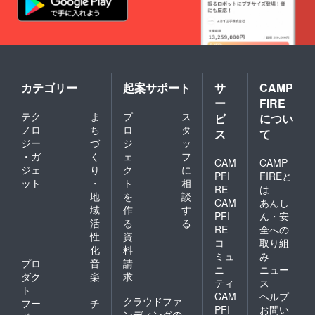
カテゴリー
起案サポート
サ
CAMP
ー
FIRE
テク
ま
プ
ス
ビ
につい
ノロ
ち
ロ
タ
ス
て
ジー
づ
ジ
ッ
・ガ
く
ェ
フ
CAM
CAMP
ジェ
り
ク
に
PFI
FIREと
ット
・
ト
相
RE
は
地
を
談
CAM
あんし
域
作
す
PFI
ん・安
活
る
る
RE
全への
性
資
コ
取り組
化
料
ミュ
み
プロ
音
請
ニ
ニュー
ダク
楽
求
ティ
ス
ト
CAM
ヘルプ
クラウドファ
フー
チ
PFI
お問い
ンディングの