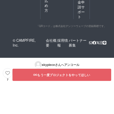
広
金申
め
請サ
方
ポー
ト
「QRコード」は株式会社デンソーウェーブの登録商標です。
© CAMPFIRE,
会社概
採用情
パートナー
Inc.
要
報
募集
skypiece
さんへアンコール
もう一度プロジェクトをやってほしい
7