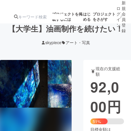
新
ロ
規
グ
会
プロジェクトを掲
はじ
プロジェクト
/
載するには
める
をさがす
イ
員
ン
登
【大学生】油画制作を続けたい！
録
skypiece
アート・写真
人気のプロ
注目のリ
注目の新着プロ
募集終了が近いプ
もうすぐ公開
ジェクト
ターン
ジェクト
ロジェクト
されます
現在の支援総
額
アート・写真
音楽
92,0
テクノロジー・ガジェット
ゲーム・サ
00
円
映像・映画
書籍・雑誌
51%
ビジネス・起業
チャレンジ
目標金額は