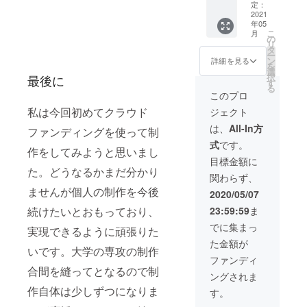
よそ)の
定：
油画作
2021
年05
品をお
こ
月
送り致
の
リ
しま
タ
ー
す。 デ
ン
詳細を見る
を
ザイン
選
択
最後に
は作品
す
る
により
このプロ
異なり
私は今回初めてクラウド
ジェクト
ます。
(とても
は、
All-In方
ファンディングを使って制
時間が
式
です。
かかり
作をしてみようと思いまし
ますご
目標金額に
了承く
た。どうなるかまだ分かり
関わらず、
ださい)
ませんが個人の制作を今後
・ポス
2020/05/07
トカー
続けたいとおもっており、
23:59:59
ま
ド(3枚)
でに集まっ
実現できるように頑張りた
た金額が
いです。大学の専攻の制作
ファンディ
合間を縫ってとなるので制
ングされま
作自体は少しずつになりま
す。