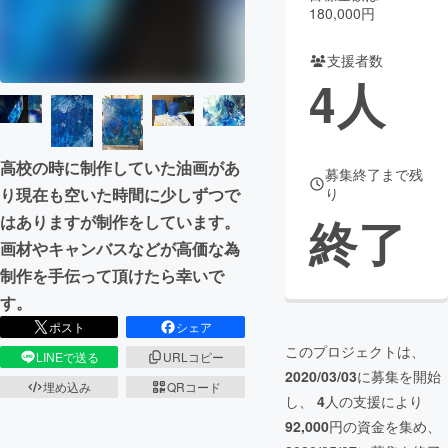
180,000円
まちづくり・地域活性化
支援者数
4
人
CAMPFIRE for Social Good
CAMPFIRE Creation
CAMPFIREふるさと納税
machi-ya
コミュニティ
高校の時に制作していた油画があ
募集終了まで残
り
り現在も空いた時間に少しずつで
終了
はありますが制作をしています。
画材やキャンバスなどが高価な為
制作を手伝って頂けたら幸いで
す。
ポスト
シェア
このプロジェクトは、
LINEで送る
URLコピー
2020/03/03
に募集を開始
埋め込み
QRコード
し、
4
人の支援により
92,000
円の資金を集め、