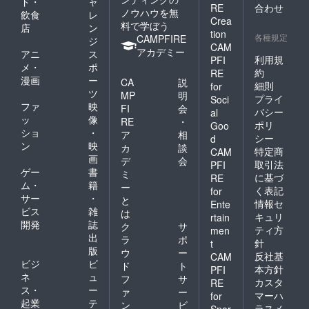
ド・
ャ
RE
合わせ
ノウハウを無
飲食
レ
Crea
料で学ぼう
店
ン
tion
各種規定
CAMPFIRE
ジ
CAM
アカデミー
アニ
ス
利用規
PFI
メ・
ポ
約
RE
漫画
ー
CA
説
細則
for
ツ
MP
明
プライ
Soci
ファ
映
FI
会
バシー
al
ッ
像
RE
・
ポリ
Goo
ショ
・
ア
相
シー
d
ン
映
カ
談
特定商
CAM
画
デ
会
取引法
PFI
ゲー
書
ミ
に基づ
RE
ム・
籍
ー
く表記
for
サー
・
と
情報セ
Ente
ビス
雑
は
キュリ
rtain
開発
誌
ク
サ
ティ方
men
出
ラ
ポ
針
t
版
ウ
ー
反社基
CAM
ビジ
ビ
ド
ト
本方針
PFI
ネ
ュ
フ
サ
カスタ
RE
ス・
ー
ァ
ー
マーハ
for
起業
テ
ン
ビ
ラスメ