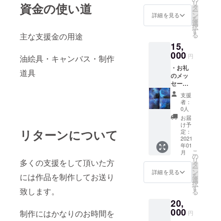
リ
資金の使い道
タ
ー
ン
詳細を見る
を
選
択
す
る
主な支援金の用途
15,
000
円
油絵具・キャンバス・制作
・お礼
道具
のメッ
セージ
・
支援
100mm
者：
×100m
0人
m(小さ
お届
め)サイ
け予
リターンについて
ズの油
定：
画作品
2021
年01
を制作
こ
月
してお
の
リ
多くの支援をして頂いた方
送りし
タ
ー
ます。
ン
詳細を見る
には作品を制作してお送り
を
大きさ
選
択
はおお
す
致します。
る
よそで
20,
デザイ
ンも作
000
制作にはかなりのお時間を
円
品によ