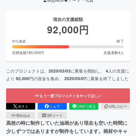
skypiece
アート・写真
現在の支援総額
92,000
円
終了
51
%達成
目標金額
180,000
円
支援者数
4
人
このプロジェクトは、
2020/03/03
に募集を開始し、
4
人の支援に
より
92,000
円の資金を集め、
2020/05/07
に募集を終了しました
もう一度プロジェクトをやってほしい
ポスト
シェア
LINEで送る
URLコピー
埋め込み
QRコード
高校の時に制作していた油画があり現在も空いた時間に
少しずつではありますが制作をしています。画材やキャ