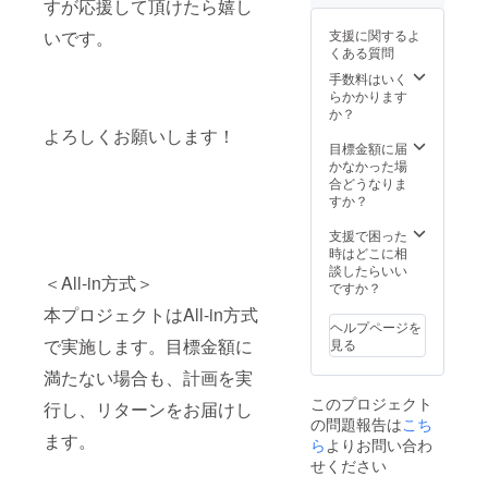
すが応援して頂けたら嬉し
いです。
支援に関するよ
くある質問
手数料はいく
らかかります
か？
よろしくお願いします！
目標金額に届
かなかった場
合どうなりま
すか？
支援で困った
時はどこに相
談したらいい
＜All-in方式＞
ですか？
本プロジェクトはAll-in方式
ヘルプページを
で実施します。目標金額に
見る
満たない場合も、計画を実
このプロジェクト
行し、リターンをお届けし
の問題報告は
こち
ます。
ら
よりお問い合わ
せください