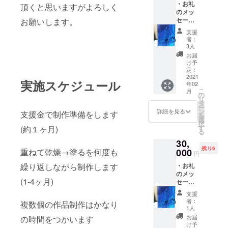
・お礼
り異な
頂くと思いますがよろしく
のメッ
ります
セージ
お願いします。
(制作に
・
時間が
支援
150mm
かかり
者：
×200m
ます。
3人
mサイ
ご了承
お届
ズの油
くださ
け予
画作品
い)
定：
をお送
2021
実施スケジュール
年02
り致し
こ
月
ます。
の
リ
サイズ
タ
ー
はおお
ン
詳細を見る
支援金で制作準備をします
を
よそで
選
択
す デザ
す
(約１ヶ月)
る
インも
30,
作品に
残り6
よりバ
重ねて乾燥→塗るを何度も
000
円
ラバラ
繰り返しながら制作します
・お礼
です (こ
のメッ
ちらも
(1-4ヶ月)
セージ
大変時
・
間がか
支援
150mm
かりま
者：
複数個の作品制作はかなり
×200m
す…ご
1人
mサイ
了承く
お届
の時間をつかいます
ズ(おお
ださい)
け予