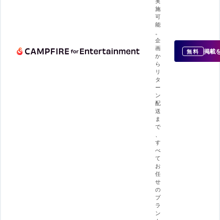
実
施
可
能
。
企
画
掲載
無料
か
ら
リ
タ
ー
ン
配
送
ま
で
、
す
べ
て
お
任
せ
の
プ
ラ
ン