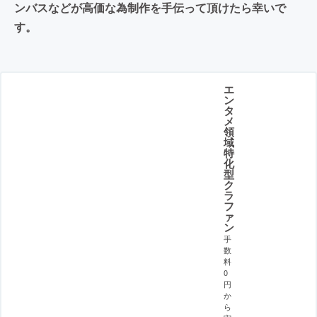
ンバスなどが高価な為制作を手伝って頂けたら幸いで
す。
エ
ン
タ
メ
領
域
特
化
型
ク
ラ
フ
ァ
ン
手
数
料
0
円
か
ら