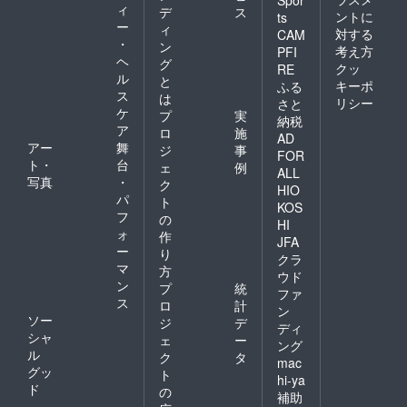
Spor
ィ
デ
ス
ントに
ts
ー
ィ
対する
CAM
・
ン
考え方
PFI
ヘ
グ
クッ
RE
ル
と
キーポ
ふる
ス
は
リシー
さと
ケ
プ
実
納税
ア
ロ
施
AD
アー
舞
ジ
事
FOR
ト・
台
ェ
例
ALL
写真
・
ク
HIO
パ
ト
KOS
フ
の
HI
ォ
作
JFA
ー
り
クラ
マ
方
ウド
ン
プ
統
ファ
ス
ロ
計
ン
ソー
ジ
デ
ディ
シャ
ェ
ー
ング
ル
ク
タ
mac
グッ
ト
hi-ya
ド
の
補助