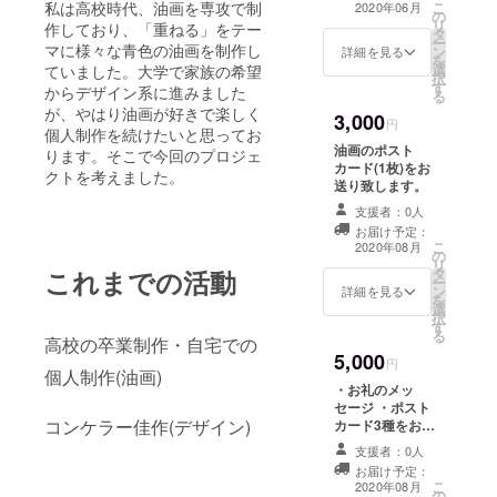
私は高校時代、油画を専攻で制
こ
2020年06月
の
リ
作しており、「重ねる」をテー
タ
ー
マに様々な青色の油画を制作し
ン
詳細を見る
を
選
ていました。大学で家族の希望
択
す
からデザイン系に進みました
る
が、やはり油画が好きで楽しく
3,000
円
個人制作を続けたいと思ってお
油画のポスト
ります。そこで今回のプロジェ
カード(1枚)をお
クトを考えました。
送り致します。
支援者：0人
お届け予定：
こ
2020年08月
の
リ
これまでの活動
タ
ー
ン
詳細を見る
を
選
択
す
る
高校の卒業制作・自宅での
5,000
円
個人制作(油画)
・お礼のメッ
セージ ・ポスト
コンケラー佳作(デザイン)
カード3種をお送
り致します。
支援者：0人
お届け予定：
こ
2020年08月
の