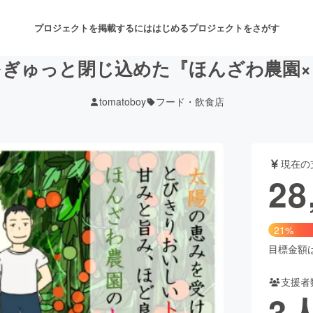
プロジェクトを掲載するには
はじめる
プロジェクトをさがす
をぎゅっと閉じ込めた『ほんざわ農園×
tomatoboy
フード・飲食店
注目のリターン
注目の新着プロジェクト
募集終了が近いプロジェクト
も
現在の
音楽
舞台・パフォーマンス
28
ゲーム・サービス開発
フード・飲食店
21%
書籍・雑誌出版
アニメ・漫画
目標金額は1
支援者
チャレンジ
ビューティー・ヘルスケ
3