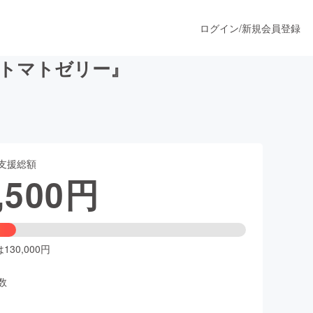
ログイン
/
新規会員登録
トマトゼリー』
うすぐ公開されます
支援総額
プロダクト
,500
円
ファッション
スポーツ
30,000円
数
ア
ソーシャルグッド
人