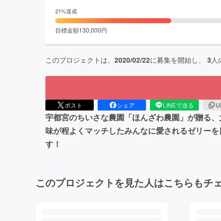
21
%達成
目標金額
130,000
円
このプロジェクトは、
2020/02/22
に募集を開始し、
3
人
ポスト
シェア
LINEで送る
U
宇都宮のちいさな農園「ほんざわ農園」が贈る、
味が程よくマッチしたみんなに愛されるゼリーを
す！
このプロジェクトを見た人はこちらもチ