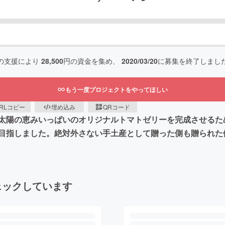
の支援により
28,500
円の資金を集め、
2020/03/20
に募集を終了しまし
もう一度プロジェクトをやってほしい
RLコピー
埋め込み
QRコード
太陽の恵みいっぱいのオリジナルトマトゼリーを完成させるた
目指しました。絶対外さない手土産として贈った側も贈られた
ェックしています