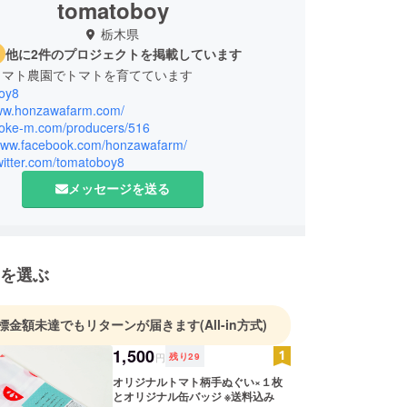
tomatoboy
栃木県
他に2件のプロジェクトを掲載しています
トマト農園でトマトを育てています
oy8
www.honzawafarm.com/
/poke-m.com/producers/516
/www.facebook.com/honzawafarm/
twitter.com/tomatoboy8
メッセージを送る
を選ぶ
標金額未達でもリターンが届きます
(All-in方式)
1,500
円
残り
29
オリジナルトマト柄手ぬぐい×１枚
とオリジナル缶バッジ ※送料込み