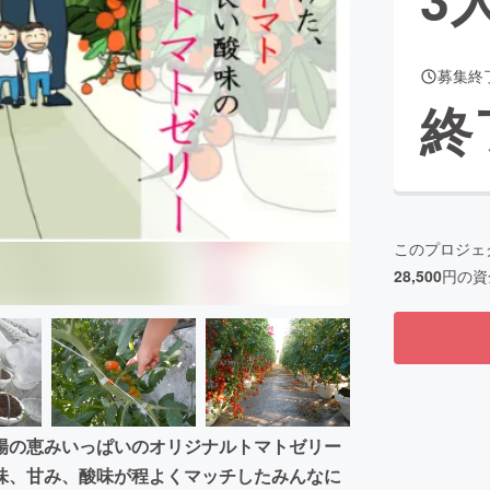
募集終
CAMPFIRE for Social Good
CAMPFIRE Creation
終
CAMPFIREふるさと納税
machi-ya
コミュニティ
このプロジェ
28,500
円の資
陽の恵みいっぱいのオリジナルトマトゼリー
味、甘み、酸味が程よくマッチしたみんなに