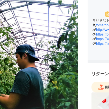
ちいさな
tomatob
http://
https:/
https:/
https://
リターン
目