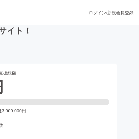
ログイン
/
新規会員登録
Bサイト！
うすぐ公開されます
支援総額
プロダクト
円
ファッション
スポーツ
,000,000円
数
ア
ソーシャルグッド
人