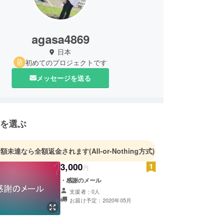
agasa4869
日本
初めてのプロジェクトです
メッセージを送る
を選ぶ
金額未達なら全額返金されます
(All-or-Nothing方式)
3,000
円
・感謝のメール
支援者：0人
お届け予定：2020年05月