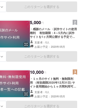
このリターンを選択する
る
5,000
円
・感謝のメール ・試作サイトの使用
権利 有効期限：4～5月内に試作
サイトを1ヶ月間公開する予定です
ので、公開期間のみ使用可能になり
支援者：0人
ます。公開タイミングに関しまして
お届け予定：2020年05月
は、メールにてお知らせ致します。
を提供させて頂ければと思っており
ます。 試作サイトのURLは、メール
このリターンを選択する
る
アドレスにて記載させていただきま
す。
10,000
円
・１ヶ月のサイト無料・無制限利
用 (有効期限2020年12月31日) サ
イト使用開始から１ヶ月間利用可能
になります。有効期限内に使用開始
支援者：0人
頂ければ、その時点から１ヶ月間利
お届け予定：2020年05月
用可能になります。 ・試作サイトの
使用権利 有効期限：4～5月内に試
作サイトを1ヶ月間公開する予定で
このリターンを選択する
る