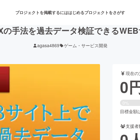
プロジェクトを掲載するには
はじめる
プロジェクトをさがす
Xの手法を過去データ検証できるWE
agasa4869
ゲーム・サービス開発
注目のリターン
注目の新着プロジェクト
募集終了が近いプロジェクト
も
現在の
音楽
舞台・パフォーマンス
0
ゲーム・サービス開発
フード・飲食店
0%
書籍・雑誌出版
アニメ・漫画
目標金額は3
支援者
チャレンジ
ビューティー・ヘルスケ
0