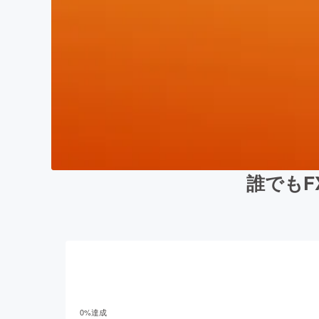
誰でもF
0
%達成