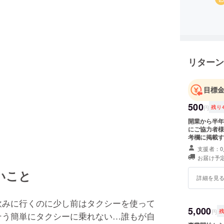
リターン
目標
500
円
残り
開業から半年
にご協力者様
考欄に掲載す
支援者：0
お届け予定
いこと
詳細を見
飲みに行くのに少し前はタクシーを使って
5,000
円
そう簡単にタクシーに乗れない…誰もが自