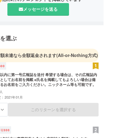
メッセージを送る
を選ぶ
金額未達なら全額返金されます
(All-or-Nothing方式)
400
以内に第一号広報誌を送付 希望する場合は、その広報誌内
としてお名前を掲載 ※氏名を掲載してもよろしい場合は備
るお名前をご入力ください。ニックネーム等も可能です。
人
：2021年01月
このリターンを選択する
る
残り
300