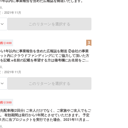
1年以内に事業報告を含めた広報誌を郵送いたします。
人
：2021年11月
このリターンを選択する
る
残り
400
1年以内に事業報告を含めた広報誌を郵送 ②会社の事業
ット内にクラウドファンディングにてご協力して頂いた方
を記載 ※名前の記載を希望する方は備考欄にお名前をご記
人
：2021年11月
このリターンを選択する
る
残り
300
先配車権(2回分) ご本人だけでなく、ご家族やご友人でもご
。 有効期間は発行から1年間とさせていただきます。 予定
年11月に当プロジェクトを実行できた場合、2021年11月まで
ます。
人