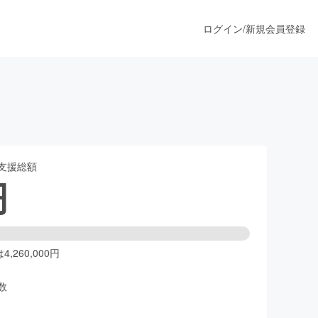
ログイン
/
新規会員登録
うすぐ公開されます
支援総額
プロダクト
円
ファッション
スポーツ
,260,000円
数
ア
ソーシャルグッド
人