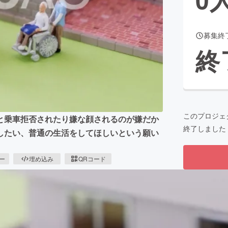
募集終
CAMPFIRE for Social Good
CAMPFIRE Creation
終
CAMPFIREふるさと納税
machi-ya
コミュニティ
このプロジェ
と乗車拒否されたり嫌な顔されるのが嫌だか
終了しました
したい、普通の生活をしてほしいという願い
ピー
埋め込み
QRコード