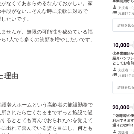
事業開始から
段がなくてあきらめるなんておかしい。家
支援者：0
の手段がない…そんな時に柔軟に対応で
お届け予定
現したいです。
詳細を見
れませんが、無限の可能性を秘めている福
ら1人でも多くの笑顔を増やしたいです。
10,000
円
①事業開始から
紹介パンフレ
としてお名前
入ください。
支援者：0
た理由
お届け予定
詳細を見
養護老人ホームという高齢者の施設勤務で
20,000
円
入所されたら亡くなるまでずっと施設で過
ご利用時の優
出するととても喜んでおられたのを覚えて
利用できます
通り2020
外に出れて喜んでいる姿を目にし、何とも
の有効となり
支援者：0