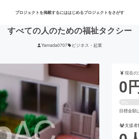
プロジェクトを掲載するには
はじめる
プロジェクトをさがす
すべての人のための福祉タクシー
Yamada0707
ビジネス・起業
注目のリターン
注目の新着プロジェクト
募集終了が近いプロジェクト
も
現在の
音楽
舞台・パフォーマンス
0
ゲーム・サービス開発
フード・飲食店
0%
書籍・雑誌出版
アニメ・漫画
目標金額は4
支援者
チャレンジ
ビューティー・ヘルスケ
0