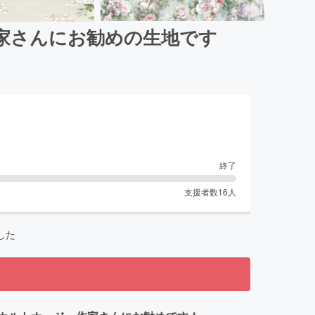
家さんにお勧めの生地です
終了
支援者数
16
人
した