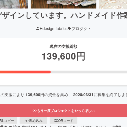
デザインしています。ハンドメイド作
Hdesign fabrics
プロダクト
現在の支援総額
139,600
円
人の支援により
139,600
円の資金を集め、
2020/03/31
に募集を終了しま
もう一度プロジェクトをやってほしい
RLコピー
埋め込み
QRコード