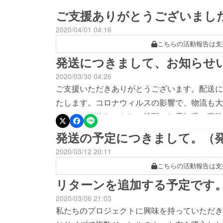
ご支援ありがとうございまし
2020/04/01 04:16
こちらの活動報告は支
発送につきまして、お知らせ
2020/03/30 04:26
ご支援いただきありがとうございます。配送に
たします。コロナウィルスの影響で、物流も大
ジェクトが終わったら、韓国から愛知県の事務
る予定でした。ところが、今はソウルから日本
発送の予定につきまして。（
飛行機の全くなくなってしまった地域である中
2020/03/12 20:11
えない状態になってしまいました。愛知県の事
こちらの活動報告は支
す。そのほかの地域もEMSでしか受け付けて
リターンを追加する予定です
かってしまうそうです。ご支援いただいた方々
2020/03/06 21:03
い、愛知県の事務所と話しあった結果、日本の
私たちのプロジェクトに興味を持っていただき
県の事務所から梱包して送ってもらえる事とな