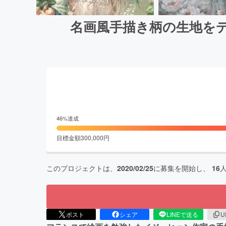
名画風手描き柄の生地を
46
%達成
目標金額
300,000
円
このプロジェクトは、
2020/02/25
に募集を開始し、
16
ポスト
シェア
LINEで送る
U