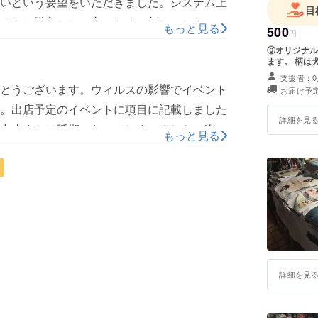
いという要望をいただきました。システム上
きます。ランダムカット布、エプロンなどは
目
くさん購入したい方のために新しいしターン
きそうです。こちらはかえって当初の予定よ
もっと見る
500
円
にしたらいいのかキャンプファイヤーさんに
地のプリントが必要になるリターンや日本に
⓪オリジナ
はできるようなので、方法さえわかればでき
ます。 柄は
ウルから荷物を送らなければいけません。こ
支援者：0
少々お待ちください。
、個別にメッセージを送らせていただきま
とうございます。ウィルスの影響でイベント
お届け予定
、発送可能な地域に住む親戚の家に発送して
。出店予定のイベントに項目に記載しました
詳細を見
ました。配送に少なくとも1か月以上かかっ
中止または延期になってしまいました。楽し
もっと見る
。先生の作画が必要になってくるリターンを
。2/29－3/1 九州ハンドメイドフェス
でき次第発送させていただきます。このプロ
福岡3/21-22 ネコ市ネコ座 神戸3/28-
ここ1か月程度の期間でしたが、私たちのプ
イベントは開催するかしないか現在協議中で
した。とても激動の1か月で忘れることがで
第お知らせいたします。4/28-30 ホビー
ントが開催されるようになったら、イベント
詳細を見