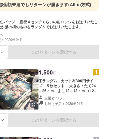
標金額未達でもリターンが届きます
(All-in方式)
ル缶バッジ 直径４センチくらいの缶バッジをお送りいたし
犬か猫の柄のものをランダムでお送りいたします。
人
：2020年04月
このリターンを選択する
る
1,500
円
①ランダム カット布300円サイ
ズ ５枚セット 大きさ：たて24
～26ｃｍ よこ12～13ｃｍ （12～
13ｃｍX12～13ｃｍのイラスト ２
支援者：6人
カット） カード入れ、コースター、
お届け予定：2020年04月
パッチワークのピースなどに使える
サイズです。 柄はランダムに５枚す
べて違う柄でこちらで選ばせていた
このリターンを選択する
る
だきます。 細かい柄の指定はできま
せんがジャンルをおえらびいたけま
す。 犬 ネコ クラシック（貴婦人や
花柄） のうちどれか1ジャンルをお