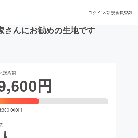
ログイン
/
新規会員登録
家さんにお勧めの生地です
うすぐ公開されます
支援総額
プロダクト
9,600
円
ファッション
スポーツ
00,000円
数
ア
ソーシャルグッド
人