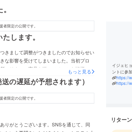
た。
援者限定の公開です。
いたします。
つきまして調整がつきましたのでお知らせい
きな影響を受けてしまいました。当初プロ
イジェヒ
所にリターン商品を送ってそこから皆様に送
もっと見る
ントに参
に向かう飛行機の便数がほとんどなくなり、
https:/
発送の遅延が予想されます）
https:/
部地方と九州向けには荷物も受け付けてもら
務所にはソウルから荷物が送れない状態で
援者限定の公開です。
もらえず、配送期間がそれでも1か月以上か
。
にリターンをできるだけ早く届けたいと思
倉庫に在庫がある商品につきましては、愛知
リターン
ありがとうございます。SNSを通じて、同
りました。在庫があるものにつきましては、