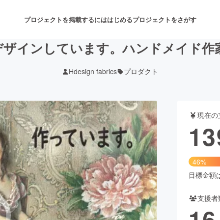
プロジェクトを掲載するには
はじめる
プロジェクトをさがす
デザインしています。ハンドメイド作
Hdesign fabrics
プロダクト
注目のリターン
注目の新着プロジェクト
募集終了が近いプロジェクト
も
現在の
音楽
舞台・パフォーマンス
13
ゲーム・サービス開発
フード・飲食店
46%
書籍・雑誌出版
アニメ・漫画
目標金額は3
支援者
チャレンジ
ビューティー・ヘルスケ
16