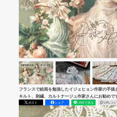
まちづくり・地域活性化
フランスで絵画を勉強したイジェヒョン作家の手描
キルト、刺繍、カルトナージュ作家さんにお勧めで
ポスト
シェア
LINEで送る
URLコ