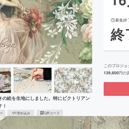
募集終
CAMPFIRE for Social Good
CAMPFIRE Creation
終
CAMPFIREふるさと納税
machi-ya
コミュニティ
このプロジェ
139,600
円の
きの絵を生地にしました。特にビクトリアン
す！
ピー
埋め込み
QRコード