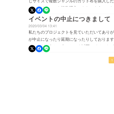
じサイズで複数ジャンルのカット布を購入した
4月に入って準備ができ次第、順次発送してい
１つのリターンを複数購入できないようで、た
在庫の確認が取れましたので愛知県から発送で
を追加しようと考えております。今、どのよう
りも早くお届けできそうです。ただ、新たに生
イベントの中止につきまして
問い合わせているところです。リターンの追加
在庫が無リターンにつきましてはどうしてもソ
2020/03/04 13:41
そうです。回答が来ましたら追加しますので、
ちらに当たってしまうターンをお選びの方には
私たちのプロジェクトを見ていただいてありが
す。荷物を愛知に直接送ることができないので
が中止になったり延期になったりしております
そこから愛知に送ってもらえるようにお願いし
イベントのうち、今のところ以下のイベントが
てしまうこと、ご理解いただけたらと思います
みにされていた方には申し訳なく思っております
お選びいただいた方は、ただいま製作中のため
タ 熊本3/13-14 手作り雑貨こだわり品フェア 
1
ジェクトも残すところあと2日となりました。
29 デザインマーケット 岡山また、以下の
ロジェクトに支援いただきありがとうございま
近々お知らせが来ると思います。詳細が決まり次
きない期間となりました。早く収束して、イベ
ショー 東京
でみなさんに会いたいなと思っています。