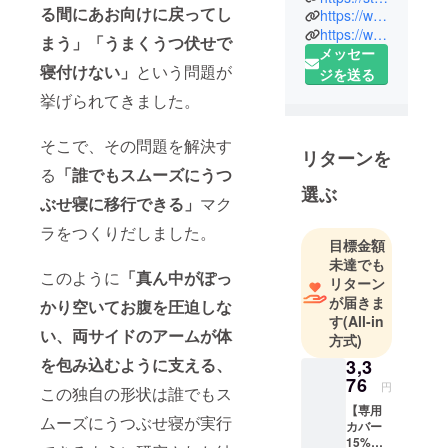
る間にあお向けに戻ってし
https://www.facebook.com/DrSmithTAKASHIMA/
や消臭等、
https://www.instagram.com/dr.smith_official/
炭の性質を
まう」「うまくうつ伏せで
メッセー
活かした寝
寝付けない」
という問題が
ジを送る
具を販売し
挙げられてきました。
ています。
長い時間を
そこで、その問題を解決す
過ごす睡眠
リターンを
時間だから
る
「誰でもスムーズにうつ
選ぶ
こそ、誰も
ぶせ寝に移行できる」
マク
が手に取っ
ラをつくりだしました。
て触れてみ
目標金額
たくなる素
未達でも
このように
「真ん中がぽっ
材やデザイ
リターン
が届きま
ンを追求
かり空いてお腹を圧迫しな
す
(All-in
し、炭の寝
い、両サイドのアームが体
方式)
具の先駆者
を包み込むように支える、
3,3
としてデザ
76
円
イン性に優
この独自の形状は誰でもス
【専用
れた寝具
ムーズにうつぶせ寝が実行
カバー
で、豊かで
15%OF