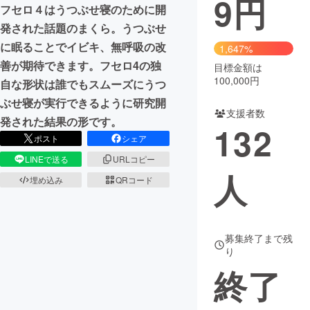
9
円
フセロ４はうつぶせ寝のために開
まちづくり・地域活性化
発された話題のまくら。うつぶせ
に眠ることでイビキ、無呼吸の改
1,647%
善が期待できます。フセロ4の独
目標金額は
CAMPFIRE for Social Good
CAMPFIRE Creation
100,000円
自な形状は誰でもスムーズにうつ
CAMPFIREふるさと納税
machi-ya
コミュニティ
ぶせ寝が実行できるように研究開
支援者数
発された結果の形です。
132
ポスト
シェア
LINEで送る
URLコピー
人
埋め込み
QRコード
募集終了まで残
り
終了