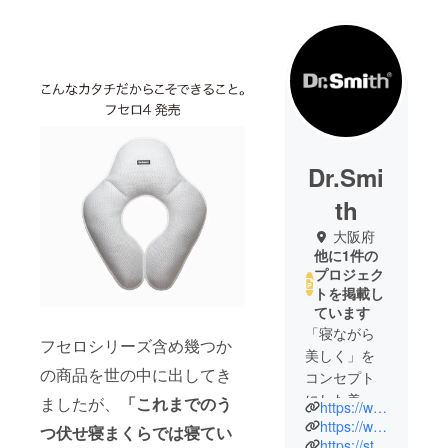
Dr.Smi
th
大阪府
他に1件の
プロジェク
トを掲載し
ています
「寝ながら
フセロシリーズ含め幾つか
美しく」を
の商品を世の中に出してき
コンセプト
にした美容
ましたが、
「これまでのう
https://www.dr-smith.jp
寝具を中心
https://www.rakuten.co.jp/dr-smith/
つ伏せ寝まくらでは寝てい
に湿度調節
https://store.shopping.yahoo.co.jp/dr-smith/