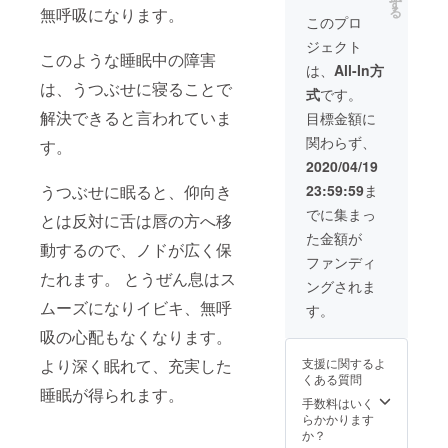
者様限
パイプ
す
い。 ※
ません
る
無呼吸になります。
定
保存用
一般販
このプロ
のでご
15%off
メッ
売予定
安心く
ジェクト
の
シュ袋
商品と
ださ
このような睡眠中の障害
￥13,55
× 1枚 ・
製品規
は、
All-In方
い。 ※
8（税
取扱説
格に違
注文状
は、うつぶせに寝ることで
式
です。
込・送
明書 × 1
いがあ
況によ
料込）
枚 ・保
解決できると言われていま
る場合
目標金額に
り出荷
にて承
証書 × 1
がござ
時期が
関わらず、
りま
す。
枚 ・お
いま
遅れる
す。
届け予
す。本
2020/04/19
場合が
■FUSE
定：
記載の
ありま
23:59:59
ま
うつぶせに眠ると、仰向き
RO4の
2020/5
製品の
すご了
パッ
月末ま
性能お
でに集まっ
承くだ
とは反対に舌は唇の方へ移
ケージ
で ※専
よび付
さい。
た金額が
内容 ・
用カ
属品に
動するので、ノドが広く保
枕本体
バーが
変更は
ファンディ
× 1個 ・
必要な
ござい
たれます。 とうぜん息はス
ングされま
パイプ
場合は
ません
保存用
ムーズになりイビキ、無呼
別途ご
のでご
す。
メッ
購入く
安心く
吸の心配もなくなります。
シュ袋
ださ
ださ
× 1枚 ・
い。 ※
い。 ※
支援に関するよ
より深く眠れて、充実した
取扱説
一般販
注文状
くある質問
明書 × 1
売予定
況によ
睡眠が得られます。
枚 ・保
商品と
手数料はいく
り出荷
証書 × 1
製品規
らかかります
時期が
枚 ・お
格に違
か？
遅れる