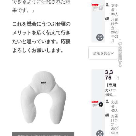
できるように研究された結
上質な睡眠
F】※本
支援
体別売
を提供いた
果です。」
者：
（FUSE
38人
します。
RO 4専
お届
用カ
これを機会にうつぶせ寝の
け予
バー ホ
定：
メリットを広く伝えて行き
ワイト×
2020
年05
1枚）
こ
たいと思っています。
応援
月
支援者
の
リ
様限定
タ
よろしくお願いします。
ー
15%off
ン
詳細を見る
を
の
選
択
￥3,376
す
る
（税
3,3
込・送
料込）
76
円
にて承
【専用
りま
カバー
す。 一
15%OF
般販売
F】※本
予定価
支援
体別売
格
者：
（FUSE
￥3,972
45人
RO 4専
（税
お届
用カ
込・送
け予
バー ブ
料別途
定：
ラック×
2020
300円 ※
年05
1枚）
単品注