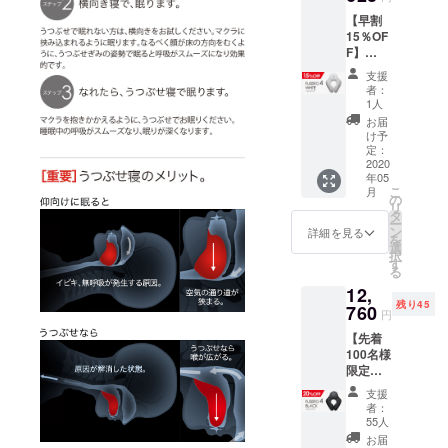
18%off
売で
上回る
【早割
の
す。 ※
注文が
15％OF
￥12,17
一般販
ある場
F】
7（税税
売予定
合、出
（FUSE
込・送
商品と
荷時期
支援
RO4ホ
料込）
一部違
が遅れ
者：
ワイト
にて承
う場合
1人
る場合
×1個）
りま
がござ
があり
お届
一般販
す。
いま
け予
ますご
売予定
■FUSE
定：
す。製
了承く
価格
2020
RO4の
品の性
ださ
年05
￥14,85
パッ
能およ
い。
こ
月
0（税
ケージ
の
び付属
リ
込・送
内容 ・
タ
品は変
ー
料込）
枕本体
ン
わりま
詳細を見る
を
→支援
× 1個 ・
選
せんの
択
者様限
パイプ
す
でご安
る
定
保存用
心くだ
12,
15%off
メッ
さい。
残り45
の
760
シュ袋
※予想を
円
￥12,62
× 1枚 ・
上回る
【先着
3（税
取扱説
注文が
100名様
込・送
明書 × 1
ある場
限定】
料込）
枚 ・保
合、出
早割
にて承
証書 × 1
荷時期
支援
20％OF
りま
枚 ・お
が遅れ
者：
F（FUS
す。
届け予
55人
る場合
ERO4ブ
■FUSE
定：
があり
お届