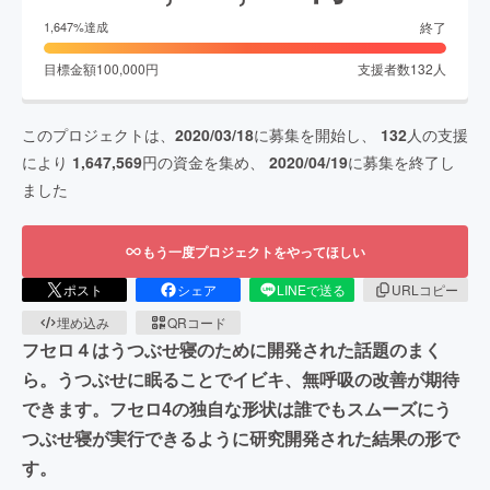
終了
1,647
%達成
目標金額
100,000
円
支援者数
132
人
このプロジェクトは、
2020/03/18
に募集を開始し、
132
人の支援
により
1,647,569
円の資金を集め、
2020/04/19
に募集を終了し
ました
もう一度プロジェクトをやってほしい
ポスト
シェア
LINEで送る
URLコピー
埋め込み
QRコード
フセロ４はうつぶせ寝のために開発された話題のまく
ら。うつぶせに眠ることでイビキ、無呼吸の改善が期待
できます。フセロ4の独自な形状は誰でもスムーズにう
つぶせ寝が実行できるように研究開発された結果の形で
す。