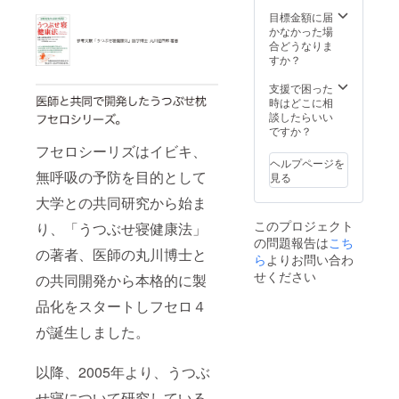
届け予
いがあ
場合が
定：
る場合
目標金額に届
ありま
2020/5
がござ
かなかった場
すご了
月末ま
いま
合どうなりま
承くだ
で ※専
す。本
すか？
さい。
用カ
記載の
バーが
製品の
支援で困った
必要な
性能お
時はどこに相
場合は
よび付
談したらいい
別途ご
属品に
ですか？
購入く
変更は
フセロシーリズはイビキ、
ださ
ござい
ヘルプページを
い。 ※
ません
無呼吸の予防を目的として
見る
一般販
のでご
売予定
大学との共同研究から始ま
安心く
商品と
ださ
このプロジェクト
り、「うつぶせ寝健康法」
製品規
い。 ※
の問題報告は
こち
格に違
注文状
の著者、医師の丸川博士と
いがあ
ら
よりお問い合わ
況によ
る場合
り出荷
せください
の共同開発から本格的に製
がござ
時期が
いま
遅れる
品化をスタートしフセロ４
す。本
場合が
記載の
が誕生しました。
ありま
製品の
すご了
性能お
承くだ
以降、2005年より、うつぶ
よび付
さい。
属品に
せ寝について研究している