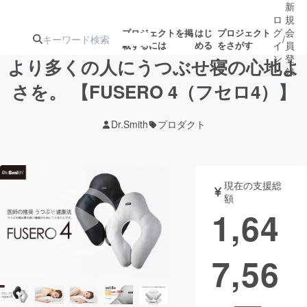
新
ロ
規
グ
会
プロジェクトを掲
はじ
プロジェクト
/
載するには
める
をさがす
イ
員
ン
登
より多くの人にうつぶせ寝の心地よ
録
さを。 【FUSERO 4（フセロ4）】
人気のプロ
注目のリ
注目の新着プロ
募集終了が近いプ
もうすぐ公開
Dr.Smith
プロダクト
ジェクト
ターン
ジェクト
ロジェクト
されます
アート・写真
音楽
現在の支援総
額
1,64
テクノロジー・ガジェット
ゲーム・サ
7,56
映像・映画
書籍・雑誌
ビジネス・起業
チャレンジ