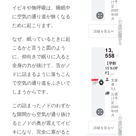
ラック
RO4の
2020/5
け予
ますご
×1個）
パッ
定：
月末ま
イビキや無呼吸は、睡眠中
了承く
一般販
2020
ケージ
で ※専
ださ
年05
売予定
に空気の通り道が狭くなる
内容 ・
用カ
い。
こ
月
価格
枕本体
の
バーが
リ
ために起こります。
￥15,95
× 1個 ・
タ
必要な
ー
0（税
パイプ
ン
場合は
詳細を見る
を
込・送
保存用
選
別途ご
択
なぜ、眠っているときに起
料込）
メッ
す
購入く
る
→支援
シュ袋
ださ
こるかと言うと図のよう
13,
者様限
× 1枚 ・
い。 ※
定
558
取扱説
一般販
に、仰向きで眠りに入ると
円
20%off
明書 × 1
売予定
【早割
の
枚 ・保
全身の力が抜けて、舌がノ
商品と
15％OF
￥12,76
証書 × 1
製品規
F】
ドに詰まるように落ちこん
0（税
枚 ・お
格に違
（FUSE
込・送
届け予
いがあ
支援
で空気の通り道をふさいで
RO4ブ
料込）
定：
る場合
者：
ラック
にて承
2020/5
0人
がござ
しまうからです。
×1個）
りま
月末ま
いま
お届
一般販
す。
で ※専
け予
す。本
売予定
■FUSE
定：
用カ
記載の
この詰まったノドのわずか
価格
2020
RO4の
バーが
製品の
年05
￥15,95
パッ
必要な
な隙間から空気が通り抜け
性能お
こ
月
0（税
ケージ
の
場合は
よび付
リ
込・送
内容 ・
るとノドの奥が震えてイビ
タ
別途ご
属品に
ー
料込）
枕本体
ン
購入く
詳細を見る
変更は
を
キになり、完全に塞がると
→支援
× 1個 ・
選
ださ
ござい
択