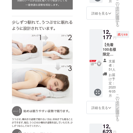
こ
月
支援者
文の場
の
リ
様限定
合） ・
タ
ー
15%off
お届け
ン
詳細を見る
を
の
予定：
選
択
￥3,376
2020/5
す
る
（税
月末ま
12,
込・送
で ※本
残り49
料込）
177
体は別
円
にて承
売で
【先着
りま
す。 ※
100名様
す。 一
一般販
限定】
般販売
売予定
早割
予定価
商品と
支援
18％OF
格
一部違
者：
F（FUS
￥3,972
う場合
51人
ERO4ホ
（税
がござ
お届
ワイト
込・送
いま
け予
×1個）
料別途
定：
す。製
一般販
2020
300円 ※
品の性
年05
売予定
単品注
能およ
こ
月
価格
文の場
の
び付属
リ
￥14,85
合） ・
タ
品は変
ー
0（税
お届け
ン
わりま
詳細を見る
を
込・送
予定：
選
せんの
択
料込）
2020/5
す
でご安
る
→支援
月末ま
心くだ
12,
者様限
で ※本
さい。
定
623
体は別
※予想を
円