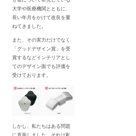
変更は
ござい
大学や医療機関とともに、
ません
のでご
長い年月をかけて改良を重
安心く
ださ
ねてきました。
い。 ※
注文状
また、その実力だけでなく
況によ
り出荷
「グッドデザイン賞」を受
時期が
遅れる
賞するなどインテリアとし
場合が
ありま
てのデザイン面でも評価を
すご了
承くだ
受けております。
さい。
しかし、私たちはある問題
に直面しました。それは私