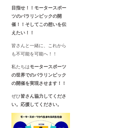
体験チ
ケット
目指せ！！モータースポー
(支援者
様１名
ツのパラリンピックの開
限定）
※サー
催！！そしてこの想いを伝
キット
えたい！！
同乗体
験の場
所は栃
皆さんと一緒に、これから
木県日
光サー
も不可能を可能へ！！
キッ
ト・富
士ス
私たちは
モータースポーツ
ピード
ウェイ
の世界でのパラリンピック
などの
の開催を実現させます！！
イベン
ト開催
時に合
ぜひ
皆さん協力してくださ
わせて
合流し
い。応援してください。
ていた
だきま
す。 ・
お楽し
み会へ