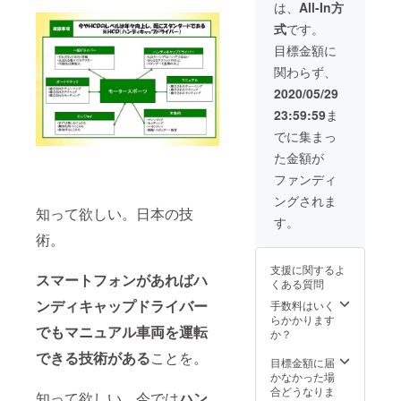
（白）
ト ・オ
は、
All-In方
ボック
リジナ
式
です。
スロゴ
ルフェ
（赤）※
イスタ
目標金額に
基本サ
オル 素
関わらず、
イズは
材 綿
Mサイ
100%
2020/05/29
ズ「ご
75.5g/
23:59:59
ま
希望の
枚(240
品のサ
匁) 片面
でに集まっ
イズを
フラッ
た金額が
プルダ
ト織
ウン選
サイ
ファンディ
択して
ズ 縦
ングされま
くださ
34㎝ ×
知って欲しい。日本の技
い。ご
横84㎝
す。
指定の
・オリ
術。
ない場
ジナルT
合はM
シャツ
支援に関するよ
サイズ
（白）
スマートフォンがあればハ
くある質問
となり
ボック
ます」
スロゴ
ンディキャップドライバー
手数料はいく
素材
（赤）※
らかかります
でもマニュアル車両を運転
リング
基本サ
か？
スパン
イズは
できる技術がある
ことを。
コット
Mサイ
目標金額に届
ン
ズ「ご
かなかった場
100%
希望の
合どうなりま
知って欲しい。今では
ハン