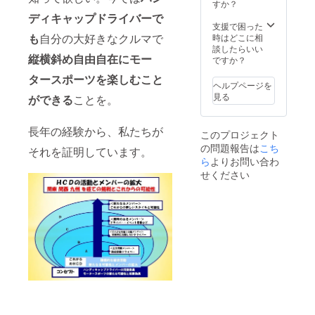
180
品のサ
すか？
g/m2
イズを
ディキャップドライバーで
(5.3 oz
プルダ
支援で困った
per sq
ウン選
も
自分の大好きなクルマで
時はどこに相
yd)
択して
談したらいい
縦横斜め自由自在にモー
くださ
ですか？
い。ご
タースポーツを楽しむこと
指定の
ヘルプページを
ない場
見る
ができる
ことを。
合はM
サイズ
となり
長年の経験から、私たちが
このプロジェクト
ます」
の問題報告は
こち
素材 リ
それを証明しています。
ングス
ら
よりお問い合わ
パン
せください
コット
ン
100%
180
g/m2
(5.3 oz
per sq
yd) ・
サー
キット
同乗走
行１日