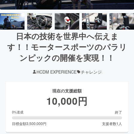
日本の技術を世界中へ伝えま
す！！モータースポーツのパラリ
ンピックの開催を実現！！
HCDM EXPERIENCE
チャレンジ
現在の支援総額
10,000
円
終了
0
%達成
目標金額
3,500,000
円
支援者数
1
人