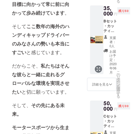
る
コース
目標に向かって
常に前に向
35,
ター
残り50
（サイ
かって歩み続けています
。
000
円
ズ 直径
Bセット
9㎝ × 厚
そして
ここ数年の海外のハ
・カッ
さ
ティン
0.3cm
ンディキャップドライバー
グス
素材 ア
支援
テッ
クリル
者：
のみなさんの勢いも本当に
カー
製 円
0人
（１
型) ・オ
お届
すごい
と感じています。
枚）サ
リジナ
け予
イズ 横
ルマグ
定：
19㎝ ×
2020
カップ
だからこそ、
私たちはそん
年06
縦1.4㎝
（サイ
こ
月
「ホワ
な彼らと一緒に走れるグ
ズ 直径
の
リ
イト文
8㎝ × 高
タ
ー
ローバルな環境を実現させ
字」 ・
さ
ン
詳細を見る
を
特製ト
9.5cm
選
たい
と切に願っています。
択
マト
素材 陶
す
る
ジュー
器 重
50,
ス
量：約
そして、
その先にある未
残り30
（1000
000
350g 容
円
ml）２
量：
来。
Cセット
本セッ
350ml
・カッ
ト 群馬
） ・オ
ティン
県産の
モータースポーツから生ま
リジナ
グス
新鮮ト
ルトー
支援