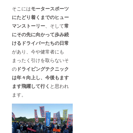
そこには
モータースポーツ
にたどり着くまでのヒュー
マンストーリー
、そして
常
にその先に向かって歩み続
けるドライバーたちの日常
があり、今や健常者にも
まったく引けを取らないそ
の
ドライビングテクニック
は年々向上
し、今後もます
ます飛躍して行く
と思われ
ます。