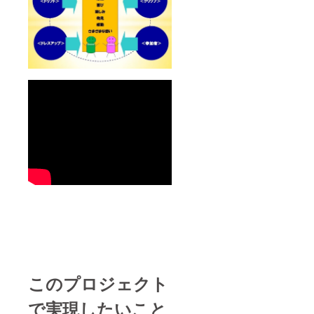
ご招待
※年末
の関東
圏内で
開催す
るオフ
会へご
招待さ
せてい
ただき
ます。
注
（サー
キット
同乗体
験及
び、お
楽しみ
会への
ご招待
による
現地ま
での交
通費等
は、ご
このプロジェクト
負担頂
きます
で実現したいこと
のでご