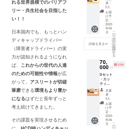
テッ
れる世界規模でのバリアフ
マトを
トバッ
者：
カー
贅沢に
ク（サ
0人
リー・共生社会を目指した
（１
搾った
イズ 横
お届
枚）サ
１０
幅36㎝
け予
い！！
イズ 横
０％天
定：
× 高さ
19㎝ ×
2020
然素材
37㎝ ×
年06
縦1.4㎝
の一品
マチ
日本国内でも、もっとハン
こ
月
「ホワ
です。
の
11cm
リ
イト文
太陽の
タ
素材 綿
ディキャップドライバー
ー
字」 ・
恵みと
ン
100％
詳細を見る
を
特製ト
（障害者ドライバー）の実
農家の
選
シーチ
択
マト
愛が
す
ング）
る
力が認知されるようになれ
ジュー
たっぷ
70,
ス
り注が
ば、
これからの世代の人達
残り20
（1000
000
れたこ
円
ml）２
の天然
のための可能性や情報
が広
Dセット
本セッ
とまと
・カッ
ト ・オ
ジュー
がって、
アスリートが切磋
ティン
リジナ
ス。 リ
グス
ルフェ
コピン
琢磨
できる
環境もより豊か
支援
テッ
イスタ
たっぷ
者：
カー
になる
はずだと長年ずっと
オル
り美容
0人
（１
素材 綿
と健康
お届
考え続けてきました。
枚）サ
100%
に効果
け予
イズ 横
75.5g/
定：
抜群の
19㎝ ×
2020
枚(240
おすす
その課題を実現させるため
年06
縦1.4㎝
匁) 片面
めの１
こ
月
「ホワ
フラッ
の
品で
に、
HCDM(ハンディキャッ
リ