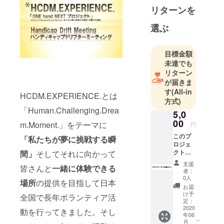
リターンを
る瞬間」そ
して自身と
選ぶ
同じ境遇や
障害を持っ
目標金額
た人達と一
未達でも
緒に社会復
リターン
帰や自立更
が届きま
生を目指す
す
(All-in
HCDM.EXPERIENCE.とは
キッカケの
方式)
場所を目的
「Human.Challenging.Drea
5,0
として自身
00
m.Moment.」をテーマに
円
が10代の頃
このプ
「私たちが夢に挑戦する瞬
から見出し
ロジェ
クトに
間」
そしてそれに向かって
た生きがい
共感・
であるサー
支援
皆さんと
一緒に体験できる
賛同・
者：
キットでの
応援し
0人
場所
の提供を目指して日本
ていた
安心安全を
お届
だける
け予
全国で長年ボランティア活
考慮した
方は、
定：
モータース
こちら
2020
動を行ってきました。そし
年06
からご
ポーツ活動
こ
月
支援ご