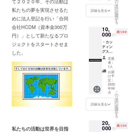
て２０２０年、その活動は
の
リ
と並行して
協力を
タ
ー
私たちの夢を実現させるた
お願い
継続的に
ン
詳細を見る
を
いたし
選
行ってきた
択
めに法人登記を行い「合同
ま
す
る
ボランティ
す！！※
会社HCDM（資本金300万
10,
一口
ア支援活動
残り99
5,000円
000
円）」として新たなるプロ
円
そのもので
から何
・カッ
あり、コロ
口でも
ジェクトをスタートさせま
ティン
OKで
ナ禍に先の
グス
す。熱
した。
見えない情
テッ
き思い
支援
カー
を込め
勢から一度
者：
（１
たお礼
1人
はその活動
枚）サ
のメー
お届
の継続を諦
イズ 横
ルを送
け予
19㎝ ×
らせて
定：
めざるを得
縦1.4㎝
2020
いただ
ない状況に
年06
「ホワ
きま
こ
月
イト文
直面した時
す！！
の
リ
字」 こ
タ
でも、個人
ー
のプロ
ン
詳細を見る
を
の趣味とし
ジェク
選
択
トに共
す
てではなく
る
感・賛
皆の希望と
20,
同・応
残り50
目標を持っ
援して
000
私たちの活動は世界を目指
円
いただ