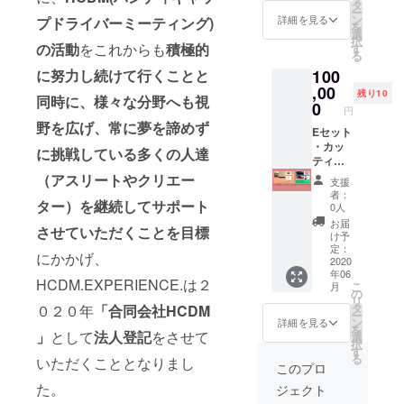
イト文
ト織
タ
す。 ぜ
ー
字」 ・
サイ
ン
ひ、こ
詳細を見る
プドライバーミーティング)
を
特製ト
ズ 縦
選
の贅沢
択
マト
34㎝ ×
の活動
をこれからも
積極的
す
を味
る
ジュー
横84㎝
わって
100
に努力し続けて行くことと
ス
みてく
（1000
,00
ださ
残り10
同時に、様々な分野へも視
ml）２
0
い。 感
円
本セッ
謝の気
野を広げ、
常に
夢を諦めず
ト ・オ
Eセット
持ちを
リジナ
・カッ
込め
に挑戦している多くの人達
ルフェ
ティン
て、２
イスタ
グス
（アスリートやクリエー
本セッ
支援
オル
テッ
トでお
者：
素材 綿
カー
ター）を継続してサポート
届けさ
0人
100%
（１
せてい
お届
させていただくことを目標
75.5g/
枚）サ
ただき
け予
枚(240
イズ 横
定：
ます。
にかかげ、
匁) 片面
19㎝ ×
2020
年06
フラッ
縦1.4㎝
HCDM.EXPERIENCE.は２
こ
月
ト織 サ
「ホワ
の
リ
イズ
イト文
タ
０２０年
「合同会社HCDM
ー
縦34㎝
字」 ・
ン
詳細を見る
を
× 横84
特製ト
」
として
法人登記
をさせて
選
択
㎝ ・オ
マト
す
る
いただくこととなりまし
リジナ
ジュー
このプロ
ルTシャ
ス ２
た。
ジェクト
ツ
本セッ