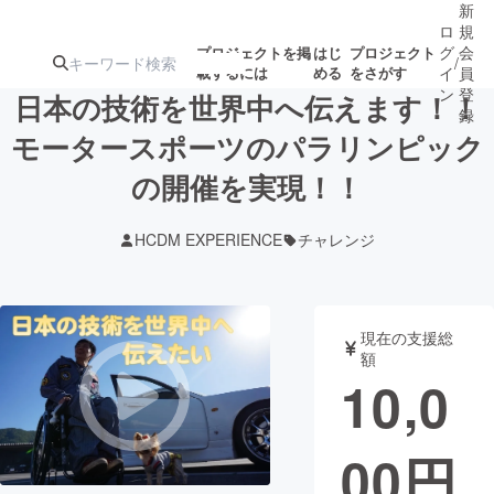
新
ロ
規
グ
会
プロジェクトを掲
はじ
プロジェクト
/
載するには
める
をさがす
イ
員
ン
登
日本の技術を世界中へ伝えます！！
録
モータースポーツのパラリンピック
の開催を実現！！
人気のプロ
注目のリ
注目の新着プロ
募集終了が近いプ
もうすぐ公開
ジェクト
ターン
ジェクト
ロジェクト
されます
HCDM EXPERIENCE
チャレンジ
アート・写真
音楽
現在の支援総
テクノロジー・ガジェット
ゲーム・サ
額
10,0
映像・映画
書籍・雑誌
00
円
ビジネス・起業
チャレンジ