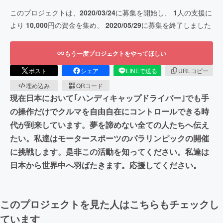
このプロジェクトは、
2020/03/24
に募集を開始し、
1
人の支援に
より
10,000
円の資金を集め、
2020/05/29
に募集を終了しました
もう一度プロジェクトをやってほしい
ポスト
シェア
LINEで送る
URLコピー
埋め込み
QRコード
現在日本において｢ハンディキャップドライバー｣でも手
の操作だけでクルマを自由自在にコントロールできる時
代が到来しています。夢を諦めない全ての人たちへ伝え
たい。私達はモータースポーツのパラリンピックの開催
に挑戦します。是非この活動を知ってください。私達は
日本から世界中へ羽ばたきます。応援してください。
このプロジェクトを見た人はこちらもチェックし
ています