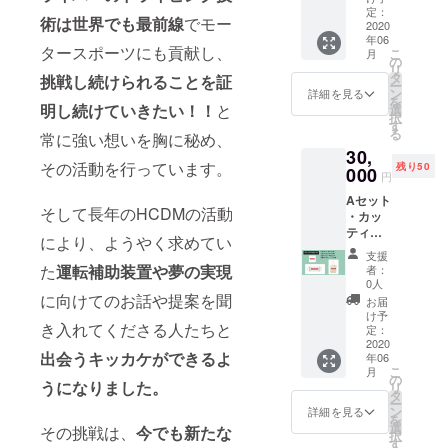
クスロ
定：
術は世界でも最前線
でモー
ゴ
2020
年06
（赤）
タースポーツにも貢献し、
こ
月
白文字
の
リ
サイズ
タ
挑戦し続けられることを証
ー
横17㎝
ン
詳細を見る
を
× 縦3.5
明し続けていきたい！！
と
選
択
㎝ ・
す
る
常に強い想いを胸に秘め、
ボック
30,
スロゴ
その活動を行っています。
残り50
（黄）
000
円
黒文字
Aセット
サイズ
そして長年のHCDMの活動
・カッ
横17㎝
ティン
× 縦3.5
により、ようやく求めてい
グス
㎝ ・
支援
テッ
ボック
た
運転補助装置や夢の実現
者：
カー
スロゴ
0人
（１
（黒）
に向けてのお話や提案を聞
お届
枚）サ
白文字
け予
き入れてくださる人たちと
イズ 横
サイズ
定：
19㎝ ×
2020
横17㎝
出会うキッカケができるよ
年06
縦1.4㎝
× 縦3.5
こ
月
「ホワ
㎝
の
うになりました。
リ
イト文
タ
ー
字」 ・
ン
詳細を見る
を
オリジ
選
その挑戦は、
今でも新たな
択
ナル
す