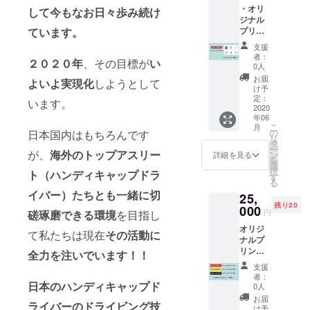
て生きてき
・オリ
ける方
して今もなお日々歩み続け
た形として
ジナル
は、ご
プリン
ています。
支援ご
これからの
トス
協力を
支援
世代の人達
テッ
お願い
者：
２０２０年
、その目標が
い
や情報を必
カー
いたし
0人
（１
ま
要としてい
お届
よいよ実現化
しようとして
枚）
す！！
け予
る人達のた
ボック
熱き思
定：
います。
スロゴ
2020
めにも自ら
いを込
年06
（赤）
めたお
の過去を振
こ
月
サイズ
礼の
の
日本国内はもちろんです
リ
り返って想
横17㎝
メール
タ
ー
× 縦3.5
が、
海外のトップアスリー
を送ら
ン
いを繋ぎと
詳細を見る
を
㎝ ・オ
せてい
選
めたいとい
択
ト
（ハンディキャップドラ
リジナ
ただき
す
る
う苦渋の想
ル缶
ま
イバー）
たちとも一緒に切
25,
バッチ
す！！
いから、
残り20
６種類
000
円
磋琢磨できる環境
を目指し
2024年の現
セット
オリジ
サイズ
在でもその
て私たちは現在
その活動に
ナルプ
各 直径
活動を継続
リント
3.2㎝ ×
全力を注いでいます！！
的に行って
ステッ
厚さ0.4
支援
カー
㎝
おります。
者：
３種類
日本のハンディキャップド
0人
セット
お届
ライバーのドライビング技
・ボッ
け予