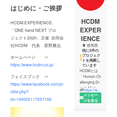
はじめに・ご挨拶
HCDM
HCDM.EXPERIENCE.
EXPER
「ONE hand NEXT プロ
IENCE
ジェクト2020」主催 合同会
社HCDM 代表 星野勝志
群馬県
他に2件の
プロジェク
ホームページ ⇒
トを掲載し
https://www.hcdm.co.jp/
ています
HCDMとは
フェイスブック ⇒
「Human.Ch
allenging.Dr
https://www.facebook.com/pr
eam.Momen
https://www.hcdm.co.jp/
ofile.php?
t.」をテーマ
メッセー
id=100002117557188
に「私たち
ジを送る
が人生に夢
と希望を見
出し挑戦す