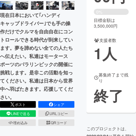
まちづくり・地域活性化
0%
現在日本において｢ハンディ
目標金額は
キャップドライバー｣でも手の操
3,500,000円
CAMPFIRE for Social Good
CAMPFIRE Creation
作だけでクルマを自由自在にコン
CAMPFIREふるさと納税
machi-ya
コミュニティ
トロールできる時代が到来してい
支援者数
1
人
ます。夢を諦めない全ての人たち
へ伝えたい。私達はモータース
ポーツのパラリンピックの開催に
挑戦します。是非この活動を知っ
募集終了まで残
てください。私達は日本から世界
り
終了
中へ羽ばたきます。応援してくだ
さい。
ポスト
シェア
LINEで送る
URLコピー
埋め込み
QRコード
このプロジェクトは、