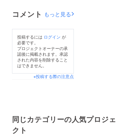
支援頂きました皆様本
で、よろしくお願いし
当にありがとうござい
ます！良かったらどん
コメント
もっと見る
ました！前回の投稿か
どん広げて頂けると嬉
ら期間が空いてしま
しいです！断りなく広
い、すみません。コロ
げてもらっても構いま
投稿するには
ログイン
が
ナウイルスも少し落ち
せんので、よろしくお
必要です。
着きつつありますの
プロジェクトオーナーの承
願いします！！
認後に掲載されます。承認
で、私たちも今回作業
https://camp-
された内容を削除すること
に入れそうなので第二
fire.jp/projects/view/23
はできません。
弾をさせて頂くことに
6598
※投稿する際の注意点
なりました！詳しく
は、今作成中ですの
で、もう少し投稿まで
お待ち頂ければと思い
ます。もし、ご興味が
あれば投稿をご確認し
同じカテゴリーの人気プロジェ
て頂ければ嬉しいで
クト
す！また、記事が完成