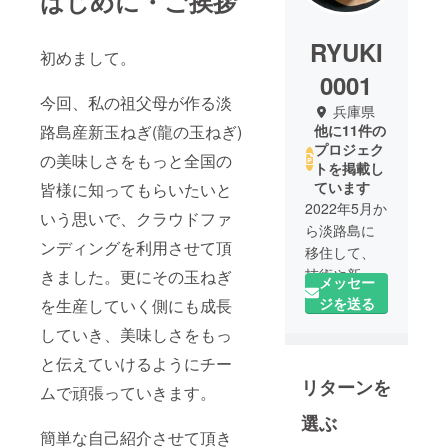
はじめに・ご挨拶
RYUKI
初めまして。
0001
今回、私の祖父母が作る淡
兵庫県
路島産新玉ねぎ(龍の玉ねぎ)
他に11件の
プロジェク
の美味しさをもっと全国の
トを掲載し
ています
皆様に知ってもらいたいと
2022年5月か
いう思いで、クラウドファ
ら淡路島に
ンディングを利用させて頂
移住して、
技術や新し
きました。更にその玉ねぎ
メッセー
い事を少し
ジを送る
を生産していく側にも成長
ずつ前に進
していき、美味しさをもっ
めていきま
と伝えていけるようにチー
す！
リターンを
ムで頑張っていきます。
選ぶ
簡単な自己紹介させて頂き