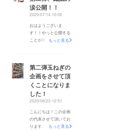
涙公開！！
2020/07/14 10:00
おはようございま
す！！やっと公開する
ことが出来ました！コ
もっと見る
ロナの申請など色々し
たり、細かい修正が多
くて遅くなってしまい
第二弾玉ねぎの
ました。今回のに詳し
企画をさせて頂
く収穫の所など記載し
くことになりま
てみましたので、ご興
味ありましたらご確認
した！
頂ければと思います！
2020/06/23 12:51
今回こそ梱包作業に行
こんにちは！この企画
きます！写真とかも
の代表させて頂いてお
いっぱい上げて報告で
ります、大籔です。ご
もっと見る
きればと思いますの