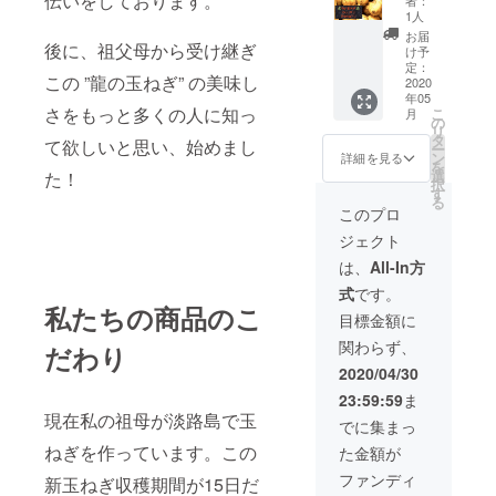
伝いをしております。
ぎ）20
価格と
1人
㎏コー
なって
お届
ス 生産
後に、祖父母から受け継ぎ
いま
け予
状況に
す。
定：
この ”龍の玉ねぎ” の美味し
より限
2020
年05
定10個
さをもっと多くの人に知っ
こ
月
とさせ
の
リ
て頂き
タ
て欲しいと思い、始めまし
ー
ます。
ン
詳細を見る
を
1ケース
選
た！
択
の個数
す
る
は、約
このプロ
60個程
ジェクト
です。
※送料
は、
All-In方
1900円
式
です。
込みの
私たちの商品のこ
価格と
目標金額に
なって
関わらず、
いま
だわり
す。
2020/04/30
23:59:59
ま
現在私の祖母が淡路島で玉
でに集まっ
ねぎを作っています。この
た金額が
ファンディ
新玉ねぎ収穫期間が15日だ