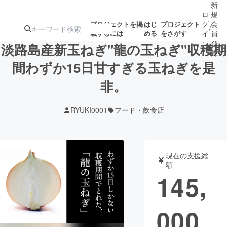
新
ロ
規
グ
会
プロジェクトを掲
はじ
プロジェクト
/
載するには
める
をさがす
イ
員
ン
登
淡路島産新玉ねぎ"龍の玉ねぎ"収穫期
録
間わずか15日甘すぎる玉ねぎを是
非。
人気のプロ
注目のリ
注目の新着プロ
募集終了が近いプ
もうすぐ公開
ジェクト
ターン
ジェクト
ロジェクト
されます
RYUKI0001
フード・飲食店
アート・写真
音楽
現在の支援総
テクノロジー・ガジェット
ゲーム・サ
額
145,
映像・映画
書籍・雑誌
000
ビジネス・起業
チャレンジ