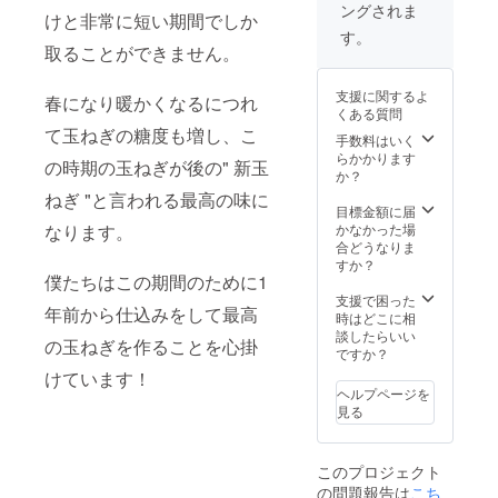
ングされま
けと非常に短い期間でしか
す。
取ることができません。
支援に関するよ
春になり暖かくなるにつれ
くある質問
て玉ねぎの糖度も増し、こ
手数料はいく
らかかります
の時期の玉ねぎが後の" 新玉
か？
ねぎ "と言われる最高の味に
目標金額に届
かなかった場
なります。
合どうなりま
すか？
僕たちはこの期間のために1
支援で困った
年前から仕込みをして最高
時はどこに相
談したらいい
の玉ねぎを作ることを心掛
ですか？
けています！
ヘルプページを
見る
このプロジェクト
の問題報告は
こち