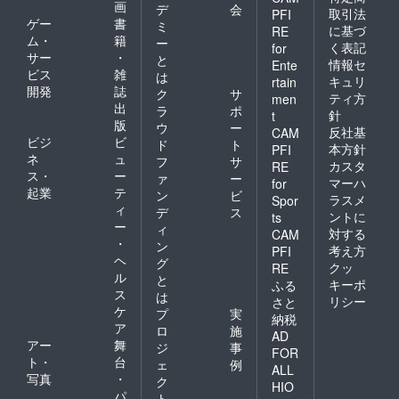
画
デ
会
取引法
PFI
ゲー
書
ミ
に基づ
RE
ム・
籍
ー
く表記
for
サー
・
と
情報セ
Ente
ビス
雑
は
キュリ
rtain
開発
誌
ク
サ
ティ方
men
出
ラ
ポ
針
t
版
ウ
ー
反社基
CAM
ビジ
ビ
ド
ト
本方針
PFI
ネ
ュ
フ
サ
カスタ
RE
ス・
ー
ァ
ー
マーハ
for
起業
テ
ン
ビ
ラスメ
Spor
ィ
デ
ス
ントに
ts
ー
ィ
対する
CAM
・
ン
考え方
PFI
ヘ
グ
クッ
RE
ル
と
キーポ
ふる
ス
は
リシー
さと
ケ
プ
実
納税
ア
ロ
施
AD
アー
舞
ジ
事
FOR
ト・
台
ェ
例
ALL
写真
・
ク
HIO
パ
ト