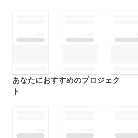
して、投稿しましたら
こちらでもご報告させ
て頂きます。今回の玉
ねぎの特徴としまして
は、前回の物よりも辛
味が出てきます。です
が、火を通して頂けれ
ば甘さがジワジワと湧
いてきます！逆に辛味
を活かしたお料理なん
あなたにおすすめのプロジェク
かにも使って頂けるか
と思います！もし、ま
ト
たご興味がありました
らご支援等よろしくお
願いします。最後まで
読んで頂きありがとう
ございました。