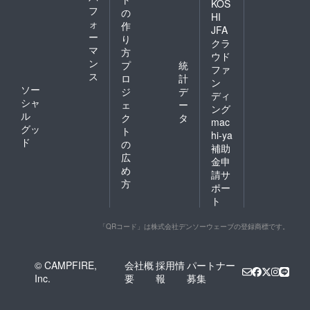
KOS
フ
の
HI
ォ
作
JFA
ー
り
クラ
マ
方
ウド
ン
プ
統
ファ
ス
ロ
計
ン
ソー
ジ
デ
ディ
シャ
ェ
ー
ング
ル
ク
タ
mac
グッ
ト
hi-ya
ド
の
補助
広
金申
め
請サ
方
ポー
ト
「QRコード」は株式会社デンソーウェーブの登録商標です。
© CAMPFIRE,
会社概
採用情
パートナー
Inc.
要
報
募集