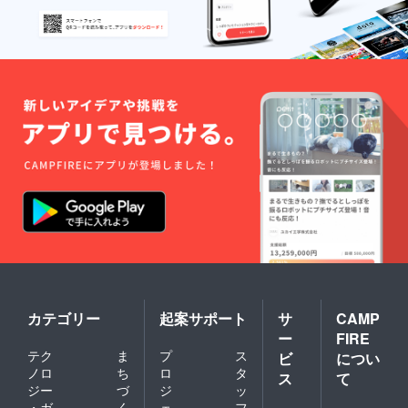
カテゴリー
起案サポート
サ
CAMP
ー
FIRE
テク
ま
プ
ス
ビ
につい
ノロ
ち
ロ
タ
ス
て
ジー
づ
ジ
ッ
・ガ
く
ェ
フ