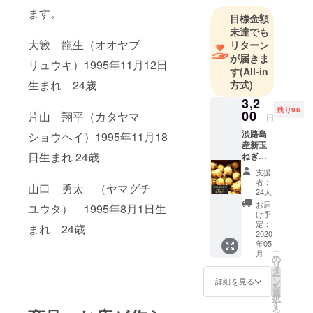
ます。
目標金額
未達でも
大籔 龍生（オオヤブ
リターン
が届きま
リュウキ）1995年11月12日
す
(All-in
生まれ 24歳
方式)
3,2
残り96
00
片山 翔平（カタヤマ
円
淡路島
ショウヘイ）1995年11月18
産新玉
日生まれ 24歳
ねぎ
（龍の
支援
玉ね
者：
山口 勇太 （ヤマグチ
ぎ）5㎏
24人
コース
お届
ユウタ） 1995年8月1日生
生産状
け予
況によ
定：
まれ 24歳
り限定
2020
年05
120ケー
こ
月
スとさ
の
リ
せて頂
タ
ー
きま
ン
詳細を見る
を
す。 1
選
択
ケース
す
る
の個数