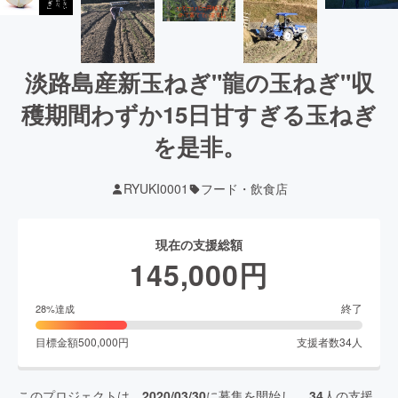
淡路島産新玉ねぎ"龍の玉ねぎ"収
穫期間わずか15日甘すぎる玉ねぎ
を是非。
RYUKI0001
フード・飲食店
現在の支援総額
145,000
円
終了
28
%達成
目標金額
500,000
円
支援者数
34
人
このプロジェクトは、
2020/03/30
に募集を開始し、
34
人の支援