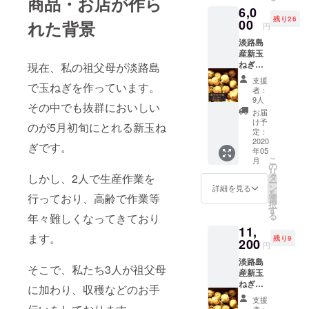
商品・お店が作ら
6,0
は、約
残り26
15個程
00
れた背景
円
入って
淡路島
いま
産新玉
す。 ※
ねぎ
送料
現在、私の祖父母が淡路島
（龍の
1100円
支援
で玉ねぎを作っています。
玉ね
込みの
者：
ぎ）10
価格と
9人
その中でも抜群においしい
㎏コー
なって
お届
ス 生産
いま
け予
のが5月初旬にとれる新玉ね
状況に
す。
定：
より限
2020
ぎです。
年05
定35
こ
月
ケース
の
リ
とさせ
タ
しかし、2人で生産作業を
ー
て頂き
ン
詳細を見る
を
ます。
行っており、高齢で作業等
選
択
1ケース
す
る
年々難しくなってきており
の個数
11,
は、約
ます。
残り9
30個程
200
円
入って
淡路島
いま
そこで、私たち3人が祖父母
産新玉
す。 ※
ねぎ
送料
に加わり、収穫などのお手
（龍の
1450円
支援
玉ね
込みの
者：