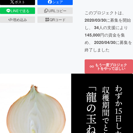
ポスト
シェア
LINEで送る
URLコピー
このプロジェクトは、
2020/03/30
に募集を開始
埋め込み
QRコード
し、
34
人の支援により
145,000
円の資金を集
め、
2020/04/30
に募集を
終了しました
もう一度プロジェク
トをやってほしい