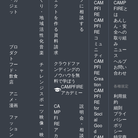
CAM
CAMP
ジェ
り
ク
に
PFI
FIREと
ット
・
ト
相
RE
は
地
を
談
CAM
あんし
域
作
す
PFI
ん・安
活
る
る
RE
全への
性
資
コ
取り組
化
料
ミュ
み
プロ
音
請
ニ
ニュー
ダク
楽
求
ティ
ス
ト
CAM
ヘルプ
クラウドファ
フー
チ
PFI
お問い
ンディングの
ド・
ャ
RE
合わせ
ノウハウを無
飲食
レ
Crea
料で学ぼう
店
ン
tion
各種規定
CAMPFIRE
ジ
CAM
アカデミー
アニ
ス
利用規
PFI
メ・
ポ
約
RE
漫画
ー
CA
説
細則
for
ツ
MP
明
プライ
Soci
ファ
映
FI
会
バシー
al
ッ
像
RE
・
ポリ
Goo
ショ
・
ア
相
シー
d
ン
映
カ
談
特定商
CAM