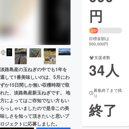
円
まちづくり・地域活性化
CAMPFIRE for Social Good
CAMPFIRE Creation
28%
CAMPFIREふるさと納税
machi-ya
コミュニティ
目標金額は
500,000円
支援者数
34
人
淡路島産の玉ねぎの中でも1年を
通して1番美味しいのは、5月にわ
ずか15日間しか無い収穫時期で取
募集終了まで残
れた、淡路島産新玉ねぎです。 地
り
方によってはご存知でない方もい
終了
らっしゃいましたので是非この美
味しさを知って頂きたいと思いプ
ロジェクトに応募しました。