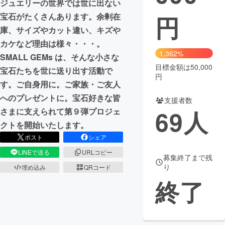
ジュエリーの世界では世に出ない
円
宝石がたくさんあります。余剰在
まちづくり・地域活性化
庫、サイズやカット違い、キズや
カケなど理由は様々・・・。
CAMPFIRE for Social Good
CAMPFIRE Creation
1,362%
SMALL GEMs は、そんな小さな
CAMPFIREふるさと納税
machi-ya
コミュニティ
目標金額は50,000
宝石たちを世に送り出す活動で
円
す。ご自身用に。ご家族・ご友人
へのプレゼントに。宝石好きな皆
支援者数
69
人
さまに支えられて第９弾プロジェ
クトを開始いたします。
ポスト
シェア
LINEで送る
URLコピー
募集終了まで残
り
埋め込み
QRコード
終了