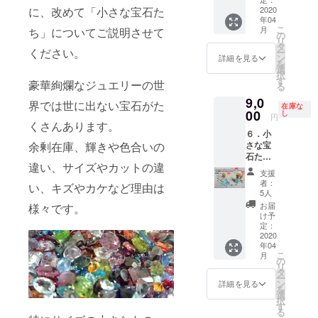
す ※お
は、本
DR200
2020
に、改めて「小さな宝石た
種類や
届け先
名を入
年04
2-F-1）
形、大
のご住
力して
こ
月
ち」についてご説明させて
小さな
きさ、
の
所は、
くださ
リ
宝石た
色はお
タ
番地以
い （ハ
ください。
ー
ちの中
まかせ
ン
下まで
詳細を見る
ンドル
を
から、
となり
選
忘れず
ネーム
択
「濃い
ます。
す
に入力
等の場
豪華絢爛なジュエリーの世
る
めの赤
早割特
してく
合、郵
9,0
色系」
別価
ださい
界では世に出ない宝石がた
便局よ
在庫な
の宝石
00
格
し
※お届け
り返送
円
を選別
くさんあります。
10,000
先のお
されて
６．小
しまし
円
名前
しま
さな宝
余剰在庫、輝きや色合いの
た。 で
（税・
は、本
い、お
石たち
きるだ
送料
名を入
届けが
違い、サイズやカットの違
「薄水
け詰め
込）
力して
できま
支援
色」
込んだ
➡
くださ
者：
せん）
い、キズやカケなど理由は
【早
小瓶を
9,000円
5人
い （ハ
※複数の
割】
１個お
（税・
ンドル
お届
様々です。
ご支援
（品
届けし
送料
け予
ネーム
をいた
番：
ます。
定：
込） ※
等の場
だいた
LSB200
2020
宝石の
画像は
合、郵
場合、
年04
2-F-1）
種類や
リター
便局よ
リター
こ
月
小さな
形、大
の
ン品の
り返送
ン品は
リ
宝石た
きさ、
タ
一例で
されて
同梱に
ー
ちの中
色はお
ン
す ※お
詳細を見る
しま
て発送
を
から、
まかせ
選
届け先
い、お
いたし
択
「薄め
となり
す
のご住
届けが
ます ※
る
の水色
ます。
所は、