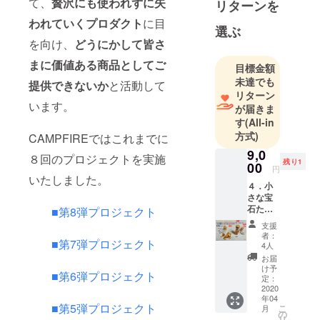
て、
贅沢にも使われずに失
リターンを
い、キズや
カケなど理
われていくプロダクト
に目
選ぶ
由は
を向け、
どうにかして皆さ
様々・・・
まに価値ある商品としてご
目標金額
。SMALL
未達でも
提供できないか
と活動して
GEMs は、
リターン
そんな小さ
います。
が届きま
な宝石たち
す
(All-in
を世に送り
方式)
CAMPFIREではこれまでに
出す活動を
9,0
８回のプロジェクトを実施
始めまし
残り1
00
円
いたしました。
た。
４．小
さな宝
石たち
ご自身用
■第8弾プロジェクト
「オレ
に。
支援
ンジ
者：
■第7弾プロジェクト
色」
4人
【早
ご家族・ご
お届
割】
け予
友人へのプ
■第6弾プロジェクト
（品
定：
レゼント
番：
2020
年04
O2002-
に。
■第5弾プロジェクト
こ
月
F-1）小
の
リ