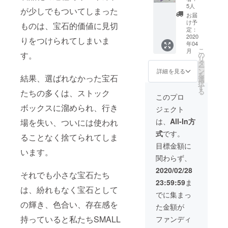
【早
１個お
➡
5人
先のお
をいた
が少しでもついてしまった
割】
届けし
9,000円
名前
お届
だいた
（品
ます。
（税・
け予
は、本
場合、
ものは、宝石的価値に見切
番：
宝石の
定：
送料
名を入
リター
LPu200
2020
種類や
込） ※
りをつけられてしまいま
力して
ン品は
年04
2-F-1）
形、大
画像は
くださ
同梱に
こ
月
小さな
きさ、
す。
の
リター
い （ハ
て発送
リ
宝石た
色はお
タ
ン品の
ンドル
いたし
ー
ちの中
まかせ
ン
一例で
詳細を見る
ネーム
ます ※
を
結果、選ばれなかった宝石
から、
となり
選
す ※お
等の場
お届け
択
「薄め
ます。
す
届け先
合、郵
予定日
る
たちの多くは、ストック
の紫色
早割特
のご住
このプロ
便局よ
は2020
系」の
別価
所は、
り返送
年4月1
ボックスに溜められ、行き
ジェクト
宝石を
格
番地以
されて
日です
選別し
10,000
下まで
は、
All-In方
しま
場を失い、ついには使われ
が、発
まし
円
忘れず
い、お
送準備
式
です。
た。 で
（税・
ることなく捨てられてしま
に入力
届けが
完了次
きるだ
送料
してく
目標金額に
できま
第発送
け詰め
います。
込）
ださい
せん）
いたし
関わらず、
込んだ
➡
※お届け
※複数の
ます
小瓶を
9,000円
先のお
2020/02/28
ご支援
それでも小さな宝石たち
１個お
（税・
名前
をいた
23:59:59
ま
届けし
送料
は、本
だいた
は、紛れもなく宝石として
ます。
込） ※
名を入
でに集まっ
場合、
宝石の
画像は
力して
リター
の輝き、色合い、存在感を
た金額が
種類や
リター
くださ
ン品は
形、大
ン品の
い （ハ
持っていると私たちSMALL
ファンディ
同梱に
きさ、
一例で
ンドル
て発送