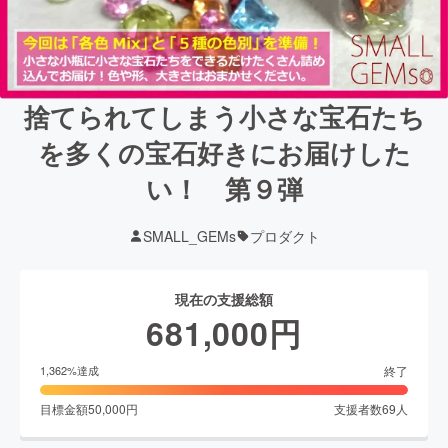
捨てられてしまう小さな宝石たち
を多くの宝石好きにお届けした
い！ 第９弾
SMALL_GEMs
プロダクト
現在の支援総額
681,000
円
終了
1,362
%達成
目標金額
50,000
円
支援者数
69
人