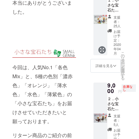
しまし
格
本当にありがとうございま
さな宝
た。 で
10,000
石たち
きるだ
した。
円
「各
け詰め
（税・
支援
色」
込んだ
送料
者：
【早
小瓶を
込）
25人
割】
１個お
➡
お届
（品
届けし
9,000円
け予
番：
ます。
定：
（税・
M2002-
2020
宝石の
送料
年04
F-1）小
種類や
込） ※
こ
月
さな宝
形、大
の
画像は
リ
石たち
きさ、
タ
リター
ー
の中か
色はお
ン
ン品の
詳細を見る
今回は、人気No.1「各色
を
ら、
まかせ
選
一例で
択
「様々
となり
す
Mix」と、5種の色別「濃赤
す ※お
る
な色」
ます。
届け先
9,0
の宝石
色」「オレンジ」「薄水
通常価
のご住
在庫な
を選別
00
格
し
所は、
円
色」「水色」「薄紫色」の
しまし
10,000
番地以
２．小
た。 で
円
下まで
「小さな宝石たち」をお届
さな宝
きるだ
（税・
忘れず
石たち
け詰め
送料
に入力
けさせていただきたいと
「濃赤
込んだ
込） ※
してく
支援
色」
小瓶を
画像は
ださい
者：
願っております。
【早
１個お
リター
5人
※お届け
割】
届けし
ン品の
先のお
お届
（品
ます。
リターン商品のご紹介の前
一例で
け予
名前
番：
宝石の
定：