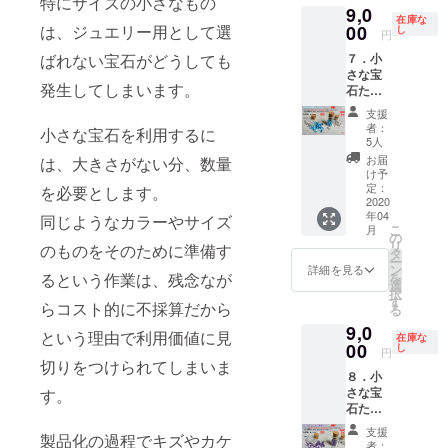
特にサイズの小さなもの
できま
お届け
9,0
系」の
早割特
番地以
せん）
予定日
在庫な
宝石を
00
は、ジュエリー用として選
別価
し
下まで
※複数の
円
は2020
選別し
格
忘れず
ご支援
年4月1
７．小
ばれない宝石がどうしても
まし
10,000
に入力
をいた
日です
さな宝
た。 で
円
してく
だいた
が、発
発生してしまいます。
石たち
きるだ
（税・
ださい
場合、
送準備
「水
け詰め
送料
※お届け
リター
支援
完了次
色」
込んだ
込）
先のお
者：
ン品は
第発送
小さな宝石を利用するに
【早
小瓶を
➡
5人
名前
同梱に
いたし
割】
１個お
9,000円
は、本
お届
は、大きさがない分、数量
て発送
ます
（品
届けし
（税・
け予
名を入
いたし
番：
ます。
定：
送料
を必要とします。
力して
ます ※
SB2002
2020
宝石の
込） ※
くださ
お届け
年04
-F-1）
同じようなカラーやサイズ
種類や
画像は
い （ハ
予定日
こ
月
小さな
形、大
の
リター
ンドル
は2020
リ
のものをそのために準備す
宝石た
きさ、
タ
ン品の
ネーム
年4月1
ー
ちの中
色はお
ン
一例で
詳細を見る
等の場
日です
を
るという作業は、残念なが
から、
まかせ
選
す ※お
合、郵
が、発
択
「水色
となり
す
届け先
便局よ
送準備
らコスト的に不採算だから
る
系」の
ます。
のご住
り返送
完了次
9,0
宝石を
早割特
所は、
という理由で利用価値に見
されて
第発送
在庫な
選別し
00
別価
し
番地以
しま
円
いたし
まし
格
切りをつけられてしまいま
下まで
い、お
ます
８．小
た。 で
10,000
忘れず
届けが
さな宝
す。
きるだ
円
に入力
できま
石たち
け詰め
（税・
してく
せん）
「薄紫
込んだ
送料
ださい
※複数の
支援
製品化の過程でキズやカケ
色」
小瓶を
込）
※お届け
者：
ご支援