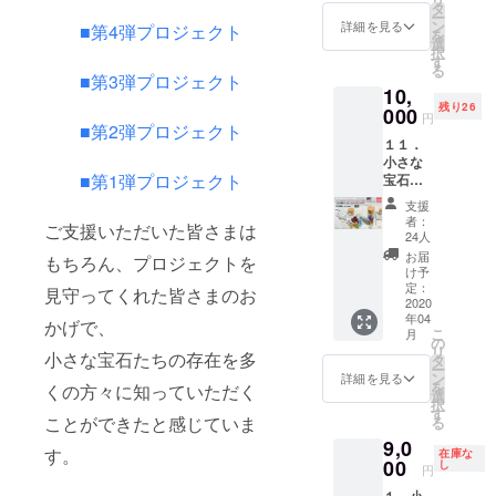
さな宝
タ
ー
石たち
宝石を気軽
ン
詳細を見る
■第4弾プロジェクト
を
の中か
選
に楽しめる
択
ら、
す
る
SMALL
「オレ
■第3弾プロジェクト
10,
ンジ色
GEMs をぜ
残り26
系」の
000
円
ひご利用く
■第2弾プロジェクト
宝石を
１１．
ださい。
選別し
小さな
まし
■第1弾プロジェクト
宝石た
た。 で
ち
きるだ
支援
「様々
け詰め
者：
ご支援いただいた皆さまは
な色」
込んだ
24人
【通
小瓶を
お届
もちろん、プロジェクトを
常】
１個お
け予
（品
届けし
定：
見守ってくれた皆さまのお
番：
2020
ます。
年04
M2002-
宝石の
かげで、
こ
月
F-1s）
種類や
の
リ
小さな宝石たちの存在を多
小さな
形、大
タ
ー
宝石た
きさ、
ン
詳細を見る
を
くの方々に知っていただく
ちの中
色はお
選
択
から、
まかせ
す
ことができたと感じていま
る
「様々
となり
9,0
な色」
ます。
す。
在庫な
の宝石
00
早割特
し
円
を選別
別価
１．小