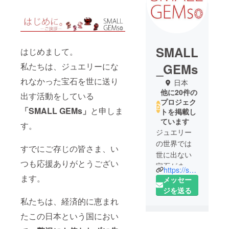
SMALL
はじめまして。
私たちは、ジュエリーにな
_GEMs
れなかった宝石を世に送り
日本
他に20件の
出す活動をしている
プロジェク
「SMALL GEMs」
と申しま
トを掲載し
ています
す。
ジュエリー
の世界では
すでにご存じの皆さま、い
世に出ない
つも応援ありがとうござい
宝石がまだ
https://small-gems.candy-k-diamond.com
まだたくさ
ます。
メッセー
んありま
ジを送る
す。余剰在
私たちは、経済的に恵まれ
庫、サイズ
たこの日本という国におい
やカット違