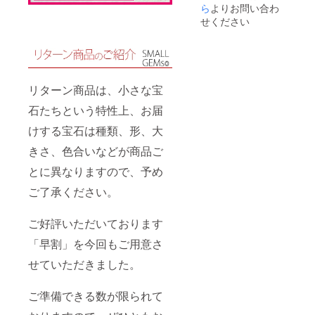
に入力
ら
よりお問い合わ
できま
送準備
してく
せん）
完了次
せください
ださい
※複数の
第発送
※お届け
ご支援
いたし
先のお
をいた
ます
名前
だいた
は、本
場合、
名を入
リター
リターン商品は、小さな宝
力して
ン品は
くださ
同梱に
石たちという特性上、お届
い （ハ
て発送
けする宝石は種類、形、大
ンドル
いたし
ネーム
ます ※
きさ、色合いなどが商品ご
等の場
お届け
合、郵
予定日
とに異なりますので、予め
便局よ
は2020
り返送
年4月1
ご了承ください。
されて
日です
しま
が、発
い、お
送準備
ご好評いただいております
届けが
完了次
できま
「早割」を今回もご用意さ
第発送
せん）
いたし
せていただきました。
※複数の
ます
ご支援
をいた
ご準備できる数が限られて
だいた
場合、