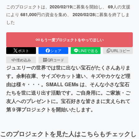
このプロジェクトは、
2020/02/19
に募集を開始し、
69
人の支援
により
681,000
円の資金を集め、
2020/02/28
に募集を終了しま
した
もう一度プロジェクトをやってほしい
ポスト
シェア
LINEで送る
URLコピー
埋め込み
QRコード
ジュエリーの世界では世に出ない宝石がたくさんありま
す。余剰在庫、サイズやカット違い、キズやカケなど理
由は様々・・・。SMALL GEMs は、そんな小さな宝石
たちを世に送り出す活動です。ご自身用に。ご家族・ご
友人へのプレゼントに。宝石好きな皆さまに支えられて
第９弾プロジェクトを開始いたします。
このプロジェクトを見た人はこちらもチェックし