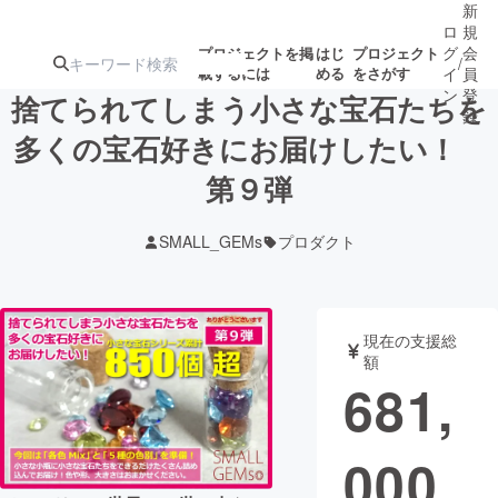
新
ロ
規
グ
会
プロジェクトを掲
はじ
プロジェクト
/
載するには
める
をさがす
イ
員
ン
登
捨てられてしまう小さな宝石たちを
録
多くの宝石好きにお届けしたい！
第９弾
人気のプロ
注目のリ
注目の新着プロ
募集終了が近いプ
もうすぐ公開
ジェクト
ターン
ジェクト
ロジェクト
されます
SMALL_GEMs
プロダクト
アート・写真
音楽
現在の支援総
テクノロジー・ガジェット
ゲーム・サ
額
681,
映像・映画
書籍・雑誌
000
ビジネス・起業
チャレンジ