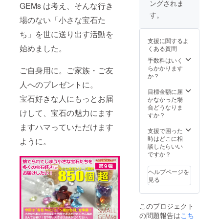
ングされま
色はお
GEMs は考え、そんな行き
す ※お
ネーム
いたし
まかせ
届け先
等の場
す。
ます ※
場のない「小さな宝石た
となり
のご住
合、郵
お届け
ます。
所は、
便局よ
予定日
ち」を世に送り出す活動を
早割特
番地以
り返送
は2020
支援に関するよ
別価
下まで
されて
年4月1
始めました。
くある質問
格
忘れず
しま
日です
10,000
に入力
手数料はいく
い、お
が、発
円
してく
らかかります
届けが
ご自身用に。ご家族・ご友
送準備
（税・
ださい
か？
できま
完了次
送料
※お届け
人へのプレゼントに。
せん）
第発送
込）
先のお
目標金額に届
※複数の
いたし
宝石好きな人にもっとお届
➡
名前
かなかった場
ご支援
ます
9,000円
は、本
合どうなりま
をいた
けして、宝石の魅力にます
（税・
名を入
すか？
だいた
送料
力して
場合、
ますハマっていただけます
込） ※
くださ
支援で困った
リター
画像は
い （ハ
時はどこに相
ン品は
ように。
リター
ンドル
談したらいい
同梱に
ン品の
ネーム
ですか？
て発送
一例で
等の場
いたし
す ※お
合、郵
ます ※
ヘルプページを
届け先
便局よ
お届け
見る
のご住
り返送
予定日
所は、
されて
は2020
番地以
しま
年4月1
このプロジェクト
下まで
い、お
日です
の問題報告は
こち
忘れず
届けが
が、発