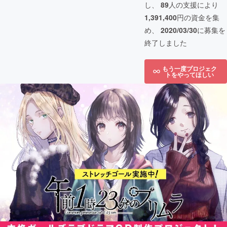
し、
89
人の支援により
1,391,400
円の資金を集
め、
2020/03/30
に募集を
終了しました
もう一度プロジェク
トをやってほしい