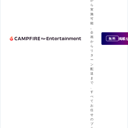
ら
実
施
可
能
。
企
画
掲載
無料
か
ら
リ
タ
ー
ン
配
送
ま
で
、
す
べ
て
お
任
せ
の
プ
ラ