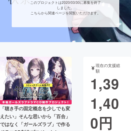
このプロジェクトは2020/03/30に募集を終了
しました。
まちづくり・地域活性化
こちらから関連ページを閲覧いただけます。
CAMPFIRE for Social Good
CAMPFIRE Creation
CAMPFIREふるさと納税
machi-ya
コミュニティ
現在の支援総
額
1,39
1,40
「聴き手の固定概念を少しでも変
0
円
えたい」そんな思いから「百合」
ではなく「ガールズラブ」で作る