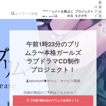
新
ロ
規
グ
会
プロジェクトを掲
はじ
プロジェクト
/
載するには
める
をさがす
イ
員
ン
登
録
人気のプロ
注目のリ
注目の新着プロ
募集終了が近いプ
もうすぐ公開
午前1時23分のプリ
ジェクト
ターン
ジェクト
ロジェクト
されます
ムラ〜本格ガールズ
ラブドラマCD制作
アート・写真
音楽
プロジェクト！
テクノロジー・ガジェット
ゲーム・サ
tatumiumi
ゲーム・サービス開発
映像・映画
書籍・雑誌
詳細や商品のご予約はこちらから！
【午前1時23分のプリムラ公式サイト】
ビジネス・起業
チャレンジ