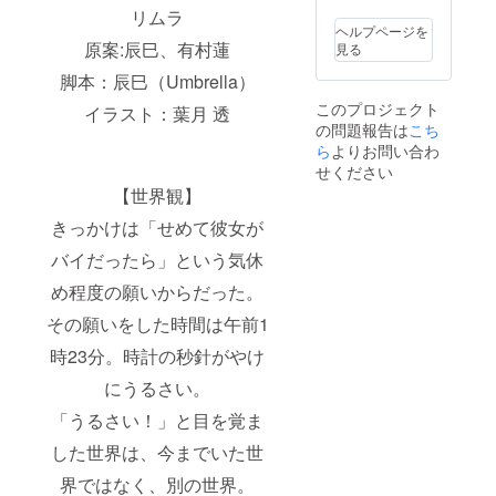
リムラ
ヘルプページを
原案:辰巳、有村蓮
見る
脚本：辰巳（Umbrella）
このプロジェクト
イラスト：葉月 透
の問題報告は
こち
ら
よりお問い合わ
せください
【世界観】
きっかけは「せめて彼女が
バイだったら」という気休
め程度の願いからだった。
その願いをした時間は午前1
時23分。時計の秒針がやけ
にうるさい。
「うるさい！」と目を覚ま
した世界は、今までいた世
界ではなく、別の世界。