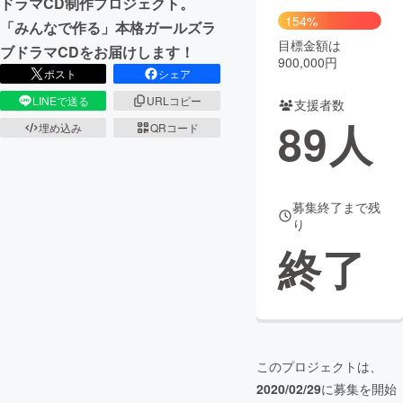
ドラマCD制作プロジェクト。
154%
「みんなで作る」本格ガールズラ
目標金額は
ブドラマCDをお届けします！
900,000円
ポスト
シェア
LINEで送る
URLコピー
支援者数
89
人
埋め込み
QRコード
募集終了まで残
り
終了
このプロジェクトは、
2020/02/29
に募集を開始