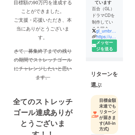
目標額の90万円を達成する
ています
百合（GL）
ことができました。
ドラマCDを
ご支援・応援いただき、本
制作してい
当にありがとうございま
る合同会社
gl_umbrella
Umbrella代
https://umbrellaumi.com/
す。
表。
メッセー
5回目のクラ
ジを送る
さて、募集終了までの残り
ウドファン
の期間でストレッチゴール
ディングで
にチャレンジしたいと思い
す。よろし
リターンを
くお願いし
ます。
ます。
選ぶ
全てのストレッチ
目標金額
未達でも
ゴール達成ありが
リターン
が届きま
とうございま
す
(All-in
方式)
す！！