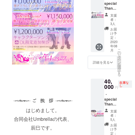
「キャ
special
スト全
Thanks
員」直
にクレ
支援
筆サイ
ジット
者：
ン入り
記載 ・
3人
色紙 ※
SS付き
お届
記載す
イラス
け予
るお名
トポス
定：
前を支
トカー
2020
年08
援時に
ド ・GL
こ
月
「備考
ドラマ
の
リ
欄」へ
CD「午
タ
ー
ご記入
前1時23
ン
詳細を見る
を
くださ
分のプ
選
択
い。
リム
す
る
ラ」 ・
40,
おまけ
在庫な
CD ※
000
し
円
キャス
・
トトー
special
ク ・
Thanks
「あな
にクレ
たのお
はじめまして。
支援
ジット
名前付
者：
合同会社Umbrellaの代表、
記載 ・
き」
5人
SS付き
キャス
お届
辰巳です。
イラス
ト全員
け予
トポス
直筆サ
定：