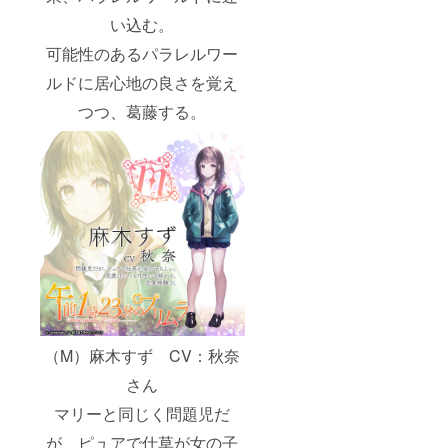
い込む。
可能性のあるパラレルワー
ルドに居心地の良さを覚え
つつ、葛藤する。
（M）麻木すず CV：秋奈
さん
マリーと同じく問題児だ
が、ピュアで仕草が女の子