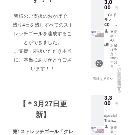
3,0
00
円
・GLド
皆様のご支援のおかげで、
ラマ
残り4日を残しすべてのスト
CD「午
前1時23
支援
レッチゴールを達成するこ
分のプ
者：
リム
4人
とができました。
ラ」
お届
データ
け予
ご支援・応援いただき本当
版
定：
2020
に、本当にありがとうござ
年08
こ
月
います！！
の
リ
タ
ー
ン
詳細を見る
を
選
択
す
る
3,3
【＊3月27日更
00
円
・
新】
special
Thanks
にクレ
支援
ジット
第1ストレッチゴール「クレ
者：
記載 ・