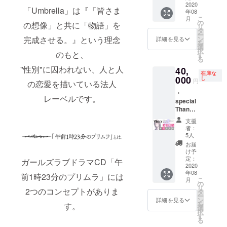
トカー
2020
イン入
「Umbrella」は『「皆さま
年08
ド ・GL
り色紙
こ
月
ドラマ
※どなた
の
の想像」と共に「物語」を
リ
CD「午
に名前
タ
ー
前1時23
を書い
ン
完成させる。』という理念
詳細を見る
を
分のプ
てほし
選
択
リム
のもと、
いか選
す
る
ラ」 ・
べま
"性別"に囚われない、人と人
40,
おまけ
す。 ※
在庫な
CD ※
000
記載す
し
円
の恋愛を描いている法人
キャス
るお名
・
トトー
前とど
レーベルです。
special
ク ・
なたに
Thanks
「井澤
お名前
にクレ
詩織さ
を書い
支援
ジット
ん」直
てほし
者：
記載 ・
筆サイ
いかを
5人
SS付き
ン入り
支援時
お届
イラス
色紙 ※
に「備
け予
トポス
記載す
定：
考欄」
ガールズラブドラマCD「午
トカー
2020
るお名
へご記
年08
ド ・GL
前を支
前1時23分のプリムラ」には
入くだ
こ
月
ドラマ
援時に
の
さい。
リ
CD「午
2つのコンセプトがありま
「備考
タ
ー
前1時23
欄」へ
ン
詳細を見る
を
す。
分のプ
ご記入
選
択
リム
くださ
す
る
ラ」 ・
い。