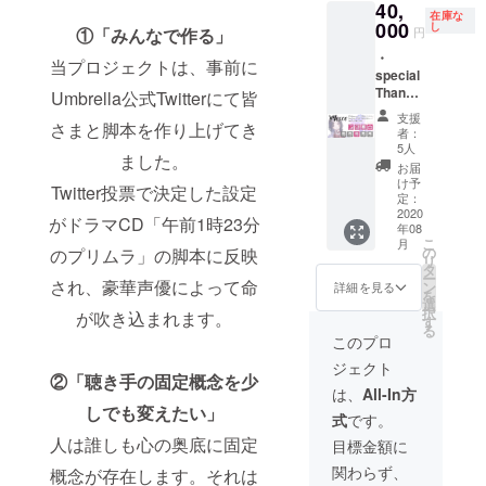
40,
おまけ
在庫な
CD ※
000
し
円
①「みんなで作る」
キャス
・
トトー
当プロジェクトは、事前に
special
ク ・
Thanks
「秋奈
Umbrella公式Twitterにて皆
にクレ
さん」
支援
ジット
さまと脚本を作り上げてき
直筆サ
者：
記載 ・
イン入
5人
ました。
SS付き
り色紙
お届
イラス
※記載す
け予
Twitter投票で決定した設定
トポス
るお名
定：
トカー
2020
前を支
がドラマCD「午前1時23分
年08
ド ・GL
援時に
こ
月
ドラマ
「備考
の
のプリムラ」の脚本に反映
リ
CD「午
欄」へ
タ
ー
前1時23
され、豪華声優によって命
ご記入
ン
詳細を見る
を
分のプ
くださ
選
択
が吹き込まれます。
リム
い。
す
る
ラ」 ・
このプロ
おまけ
ジェクト
CD ※
②「聴き手の固定概念を少
キャス
は、
All-In方
トトー
しでも変えたい」
式
です。
ク ・
「浅見
人は誰しも心の奥底に固定
目標金額に
ゆいさ
関わらず、
概念が存在します。それは
ん」直