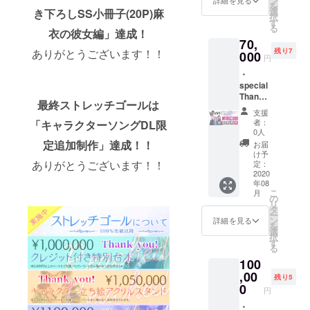
ン
詳細を見る
を
分のプ
選
き下ろしSS小冊子(20P)麻
択
リム
す
る
ラ」 ・
衣の彼女編」達成！
70,
おまけ
残り7
ありがとうございます！！
CD ※
000
円
キャス
・
トトー
special
ク ※記
Thanks
載する
最終ストレッチゴールは
にクレ
お名前
支援
ジット
を支援
者：
「キャラクターソングDL限
記載 ・
時に
0人
SS付き
「備考
定追加制作」達成！！
お届
イラス
欄」へ
け予
トポス
ありがとうございます！！
ご記入
定：
トカー
2020
くださ
年08
ド ・GL
い。
こ
月
ドラマ
の
リ
CD「午
タ
ー
前1時23
ン
詳細を見る
を
分のプ
選
択
リム
す
る
ラ」 ・
100
おまけ
CD ※
,00
残り5
キャス
0
円
トトー
ク ・
・