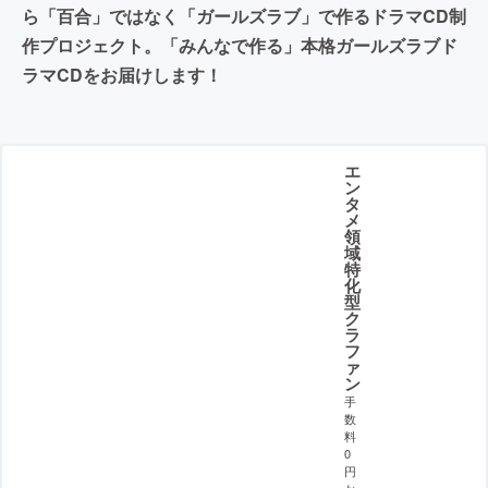
ら「百合」ではなく「ガールズラブ」で作るドラマCD制
作プロジェクト。「みんなで作る」本格ガールズラブド
ラマCDをお届けします！
エ
ン
タ
メ
領
域
特
化
型
ク
ラ
フ
ァ
ン
手
数
料
0
円
か