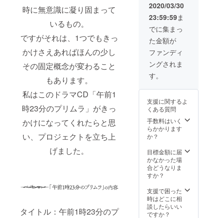
筆サイ
2020/03/30
時に無意識に凝り固まって
ン入り
23:59:59
ま
色紙 ※
いるもの。
記載す
でに集まっ
るお名
ですがそれは、1つでもきっ
た金額が
前を支
援時に
かけさえあればほんの少し
ファンディ
「備考
ングされま
欄」へ
その固定概念が変わること
ご記入
す。
もあります。
くださ
い。
私はこのドラマCD「午前1
支援に関するよ
時23分のプリムラ」がきっ
くある質問
手数料はいく
かけになってくれたらと思
らかかります
い、プロジェクトを立ち上
か？
げました。
目標金額に届
かなかった場
合どうなりま
すか？
支援で困った
時はどこに相
談したらいい
タイトル：午前1時23分のプ
ですか？