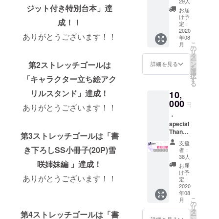
29人
ジット付き特別台本」達
GLドラ
お届
マ
け予
成！！
CD「午
定：
前1時23
2020
ありがとうございます！！
年08
分のプ
こ
月
リム
の
リ
ラ」 ※
タ
ー
記載す
ン
第2ストレッチゴールは
詳細を見る
を
るお名
選
択
前を支
「キャラクター立ち絵アク
す
る
援時に
リルスタンド」達成！
10,
「備考
欄」へ
000
円
ありがとうございます！！
ご記入
・
くださ
special
い。
Thanks
第3ストレッチゴールは「書
にクレ
支援
ジット
き下ろしSS小冊子(20P)雪
者：
記載 ・
38人
SS付き
咲姉妹編 」達成！
お届
イラス
け予
ありがとうございます！！
トポス
定：
トカー
2020
年08
ド ・GL
こ
月
ドラマ
の
リ
CD「午
タ
第4ストレッチゴールは「書
ー
前1時23