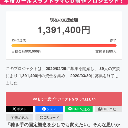
現在の支援総額
1,391,400
円
終了
154
%達成
目標金額
900,000
円
支援者数
89
人
このプロジェクトは、
2020/02/29
に募集を開始し、
89
人の支援
により
1,391,400
円の資金を集め、
2020/03/30
に募集を終了し
ました
もう一度プロジェクトをやってほしい
ポスト
シェア
LINEで送る
URLコピー
埋め込み
QRコード
「聴き手の固定概念を少しでも変えたい」そんな思いか