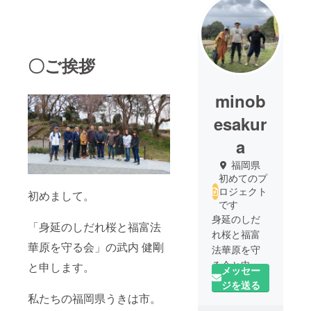
〇ご挨拶
minob
esakur
a
福岡県
初めてのプ
ロジェクト
初めまして。
です
身延のしだ
「身延のしだれ桜と福富法
れ桜と福富
華原を守る会」の武内 健剛
法華原を守
る会と申し
と申します。
メッセー
ます。
ジを送る
福岡県うき
私たちの福岡県うきは市。
は市「法華