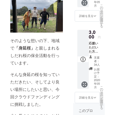
年05
こ
月
の
リ
タ
ー
ン
詳細を見る
を
選
択
す
る
3,0
00
円
そのような想いの下、地域
応援い
ただい
で
「身延桜」
と親しまれる
た方
しだれ桜の保全活動を行っ
に、お
支援
礼のお
者：
ています。
手紙と
34人
見延桜
お届
の写真
け予
そんな身延の桜を知ってい
をお届
定：
けいた
2020
ただきたい、そしてより良
年05
しま
こ
月
す。
い場所にしたいと思い、今
の
リ
タ
ー
回クラウドファンディング
ン
詳細を見る
を
選
択
に挑戦しました。
す
る
このプロ