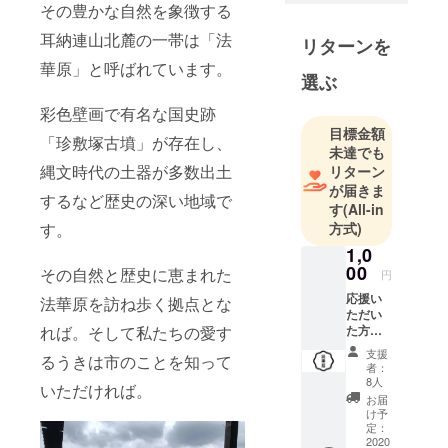
その豊かな自然を象徴する
原華庭園」
耳納連山北麓の一帯は「法
リターンを
の3本の大き
なしだれ桜
華原」と呼ばれています。
選ぶ
を守りた
い。そんな
彩色壁画で有名な国史跡
想いで立ち
目標金額
「珍敷塚古墳」が存在し、
未達でも
上げまし
縄文時代の土器が多数出土
リターン
た。
が届きま
地元の同級
するなど歴史の深い地域で
す
(All-in
生を中心に
方式)
す。
30人ほどの
1,0
メンバーで
00
その自然と歴史に恵まれた
円
活動してい
応援い
法華原を訪ね歩く拠点とな
ます
ただい
た方に
れば。そして私たちの愛す
お礼の
支援
るうきは市のことを知って
メール
者：
をお送
8人
いただければ。
りいた
お届
しま
け予
す。
定：
2020