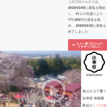
このプロジェクトは、
2020/03/05
に募集を開始
し、
41
人の支援により
171,000
円の資金を集
め、
2020/04/25
に募集を
終了しました
もう一度プロジェク
トをやってほしい