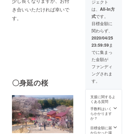
少し長くなりますが、お付
ジェクト
は、
All-In方
き合いいただければ幸いで
式
です。
す。
目標金額に
関わらず、
2020/04/25
23:59:59
ま
でに集まっ
た金額が
ファンディ
ングされま
〇身延の桜
す。
支援に関するよ
くある質問
手数料はいく
らかかります
か？
目標金額に届
かなかった場