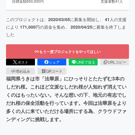
目標金額
650,000
円
支援者数
41
人
このプロジェクトは、
2020/03/05
に募集を開始し、
41
人の支援
により
171,000
円の資金を集め、
2020/04/25
に募集を終了しま
した
もう一度プロジェクトをやってほしい
ポスト
シェア
LINEで送る
URLコピー
埋め込み
QRコード
福岡県うきは市「法華原」にひっそりとたたずむ3本の
しだれ桜。これほど立派なしだれ桜が人知れず消えてい
くのはもったいない。そんな想いの下、地元の有志でし
だれ桜の保全活動を行っています。今回は法華原をより
多くの人に来ていただける場所にする為、クラウドファ
ンディングに挑戦します。