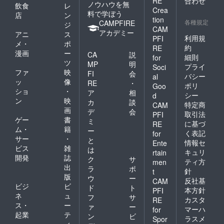
RE
合わせ
ノウハウを無
飲食
レ
Crea
料で学ぼう
店
ン
tion
各種規定
CAMPFIRE
ジ
CAM
アカデミー
アニ
ス
利用規
PFI
メ・
ポ
約
RE
漫画
ー
CA
説
細則
for
ツ
MP
明
プライ
Soci
ファ
映
FI
会
バシー
al
ッ
像
RE
・
ポリ
Goo
ショ
・
ア
相
シー
d
ン
映
カ
談
特定商
CAM
画
デ
会
取引法
PFI
ゲー
書
ミ
に基づ
RE
ム・
籍
ー
く表記
for
サー
・
と
情報セ
Ente
ビス
雑
は
キュリ
rtain
開発
誌
ク
サ
ティ方
men
出
ラ
ポ
針
t
版
ウ
ー
反社基
CAM
ビジ
ビ
ド
ト
本方針
PFI
ネ
ュ
フ
サ
カスタ
RE
ス・
ー
ァ
ー
マーハ
for
起業
テ
ン
ビ
ラスメ
Spor
ィ