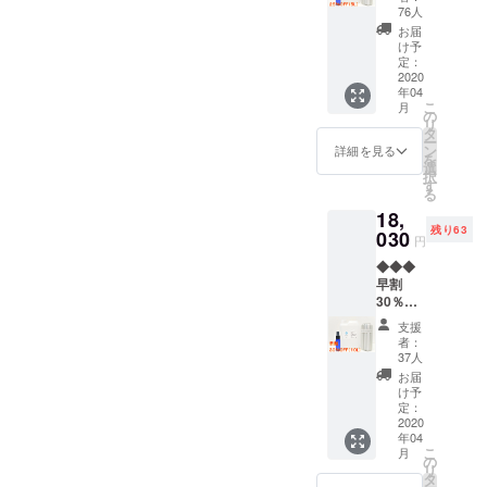
どん良いアイテムを開発し
限定】※
定販売
76人
奈川県「未病ブランド」に
送料無
価格
ます。
お届
料
4,960円
け予
関してもう少し説明をして
◆◆◆
（税
定：
【内
2020
別）の
おこうと思います。昨日、
年04
容】 ・
20％OF
こ
月
Virus
神奈川県よりご連絡いただ
F】
の
リ
the
※Virus
タ
ー
き、県民の方より、この商
End（
the
ン
詳細を見る
を
ウイル
End（
選
品が未病ブランドとは関係
択
ス・
ウイル
す
る
ジ・エ
ス・
がないのではないか？とご
18,
ン
ジ・エ
残り63
ド）：
指摘をいただいたと連絡が
030
ンド）
円
5,000ml
は薄め
ありました。弊社開発
◆◆◆
（5L）
ずその
早割
・
まま使
「ウィルスジエンド」は特
30％OF
Lattice
用して
F【100
（小型
くださ
許取得の開発元である(株)ナ
支援
セット
超音波
い ※皆
者：
限定】※
加湿
ノカム社と正式なライセン
様のご
37人
送料無
器）：1
支援に
お届
ス契約の元、特許の使用権
料
個 【予
より量
け予
◆◆◆
定販売
定：
産効率
などを頂いています。正式
【内
2020
価格
が向上
年04
容】 ・
12,880
した場
なライセンスホルダーで
こ
月
Virus
円（税
の
合、正
リ
the
別）の
す。未病ブランドはナノカ
タ
規販売