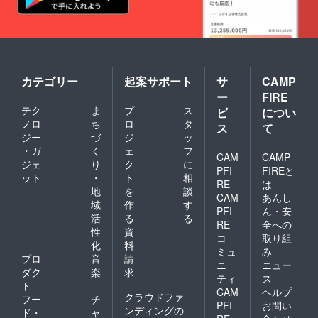
カテゴリー
起案サポート
サ
CAMP
ー
FIRE
テク
ま
プ
ス
ビ
につい
ノロ
ち
ロ
タ
ス
て
ジー
づ
ジ
ッ
・ガ
く
ェ
フ
CAM
CAMP
ジェ
り
ク
に
PFI
FIREと
ット
・
ト
相
RE
は
地
を
談
CAM
あんし
域
作
す
PFI
ん・安
活
る
る
RE
全への
性
資
コ
取り組
化
料
ミュ
み
プロ
音
請
ニ
ニュー
ダク
楽
求
ティ
ス
ト
CAM
ヘルプ
クラウドファ
フー
チ
PFI
お問い
ンディングの
ド・
ャ