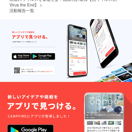
状況、
Virus the End】
>
使用部
活動報告一覧
材の供
給状
況、製
造工程
上の都
合等に
より出
荷時期
が遅れ
る場合
があり
ます。