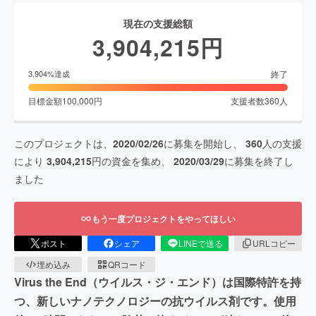
現在の支援総額
3,904,215
円
終了
3,904
%達成
目標金額
100,000
円
支援者数
360
人
このプロジェクトは、
2020/02/26
に募集を開始し、
360
人の支援
により
3,904,215
円の資金を集め、
2020/03/29
に募集を終了し
ました
もう一度プロジェクトをやってほしい
ポスト
シェア
LINEで送る
URLコピー
埋め込み
QRコード
Virus the End（ウイルス・ジ・エンド）は国際特許を持
つ、新しいナノテクノロジーの抗ウイルス剤です。使用