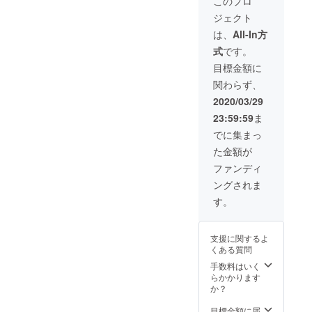
このプロ
販売予
上の都
ド）：
ス・
定価格
合等に
ジェクト
3,000ml
ジ・エ
より下
より出
（3L）
ンド）
は、
All-In方
がる可
荷時期
・
は薄め
能性も
が遅れ
式
です。
Lattice
ずその
ござい
る場合
（小型
まま使
目標金額に
ます。
があり
超音波
用して
※デザイ
ます。
関わらず、
加湿
くださ
ン・仕
器）：1
い ※皆
2020/03/29
様は変
個 【予
様のご
更にな
23:59:59
ま
定販売
支援に
る可能
価格
より量
でに集まっ
性もご
8,920円
産効率
ざいま
た金額が
（税
が向上
す。ご
別）の
した場
ファンディ
了承く
20％OF
合、正
ださ
ングされま
F】
規販売
い。 ※
※Virus
価格が
す。
ご注文
Bombe
販売予
状況、
r （ウイ
定価格
使用部
ルスボ
より下
材の供
支援に関するよ
マー）
がる可
給状
くある質問
は薄め
能性も
況、製
ずその
手数料はいく
ござい
造工程
まま使
らかかります
ます。
上の都
用して
か？
※デザイ
合等に
くださ
ン・仕
より出
い ※皆
目標金額に届
様は変