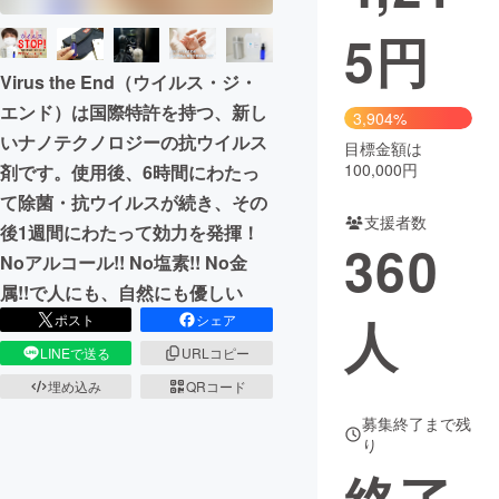
5
円
まちづくり・地域活性化
Virus the End（ウイルス・ジ・
エンド）は国際特許を持つ、新し
CAMPFIRE for Social Good
CAMPFIRE Creation
3,904%
いナノテクノロジーの抗ウイルス
CAMPFIREふるさと納税
machi-ya
コミュニティ
目標金額は
100,000円
剤です。使用後、6時間にわたっ
て除菌・抗ウイルスが続き、その
支援者数
後1週間にわたって効力を発揮！
360
Noアルコール!! No塩素!! No金
属!!で人にも、自然にも優しい
人
ポスト
シェア
LINEで送る
URLコピー
埋め込み
QRコード
募集終了まで残
り