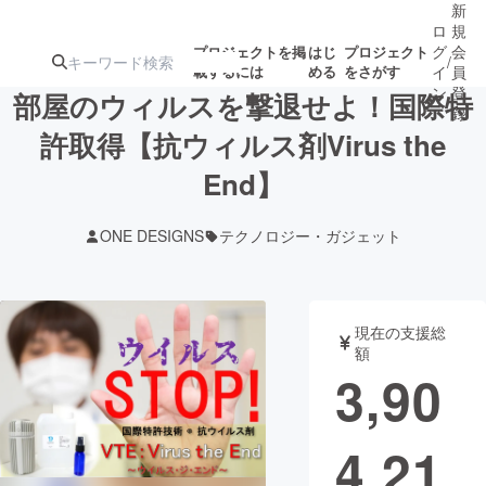
新
ロ
規
グ
会
プロジェクトを掲
はじ
プロジェクト
/
載するには
める
をさがす
イ
員
ン
登
部屋のウィルスを撃退せよ！国際特
録
許取得【抗ウィルス剤Virus the
End】
人気のプロ
注目のリ
注目の新着プロ
募集終了が近いプ
もうすぐ公開
ジェクト
ターン
ジェクト
ロジェクト
されます
ONE DESIGNS
テクノロジー・ガジェット
アート・写真
音楽
現在の支援総
テクノロジー・ガジェット
ゲーム・サ
額
3,90
映像・映画
書籍・雑誌
4,21
ビジネス・起業
チャレンジ