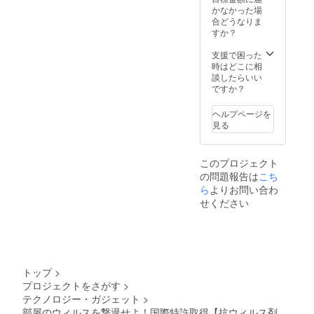
荷時期
様のご
かなかった場
更にな
が遅れ
支援に
合どうなりま
る可能
る場合
より量
すか？
性もご
があり
産効率
ざいま
ます。
が向上
支援で困った
す。ご
した場
時はどこに相
了承く
合、正
談したらいい
ださ
規販売
ですか？
い。 ※
価格が
ご注文
販売予
状況、
ヘルプページを
定価格
使用部
見る
より下
材の供
がる可
給状
能性も
況、製
このプロジェクト
ござい
造工程
の問題報告は
こち
ます。
上の都
ら
よりお問い合わ
※デザイ
合等に
ン・仕
より出
せください
様は変
荷時期
更にな
が遅れ
る可能
る場合
性もご
があり
ざいま
ます。
す。ご
トップ
>
了承く
プロジェクトをさがす
>
ださ
テクノロジー・ガジェット
>
い。 ※
部屋のウィルスを撃退せよ！国際特許取得【抗ウィルス剤
ご注文