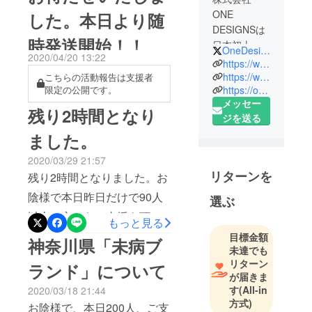
ONE
した。本日より随
DESIGNSは
時発送開始！！
日本初上陸
OneDesignsCo
2020/04/20 13:22
のデザイン
https://www.facebook.com/pg/OneDesigns.co/photos/?ref=page_internal
性、機能性
https://www.instagram.com/onedesigns.co/?hl=ja
こちらの活動報告は支援者
https://onedesigns.jp/
限定の公開です。
に優れた商
メッセー
材を世界各
残り2時間となり
ジを送る
国より発掘
ました。
し皆さんに
お届けしま
2020/03/29 21:57
す。
リターンを
残り2時間となりました。お
陰様で本日昨日だけで90人
選ぶ
以上の方からご支援を頂き
もっと見る
ました。心より感謝を申し
目標金額
神奈川県「未病ブ
未達でも
上げます。発送は4月中旬か
リターン
ランド」について
らなるべく早くお届けしま
が届きま
す
(All-in
2020/03/18 21:44
す。これから日本も予断を
方式)
お陰様で、本日200人、ご支