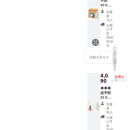
早割
L）
ンド）
能性も
より出
40％OF
【予定
は薄め
ござい
荷時期
F【大容
販売価
ずその
ます。
が遅れ
支援
量：業
格
まま使
※デザイ
者：
る場合
務向
39,600
用して
12人
ン・仕
があり
き】※送
円（税
くださ
様は変
お届
ます。
料無料
別）の
い ※皆
け予
更にな
◆◆◆
40％OF
定：
様のご
る可能
【内
2020
F】
支援に
性もご
年04
容】 ・
※Virus
より量
ざいま
こ
月
Virus
the
の
産効率
す。ご
リ
the
End（
タ
が向上
了承く
ー
End（
ウイル
ン
した場
詳細を見る
ださ
を
ウイル
ス・
選
合、正
い。 ※
択
ス・
ジ・エ
す
規販売
ご注文
る
ジ・エ
ンド）
価格が
状況、
4,0
ン
は薄め
販売予
使用部
在庫な
ド）：
90
ずその
し
定価格
材の供
円
200,000
まま使
より下
給状
◆◆◆
ml（20
用して
がる可
況、製
超早割
L） ・
くださ
能性も
造工程
25％OF
Lattice
い ※皆
ござい
上の都
F【50
（小型
様のご
ます。
合等に
支援
セット
超音波
支援に
※デザイ
者：
より出
限定】※
加湿
より量
50人
ン・仕
荷時期
送料無
器）：4
産効率
様は変
お届
が遅れ
料
個 【予
が向上
け予
更にな
る場合
◆◆◆
定販売
定：
した場
る可能
があり
【内
2020