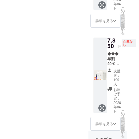
価格
合、正
性もご
ます。
年04
容】 ・
51,520
規販売
ざいま
こ
月
Virus
円（税
の
価格が
す。ご
リ
the
別）の
タ
販売予
了承く
ー
End（
40％OF
ン
定価格
詳細を見る
ださ
を
ウイル
F】
選
より下
い。 ※
択
ス・
※Virus
す
がる可
ご注文
る
ジ・エ
the
能性も
状況、
7,8
ン
End（
ござい
使用部
在庫な
ド）：
50
ウイル
し
ます。
材の供
円
1,000ml
ス・
※デザイ
給状
◆◆◆
・
ジ・エ
ン・仕
況、製
早割
Lattice
ンド）
様は変
造工程
20％OF
（小型
は薄め
更にな
上の都
F【100
超音波
ずその
る可能
合等に
支援
セット
加湿
まま使
性もご
者：
より出
限定】※
器）：1
用して
100
ざいま
荷時期
送料無
個 【予
人
くださ
す。ご
が遅れ
料
定販売
い ※皆
お届
了承く
る場合
◆◆◆
価格
け予
様のご
ださ
があり
【内
定：
4,960円
支援に
い。 ※
ます。
2020
容】 ・
（税
より量
ご注文
年04
Virus
別）の
産効率
状況、
こ
月
the
の
25％OF
が向上
使用部
リ
End（
タ
F】
した場
材の供
ー
ウイル
ン
※Virus
詳細を見る
合、正
給状
を
ス・
選
the
規販売
況、製
択
ジ・エ
す
End（
価格が
造工程
る
ン
ウイル