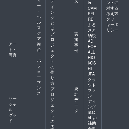
デ
ス
ントに
ts
ー
ィ
対する
CAM
・
ン
考え方
PFI
ヘ
グ
クッ
RE
ル
と
キーポ
ふる
ス
は
リシー
さと
ケ
プ
実
納税
ア
ロ
施
AD
アー
舞
ジ
事
FOR
ト・
台
ェ
例
ALL
写真
・
ク
HIO
パ
ト
KOS
フ
の
HI
ォ
作
JFA
ー
り
クラ
マ
方
ウド
ン
プ
統
ファ
ス
ロ
計
ン
ソー
ジ
デ
ディ
シャ
ェ
ー
ング
ル
ク
タ
mac
グッ
ト
hi-ya
ド
の
補助
広
金申