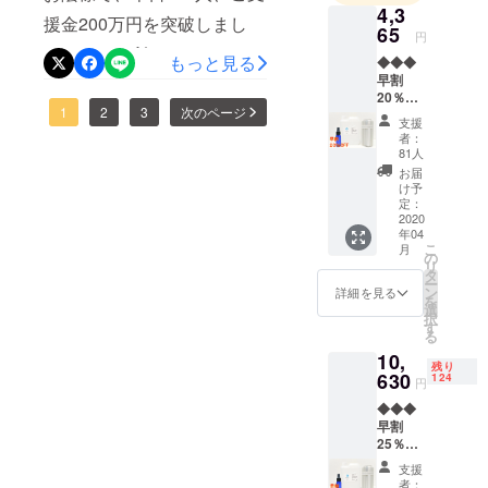
許さない状況が続きます。
4,3
援金200万円を突破しまし
65
日本が世界に比べ、ここま
円
た。ここの所、コロナウィ
もっと見る
で耐えてこられたの
◆◆◆
早割
ルスの関係か、ウィルス関
は・・・日本人の公衆衛生
20％OF
係、マスク関係の商材が問
1
2
3
次のページ
Fセッ
の知識の高さ日々の手洗い
支援
ト ※送
者：
題となっているようです。
料無料
習慣政府と有識者会議の正
81人
◆◆◆
お届
キャンプファイアーでも3月
しいリーダーシップそして
【内
け予
容】 ・
定：
13日から取り扱い中止とい
皆さんのような意識の高い
Virus
2020
年04
う事のようです。弊社商品
the
教養のある日本人がとても
こ
月
End（
の
に関しては、特許庁、大
リ
ウイル
タ
多い事が主要因だと思いま
ー
ス・
ン
詳細を見る
学、研究所、検査機関によ
を
す。この支援金を元に、今
ジ・エ
選
択
ン
るしっかりとしたエビデン
す
る
年中に医薬部外品登録を目
ド）：
スがそろっているため、引
10,
1,000ml
指し、より多くの方に使っ
残り
・
630
124
円
き続き問題なく継続が決ま
Lattice
ていただける新しい展開を
◆◆◆
（小型
りました。皆様にしっかり
早割
目指します。皆様の安心安
超音波
25％OF
加湿
と結果のでるアイテムを開
全の為に・これからもどん
F【200
器）：1
支援
セット
発します。さて、本日は神
個 【予
者：