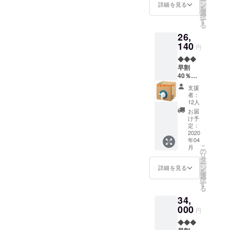
ー
End（
25％OF
ン
価格が
詳細を見る
を
ム社がブランディングして
ウイル
F】
選
販売予
択
ス・
※Virus
す
定価格
いる「オウシロシリーズ」
る
ジ・エ
the
より下
26,
ン
End（
がる可
を正確にはさします。弊社
ド）：
140
ウイル
能性も
円
10,000
ス・
ウィルスジエンドは姉妹品
ござい
◆◆◆
ml（10
ジ・エ
ます。
早割
となり、ナノカム社の製造
L） ・
ンド）
※デザイ
40％OF
Lattice
は薄め
ン・仕
許可をしっかりと取得した
F【大容
（小型
ずその
様は変
支援
量：業
超音波
まま使
更にな
者：
ライセンス商品です。その
務向
加湿
用して
12人
る可能
き】※送
器）：2
くださ
点ご理解いただき、さらな
性もご
お届
料無料
個 【予
い ※皆
け予
ざいま
◆◆◆
るご支援を頂きます事を心
定販売
定：
様のご
す。ご
【内
2020
価格
支援に
了承く
よりお願い申し上げます。
年04
容】 ・
25,760
より量
ださ
こ
月
Virus
円（税
の
産効率
い。 ※
リ
the
別）の
タ
が向上
ご注文
ー
End（
30％OF
ン
した場
詳細を見る
状況、
を
ウイル
F】
選
合、正
使用部
択
ス・
※Virus
す
規販売
材の供
る
ジ・エ
the
価格が
給状
34,
ン
End（
販売予
況、製
ド）：
000
ウイル
定価格
造工程
円
200,000
ス・
より下
上の都
◆◆◆
ml（20
ジ・エ
がる可
合等に