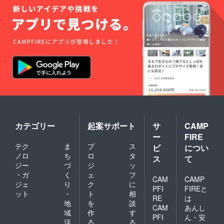
カテゴリー
起案サポート
サ
CAMP
ー
FIRE
テク
ま
プ
ス
ビ
につい
ノロ
ち
ロ
タ
ス
て
ジー
づ
ジ
ッ
・ガ
く
ェ
フ
CAM
CAMP
ジェ
り
ク
に
PFI
FIREと
ット
・
ト
相
RE
は
地
を
談
CAM
あんし
域
作
す
PFI
ん・安
活
る
る