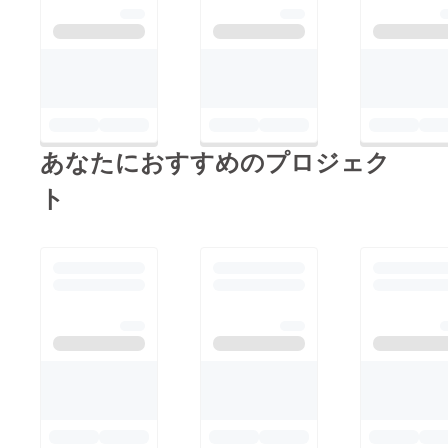
ルームに入る前の手洗
ゲゲの鬼太郎じゃない
い場をご用意しまし
か)さっ、歌い終えた
た。(お外で冷たいお
ところで！あとは、移
水でごめんね)また、
転先の家具探しをする
当教室はレッスン毎
ぞ！ご支援いただいて
に・部屋の換気・ドア
る皆様、ありがとうご
あなたにおすすめのプロジェク
ノブ（玄関ドア・イン
ざいます。講師育成の
ターホン含む）やマイ
ト
運営が安定してできる
ク、机、ソファーの除
ための資金として、こ
菌・空気清浄機の導
こから活動報告もどん
入・加湿器（温度と湿
どん行います。引き続
度調整）・講師もレッ
き、どうぞよろしくお
スン毎の手洗いうがい
願いします。改めて、
を引き続き行います
プロジェクトの内容を
が、状況を見ながら今
確認、シェアいただけ
後の判断をさせていた
ると嬉しいです♪【支
だきます。どうぞ、よ
援ページ】
ろしくお願いします。