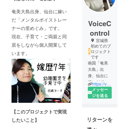
奄美大島出身、仙台に嫁い
だ「メンタルボイストレー
VoiceC
ナーの里めぐみ」です。
ontrol
現在、子育て・ご両親と同
宮城県
居をしながら個人開業して
初めてのプ
ロジェクト
います。
です
南国「奄美
大島」出
身、仙台に
嫁いだボイ
https://voicecontrol.jimdofree.com/
ストレー
メッセー
ナーママと
ジを送る
して、講師
業と子育て
【このプロジェクトで実現
に奮闘中。
リターンを
したいこと】
自身も対人
恐怖症の一