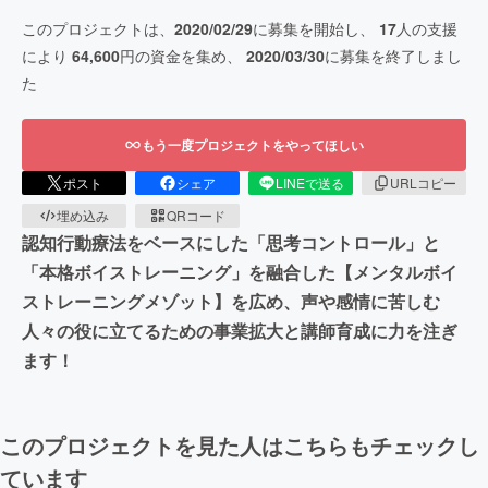
このプロジェクトは、
2020/02/29
に募集を開始し、
17
人の支援
により
64,600
円の資金を集め、
2020/03/30
に募集を終了しまし
た
もう一度プロジェクトをやってほしい
ポスト
シェア
LINEで送る
URLコピー
埋め込み
QRコード
認知行動療法をベースにした「思考コントロール」と
「本格ボイストレーニング」を融合した【メンタルボイ
ストレーニングメゾット】を広め、声や感情に苦しむ
人々の役に立てるための事業拡大と講師育成に力を注ぎ
ます！
このプロジェクトを見た人はこちらもチェックし
ています