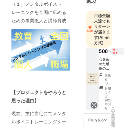
選ぶ
種である
（１）メンタルボイスト
「赤面症」
レーニングを全国に広める
目標金額
に十数年以
ための事業拡大と講師育成
未達でも
上悩み続
リターン
け、人前で
が届きま
歌い続ける
す
(All-in
ことで赤面
方式)
症を克服し
500
残り
円
495
た経験を持
心を込
つ。
めた感
奄美大島か
謝の
ら東京へ上
メール
支援
をお送
京後、ラッ
者：
りさせ
5人
ツ&スターの
て頂き
お届
佐藤善雄代
ます！
【プロジェクトをやろうと
け予
また、
定：
表音楽事務
思った理由】
今後の
2020
所からスカ
年08
活動内
こ
月
容もお
ウトされ
の
現在、主に自宅にてメンタ
リ
届けさ
タ
る。アメリ
ー
せて頂
ン
詳細を見る
ルボイストレーニングを一
を
カ最大級
きま
選
択
す。