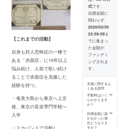
歌声を
その
です) ②
式
です。
聞い
URLを
その
て、部
メール
後、診
目標金額に
分的な
にてお
断書を
関わらず、
声質の
送りく
送りい
分析や
ださ
たしま
2020/03/30
アドバ
い。 (お
す。 ご
23:59:59
ま
イスを
部屋や
自身の
【これまでの活動】
動画に
カラオ
声質が
でに集まっ
(youtub
ケボッ
どのよ
た金額が
e限定公
クス、
うなも
自身も対人恐怖症の一種で
開)起こ
ライブ
のなの
ファンディ
して
映像で
かを知
ある「赤面症」に10年以上
ングされま
メール
も構い
るきっ
にてお
ません
悩み続け、人前で歌い続け
かけと
す。
送りし
が、お
なりま
ま
ることで赤面症を克服した
口元が
すよ♪
す！！
見える
支援に関するよ
経験を持つ。
・メン
と、よ
くある質問
タルト
り細か
レーニ
い診断
手数料はいく
・奄美大島から東京へ上京
ング 現
が可能
らかかります
在のお
です) ②
か？
後、東京の音楽専門学校へ
悩み
その
や、鍛
後、診
目標金額に届
入学
えたい
断ムー
かなかった場
メンタ
ビーを
合どうなりま
ル部分
・スカバンドで活動し、
送りい
すか？