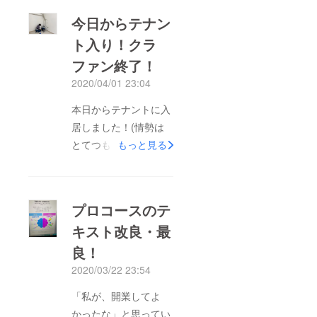
今日からテナン
ト入り！クラ
ファン終了！
2020/04/01 23:04
本日からテナントに入
居しました！(情勢は
とてつもなく厳しいで
もっと見る
すが)そして、無事ク
ラウドファウンディン
グも終わりました。ご
プロコースのテ
支援頂いた皆さま、本
キスト改良・最
当にありがとうござい
良！
ます。目標金額はさて
おき、支援を頂くにつ
2020/03/22 23:54
れ、使い道をどのよう
「私が、開業してよ
にするか・・・もっと
かったな」と思ってい