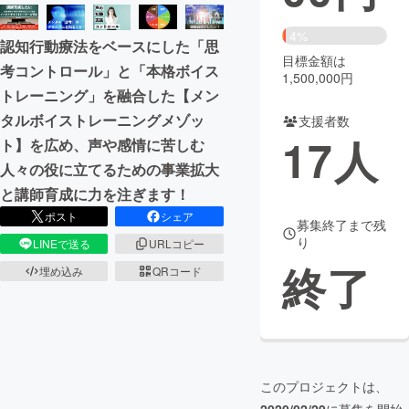
まちづくり・地域活性化
4%
認知行動療法をベースにした「思
目標金額は
考コントロール」と「本格ボイス
1,500,000円
CAMPFIRE for Social Good
CAMPFIRE Creation
トレーニング」を融合した【メン
CAMPFIREふるさと納税
machi-ya
コミュニティ
タルボイストレーニングメゾッ
支援者数
17
人
ト】を広め、声や感情に苦しむ
人々の役に立てるための事業拡大
と講師育成に力を注ぎます！
ポスト
シェア
募集終了まで残
り
LINEで送る
URLコピー
終了
埋め込み
QRコード
このプロジェクトは、