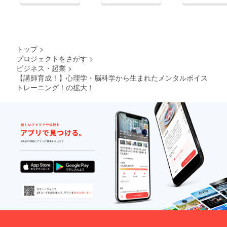
https://camp-
ボイスコントロール里
fire.jp/projects/view/23
7622●ホームページの
ドメインを変更しまし
トップ
>
た。
プロジェクトをさがす
>
https://www.voicecontr
ビジネス・起業
>
ol.info/【プロ絶賛！初
【講師育成！】心理学・脳科学から生まれたメンタルボイス
トレーニング！の拡大！
心者も安心】心理・脳
科学から生まれたボイ
スメンタル