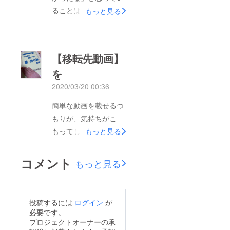
明確なところで使いた
ることは、「常に改
もっと見る
い！と感じるようにな
良」できる立場である
りました。この支援金
ことです。生徒さんに
は、講師との話し合い
は、理論的思考の方、
を重ねて、決めていき
【移転先動画】
直感的思考の方がい
ますので、今後とも活
を
て、トレーニングの説
動内容をご覧いただけ
2020/03/20 00:36
明方法も変わります。
ると嬉しいです！さ、
0か100ではないんで
簡単な動画を載せるつ
今日は「ひろこ先生」
すが、理論では限界が
もりが、気持ちがこ
と初テナントへ。ひろ
あるので、その時は視
もってしもた。改め
もっと見る
こ先生の長男次男もお
覚情報や記憶、イメー
て、プロジェクトの内
手伝い、たくさんして
ジで伝えることも！そ
容を確認、シェアいた
くれました。巾木の色
コメント
もっと見る
の方法が、生徒さんに
だけると嬉しいです
を変えたくて、マスキ
「バシッ」とハマった
♪【支援ページ】
ングテープ貼ってま
瞬間が、たまらない。
https://camp-
す。ひろこ先生の長
投稿するには
ログイン
が
かっぱえびせんです。
fire.jp/projects/view/23
男、じっくりめちゃ器
必要です。
また、トレーニングの
7622●ホームページの
用。次男はスイスイス
プロジェクトオーナーの承
心構えも先に話してお