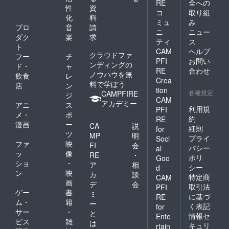
RE
全への
性
資
コ
取り組
化
料
ミュ
み
プロ
音
請
ニ
ニュー
ダク
楽
求
ティ
ス
ト
CAM
ヘルプ
クラウドファ
フー
チ
PFI
お問い
ンディングの
ド・
ャ
RE
合わせ
ノウハウを無
飲食
レ
Crea
料で学ぼう
店
ン
tion
各種規定
CAMPFIRE
ジ
CAM
アカデミー
アニ
ス
利用規
PFI
メ・
ポ
約
RE
漫画
ー
CA
説
細則
for
ツ
MP
明
プライ
Soci
ファ
映
FI
会
バシー
al
ッ
像
RE
・
ポリ
Goo
ショ
・
ア
相
シー
d
ン
映
カ
談
特定商
CAM
画
デ
会
取引法
PFI
ゲー
書
ミ
に基づ
RE
ム・
籍
ー
く表記
for
サー
・
と
情報セ
Ente
ビス
雑
は
キュリ
rtain