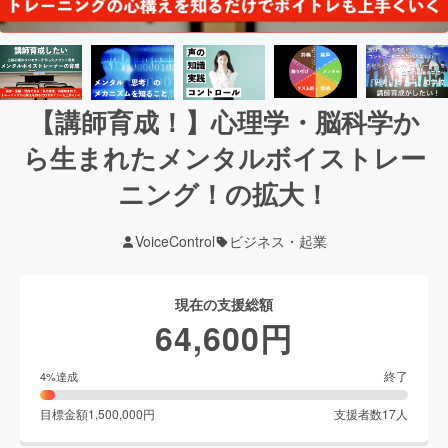
【講師育成！】心理学・脳科学か
ら生まれたメンタルボイストレー
ニング！の拡大！
VoiceControl
ビジネス・起業
現在の支援総額
64,600
円
終了
4
%達成
目標金額
1,500,000
円
支援者数
17
人