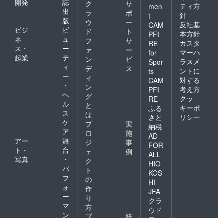
開発
誌
ク
サ
ティ方
men
出
ラ
ポ
針
t
版
ウ
ー
反社基
CAM
ビジ
ビ
ド
ト
本方針
PFI
ネ
ュ
フ
サ
カスタ
RE
ス・
ー
ァ
ー
マーハ
for
起業
テ
ン
ビ
ラスメ
Spor
ィ
デ
ス
ントに
ts
ー
ィ
対する
CAM
・
ン
考え方
PFI
ヘ
グ
クッ
RE
ル
と
キーポ
ふる
ス
は
リシー
さと
ケ
プ
実
納税
ア
ロ
施
AD
アー
舞
ジ
事
FOR
ト・
台
ェ
例
ALL
写真
・
ク
HIO
パ
ト
KOS
フ
の
HI
ォ
作
JFA
ー
り
クラ
マ
方
ウド
ン
プ
統