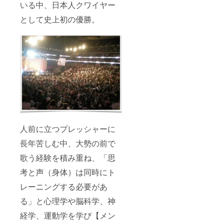
いる中、日本人クワイヤー
部屋や
カラオ
として史上初の優勝。
ケボッ
クス、
ライブ
映像で
も構い
ません
が、お
口元が
見える
と、よ
り細か
い診断
が可能
です) ②
人前に立つプレッシャーに
その
後、診
長年苦しむ中、大勢の前で
断ムー
ビーを
歌う経験を積み重ね、「思
送りい
考と声（身体）は同時にト
たしま
す。 ご
レーニングする必要があ
自身の
声質が
る」と心理学や脳科学、神
どのよ
うなも
経学、運動学を学び【メン
のなの