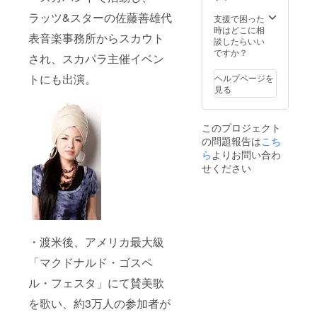
をお知
たしま
ラッツ&スターの佐藤善雄代
らせく
す。 ご
支援で困った
ださ
自身の
時はどこに相
表音楽事務所からスカウト
い。 (あ
声質が
談したらいい
がり
どのよ
ですか？
され、スカパラ主催イベン
症、声
うなも
が震え
のなの
トにも出演。
ヘルプページを
る、不
かを知
見る
安症な
るきっ
ど) 【歌
かけと
声診断
なり、
このプロジェクト
ムー
今後、
の問題報告は
こち
ビー】
何を強
の手順
ら
よりお問い合わ
化する
①歌っ
べきか
せください
ている
が分か
動画を
ります♪
Youtub
eへ限定
公開で
UP後、
・渡米後、アメリカ最大級
その
URLを
「マクドナルド・ゴスペ
メール
にてお
ル・フェスタ」にて賛美歌
送りく
ださ
を歌い、約3万人の参加者が
い。 (お