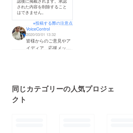
認後に掲載されます。承認
ドメインを変更しまし
ピードタイプ！小中学
くと、生徒さんの「焦
された内容を削除すること
た。
生って、こんなにも頼
はできません。
り」がなくなります。
https://www.voicecontr
りになるのね。かな
私の悪い癖で、「あれ
※投稿する際の注意点
ol.info/【プロ絶賛！初
り、作業もスムーズで
もいい！これもい
VoiceControl
心者も安心】心理・脳
あっという間に終わっ
2020/03/01 13:32
い！」と足し算続きに
科学から生まれたボイ
た！！ありがとぉ〜コ
皆様からのご意見やア
なるので、引き算を意
スメンタルトレーニン
ロナが落ち着いたら、
イディア、応援メッ
識して、要点がしっか
グ！
ケンタッキーフライド
セージ待ってます！
り伝わるように！お婆
チキン行こう！K・
ちゃんになるまで、改
F・C。荷物もどんど
良をし続けたいと思い
ん運ばれてきて、その
ます。あぁ〜なんで、
対応でヤンヤしており
同じカテゴリーの人気プロジェ
こんなに面白いん
ますが、レッスンも通
だ！！！とまらない、
クト
常通り、というわけで
PC作業。最近、歌っ
はなく、オンライン
てないなーと思い、声
レッスンに切り替えな
出し中。私、高音域歌
がら行っています。対
う時、こんな顔さらし
策も強化し、レッスン
とんのか。(前髪もゲ