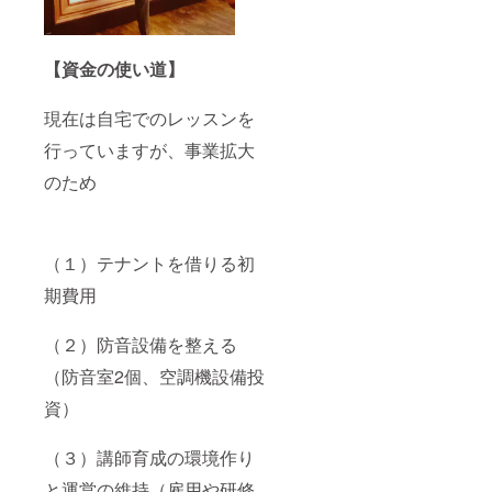
メール
にて好
きなだ
け、書
【資金の使い道】
き綴っ
てくだ
さい。
現在は自宅でのレッスンを
②あな
行っていますが、事業拡大
たに必
要なト
のため
レーニ
ング内
容を動
画にプ
ラスし
（１）テナントを借りる初
てご返
信いた
期費用
しま
す。
（２）防音設備を整える
（防音室2個、空調機設備投
資）
（３）講師育成の環境作り
と運営の維持（雇用や研修