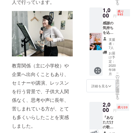
す
「マクドナ
人で行っています。
る
ルド・ゴス
1,0
残り
ペル・フェ
00
993
円
スタ」にて
感謝の
賛美歌を歌
気持ち
を込め
い、約3万人
た「ワ
支援
の参加者が
ンフ
者：
いる中、日
レーズ
7人
の歌」
本人クワイ
お届
をメー
け予
ヤーとして
ルに
定：
教育関係（主に小学校）や
て、お
2020
史上初の優
年08
送りい
勝経験を持
企業へ出向くこともあり、
こ
月
たしま
の
リ
つ。
す！
タ
セミナーや講演、レッスン
ー
ン
人前に立つ
詳細を見る
を
選
を行う背景で、子供大人関
プレッ
択
す
る
シャーに長
係なく、思考や声に長年、
2,0
年苦しむ
苦しまれている方が、とて
残り20
00
円
中、大勢の
も多くいらしたことを実感
『あな
前で歌う経
ただけ
験を積み重
しました。
の歌声
ね、その
診断