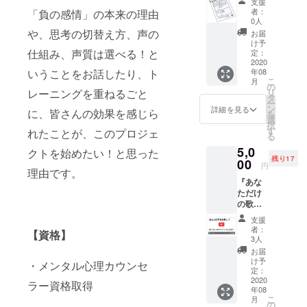
支援
書』を
後、心理学
者：
「負の感情」の本来の理由
お作り
0人
や脳科学、
しま
や、思考の切替え方、声の
お届
す！ あ
神経学を学
け予
なたの
仕組み、声質は選べる！と
定：
ぶ。
歌声を
2020
いうことをお話したり、ト
年08
聞い
こ
月
て、部
の
思考のコン
レーニングを重ねるごと
リ
分的な
タ
トロールか
ー
声質の
ン
詳細を見る
に、皆さんの効果を感じら
を
ら発声が変
分析や
選
択
アドバ
す
れたことが、このプロジェ
わる独自の
る
イスを
「メンタル
5,0
カルテ
クトを始めたい！と思った
残り17
(pdf)に
00
ボイスト
円
理由です。
起こし
レーニング
『あな
てメー
メゾット」
ただけ
ルに添
の歌声
付して
を開発。
診断
お送り
支援
多くの生徒
ムー
しま
者：
【資格】
ビー』
からの支持
す！！
3人
をお作
【歌声
お届
に応えるべ
りしま
診断
け予
・メンタル心理カウンセ
く、マン
す！ あ
書】の
定：
なたの
2020
手順 ①
ツーマン
ラー資格取得
年08
歌声を
あなた
レッスンか
こ
月
聞い
が歌っ
の