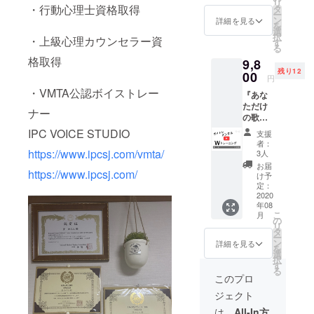
リ
ら講師育成
て、部
・行動心理士資格取得
ている
タ
ー
分的な
動画を
ン
詳細を見る
も並行して
を
声質の
Youtub
選
択
いる。
・上級心理カウンセラー資
分析や
eへ限定
す
る
アドバ
公開で
格取得
9,8
イスを
UP後、
残り12
動画に
00
その
円
(youtub
URLを
・VMTA公認ボイストレー
『あな
e限定公
メール
ただけ
開)起こ
にてお
ナー
の歌声
して
送りく
診断
メール
ださ
IPC VOICE STUDIO
支援
ムー
にてお
い。 (お
者：
ビー』
https://www.ipcsj.com/vmta/
送りし
部屋や
3人
に『あ
ま
カラオ
お届
https://www.ipcsj.com/
なただ
す！！
ケボッ
け予
けのメ
【歌声
定：
クス、
ンタル
2020
診断
ライブ
年08
トレー
ムー
映像で
こ
月
ニング
ビー】
の
も構い
リ
ムー
の手順
タ
ません
ー
ビー』
①歌っ
ン
が、お
詳細を見る
を
がプラ
ている
選
口元が
択
ス！ ・
動画を
す
見える
る
診断
Youtub
と、よ
このプロ
ムー
eへ限定
り細か
ジェクト
ビー あ
公開で
い診断
なたの
UP後、
が可能
は、
All-In方