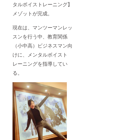
かを知
タルボイストレーニング】
るきっ
かけと
メゾットが完成。
なり、
今後、
現在は、マンツーマンレッ
何を強
化する
スンを行う中、教育関係
べきか
が分か
（小中高）ビジネスマン向
ります♪
【メン
けに、メンタルボイスト
タルト
レーニ
レーニングを指導してい
ング
る。
ムー
ビーの
手順】
①メン
タルで
も、特
に強化
したい
部分
や、悩
みなど
ありま
した
ら、