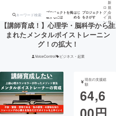
新
ロ
規
グ
会
プロジェクトを掲
はじ
プロジェクト
/
載するには
める
をさがす
イ
員
ン
登
【講師育成！】心理学・脳科学から生
録
まれたメンタルボイストレーニン
グ！の拡大！
人気のプロ
注目のリ
注目の新着プロ
募集終了が近いプ
もうすぐ公開
ジェクト
ターン
ジェクト
ロジェクト
されます
VoiceControl
ビジネス・起業
アート・写真
音楽
現在の支援総
テクノロジー・ガジェット
ゲーム・サ
額
64,6
映像・映画
書籍・雑誌
00
円
ビジネス・起業
チャレンジ