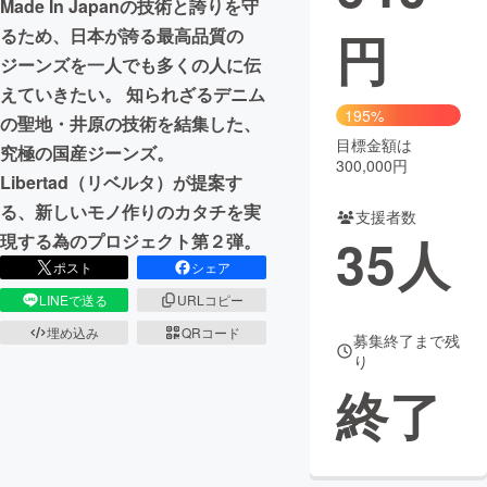
Made In Japanの技術と誇りを守
円
るため、日本が誇る最高品質の
まちづくり・地域活性化
ジーンズを一人でも多くの人に伝
えていきたい。 知られざるデニム
CAMPFIRE for Social Good
CAMPFIRE Creation
195%
の聖地・井原の技術を結集した、
CAMPFIREふるさと納税
machi-ya
コミュニティ
目標金額は
究極の国産ジーンズ。
300,000円
Libertad（リベルタ）が提案す
る、新しいモノ作りのカタチを実
支援者数
35
人
現する為のプロジェクト第２弾。
ポスト
シェア
LINEで送る
URLコピー
埋め込み
QRコード
募集終了まで残
り
終了