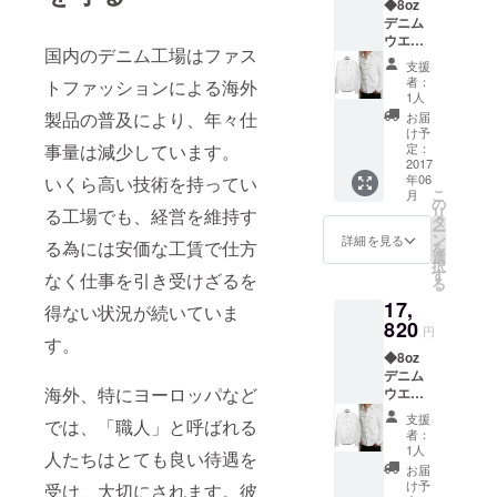
◆8oz
をご希
げ】を
18cm
デニム
望の方
お申し
股下
ウエス
は、リ
込み下
85cm
国内のデニム工場はファス
タン
ターン
さい。
支援
シャツ
【ジー
※Size（
者：
トファッションによる海外
"HENR
ンズ育
若干の
1人
Y#2"（
成セッ
誤差は
製品の普及により、年々仕
お届
ヘン
ト】を
お許し
け予
リー）
事量は減少しています。
同時に
定：
下さ
44(S)サ
2017
お申し
い） ウ
年06
いくら高い技術を持ってい
イ
込みい
エスト
こ
月
ズ・・
ただく
の
87cm
リ
る工場でも、経営を維持す
・１着
か、後
タ
股上
ー
着丈
日
ン
26.5cm
詳細を見る
る為には安価な工賃で仕方
を
70cm
Liberta
選
ワタ
択
肩巾
d公式オ
す
リ
なく仕事を引き受けざるを
る
42cm
ンライ
30cm
17,
バスト
ンスト
得ない状況が続いていま
ヒザ巾
囲96cm
820
アにて
21cm
円
す。
袖丈
【裾上
裾巾
◆8oz
64cm
げ】を
19cm
デニム
お申し
股下
海外、特にヨーロッパなど
ウエス
込み下
85cm
タン
さい。
支援
では、「職人」と呼ばれる
シャツ
※Size（
者：
"HENR
若干の
1人
人たちはとても良い待遇を
Y#2"（
誤差は
お届
ヘン
お許し
け予
受け、大切にされます。彼