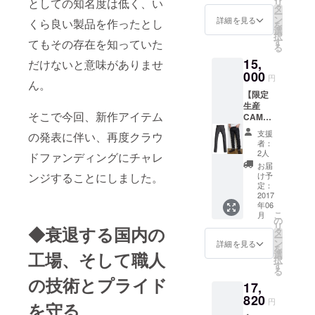
としての知名度は低く、い
リ
ト）
か、後
タ
股上
ー
32inch
日
ン
25.5cm
詳細を見る
くら良い製品を作ったとし
を
・・・1
Liberta
選
ワタ
択
本 （通
d公式オ
す
てもその存在を知っていた
リ
る
常価格
ンライ
28.5cm
15,
24,840
だけないと意味がありませ
ンスト
ヒザ
円） ※
000
アにて
巾
円
ん。
裾上げ
【裾上
20cm
【限定
をご希
げ】を
裾巾
生産
望の方
お申し
17.5cm
そこで今回、新作アイテム
CAMPF
は、リ
込み下
股下
IRE特別
ターン
さい。
85cm
支援
の発表に伴い、再度クラウ
価格】
【ジー
※Size（
者：
◆Libert
ンズ育
若干の
2人
ドファンディングにチャレ
ad Raw
成セッ
誤差は
お届
Collecti
ト】を
ンジすることにしました。
お許し
け予
on
同時に
定：
下さ
"Bullet"
2017
お申し
い） ウ
年06
（バ
込みい
エスト
こ
月
レッ
ただく
の
82cm
リ
◆衰退する国内の
ト）
か、後
タ
股上
ー
34inch
日
ン
25.5cm
詳細を見る
を
・・・1
Liberta
工場、そして職人
選
ワタ
択
本 （通
d公式オ
す
リ
る
常価格
ンライ
29cm
の技術とプライド
17,
24,840
ンスト
ヒザ巾
円） ※
820
アにて
20.5cm
円
を守る
裾上げ
【裾上
裾巾