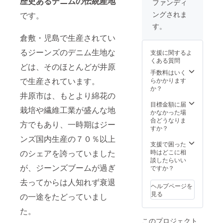
歴史あるデニムの伝統産地
に「神
ファンディ
44(S)/4
の手」
ングされま
です。
6(M)/48
を持つ
(L) から
天才加
す。
お選び
工職人
倉敷・児島で生産されてい
下さ
がこだ
い。 ◆
わりの
るジーンズのデニム生地な
支援に関するよ
ジーン
ヴィン
くある質問
ズ育
テージ
どは、そのほとんどが井原
成・裾
加工を
手数料はいく
上げ
で生産されています。
施し、
らかかります
セット
世界に
か？
井原市は、もとより綿花の
（裾上
たった
げ・育
１本の
目標金額に届
栽培や繊維工業が盛んな地
成マ
オリジ
かなかった場
ニュア
ナル
合どうなりま
方でもあり、一時期はジー
ル・デ
ヴィン
すか？
ニム
テージ
ンズ国内生産の７０％以上
コース
加工
支援で困った
ター）
ジーン
のシェアを誇っていました
時はどこに相
ズを制
談したらいい
が、ジーンズブームが過ぎ
作しま
ですか？
す。 ※
去ってからは人知れず衰退
ジーン
ヘルプページを
ズ内側
見る
の一途をたどっていまし
に天才
職人の
た。
サイン
このプロジェクト