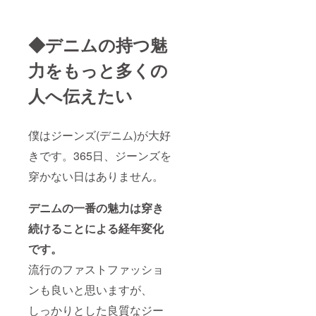
DVD・
・・１
枚
※「神の
◆デニムの持つ魅
手」が
あなた
力をもっと多くの
の特注
ジーン
人へ伝えたい
ズを制
作する
風景の
画像・
僕はジーンズ(デニム)が大好
映像を
まとめ
きです。365日、ジーンズを
た記念
DVDを
穿かない日はありません。
プレゼ
ントし
ます。
デニムの一番の魅力は穿き
◆ジー
ンズ育
続けることによる経年変化
成セッ
です。
ト・・
・1セッ
流行のファストファッショ
ト （裾
上げ・
ンも良いと思いますが、
育成マ
ニュア
しっかりとした良質なジー