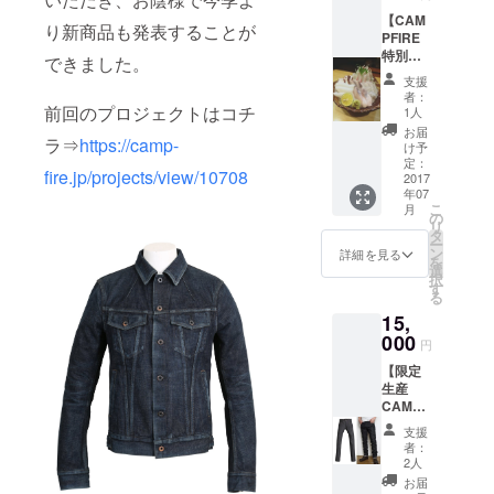
ザイ
ペシャ
【CAM
ナーお
ルによ
り新商品も発表することが
PFIRE
気に入
る裾上
特別企
りの居
げ・・
できました。
画】 ◆
酒屋に
・1回 ※
支援
デザイ
ご招待
ジーン
者：
ナーと
前回のプロジェクトはコチ
しま
ズのリ
1人
デニム
す。 ※
ターン
お届
ラ⇒
https://camp-
につい
リター
をご支
け予
て語
ン金額
定：
援いた
fire.jp/projects/view/10708
る！
2017
にお店
だいた
年07
【京都
での飲
方は、
こ
月
市内】
食代を
の
こちら
リ
居酒屋
含みま
タ
を同時
ー
ご招待
すの
ン
にお申
詳細を見る
を
券・・
で、現
選
し込み
択
・1回分
地まで
す
いただ
る
※京都市
のご自
くと
15,
内にあ
身の交
「裾上
る、デ
000
通費の
げ」
円
ザイ
みご負
（オン
【限定
ナーお
担下さ
ライン
生産
気に入
い。 ※
ストア
CAMPF
りの居
プロ
で通常
IRE特別
酒屋に
ジェク
1,620円
支援
価格】
ご招待
ト終了
＋送料
者：
◆Libert
しま
後、7月
2人
540円）
ad Raw
す。 ※
以降で
が無料
お届