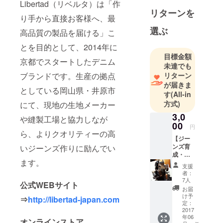
Libertad（リベルタ）は「作
いうコンセ
リターンを
プトの下、
り手から直接お客様へ、最
専門店への
選ぶ
高品質の製品を届ける」こ
卸売りは行
とを目的として、2014年に
わずオンラ
目標金額
インストア
京都でスタートしたデニム
未達でも
と不定期に
ブランドです。生産の拠点
リターン
開催する展
が届きま
としている岡山県・井原市
示会でのみ
す
(All-in
製品を販
方式)
にて、現地の生地メーカー
売。
3,0
や縫製工場と協力しなが
00
円
ら、よりクオリティーの高
【ジー
ンズ育
いジーンズ作りに励んでい
成・裾
ます。
上げ
支援
セッ
者：
ト】 ◆
7人
公式WEBサイト
ジーン
お届
ズ穿き
け予
⇒
http://libertad-japan.com
込み指
定：
南
2017
年06
書・・
オンラインストア