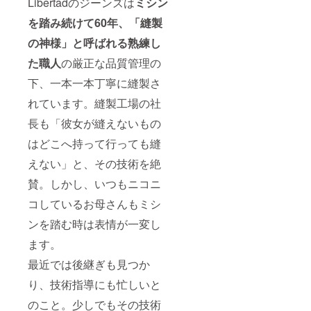
Libertadのジーンズは
ミシン
を踏み続けて60年、「縫製
の神様」と呼ばれる熟練し
た職人
の厳正な品質管理の
下、一本一本丁寧に縫製さ
れています。縫製工場の社
長も「彼女が縫えないもの
はどこへ持って行っても縫
えない」と、その技術を絶
賛。しかし、いつもニコニ
コしているお母さんもミシ
ンを踏む時は表情が一変し
ます。
最近では後継ぎも見つか
り、技術指導にも忙しいと
のこと。少しでもその技術