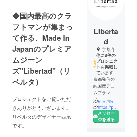
◆国内最高のクラ
フトマンが集まっ
Liberta
て作る、Made In
d
Japanのプレミア
京都府
他に8件の
ムジーン
プロジェク
トを掲載し
ズ"Libertad"（リ
ています
京都発信の
ベルタ）
純国産デニ
ムブラン
プロジェクトをご覧いただ
ド。
http://libertad-japan.com/
「こだわり
https://page.line.me/trl6662v
きありがとうございます。
の製品を作
メッセー
リベルタのデザイナー西尾
り手から直
ジを送る
です。
接お客様へ
届ける」と