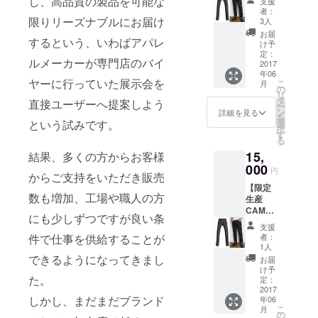
し、高品質の製品を可能な
支援
価格】
【ジー
※Size（
者：
◆Libert
限りリーズナブルにお届け
ンズ育
若干の
3人
ad Raw
成セッ
誤差は
お届
するという、いわばアパレ
Collecti
ト】を
お許し
け予
on
同時に
定：
下さ
ルメーカーが専門店のバイ
"Bullet"
2017
お申し
い） ウ
年06
（バ
込みい
エスト
ヤーに行っていた展示会を
こ
月
レッ
ただく
の
78cm
リ
ト）
か、後
タ
股上
直接ユーザーへ提案しよう
ー
30inch
日
ン
25cm
詳細を見る
を
・・・1
Liberta
という試みです。
選
ワタリ
択
本 （通
d公式オ
す
28cm
る
常価格
ンライ
ヒザ巾
15,
結果、多くの方からお客様
24,840
ンスト
19.5cm
円） ※
000
アにて
裾巾
円
からご支持をいただき販売
裾上げ
【裾上
17cm
【限定
をご希
げ】を
股下
数も増加、工場や職人の方
生産
望の方
お申し
83cm
CAMPF
は、リ
込み下
にも少しずつですが良い条
IRE特別
ターン
さい。
支援
価格】
【ジー
※Size（
件で仕事を供給することが
者：
◆Libert
ンズ育
若干の
1人
ad Raw
成セッ
できるようになってきまし
誤差は
お届
Collecti
ト】を
お許し
け予
た。
on
同時に
定：
下さ
"Bullet"
2017
お申し
い） ウ
しかし、まだまだブランド
年06
（バ
込みい
エスト
こ
月
レッ
ただく
の
80cm