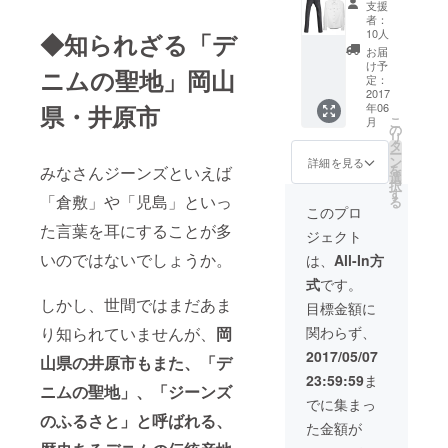
事） ※
支援
セッ
画像は
者：
ト】
参考と
10人
◆知られざる「デ
◆Libert
なりま
お届
ad Raw
す。
け予
ニムの聖地」岡山
Collecti
◆「神
定：
on 特別
2017
の手」
県・井原市
年06
限定モ
による
こ
月
デル
特注加
の
リ
"Bullet"
工
タ
ー
・・・1
「Ultim
ン
詳細を見る
を
みなさんジーンズといえば
本
ate-
選
択
※Size
Bullet」
す
「倉敷」や「児島」といっ
る
27/28/2
・・・
このプロ
9/30/32/
１本
た言葉を耳にすることが多
ジェクト
34inch
※Size
からお
27/28/2
いのではないでしょうか。
は、
All-In方
選び下
9/30/32/
式
です。
さい。
34inch
しかし、世間ではまだあま
◆Libert
からお
目標金額に
ad 8oz
選びい
り知られていませんが、
岡
関わらず、
デニム
ただけ
ウエス
ます。
2017/05/07
山県の井原市もまた、「デ
タン
※リター
23:59:59
ま
シャツ
ン
ニムの聖地」、「ジーンズ
"HENR
「Bullet
でに集まっ
Y#2"・
」を
のふるさと」と呼ばれる、
た金額が
・・1着
ベース
※Size