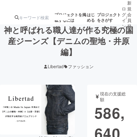
新
ロ
規
グ
会
プロジェクトを掲
はじ
プロジェクト
/
載するには
める
をさがす
イ
員
ン
登
神と呼ばれる職人達が作る究極の国
録
産ジーンズ【デニムの聖地・井原
編】
人気のプロ
注目のリ
注目の新着プロ
募集終了が近いプ
もうすぐ公開
ジェクト
ターン
ジェクト
ロジェクト
されます
Libertad
ファッション
アート・写真
音楽
現在の支援総
テクノロジー・ガジェット
ゲーム・サ
額
586,
映像・映画
書籍・雑誌
640
ビジネス・起業
チャレンジ