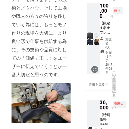
46cm
100
バスト
術とノウハウ、そして工場
囲
,00
残り1
104cm
0
や職人の方々の誇りを残し
円
袖丈
66cm
【限定
ていく為には、もっとモノ
１名★
作りの現場を大切に、より
プレミ
アムコ
支援
良い形で仕事を供給する為
ンプ
者：
リート
0人
に、その技術や品質に対し
セッ
お届
ト】
け予
ての「価値」正しくをユー
（ジー
定：
ンズ２
2017
ザーに伝えていくことが一
年08
本＋
こ
月
番大切だと思うのです。
シャツ
の
リ
１枚＋
タ
ー
ジーン
ン
詳細を見る
を
ズ制作
選
択
記念
す
る
DVD＋
30,
ジーン
在庫な
ズ育成
000
し
円
セット
【特別
＋デザ
価格
イナー
CAMPF
と食
IRE限定