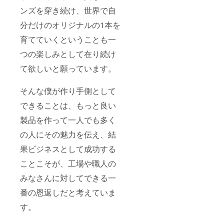
ル・デ
ニム
ンズを穿き続け、世界で自
コース
分だけのオリジナルの1本を
ター）
※ご用意
育てていくということも一
できた
リター
つの楽しみとして在り続け
ンから
順次発
て欲しいと願っています。
送させ
ていた
だきま
そんな僕が作り手側として
す。
できることは、もっと良い
製品を作って一人でも多く
の人にその魅力を伝え、結
果ビジネスとして成功する
ことこそが、工場や職人の
みなさんに対してできる一
番の恩返しだと考えていま
す。