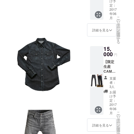
Collecti
リター
ご希望
け予
となり
on
ン金額
定：
の日時
ます。
"Bullet"
2017
にお店
をご連
※ご希望
年06
（バ
での飲
絡下さ
の方は
こ
月
レッ
食代を
の
い。 ※
股下サ
リ
ト）
含みま
タ
頑固な
イズを
ー
27inch
すの
ン
大将が
詳細を見る
メッ
を
・・・1
で、現
選
切り盛
セージ
択
本 （通
地まで
す
りする
にてご
る
常価格
のご自
大衆居
連絡下
15,
24,840
身の交
酒屋に
さい。
円） ※
000
通費の
なりま
◆Libert
円
裾上げ
みご負
すの
adオリ
【限定
をご希
担下さ
で、空
ジナル
生産
望の方
い。 ※
気が合
デニム
CAMPF
は、リ
プロ
わない
コース
IRE特別
ターン
ジェク
方はご
ター・
支援
価格】
【ジー
ト終了
遠慮下
者：
・・２
◆Libert
ンズ育
後、7月
3人
さい。
枚セッ
ad Raw
成セッ
以降で
お届
ト ※セ
Collecti
ト】を
ご希望
け予
ルビッ
on
同時に
定：
の日時
チデニ
"Bullet"
2017
お申し
をご連
ムの残
年06
（バ
込みい
絡下さ
布で
こ
月
レッ
ただく
の
い。 ※
作った
リ
ト）
か、後
タ
真面目
Liberta
ー
28inch
日
ン
で温か
詳細を見る
dオリジ
を
・・・1
Liberta
選
い大将
ナル
択
本 （通