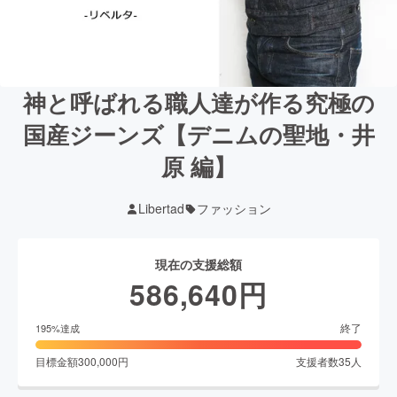
神と呼ばれる職人達が作る究極の
国産ジーンズ【デニムの聖地・井
原 編】
Libertad
ファッション
現在の支援総額
586,640
円
終了
195
%達成
目標金額
300,000
円
支援者数
35
人