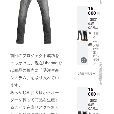
d公式オ
す
が切り
コース
る
常価格
ンライ
盛りす
ターを
15,
24,840
ンスト
るロー
２枚
円） ※
000
アにて
カルの
円
セット
裾上げ
【裾上
居酒屋
でお届
【限定
をご希
げ】を
になり
けしま
生産
望の方
お申し
ますの
す。
CAMPF
は、リ
込み下
で、過
IRE特別
ターン
さい。
度のご
支援
価格】
【ジー
※Size（
期待は
者：
◆Libert
ンズ育
若干の
3人
ご遠慮
ad Raw
成セッ
誤差は
下さ
お届
Collecti
ト】を
お許し
け予
い。
on
同時に
定：
下さ
前回のプロジェクト成功を
"Bullet"
2017
お申し
い） ウ
年06
（バ
込みい
エスト
きっかけに、現在Libertadで
こ
月
レッ
ただく
の
75cm
リ
ト）
か、後
タ
股上
は商品の販売に「受注生産
ー
29inch
日
ン
25cm
詳細を見る
を
・・・1
システム」を取り入れてい
Liberta
選
ワタリ
択
本 （通
d公式オ
す
27.5cm
る
ます。
常価格
ンライ
ヒザ巾
15,
24,840
ンスト
19cm
あらかじめお客様からオー
円） ※
000
アにて
裾巾
円
裾上げ
【裾上
17cm
ダーを募って商品を生産す
【限定
をご希
げ】を
股下
生産
望の方
お申し
83cm
ることで在庫リスクを無く
CAMPF
は、リ
込み下
IRE特別
ターン
さい。