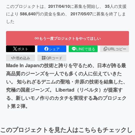
このプロジェクトは、
2017/04/10
に募集を開始し、
35
人の支援
により
586,640
円の資金を集め、
2017/05/07
に募集を終了しま
した
もう一度プロジェクトをやってほしい
ポスト
シェア
LINEで送る
URLコピー
埋め込み
QRコード
Made In Japanの技術と誇りを守るため、日本が誇る最
高品質のジーンズを一人でも多くの人に伝えていきた
い。 知られざるデニムの聖地・井原の技術を結集した、
究極の国産ジーンズ。 Libertad（リベルタ）が提案す
る、新しいモノ作りのカタチを実現する為のプロジェク
ト第２弾。
このプロジェクトを見た人はこちらもチェックし