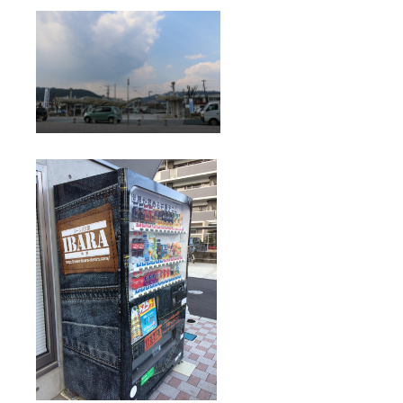
27/28/2
9/30/32/
34inch
からお
選びい
ただけ
ます。
◆刺繍
デニム
ウエス
タン
シャ
ツ"HEN
RY#2"
・・・
１着
※Size
44(S)/4
6(M)/48
(L)から
お選び
いただ
けま
す。 ◆
特注加
工制作
風景映
像