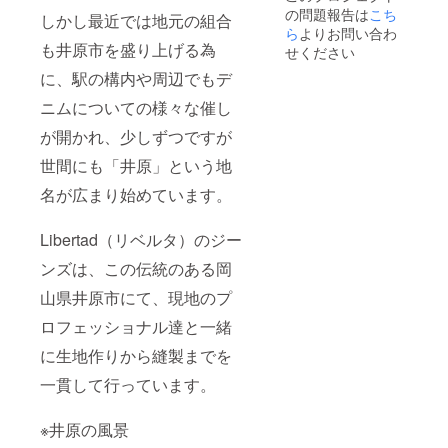
が入り
の問題報告は
こち
ます。
しかし最近では地元の組合
ら
よりお問い合わ
※デザイ
も井原市を盛り上げる為
ンにつ
せください
いては
に、駅の構内や周辺でもデ
可能な
範囲で
ニムについての様々な催し
ご要望
をお聞
が開かれ、少しずつですが
きしま
す。 ※
世間にも「井原」という地
デザイ
名が広まり始めています。
ナーに
お任せ
も可能
Libertad（リベルタ）のジー
です。
◆限定
ンズは、この伝統のある岡
プレミ
アムノ
山県井原市にて、現地のプ
ン
ウォッ
ロフェッショナル達と一緒
シュ
ジーン
に生地作りから縫製までを
ズ
一貫して行っています。
「Bullet
」・・
・１本
※井原の風景
※Size