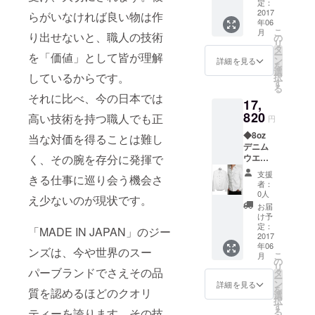
リー）
定：
下さ
46(M)サ
2017
らがいなければ良い物は作
い） ウ
年06
イ
エスト
こ
月
り出せないと、職人の技術
ズ・・
の
92cm
リ
・１着
タ
股上
ー
を「価値」として皆が理解
※着丈
ン
27.5cm
詳細を見る
を
71.5cm
選
ワタ
しているからです。
択
肩巾
す
リ
る
44cm
31cm
それに比べ、今の日本では
17,
バスト
ヒザ巾
囲
820
高い技術を持つ職人でも正
22cm
円
100cm
裾巾
◆8oz
袖丈
当な対価を得ることは難し
20cm
デニム
65cm
股下
く、その腕を存分に発揮で
ウエス
91cm
タン
支援
きる仕事に巡り会う機会さ
シャツ
者：
"HENR
0人
え少ないのが現状です。
Y#2"（
お届
ヘン
け予
リー）
定：
「MADE IN JAPAN」のジー
48(L)サ
2017
年06
イ
ンズは、今や世界のスー
こ
月
ズ・・
の
リ
・１着
パーブランドでさえその品
タ
ー
※着丈
ン
詳細を見る
を
質を認めるほどのクオリ
73cm
選
択
肩巾
す
ティーを誇ります。その技
る