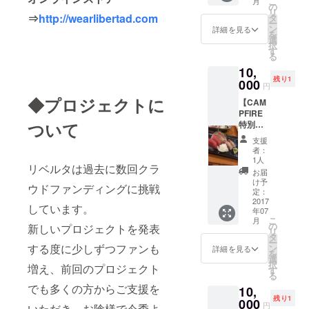
こ
月
・1点 ※
の
リ
デザイ
⇒
http://wearlibertad.com
タ
ー
ナーが
ン
詳細を見る
を
推奨す
選
択
るノン
す
る
ウォッ
10,
シュ
残り1
ジーン
000
円
ズの洗
◆プロジェクトに
【CAM
濯方法
PFIRE
や色落
ついて
特別企
ち指南
画】 ◆
をまと
支援
デザイ
めたマ
者：
ナーと
ニュア
1人
リベルタは過去に数回クラ
デニム
ルをA5
お届
につい
サイズ
け予
ウドファンディングに挑戦
て語
の用紙
定：
る！岡
2017
又は
しています。
年07
山名店
PDF
こ
月
居酒屋
ファイ
の
新しいプロジェクトを発表
リ
ご招待
ルにて
タ
ー
券・・
する度に少しずつファンも
送付さ
ン
詳細を見る
を
・1回分
せてい
選
択
増え、前回のプロジェクト
※JR岡
ただき
す
る
山駅近
ます。
でも多くの方からご支援を
10,
辺にあ
◆ユニ
残り1
る、デ
000
オンス
円
いただき、お陰様で今季よ