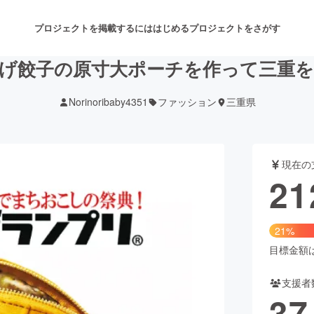
プロジェクトを掲載するには
はじめる
プロジェクトをさがす
げ餃子の原寸大ポーチを作って三重
Norinoribaby4351
ファッション
三重県
注目のリターン
注目の新着プロジェクト
募集終了が近いプロジェクト
も
現在の
音楽
舞台・パフォーマンス
21
ゲーム・サービス開発
フード・飲食店
21%
書籍・雑誌出版
アニメ・漫画
目標金額は1
支援者
チャレンジ
ビューティー・ヘルスケ
37