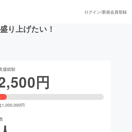
ログイン
/
新規会員登録
を盛り上げたい！
うすぐ公開されます
支援総額
プロダクト
2,500
円
ファッション
スポーツ
,000,000円
数
ア
ソーシャルグッド
人