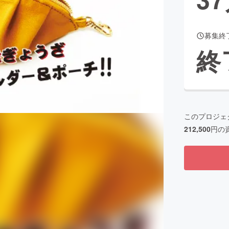
募集終
CAMPFIRE for Social Good
CAMPFIRE Creation
終
CAMPFIREふるさと納税
machi-ya
コミュニティ
このプロジェ
212,500
円の