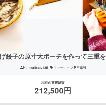
げ餃子の原寸大ポーチを作って三重
Norinoribaby4351
ファッション
三重県
現在の支援総額
212,500
円