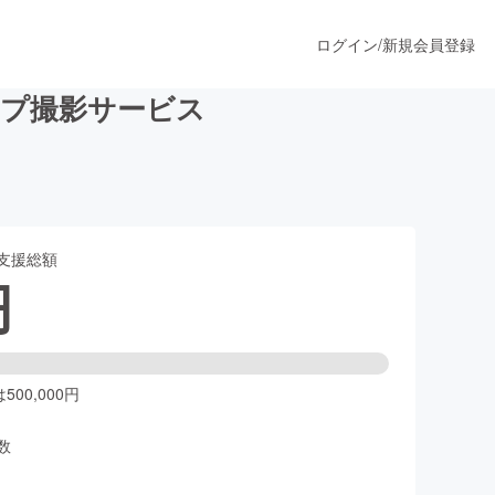
ログイン
/
新規会員登録
ップ撮影サービス
うすぐ公開されます
支援総額
プロダクト
円
ファッション
スポーツ
00,000円
数
ア
ソーシャルグッド
人