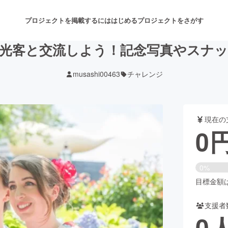
プロジェクトを掲載するには
はじめる
プロジェクトをさがす
光客と交流しよう！記念写真やスナ
musashi00463
チャレンジ
注目のリターン
注目の新着プロジェクト
募集終了が近いプロジェクト
も
現在の
音楽
舞台・パフォーマンス
0
ゲーム・サービス開発
フード・飲食店
0%
書籍・雑誌出版
アニメ・漫画
目標金額は5
支援者
チャレンジ
ビューティー・ヘルスケ
0