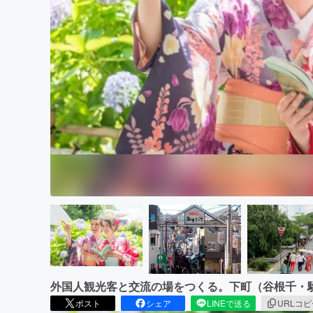
まちづくり・地域活性化
外国人観光客と交流の場をつくる。下町（谷根千・
ポスト
シェア
LINEで送る
URLコ