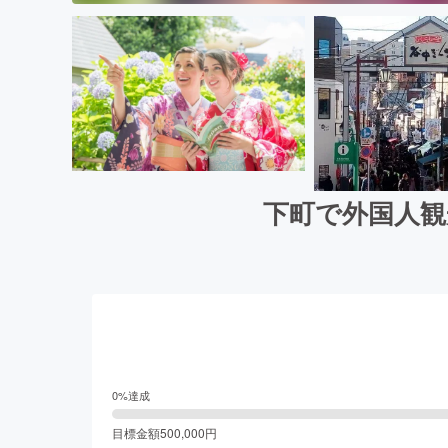
下町で外国人観
0
%達成
目標金額
500,000
円