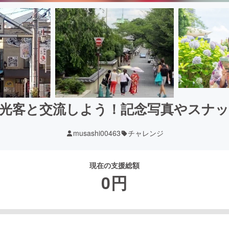
光客と交流しよう！記念写真やスナ
musashi00463
チャレンジ
現在の支援総額
0
円