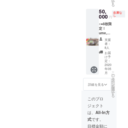
択
くこと
ろ、到
す
するこ
ク
講師か
は、季
●2018
だくこ
フェ、
る
ができ
着予
とがで
ショッ
らのみ
節によ
年 9月
とが可
雑貨購
50,
ます。
定）
きませ
プをご
行い、
り変動
（1）
能で
入等で
在庫な
下記注
000
ゴール
し
ん。端
希望の
ワーク
しま
日本観
す。端
使うこ
円
意事項
デンウ
数につ
場合
ショッ
す。詳
光振興
数につ
とがで
○●8枚限
を必ず
イーク
きまし
は、別
プ等の
しいお
協会
きまし
きま
定！
ご確認
のおで
ては現
途ご相
ファシ
値段
ては現
す。 ※
ume,の
くださ
かけに
金でご
談くだ
リテー
は、ご
金でご
チケッ
宿泊
い。 ※
どう
精算く
さい。 ⁻
トは料
予約の
Japan
精算く
トはお
支援
50,000
チケッ
ぞ！ ※
ださ
者：
企業研
金に含
際にHP
Touris
ださ
釣りを
円割引
ト有効
宿泊
8人
い。 ※
修プラ
まれて
もしく
m
い。 ※
お渡し
チケッ
期限：
は、2名
宿泊を
お届
ンのた
おりま
は予約
Awards
宿泊を
するこ
トで
チケッ
様より
け予
事前決
め、お
せん。
サイト
受賞
事前決
とがで
す！●○ -
ト到着
定：
ご予約
済で予
食事内
企業専
よりご
（2）経
済で予
きませ
ume,の
2020
より、2
可能で
約され
容は通
用ワー
確認く
済産業
約され
んが、
年05
宿泊で
年間有
す。 ※
た場
常の
ク
ださ
省
た場
有効期
こ
月
現金代
効で
の
チケッ
合、チ
コース
ショッ
い。
合、チ
限3年間
リ
わりに
す。
タ
トはお
ケット
と異な
プをご
(https://
産業観
ケット
の間に
ー
ご利用
（2020
ン
釣りを
詳細を見る
での換
りま
希望の
www.u
光まち
での換
分割し
を
いただ
年5月ご
選
お渡し
金はで
す。
場合
me-
づくり
金はで
てご利
択
くこと
ろ、到
す
するこ
きませ
（季節
は、別
yamazo
大賞受
きませ
用いた
る
ができ
着予
とがで
このプロ
ん。当
の野菜
途ご相
e.com/)
賞 -------
ん。
だくこ
ます。
定）
きませ
日現金
を使っ
談くだ
※宿泊料
-----------
※「宿泊
とが可
ジェクト
下記注
ゴール
ん。端
でのお
たBBQ
さい。 ⁻
金の目
-----------
だけ事
能で
意事項
デンウ
数につ
は、
All-In方
支払い
等を予
企業研
安→2名
-----------
前決
す。端
を必ず
イーク
きまし
をお願
定して
修プラ
宿泊（2
-----------
済、カ
数につ
式
です。
ご確認
のおで
ては現
いいた
おりま
ンのた
食付
----- 下
フェだ
きまし
くださ
かけに
金でご
目標金額に
しま
す。時
め、お
き）の
記、ご
けチ
ては現