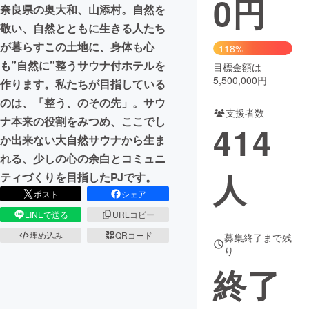
0
円
奈良県の奥大和、山添村。自然を
まちづくり・地域活性化
敬い、自然とともに生きる人たち
が暮らすこの土地に、身体も心
118%
も”自然に”整うサウナ付ホテルを
目標金額は
CAMPFIRE for Social Good
CAMPFIRE Creation
5,500,000円
作ります。私たちが目指している
CAMPFIREふるさと納税
machi-ya
コミュニティ
のは、「整う、のその先」。サウ
支援者数
ナ本来の役割をみつめ、ここでし
414
か出来ない大自然サウナから生ま
れる、少しの心の余白とコミュニ
人
ティづくりを目指したPJです。
ポスト
シェア
LINEで送る
URLコピー
埋め込み
QRコード
募集終了まで残
り
終了