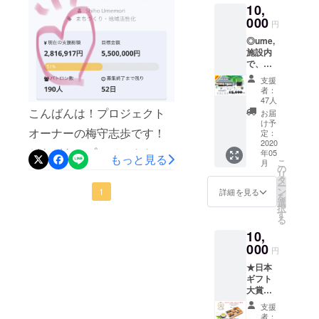
て、お
できて、実際に来ていただ
いまだからこそできる形で
10,
いたし
で現金
野菜や
逆にここを選んで来ていた
ウナを含めた施設全体で大
ます。
000
代わり
果物を
円
くことは難しいですが、少
みなさんと愛をもってこの
⁻ume,の
にご利
選んで
だくお客様がいることに、
事にしている考えです。サ
◎ume,
ロゴ入
用いた
しでも現場の空気感が伝わ
お送り
場所を育てていけるようサ
施設内
りTシャ
だくこ
毎日感動しております。
ウナを作りたかったのでは
させて
で、ど
ツ ⁻無農
り、愛着をもっていただけ
とがで
ウナの工事状況やクラファ
いただ
んな内
（キッズ、ベイビーも大歓
薬・自
なく、一人の「ただのヒ
きま
きま
支援
る時間になればと思ってい
容でも
ンご支援の状況をご報告さ
然栽培
す。下
者：
す。
迎！♡）最近は、早めの筍
ト」になり、フラットに自
使える
で作っ
記注意
47人
ます！【日程】4/18（本
せていただきます！さっそ
お得な
た大和
こんばんは！プロジェクト
事項を
お届
がすでにあがってきてお
分の身の回りを見るよう
チケッ
茶詰め
必ずご
け予
日）17:00～18：004/19（明
くですが、実は先週より大
オーナーの梅守志歩です！
トで
合わせ
定：
確認く
り、お客様と一緒に、顔ほ
な、そんな場所を作りた
す！◎
2020
⁻ume,
日）17:00～18：00【ZOOM
ださ
工さんが入っていただき、
どきどきのプロジェクト
年05
宿泊割
どの大きさのある筍をゲッ
オリジ
かった。そして、地域に根
もっと見る
い。 ※
こ
月
URL】
引券に
基礎のコンクリート工事が
ナルス
の
チケッ
オープン、2/25から早くも1
リ
トしたり原木しいたけを採
差し、村のじぃちゃんばぁ
するで
テッ
タ
ト有効
ー
https://us04web.zoom.us/j/4
始まっておりました！今回
もよ
カー -
週間。どのぐらいの方にご
ン
1
期限：
詳細を見る
りにいったりと、自然遊び
ちゃんと、ただなんとなく
を
し、お
Thanks
選
チケッ
695346637ミーティングID:
サウナを建てる場所は、も
択
賛同いただけるのか不安な
食事や
messa
す
ト到着
満載。春の里山は、毎日ま
触れ合い、その場所でしか
る
カ
ge ※T
469 534 6637【参加者】
より、1
ともと土蔵が立っていた場
スタートでしたが早くも
10,
フェ、
いにち、山菜が野に芽生え
シャツ
表現できないものを味わっ
年間有
ume, yamazoe 梅守志歩
施設内
所で、小高い丘の上から
000
は、M
効で
50％を超えるところまで来
円
花が咲いていくのが手に取
ていただく場所をもつこと
で販売
のフ
す。
The Sauna 野田クラク
は、電線もなにもないただ
★日本
してい
リーサ
ることができ、とっても嬉
（2020
るようにわかるのでとって
で、日本の地方の、未来の
ギフト
る野菜
イズの
年5月ご
ションべべーAddress
大きな空が見える。そんな
大賞最
しいです！！心から、あり
や雑貨
みにな
ろ、到
も楽しいです♡さてさて！
在り方に、小さな村から挑
高賞
の購入
りま
Hopper Inc. 市橋正太郎
着予
場所です。この場所に、た
支援
がとうございます！☺☺今
（47都
など、
本題です！！サウナビルド
す。
戦状を、いま掲げたので
定）
者：