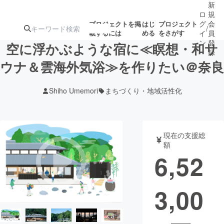
新
ロ
規
グ
会
プロジェクトを掲
はじ
プロジェクト
/
載するには
める
をさがす
イ
員
ン
登
空に浮かぶような宿に≪瞑想・和サ
録
ウナ＆雲海外気浴≫を作りたい＠奈良
人気のプロ
注目のリ
注目の新着プロ
募集終了が近いプ
もうすぐ公開
Shiho Umemori
まちづくり・地域活性化
ジェクト
ターン
ジェクト
ロジェクト
されます
アート・写真
音楽
現在の支援総
額
6,52
テクノロジー・ガジェット
ゲーム・サ
3,00
映像・映画
書籍・雑誌
ビジネス・起業
チャレンジ