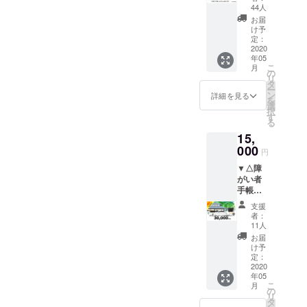
道府県
YOUBI設計事務所 大島奈
なにに
くさんの杉を使って、自然
44人
ゴール
回、サウナを建てる場所
WSのチケットを、YOUBIさ
の1位）
す。ume,saunaは、これか
でもご
デンウ
お届
緒子みなさんのご参加、心
の香りたっぷりの瞑想空間
を獲得
利用い
け予
は、この部分！ume,のホテ
イーク
んにがんばっていただいて
らが本当の意味でのスター
した＜
ただけ
定：
のおで
からお待ちしております！
のような最高に気持ちが良
うめも
2020
ル棟は、結構大きくて、母
ます。 -
かけに
少しだけ、増やしたいと考
トです。山里の日常と、ヒ
年05
り＞の
ume,の
そして、サウナビルド後半
どう
いサウナと鳥たちのお話し
こ
月
屋と離れ2棟の合計３棟を改
手鞠わ
「宿
の
えております！！！前回、
トとともに寄り添ってきた
ぞ！ ※
リ
さび葉
戦、クラファンの最終追い
泊、体
ている声と、真横を流れる
タ
宿泊、
装した宿になっておりま
ー
予想をはるかに超えるス
寿し。
自然とここに来てくださっ
験、カ
ン
詳細を見る
体験、
を
込みに向けてぜひ最後の力
山水のせせらぎそして、流
こちら
フェ、
選
す。そして、サウナを作る
カ
択
ピードで一番最初に売り切
た一人ひとりが調和して、
のわさ
雑貨購
す
フェ、
を貸してもらえたらと思っ
れる雲をぽーっと眺める外
る
び葉
部分はもともと「土蔵」の
入等」
雑貨購
れてしまったワークショッ
うまれてくるもの、めざめ
15,
は、山
で現金
ています！どうぞよろしく
入等で
気浴スペースができてきま
あった部分でした。この場
添村等
000
代わり
プ参加券…本当は行きた
てくるもの、つながってゆ
使うこ
円
で生え
お願いします！※毎日、検
にご利
す。工事はまだ始まったば
とがで
所の現在の様子がこちら！
▼△障
かった…！のお声を方々か
ている
くものを、これからも大切
用いた
きま
温・手洗いアルコール・健
がい者
かりですが、ぜひ進捗を楽
わさび
だくこ
赤い線が、YOUBI大島さん
す。 ※
らお伺いし、下記の2点で
にしていただけますよう
手帳を
を使用
とがで
チケッ
康チェックとラジオ体操を
しみにご覧ください！ま
お持ち
し、製
と相談をして決めた、サウ
きま
トはお
支援
ワークショップ＆お手伝い
に。世界が、「当たり前」
のご家
造され
す。下
者：
行い、健康管理のもと工事
釣りを
た、もともと18日と19日に
ナを建設する予定の場所で
族、団
ていま
記注意
11人
の枠を増やしていきたいと
であったことがどんなに尊
お渡し
体さま
す。 日
を進めております。 緊急
事項を
予定しておりましたサウナ
お届
するこ
す！まだまだ、ただの土の
▼△
思います！注意事項があり
本全国
いことだったのかを思い出
必ずご
け予
とがで
事態宣言のエリア拡大によ
ume,宿
ビルドワークショップは現
のお取
定：
確認く
広場で、ここがどうなって
きませ
ますので、よく読んでいた
したこのタイミングで新緑
泊の特
2020
り寄せ
ださ
ん。端
り、さまざまな状況変化も
在の影響を考え自粛をしま
年05
別割引
ギフト
いくのか上手く想像できな
い。 ※
数につ
だき、ご参加ご検討いただ
の輝くこの村で、みなさま
こ
月
券で
や、女
の
チケッ
考えられますので、随時最
きまし
したが、下記日程にて、少
リ
いですよね…笑でもきっ
す。利
子会の
タ
ト有効
ければと思います！
のお越しを心からお待ちし
ては現