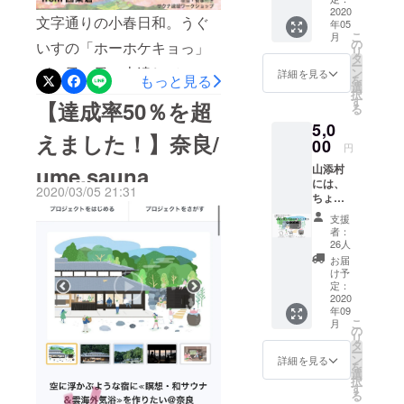
日）を
だけキツイ体験をすると、
なだけに、気軽な報告や決
す！◎
2020
お知ら
文字通りの小春日和。うぐ
こよくて気持ちがいいこと
年05
宿泊割
せくだ
それだけ愛はひとしおなも
断がなかなかできずせっか
こ
月
引券に
の
さい。
いすの「ホーホケキョっ」
間違いなし！のものができ
リ
するで
タ
ので、みなさんからいただ
（お野
くご支援いただいていたに
ー
もよ
が、日に日に上達していく
ました。ここからは、私た
ン
菜や果
詳細を見る
もっと見る
を
いたご支援・ご声援は大切
し、お
も関わらず活動報告はじめ
選
物、4種
択
ことが毎日わかる、ここ山
ちume,saunaのスタッフ
食事や
す
を予
【達成率50％を超
る
に大切に、ひとつひとつの
様々なご連絡が遅くなって
カ
定。支
添村です！毎年、遅咲きの
が、この場所に愛をそそ
5,0
フェ、
援時に
材料・工事の中に織り込み
しまっていたことを 深くお
えました！】奈良/
施設内
00
備考欄
お庭の紅梅が、やっと満開
ぎ、育てていくターンにな
円
で販売
ながら建設を進めていま
に記載
詫び申し上げます。申し訳
山添村
ume,sauna
してい
になりました！みなさま、
ります。そして、今回ご支
してく
には、
す。そして、今日は以前よ
る野菜
ございません。もちろん。
ださ
2020/03/05 21:31
特に都市部にお住まいの
ちょっ
援いただいた皆様と一緒
や雑貨
い。）
り告知をしておりました
私たちのホテル自体も自粛
と行け
の購入
⁻ume,オ
支援
方々。コロナによる外出の
に。この場所は、「しあわ
そうに
など、
リジナ
者：
ZOOMの進捗報告会のご連
の波を受け、厳しい状態が
ないけ
なにに
26人
ルス
しづらさや、生活のストレ
せの価値に気がつく場所」
れど…
でもご
絡です！私たちのサウナに
テッ
お届
続いておりますがいつまで
気分だ
利用い
スが溜まりますよね…嬉し
け予
にしたいと考えています。
カー1枚
けで
かける熱い想いや、工事の
ただけ
定：
も「いま」を悲観していて
付き
いことに、まだサウナはで
も！ 山
2020
「“ないもの”が“ある”からし
ます。 -
⁻Thank
こぼれ話、苦労話、最近面
年09
も仕方がないので「できる
添村の
ume,の
s
こ
きていないume,の施設です
月
あわせではなくて、“ないも
サウナ
「宿
の
Messag
白いと思ってることなど…
方法」で、顔を上げて、 前
リ
を体験
泊、体
タ
e ※ご希
が、「山添村のような自然
の”が“ある”ことに気づくし
ー
できる
験、カ
ン
詳細を見る
特にアジェンダはなくゆる
望の配
を向いて、進めていこうと
を
GOODS
フェ、
選
に囲まれた場所であれば」
あわせを、感じてほし
達時期
択
たちを
く楽しく、みなさんとお話
雑貨購
決めました！今日からは、
す
に応じ
る
と、こんな時だからこそ、
お送り
い。」私たちのホテル、サ
入等」