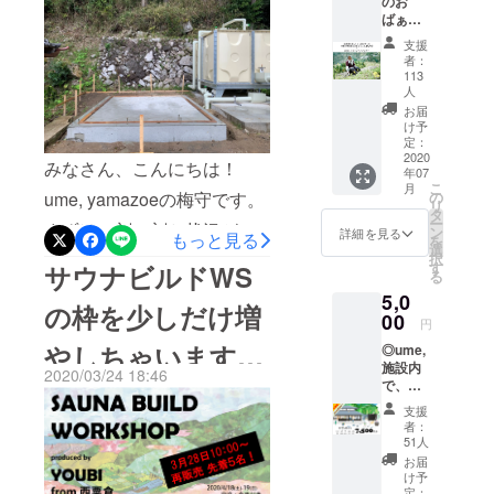
のお
づくりに取
じめて、はや6日。ついに、
ばぁ
く姿勢に勇気をもらうよ」
り組んでお
ちゃ
べべちゃんや大島さんも参
支援
ん、お
ります。
などこの場所ができること
者：
戦し、全工程の約半分が終
じぃ
113
で、来て下さるみなさまに
ちゃん
人
わり、本格的な立ち上がり
まだまだ助
達が、
お届
楽しく、優しく、温かい気
心を込
け予
走中のプロ
のターンに入ってきまし
めて作
定：
持ちになってほしいと願っ
ジェクト、
2020
るお野
た！今回の相方、べべちゃ
みなさん、こんにちは！
年07
ぜひみなさ
菜たち
ていたのにも関わらず振り
こ
月
んの名言。------------------------
を、詰
ume, yamazoeの梅守です。
の
んの応援・
リ
返ると、むしろ私たちがパ
め合わ
タ
ー
ご支援をよ
----------------------------石を運
まずは、刻一刻と状況が変
せにし
ン
詳細を見る
もっと見る
を
ワーと愛をいただいていた
てお送
ろしくお願
選
ぶ。穴を掘る。木を積む。
わっていく中、サウナビル
択
りしま
す
サウナビルドWS
んだなぁと感じています。
いいたしま
る
す。 ⁻季
色を塗る。単純作業がひた
ドのワークショップをはじ
す！
5,0
節によ
今回の最強最高のパート
の枠を少しだけ増
00
すら続くそれこそ、いいサ
り、お
め、今回のクラウドファン
円
ナーたち、野田クラクショ
届けす
やしちゃいます！
ウナへの近道---------------------
◎ume,
ディングの内容に関しても
る内容
ンべべーちゃんや、市橋正
施設内
が変わ
2020/03/24 18:46
-------------------------------とは聞
自粛や変更などを させてい
で、ど
【奈良/
りま
太郎くん、YOUBI大島さ
んな内
す。お
いていましたが、ここまで
支援
ただいておりますが、ご理
容でも
届けの
ume,sauna】
者：
ん、塚本さんにご協力いた
使える
とは…という想像を絶する
ご希望
51人
解いただき心から感謝いた
お得な
だきハードは、それはも
時期
お届
肉体労働。。しかし、これ
チケッ
します。また、状況が状況
（月
け予
う、それはもう最高にかっ
トで
定：