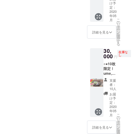
トで
チケッ
りま
き）に
年間有
約され
日・テ
のおで
必ずご
け予
す！●○ -
ト到着
定：
す。
なりま
効です
た場
レビ関
かけに
確認く
ume,の
2020
より、1
す。 ⁻講
（2020
合、チ
西 等
どう
ださ
年05
宿泊で
年間有
師から
年5月ご
ケット
≪ (株)
ぞ！ ※
い。 ※
こ
月
現金代
効で
の
のセミ
ろ、到
での換
梅守本
宿泊、
チケッ
リ
わりに
す。
タ
ナー
着予
金はで
店 直近
体験、
ト有効
ー
ご利用
（2020
ン
は、約2
定） ⁻セ
きませ
の受賞
カ
期限：
詳細を見る
を
いただ
年5月ご
選
時間を
ミナー
ん。
歴 ≫
フェ、
チケッ
択
くこと
ろ、到
す
予定し
付きの
※「宿泊
●2017
雑貨購
ト到着
る
ができ
着予
ており
ume, 全
だけ事
年2月
入等で
より、4
30,
ます。
定）
ます。 ⁻
館貸し
前決
ダブル
使うこ
年間有
在庫な
下記注
000
ゴール
し
セミ
切り宿
済、カ
受賞
とがで
効で
円
意事項
デンウ
ナーは
泊プラ
フェだ
（1）経
きま
す。
○●10枚
を必ず
イーク
講師か
ン（1泊
けチ
済産業
す。 ※
（2020
限定！
ご確認
のおで
らのみ
2食付
ケット
省 はな
チケッ
年5月ご
ume,の
くださ
かけに
行い、
き）に
利用」
やか関
トはお
ろ、到
宿泊
い。 ※
どう
ワーク
なりま
といっ
西イン
釣りを
着予
支援
30,000
チケッ
ぞ！ ※
ショッ
す。 ⁻講
たよう
バウン
お渡し
定）
者：
円割引
ト有効
宿泊
10人
プ等の
師から
に、事
ド大賞
するこ
ゴール
チケッ
期限：
は、2名
ファシ
のセミ
前決済
（2）
とがで
デンウ
お届
トで
チケッ
様より
け予
リテー
ナー
とume,
農林水
きませ
イーク
す！●○ -
ト到着
定：
ご予約
トは料
は、約2
チケッ
産省
んが、
のおで
ume,の
2020
より、1
可能で
金に含
時間を
トの併
有効期
かけに
年05
宿泊で
年間有
す。 ※
まれて
予定し
用は可
近畿の
限3年間
どう
こ
月
現金代
効で
の
チケッ
おりま
ており
能で
食と農
の間に
ぞ！ ※
リ
わりに
す。
タ
トはお
せん。
ます。 ⁻
す。 ※
インバ
分割し
宿泊、
ー
ご利用
（2020
ン
釣りを
詳細を見る
企業専
セミ
お部屋
ウンド
てご利
体験、
を
いただ
年5月ご
選
お渡し
用ワー
ナーは
の料金
優秀賞
用いた
カ