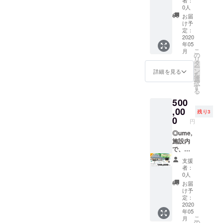
送形
者：
確認く
年間有
約され
日・テ
適な空
は、企
でもご
け） ■
もしく
0人
態：通
ださ
効です
た場
レビ関
間を提
業様と
利用い
セミ
は予約
常冷蔵
お届
い。
（2020
合、チ
西 等
供する
ご相談
ただけ
ナー付
サイト
け予
配送・
(https://
年5月ご
ケット
≪ (株)
ことが
の上、
ます。 -
き宿泊
よりご
定：
瞬間冷
www.u
ろ、到
での換
梅守本
できま
より知
ume,の
研修プ
2020
確認く
凍配送
年05
me-
着予
金はで
店 直近
す！ ----
りたい
「宿
ラン
ださ
※冷凍の
こ
月
yamazo
定） ⁻セ
きませ
の受賞
-----------
内容に
泊、体
（全館
い。
の
賞味期
リ
e.com/)
ミナー
ん。
歴 ≫
-----------
合わせ
験、カ
貸切）
(https://
タ
限90
ー
※宿泊料
付きの
※「宿泊
●2017
-----------
て変更
フェ、
さまざ
www.u
ン
詳細を見る
日、冷
を
金の目
ume, 一
だけ事
年2月
-----------
させて
雑貨購
まなメ
me-
選
蔵は製
択
安→2名
棟貸し
前決
ダブル
--------
いただ
入等」
ディア
yamazo
す
造より
る
宿泊（2
切り宿
済、カ
受賞
下記、
きま
で現金
から
e.com/)
48時間
500
食付
泊プラ
フェだ
（1）経
ご予約
す。） -
代わり
引っ張
※クラウ
です 用
き）の
ン（1泊
けチ
済産業
にあた
-----------
にご利
りだこ
,00
ドファ
途：ご
残り3
場合：
2食付
ケット
省 はな
り、注
-----------
用いた
の≪う
ンディ
0
自宅
円
合計6～
き）に
利用」
やか関
意事項
-----------
だくこ
めもり
ング終
用・贈
8万円、
なりま
といっ
西イン
がござ
-----------
とがで
寿司学
◎ume,
了後、
答用
4名宿泊
す。 ⁻講
たよう
バウン
いま
-----------
きま
校の校
施設内
ご支援
（どち
（2食付
師から
に、事
ド大賞
す。 ※
≪ (株)
す。下
長先生
で、ど
いただ
らかを
き）の
のセミ
前決済
（2）
チケッ
梅守本
記注意
≫が、
んな内
いたみ
お選び
支援
場合、9
ナー
とume,
農林水
ト有効
店 直近
事項を
団体様
容でも
なさま
くださ
者：
～10万
は、約2
チケッ
産省
期限：
の受賞
必ずご
だけに
使える
に割引
0人
い） お
円とな
時間を
トの併
チケッ
歴 ≫
確認く
特別セ
お得な
コード
送りす
お届
りま
予定し
用は可
近畿の
ト到着
●2017
ださ
ミナー
チケッ
を発行
け予
る数：
す。 ※
ており
能で
食と農
より、2
年2月
い。 ※
を行い
トで
いたし
定：
〇セッ
割引
ます。 ⁻
す。 ※
インバ
年間有
ダブル
チケッ
ます。
す！◎
2020
ます。
ト 送付
年05
コード
セミ
お部屋
ウンド
効です
受賞
ト有効
地方で
宿泊割
HPより
日・時
こ
月
を発行
ナーは
の料金
優秀賞
（2020
（1）経
期限：
のイン
引券に
ご予約
の