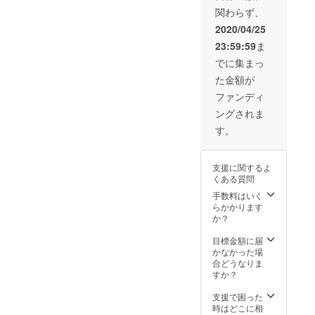
い。 ※
どう
精算く
す。 ※
期によ
食事内
場合：
予約に
ケット
金でご
関わらず、
チケッ
ぞ！ ※
ださ
お部屋
り内容
容は通
合計6～
あた
利用」
精算く
ト有効
宿泊
い。 ※
2020/04/25
の料金
は異な
常の
8万円、
り、注
といっ
ださ
期限：
は、2名
宿泊を
は、季
ります
コース
4名宿泊
意事項
たよう
い。 ※
23:59:59
ま
チケッ
様より
事前決
節によ
ので、
と異な
（2食付
がござ
に、事
宿泊を
ト到着
ご予約
済で予
でに集まっ
り変動
ご確認
りま
き）の
いま
前決済
事前決
より、2
可能で
約され
しま
くださ
す。
場合、9
す。 ※
とume,
済で予
た金額が
年間有
す。 ※
た場
す。詳
い。）
（季節
～10万
チケッ
チケッ
約され
効で
チケッ
合、チ
ファンディ
しいお
⁻4名以
の野菜
円とな
ト有効
トの併
た場
す。
トはお
ケット
値段
上10名
を使っ
りま
期限：
用は可
合、チ
ングされま
（2020
釣りを
での換
は、ご
様まで
たBBQ
す。 ※
チケッ
能で
ケット
年5月ご
お渡し
金はで
す。
予約の
のプラ
等を予
割引
ト到着
す。 ※
での換
ろ、到
するこ
きませ
際にHP
ンで
定して
コード
より、2
お部屋
金はで
着予
とがで
ん。当
もしく
す。
おりま
を発行
年間有
の料金
きませ
定）
きませ
日現金
は予約
す。時
いたし
効です
は、季
ん。
支援に関するよ
ゴール
ん。端
でのお
サイト
期によ
ます。
（2020
節によ
※「宿泊
くある質問
デンウ
数につ
支払い
よりご
り内容
HPより
年5月ご
り変動
だけ事
イーク
きまし
手数料はいく
をお願
確認く
は異な
ご予約
ろ、到
しま
前決
のおで
ては現
らかかります
いいた
ださ
ります
の際、
着予
す。詳
済、カ
かけに
金でご
か？
しま
い。
ので、
忘れず
定） ⁻セ
しいお
フェだ
どう
精算く
す。 ※
(https://
ご確認
に記入
ミナー
値段
けチ
ぞ！ ※
ださ
目標金額に届
お部屋
www.u
くださ
をお願
付きの
は、ご
ケット
宿泊
い。 ※
かなかった場
の料金
me-
い。）
いいた
ume, 貸
予約の
利用」
は、2名
宿泊を
合どうなりま
は、季
yamazo
⁻11～20
しま
し切り
際にHP
といっ
様より
事前決
すか？
節によ
e.com/)
名様ま
す。
宿泊プ
もしく
たよう
ご予約
済で予
り変動
※割引
での利
ラン（1
は予約
に、事
可能で
約され
支援で困った
しま
コード
用プラ
泊2食付
サイト
前決済
す。 ※
た場
時はどこに相
す。 ※
を発行
ンとな
き）に
よりご
とume,