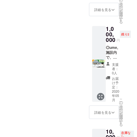
間帯：
リ
いたし
講師か
は、季
●2018
年5月ご
済産業
チケッ
バウン
するで
の際、
タ
※5月15
ー
ます。
らのみ
節によ
年 9月
ろ、到
省 はな
ト到着
ドを活
もよ
忘れず
ン
詳細を見る
日以降
を
HPより
行い、
り変動
（1）
着予
やか関
より、3
かした
し、お
に記入
選
でご指
択
ご予約
ワーク
しま
日本観
定）
西イン
年間有
観光事
食事や
をお願
す
定下さ
る
の際、
ショッ
す。詳
光振興
⁻ume,
バウン
効で
業の創
カ
いいた
い。ご
1,0
忘れず
プ等の
しいお
協会
の全館
ド大賞
す。
り方・
フェ、
します
指定の
に記入
ファシ
値段
貸し切
（2）
（2020
在り方
施設内
00,
ない場
残り2
をお願
リテー
は、ご
り宿泊
農林水
年5月ご
を徹底
で販売
000
合は、
円
いいた
トは料
予約の
Japan
プラン
産省
ろ、到
解説い
してい
ご準備
しま
金に含
際にHP
Touris
（1泊2
着予
たしま
る野菜
◎ume,
でき次
す。
まれて
もしく
m
食付
近畿の
定）
す！ 講
や雑貨
施設内
第お送
おりま
は予約
Awards
き）に
食と農
ゴール
師：(株)
の購入
で、ど
り致し
せん。
サイト
受賞
なりま
インバ
デンウ
梅守本
など、
んな内
ます
支援
企業専
よりご
（2）経
す。 ⁻企
ウンド
イーク
店 代表
なにに
容でも
―――
者：
用ワー
確認く
済産業
業研修
優秀賞
のおで
取締役
でもご
使える
0人
―――
ク
ださ
省
プラン
●2018
かけに
社長 梅
利用い
お得な
―――
お届
ショッ
い。
のた
年 9月
どう
守康之
ただけ
チケッ
け予
―――
プをご
(https://
産業観
め、お
（1）
ぞ！ ※
（内容
ます。 -
トで
定：
―――
希望の
www.u
光まち
食事内
日本観
宿泊、
は、企
ume,の
す！◎
2020
―
年05
場合
me-
づくり
容は通
光振興
体験、
業様と
「宿
宿泊割
こ
月
は、別
yamazo
大賞受
常の
協会
カ
ご相談
泊、体
引券に
の
リ
途ご相
e.com/)
賞 -------
コース
フェ、
の上、
験、カ
するで
タ
ー
談くだ
※宿泊料
-----------
と異な
雑貨購
より知
フェ、
もよ
ン
詳細を見る
を
さい。 ⁻
金の目
-----------
りま
Japan
入等で
りたい
雑貨購
し、お
選
択
企業研
安→2名
-----------
す。
Touris
使うこ
内容に
入等」
食事や
す
る
修プラ
宿泊（2
-----------
（季節
m
とがで
合わせ
で現金
カ
10,
ンのた
食付
----- 下
の野菜
Awards
きま
て変更
代わり
フェ、
在庫な
め、お
き）の
記、ご
を使っ
受賞
す。 ※
させて
にご利
施設内
し