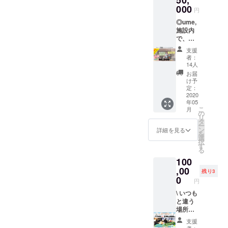
50,
あの人
売いた
だきま
食付
をお願
当はい
000
引チ
へギフ
しま
円
す。 障
んは、こちらで簡単なお弁
だければと思いま
き）の
いいた
つもそ
ケット
トとし
す。 宿
がいの
場合：
◎ume,
しま
ばにあ
になり
てお送
当をご用意させていただき
泊割引
す。 ume, yamazoe
程度
合計6～
施設内
す。
る自
ます。 -
りする
券にす
や、懸
8万円、
で、ど
然、こ
ます。・ありがたいこと
ume,の
https://www.ume-
もよ
るでも
念点等
4名宿泊
んな内
れから
「宿
し。い
よし、
支援
は、事
（2食付
に、5名を上回る方がご参加
容でも
yamazoe.com/ （※サ
の未来
泊、体
まだか
者：
お食事
前にご
き）の
使える
につい
験、カ
14人
らこ
やカ
相談く
いただける場合、 もしか
ウナの利用はせず、宿泊の
場合、9
お得な
てゆっ
フェ、
そ、
お届
フェ、
ださ
～10万
チケッ
くりと
雑貨購
け予
「あな
すると参加をご遠慮いただ
施設内
みのご利用に関して
い。 下
円とな
トで
考えら
定：
入等」
たを
で販売
記注意
りま
す！◎
2020
れる時
くことがあるかもしれませ
で現金
は、 コロナの自粛
想って
してい
事項を
す。詳
年05
宿泊割
間をご
代わり
いる
る野菜
必ずご
こ
月
しいお
ん。 その際は、メールに
引券に
が終わり、通常のホテル営
提供で
の
にご利
よ」、
や雑貨
確認く
リ
値段
するで
きると
タ
用いた
を賞品
の購入
ださ
ー
てご連絡させていただきま
業が始まり次第、ご利用が
は、ご
もよ
思って
ン
だくこ
詳細を見る
に乗せ
など、
い。 ※
を
予約の
し、お
いま
選
とがで
て届け
す。正直なところ、こちら
なにに
可能です。 こちら
チケッ
択
際にHP
食事や
す。 社
す
きま
てみて
でもご
ト有効
る
もしく
カ
会・個
の日程はほんとーーーに、
す。下
も、HPよりご予約をお願い
はいか
利用い
期限：
は予約
100
フェ、
人の環
記注意
がで
ただけ
チケッ
サイト
なにもお構いができないと
施設内
申し上げます。）
,00
境・価
事項を
しょう
残り3
ます。 -
ト到着
よりご
で販売
値観
0
必ずご
か？ ※
ume,の
円
より、1
思いますが笑みんなでわい
――――――――――――
確認く
してい
が、大
確認く
配送可
「宿
年間有
ださ
る野菜
\ いつも
きく変
ださ
能日は
わいと楽しく、「自分で建
泊、体
――――――――――――
効で
い。
や雑貨
と違う
わって
い。 ※
2020年
験、カ
す。
(https://
の購入
場所
いって
てたサウナ」が出来上がっ
チケッ
――――――ご不明な点等
5月以降
フェ、
（2020
www.u
など、
で、青
いるこ
ト有効
になり
雑貨購
支援
年5月ご
me-
ていく達成感を噛みしめた
なにに
空会議 /
ございましたら、お気軽に
の状
期限：