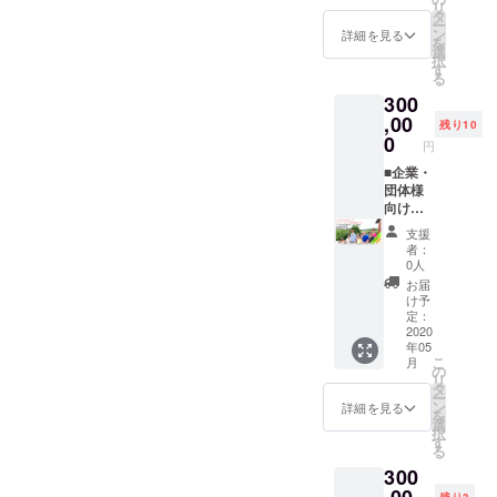
お名
よりご
リ
お部屋
コース
だくこ
済産業
チケッ
バウン
ラン
済で予
タ
e.com/)
前： 送
確認く
ー
の料金
と異な
とが可
省 はな
ト到着
ドを活
（全館
約され
ン
※割引
詳細を見る
付先電
ださ
を
は、季
りま
能で
やか関
より、3
かした
貸切）●
た場
選
コード
話番
い。
択
節によ
す。
す。端
西イン
年間有
観光事
里山の
合、チ
す
を発行
号： 配
(https://
る
り変動
（季節
数につ
バウン
効で
業の創
自然に
ケット
いたし
送形
www.u
300
しま
の野菜
きまし
ド大賞
す。
り方・
囲まれ
での換
ます。
態：通
me-
す。 ※
を使っ
ては現
（2）
（2020
在り方
て、空
,00
金はで
HPより
常冷蔵
残り10
yamazo
宿泊料
たBBQ
金でご
農林水
年5月ご
を徹底
を眺め
きませ
0
ご予約
配送・
e.com/)
円
金の目
等を予
精算く
産省
ろ、到
解説い
ながら
ん。
の際、
瞬間冷
※クラウ
安：2名
定して
ださ
着予
たしま
の研修
■企業・
※「宿泊
忘れず
凍配送
ドファ
宿泊（2
おりま
い。 ※
近畿の
定）
す！ 講
会議は
団体様
だけ事
に記入
※冷凍の
ンディ
食付
す。時
宿泊を
食と農
ゴール
師：(株)
いかが
向け
前決
をお願
賞味期
ング終
き）の
期によ
事前決
インバ
デンウ
梅守本
でしょ
（11~2
済、カ
いいた
限90
了後、
支援
場合：
り内容
済で予
ウンド
イーク
店 代表
うか。
0名グ
フェだ
しま
日、冷
者：
ご支援
合計6～
は異な
約され
優秀賞
のおで
取締役
いまま
ループ
けチ
す。
0人
蔵は製
いただ
8万円、
ります
た場
●2018
かけに
社長 梅
では出
用） ■
ケット
造より
お届
いたみ
4名宿泊
ので、
合、チ
年 9月
どう
守康之
てこな
セミ
利用」
け予
48時間
なさま
（2食付
ご確認
ケット
（1）
ぞ！ ※
（内容
かった
ナー付
といっ
定：
です 用
に割引
き）の
くださ
での換
日本観
宿泊、
は、企
柔軟な
き宿泊
2020
たよう
途：ご
コード
年05
場合、9
い。）
金はで
光振興
体験、
業様と
アイデ
研修プ
に、事
自宅
を発行
こ
月
～10万
⁻4名以
きませ
協会
カ
ご相談
アや、
ラン
前決済
の
用・贈
いたし
リ
円とな
上10名
ん。
フェ、
の上、
静かに
（全館
とume,
タ
答用
ます。
ー
りま
様まで
※「宿泊
雑貨購
より知
集中し
貸切）
チケッ
ン
詳細を見る
（どち
HPより
を
す。詳
のプラ
だけ事
Japan
入等で
りたい
て作業
今回の
トの併
選
らかを
ご予約
択
しいお
ンで
前決
Touris
使うこ
内容に
する時
プロ
用は可
す
お選び
の際、
る
値段
す。
済、カ
m
とがで
合わせ
間を持
ジェク
能で
くださ
忘れず
300
は、ご
フェだ
Awards
きま
て変更
つこと
トの仕
す。 ※
い） お
に記入
予約の
けチ
受賞
す。 ※
させて
ができ
掛人、
お部屋