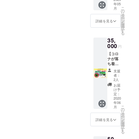
獲得し
いただ
識はご
だけ事
を形にできるようにがん
す。 詳
年05
宿泊割
た＜う
き、大
ざいま
を手伝ってやろう！！漢気
また正式に準備が整いまし
前決
こ
月
しいお
引券に
めもり
の
きな自
す。安
ばってまいります！
済、カ
リ
値段
するで
＞の手
タ
枠：各日程5名までこちら
然とと
たら、みなさまにもご報告
心し
フェだ
ー
は、ご
もよ
鞠わさ
ン
もに、
詳細を見る
て、お
けチ
を
予約の
は、もはやワークショップ
し、お
させていただきま
び葉寿
選
自分と
越しく
ケット
択
際にHP
食事や
し。 ギ
す
向き合
ださ
利用」
る
ではなく笑純粋に、おもし
す！） 運営開始時期
もしく
カ
フト・
う時間
い。 施
といっ
は予約
35,
フェ、
贈答用
をお過
設の特
ろがって手伝いに来て下さ
は、諸々の資材や運営オペ
たよう
サイト
施設内
000
として
ごしく
性上、
円
に、事
よりご
で販売
年間を
る方の募集です。笑＜＜サ
ださい
レーションも含め 5月
使いづ
前決済
確認く
【コロ
してい
通して
☽
らい点
とume,
ださ
ナが落
ウナビルド漢気手伝い枠、
る野菜
の末～6月ごろを検討してお
一番人
◎ume,
なども
チケッ
い。
ち着い
や雑貨
気の
施設内
あるか
トの併
大募集！＞＞
ります。 みなさまに
(https://
たら、
の購入
「贅沢
で、ど
もしれ
支援
用は可
www.u
ぜひ来
など、
手鞠わ
んな内
者：
ません
https://forms.gle/iZFKwTbp4
今回ご購入いただきました
能で
me-
てくだ
なにに
さび葉
2人
容でも
が、
す。 ※
yamazo
さい】
でもご
寿し」
m9HA6iWA・募集日程：4月
使える
お届
宿やサウナのチケットに関
ハード
お部屋
e.com/)
里山の
利用い
を、合
け予
お得な
が不自
の料金
※割引
美しい
15(水)・16(木) ・17(金) ・
ただけ
定：
しては、 私共からの
計３
チケッ
由な部
は、季
コード
空気
2020
ます。
セット
トで
分は、
節によ
20(月) ・21日(火)・こちらに
年06
メールやHP上での＜運営開
を発行
と、
総額
お届け
す！◎
ソフト
こ
り変動
月
いたし
ゆった
45,000
の
です！
20,000
（人の
関しては、費用は無料で
始＞のご連絡の後、
リ
しま
ます。
りとし
円分を
タ
ご自宅
円分ご
手）で
ー
す。 ※
HPより
た時間
30,000
ン
用もよ
詳細を見る
す！・交通費に関わるもの
利用券
下記のHPより、別途お送り
心から
を
宿泊料
ご予約
は、い
円で使
選
し、大
を、
サポー
択
金の目
の際、
ま現在
は、ご自身でご負担お願い
える、
いたしますクーポンコード
す
切な、
15,000
トさせ
る
安：2名
忘れず
の社会
15,000
心配な
円で販
ていた
宿泊（2
申し上げます。・お昼ごは
をご記載の上、ご予約いた
に記入
と、本
円分割