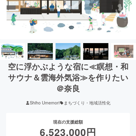
空に浮かぶような宿に≪瞑想・和
サウナ＆雲海外気浴≫を作りたい
＠奈良
Shiho Umemori
まちづくり・地域活性化
現在の支援総額
6,523,000
円