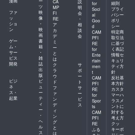
漫画
ー
CA
説
細則
for
ツ
MP
明
プライ
Soci
ファ
映
FI
会
バシー
al
ッ
像
RE
・
ポリ
Goo
ショ
・
ア
相
シー
d
ン
映
カ
談
特定商
CAM
画
デ
会
取引法
PFI
ゲー
書
ミ
に基づ
RE
ム・
籍
ー
く表記
for
サー
・
と
情報セ
Ente
ビス
雑
は
キュリ
rtain
開発
誌
ク
サ
ティ方
men
出
ラ
ポ
針
t
版
ウ
ー
反社基
CAM
ビジ
ビ
ド
ト
本方針
PFI
ネ
ュ
フ
サ
カスタ
RE
ス・
ー
ァ
ー
マーハ
for
起業
テ
ン
ビ
ラスメ
Spor
ィ
デ
ス
ントに
ts
ー
ィ
対する
CAM
・
ン
考え方
PFI
ヘ
グ
クッ
RE
ル
と
キーポ
ふる
ス
は
リシー