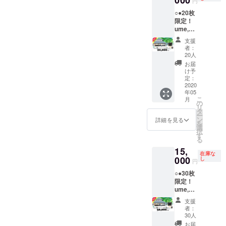
000
円
食事内
場合：
予約に
たBBQ
（2）経
チケッ
いただ
用いた
で販売
○●20枚
容は通
合計6～
あた
等を予
済産業
トはお
きま
だくこ
してい
限定！
常の
8万円、
り、注
定して
省
釣りを
す。） -
とがで
る野菜
ume,の
コース
4名宿泊
意事項
おりま
お渡し
-----------
きま
や雑貨
宿泊
と異な
（2食付
がござ
す。時
産業観
するこ
-----------
す。下
の購入
支援
10,000
りま
き）の
いま
期によ
光まち
とがで
-----------
記注意
など、
者：
円割引
す。
場合、9
す。 ※
り内容
づくり
きませ
-----------
事項を
なにに
20人
チケッ
（季節
～10万
チケッ
は異な
大賞受
んが、
-----------
必ずご
でもご
お届
トで
の野菜
円とな
ト有効
ります
賞 -------
有効期
≪梅守
確認く
利用い
け予
す！●○ -
を使っ
りま
期限：
ので、
-----------
限3年間
康之 直
ださ
ただけ
定：
ume,の
2020
たBBQ
す。 ※
チケッ
ご確認
-----------
の間に
近のメ
い。 ※
ます。 -
年05
宿泊で
等を予
割引
ト到着
くださ
-----------
分割し
ディア
チケッ
ume,の
こ
月
現金代
定して
コード
より、2
い。）
-----------
てご利
掲載歴
ト有効
「宿
の
リ
わりに
おりま
を発行
年間有
⁻11名以
----- 下
用いた
≫ NHK
期限：
泊、体
タ
ー
ご利用
す。時
いたし
効です
上20名
記、ご
だくこ
WORLD
チケッ
験、カ
ン
詳細を見る
を
いただ
期によ
ます。
（2020
様まで
予約に
とが可
BUSIN
ト到着
フェ、
選
択
くこと
り内容
HPより
年5月ご
のプラ
あた
能で
ESS・
より、3
雑貨購
す
る
ができ
は異な
ご予約
ろ、到
ンで
り、注
す。端
NHK・
年間有
入等」
15,
ます。
ります
の際、
着予
す。
意事項
数につ
日本経
効で
で現金
在庫な
下記注
000
ので、
忘れず
定） ⁻セ
がござ
きまし
済新
す。
代わり
し
円
意事項
ご確認
に記入
ミナー
いま
ては現
聞・毎
（2020
にご利
○●30枚
を必ず
くださ
をお願
付きの
す。 ※
金でご
日新
年5月ご
用いた
限定！
ご確認
い。）
いいた
ume, 一
チケッ
精算く
聞・朝
ろ、到
だくこ
ume,の
くださ
⁻4～10
しま
棟貸し
ト有効
ださ
日新
着予
とがで
宿泊
い。 ※
名様ま
す。
切り宿
期限：
い。 ※
聞・毎
定）
きま
支援
15,000
チケッ
での利
泊プラ
チケッ
宿泊を
日放
ゴール
す。下
者：
円割引
ト有効
用プラ
ン（1泊
ト到着
事前決
送・テ
デンウ
記注意
30人
チケッ
期限：
ンとな
2食付
より、2
済で予
レビ朝
イーク
事項を
お届