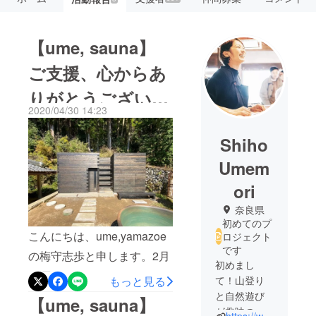
【ume, sauna】
ご支援、心からあ
りがとうございま
2020/04/30 14:23
した！
Shiho
Umem
ori
奈良県
初めてのプ
こんにちは、ume,yamazoe
ロジェクト
です
の梅守志歩と申します。2月
初めまし
25日からスタートした
て！山登り
もっと見る
ume,saunaのクラウドファ
と自然遊び
【ume, sauna】
が趣味の、
ンディング。無事に達成、