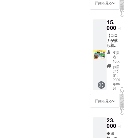
ー
用期限
おもた
ン
善の方法を検討しながら、
期限：
詳細を見る
し肩の力を抜いた企画では
金でご
と！みなさんのお力を借り
を
は無期
――――――――――――
せ、
ております。今回は、ご支
選
チケッ
精算く
択
進めてまいります。梅守志
限とさ
ありますがZOOMで今回サ
パー
す
ト到着
て素晴らしい場所に仕上げ
ださ
る
――――――――――――
援ご協力、本当にありがと
せてい
ティー
より、1
い。 ※
歩
ウナビルドに関わってくれ
15,
ただき
での使
ていきますので引き続き、
年間有
宿泊を
―――――――――――①4
うございました！
ます。
000
用にも
効で
円
事前決
ているみなさんと気軽にホ
ご支援、ご協力をよろしく
ホテル
大人気
す。
月18日～19日サウナビルド
――――――――――――
済で予
【コロ
や周り
の商品
（2020
テルのことやume, saunaの
約され
お願いいたしますー！！梅
ナが落
のお客
ワークショップ枠：限定5名
です！
――――――――――――
年5月ご
た場
ち着い
様に迷
ことをお話したり、紹介で
こちら
ろ、到
守志歩
合、チ
様追加・15,000円でチケッ
たら、
――――――★今後のホテ
惑がか
に、山
着予
支援
ケット
きるような時間を考えてお
ぜひ来
るんで
添村で
定）
者：
での換
トをご購入ください。・4月
ルume,及びume,sauna運営
てくだ
はない
育った
10人
ゴール
金はで
ります！4月18日（土）
さい】
か…と
大和茶
デンウ
お届
18日（土）13：00 ～ 19
のスケジュールについて
きませ
里山の
気に
をセッ
け予
イーク
17～18時4月19日（日）
ん。
美しい
なっ
定：
日（日）15：00を予定して
トし、
★―――――――――――
のおで
※「宿泊
空気
2020
て、な
17～18時本当は、みんなで
約
かけに
だけ事
年06
おります。・18日の夜ごは
と、
――――――――――――
かなか
15,000
どう
前決
こ
月
一緒にサウナを建てたかっ
ゆった
自由に
の
円分の
ぞ！ ※
済、カ
リ
ん、19日の朝食・昼食はこ
―――――――(1)ume,につ
りとし
おでか
タ
商品
宿泊、
フェだ
た。村の方も、別の地域か
ー
た時間
けでき
ン
を、
詳細を見る
体験、
ちらでご準備いたします・
いて現在、5/6まで、いった
けチ
を
は、い
ないご
選
10,000
カ
ら来られた方も、いろんな
ケット
択
ま現在
家族の
す
18日の宿泊は、ume,の中で
円でお
んの営業自粛をしておりま
フェ、
利用」
る
の社会
方々
人に愛着をもって育ててい
届けい
雑貨購
といっ
23,
ご宿泊いただけます。 ※大
と、本
す。私たちの施設の立地
に、少
たしま
入等で
たよう
ける空間を作りたかったか
当はい
000
しでも
す！
使うこ
円
に、事
人数での合宿形式になりま
上、どうしてもご高齢の方
つもそ
ゆっく
（配送
とがで
前決済
ら。でも、きっと、「い
◆追
ばにあ
りと、
可能日
きま
すので、ワークショップご
の多い地域に施設があるた
とume,