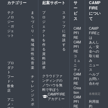
e.com/)
を発行
カテゴリー
起案サポート
サ
CAMP
り内容
をお願
※割引
いたし
は異な
いいた
ー
FIRE
コード
ます。
ります
しま
テク
ま
プ
ス
を発行
ビ
につい
HPより
ので、
す。
いたし
ご予約
ノロ
ち
ロ
タ
ス
て
ご確認
ます。
の際、
ジー
づ
ジ
ッ
くださ
HPより
忘れず
い。）
・ガ
く
ェ
フ
ご予約
CAM
CAMP
に記入
⁻11名以
ジェ
り
ク
に
の際、
をお願
PFI
FIREと
上20名
ット
・
ト
相
忘れず
いいた
RE
は
様まで
に記入
地
を
談
しま
のプラ
CAM
あんし
をお願
す。
域
作
す
ンで
PFI
ん・安
いいた
活
る
る
す。
しま
RE
全への
性
資
す。
コ
取り組
化
料
ミュ
み
プロ
音
請
ニ
ニュー
ダク
楽
求
ティ
ス
ト
CAM
ヘルプ
クラウドファ
フー
チ
PFI
お問い
ンディングの
ド・
ャ
RE
合わせ
ノウハウを無
飲食
レ
Crea
料で学ぼう
店
ン
tion
各種規定
CAMPFIRE
ジ
CAM
アカデミー
アニ
ス
利用規
PFI
メ・
ポ
約
RE