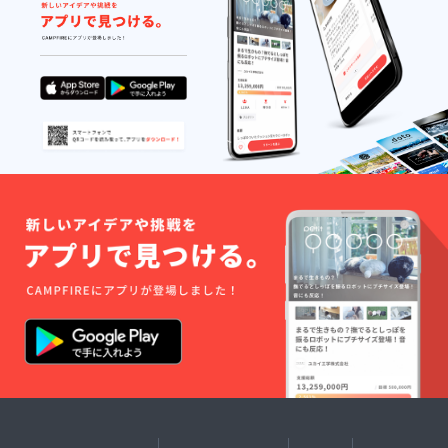
支払い
8万円、
い。
ショッ
いたし
e.com/)
をお願
4名宿泊
(https://
プをご
ます。
※宿泊料
いいた
（2食付
www.u
希望の
HPより
金の目
しま
き）の
me-
場合
ご予約
安→2名
す。 ※
場合、9
yamazo
は、別
の際、
宿泊（2
お部屋
～10万
e.com/)
途ご相
忘れず
食付
の料金
円とな
※割引
談くだ
に記入
き）の
は、季
りま
コード
さい。 ⁻
をお願
場合：
節によ
す。詳
を発行
企業研
いいた
合計6～
り変動
しいお
いたし
修プラ
しま
8万円、
しま
値段
ます。
ンのた
す。
4名宿泊
す。詳
は、ご
HPより
め、お
（2食付
しいお
予約の
ご予約
食事内
き）の
値段
際にHP
の際、
容は通
場合、9
は、ご
もしく
忘れず
常の
～10万
予約の
は予約
に記入
コース
円とな
際にHP
サイト
をお願
と異な
りま
もしく
よりご
いいた
りま
す。 ※
は予約
確認く
しま
す。
割引
サイト
ださ
す。
（季節
コード
よりご
い。
の野菜
を発行
確認く
(https://
を使っ
いたし
ださ
www.u
たBBQ
ます。
い。
me-
等を予
HPより
(https://
yamazo
定して
ご予約
www.u
e.com/)
おりま
の際、
me-
※割引
す。時
忘れず
yamazo
コード
期によ
に記入