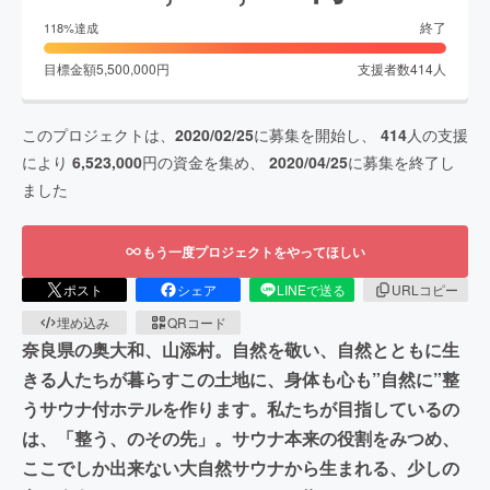
終了
118
%達成
目標金額
5,500,000
円
支援者数
414
人
このプロジェクトは、
2020/02/25
に募集を開始し、
414
人の支援
により
6,523,000
円の資金を集め、
2020/04/25
に募集を終了し
ました
もう一度プロジェクトをやってほしい
ポスト
シェア
LINEで送る
URLコピー
埋め込み
QRコード
奈良県の奥大和、山添村。自然を敬い、自然とともに生
きる人たちが暮らすこの土地に、身体も心も”自然に”整
うサウナ付ホテルを作ります。私たちが目指しているの
は、「整う、のその先」。サウナ本来の役割をみつめ、
ここでしか出来ない大自然サウナから生まれる、少しの