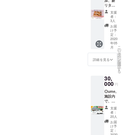
加、新
る自
まわり
は2020
す。 ※
ま」だから創れる違う未来
チケッ
リター
然、こ
を気に
参加の方同士で、 同じ
年5月以
め みなさまの健康面
チケッ
トの併
ン◆ お
れから
せずく
もある、と信じて。ZOOM
降にな
トはお
支援
用は可
家の中
お部屋でお布団も使いなが
の未来
や心理的な影響も考え、こ
つろぐ
りま
者：
釣りを
能で
で、お
のURLはまた後日お送りい
につい
時間を
3人
す。ご
お渡し
す。 ※
らの宿泊になります。ご了
のような対応をさせていた
口の中
てゆっ
もって
希望日
お届
するこ
お部屋
たします！本当に肩ひじ張
だけで
くりと
ほし
け予
を備考
とがで
承の上、ご参加くださ
だいております。みなさま
の料金
も春と
考えら
定：
い。そ
欄にご
きませ
らないゆるりとした会なの
は、季
贅沢を
2020
れる時
う、強
い。・交通費は含まれませ
記入く
には大変ご迷惑をおかけい
ん。端
節によ
年05
お届け
間をご
く願っ
で、ぜひ【気軽に】ご参加
ださ
数につ
こ
り変動
月
した
ん。現地までは、ご自身で
提供で
たしますが、何卒ご理解の
の
ており
い）
きまし
リ
しま
い！！
お待ちしております！ま
きると
タ
ます。
ては現
ー
す。 ※
お越しくださいませ。 18
程よろしくお願いいたしま
うめも
思って
ン
本業の
詳細を見る
金でご
を
宿泊料
た、追ってサウナの建設状
り本業
いま
選
寿司体
精算く
日当日、最寄りの「近鉄名
す。(2) ume,saunaについ
択
金の目
の寿司
す。 社
す
験事業
ださ
況もご報告させていただき
る
安：2名
メー
会・個
でも、
張駅」までのお迎えは行う
て 今回建設いたしま
い。 ※
宿泊（2
30,
カーか
人の環
障がい
ます。最後に。YOUBI 塚
宿泊を
食付
ら本気
000
予定です。
境・価
したume,saunaは、保健所
者施設
円
事前決
き）の
のリ
本さんと、今回は私の会社
値観
からの
済で予
場合：
――――――――――――
◎ume,
の許認可の関係上、スター
ターン
が、大
受け入
約され
合計6～
の従業員さんたちが手伝い
施設内
です！
きく変
れは積
た場
――――――――――――
ト時に関しては＜宿泊者専
8万円、
で、ど
日本ギ
わって
極的に
合、チ
にきてくれています！なか
4名宿泊
んな内
フト大
いって
行って
―――――――――――②
支援
用サウナ＞として運営を開
ケット
（2食付
容でも
賞最高
いるこ
きてお
者：
なかハードな作業が続きま
での換
き）の
使える
賞（47
どうせやるなら、どの日程
の状
20人
始いたします。 （日
り、心
金はで
場合、9
お得な
都道府
すが、怪我なく安全にみな
況。
構え、
お届
きませ
～10万
もみんなで楽しくやりたい
チケッ
帰り利用に関しても、今後
県の1
ume,へ
け予
ある程
ん。
円とな
さんからいただいたご支援
トで
位）を
定：
お越し
度の知
※「宿泊
な。 純粋にサウナビルド
準備を進めてまいります。
りま
す！◎
2020