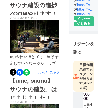
https://www.facebook.com/shiho.umemori
サウナ建設の進捗
奈良県出
https://www.instagram.com/umesh1h04/
竣工いたしまし
身、山添村
https://www.ume-yamazoe.com/
ZOOMやります！
た！！！！！本当に、本当
https://www.instagram.com/ume.yamazoe/
在住の梅守
2020/04/18 13:45
メッセー
に、ありがとうございまし
志歩と申し
ジを送る
ます！はじ
た。ご支援いただいた皆様
めてのクラ
に、心から感謝いたしま
ウドファン
す。クラウドファンディン
ディング、
リターンを
とっても緊
グスタート時には想像もし
張しており
選ぶ
なかった日々の世界の変化
●〇今日4/18と19は、当初予
ますが、≪
に、悩まされ続け、「い
ないもの
定していたワークショップ
目標金額
ま」というタイミングに対
が、あるこ
未達でも
に代わり、ZOOMでのサウ
もっと見る
とに気が付
して、工事もクラファン自
リターン
ナ進捗報告会を予定してお
く場所を育
が届きま
【ume, sauna】
体も全部やめてしまおう
す
(All-in
てる≫を胸
ります！詳しくは下↓↓をご
か…と考える日もありまし
サウナの建設、は
方式)
に、山添村
覧ください●〇こんにちは！
3,0
たが「コロナが落ち着いた
で、温かで
じまりました！
ume, yamazoeの梅守志歩で
00
優しいコ
円
ら、行きたい場所ができた
2020/04/15 11:53
す。本格的に工事を進めは
ミュニティ
山添村
よ」「暗い状況でも前を向