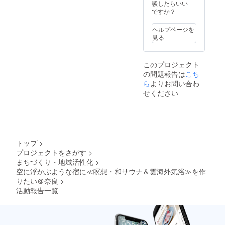
チケッ
合、チ
談したらいい
宿泊料
いたし
りま
なりま
確認く
チケッ
トはお
ケット
ですか？
金の目
ます。
す。
す。 ⁻講
ださ
トの併
釣りを
での換
安：2名
HPより
師から
い。
用は可
お渡し
金はで
宿泊（2
ご予約
ヘルプページを
のセミ
(https://
能で
するこ
きませ
食付
の際、
見る
ナー
www.u
す。 ※
とがで
ん。当
き）の
忘れず
は、約2
me-
お部屋
きませ
日現金
場合：
に記入
時間を
yamazo
の料金
ん。端
でのお
合計6～
をお願
予定し
e.com/)
は、季
このプロジェクト
数につ
支払い
8万円、
いいた
ており
※宿泊料
節によ
の問題報告は
こち
きまし
をお願
4名宿泊
しま
ます。 ⁻
金の目
り変動
ては現
ら
よりお問い合わ
いいた
（2食付
す。
セミ
安→2名
しま
金でご
しま
き）の
せください
ナーは
宿泊（2
す。詳
精算く
す。 ※
場合、9
講師か
食付
しいお
ださ
お部屋
～10万
らのみ
き）の
値段
い。 ※
の料金
円とな
行い、
場合：
は、ご
宿泊を
は、季
りま
ワーク
合計6～
予約の
事前決
節によ
す。詳
ショッ
8万円、
際にHP
済で予
り変動
しいお
トップ
>
プ等の
4名宿泊
もしく
約され
しま
値段
ファシ
（2食付
は予約
プロジェクトをさがす
>
た場
す。 ※
は、ご
リテー
き）の
サイト
まちづくり・地域活性化
>
合、チ
宿泊料
予約の
トは料
場合、9
よりご
ケット
空に浮かぶような宿に≪瞑想・和サウナ＆雲海外気浴≫を作
金の目
際にHP
金に含
～10万
確認く
での換
安：2名
りたい＠奈良
>
もしく
まれて
円とな
ださ
金はで
宿泊（2
は予約
活動報告一覧
おりま
りま
い。
きませ
食付
サイト
せん。
す。 ※
(https://
ん。当
き）の
よりご
企業専
割引
www.u
日現金
場合：
確認く
用ワー
コード
me-
でのお
合計6～
ださ
ク
を発行
yamazo