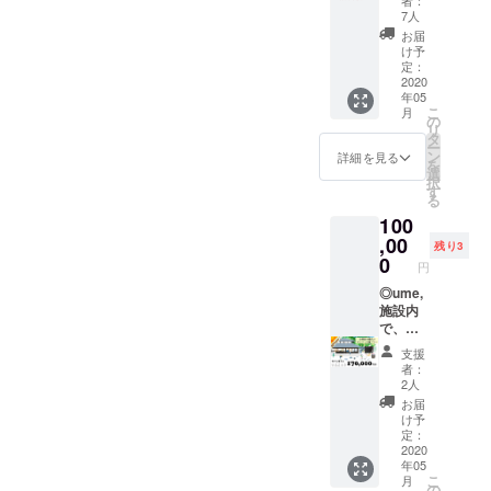
ます。
者：
入等」
ろ、到
yamazo
でもご
●企業・
況。
チケッ
7人
※下記
で現金
着予
い…！という欲張りな願望
キャンプファイヤーのメー
e.com/)
利用い
団体様
ume,へ
ト到着
フォー
お届
代わり
定）
※割引
ただけ
向け
お越し
より、1
け予
マット
からの募集です！！！笑
にご利
ル機能、もしくは下記アド
ゴール
コード
ます。
（4~10
いただ
定：
年間有
をコ
用いた
デンウ
を発行
総額
名様向
2020
き、大
――――――――――――
効で
レスへご連絡いただければ
ピー
だくこ
イーク
いたし
年05
80,000
け）●
きな自
す。
し、備
とがで
のおで
こ
月
ます。
――――――――――――
円分を
合宿プ
と思います。info@ume-
然とと
の
（2020
考欄に
きま
かけに
リ
HPより
50,000
ラン
もに、
タ
年5月ご
ご記入
す。下
どう
ー
―――――――――――今
yamazoe.comume,saunaの
ご予約
円で使
（一棟
自分と
ン
ろ、到
詳細を見る
くださ
記注意
ぞ！ ※
を
の際、
える、
貸切）●
向き合
選
着予
い。 ※
日は、消防署に、サウナの
事項を
成長をともに楽しんでいた
宿泊
択
忘れず
30,000
里山の
う時間
す
定）
送料は
必ずご
は、2名
る
に記入
円分割
自然に
をお過
図面をもちこみまして着々
ゴール
だければと思います！今後
「3件
確認く
様より
をお願
100
引チ
囲まれ
ごしく
デンウ
分」ま
ださ
ご予約
いいた
と当日に向けての準備を進
ケット
て、空
とも、どうぞよろしくお願
,00
ださい
イーク
で、弊
残り3
い。 ※
可能で
しま
になり
を眺め
☽
0
のおで
社で負
チケッ
円
す。 ※
めております☺！ぜひ、こ
い致します！梅守志歩
す。
ます。 -
ながら
◎ume,
かけに
担いた
ト有効
チケッ
ume,の
の研修
◎ume,
施設内
どう
しま
のイラストにあるような自
期限：
トはお
「宿
会議は
施設内
で、ど
ぞ！ ※
す。 ※
2021年
釣りを
泊、体
いかが
で、ど
んな内
然いっぱいの超きもちいい
宿泊、
送付日
12月末
お渡し
験、カ
でしょ
んな内
容でも
体験、
は、後
まで。
支援
するこ
サウナを、みなさんのお力
フェ、
うか。
容でも
使える
カ
日ご相
者：
（チ
とがで
雑貨購
いまま
使える
お得な
フェ、
2人
談も可
ケット
きませ
を借りて作れたらいいなと
入等」
では出
お得な
チケッ
雑貨購
能で
お届
到着予
ん。端
で現金
てこな
チケッ
トで
入等で
け予
す。 ご
思っております！引き続
定:2020
数につ
代わり
かった
トで
す！◎
定：
使うこ
相談希
年6月）
きまし
にご利
柔軟な
す！◎
2020
45,000
き、応援を、よろしくお願
とがで
望の場
※宿泊、
ては現
年05
用いた
アイデ
宿泊割
円分ご
きま
合は、
体験、
金でご
こ
月
いいたしますー！！うめも
だくこ
アや、
引券に
利用券
の
す。 ※