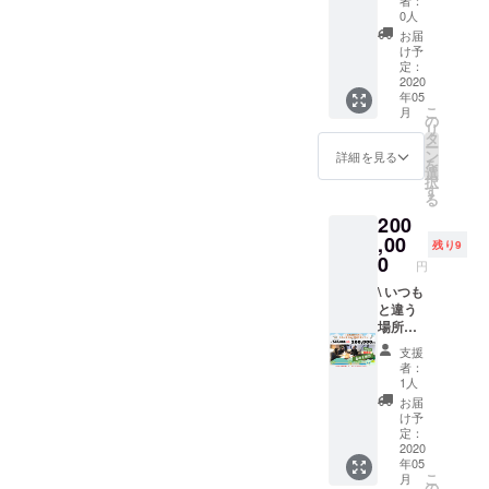
（どち
者：
り変動
いいた
事前決
期限：
のおで
は、企
でもご
け） ■
年6月）
き）の
0人
らかを
しま
しま
済で予
チケッ
かけに
業様と
利用い
セミ
※宿泊、
場合：
お選び
お届
す。 ※
す。 ※
約され
ト到着
どう
ご相談
ただけ
ナー付
体験、
合計6～
け予
くださ
宿泊料
障がい
た場
より、2
ぞ！ ※
の上、
ます。 -
き宿泊
カ
定：
8万円、
い） お
金の目
者手帳
合、チ
年間有
宿泊、
より知
ume,の
研修プ
2020
フェ、
4名宿泊
送りす
安：2名
をお持
年05
ケット
効です
体験、
りたい
「宿
ラン
雑貨購
（2食付
る数：
宿泊（2
ちの方
こ
月
での換
（2020
カ
内容に
泊、体
（一棟
入等で
の
き）の
〇セッ
食付
が、グ
リ
金はで
年5月ご
フェ、
合わせ
験、カ
貸切）
使うこ
タ
場合、9
ト 送付
き）の
ループ
ー
きませ
ろ、到
雑貨購
て変更
フェ、
さまざ
とがで
ン
～10万
詳細を見る
日・時
場合：
に1名で
を
ん。
着予
入等で
させて
雑貨購
まなメ
きま
選
円とな
間帯：
合計6～
もい
択
※「宿泊
定）
使うこ
いただ
入等」
ディア
す。 ※
す
りま
※5月15
8万円、
らっ
る
だけ事
‐ume,
とがで
きま
で現金
から
チケッ
す。詳
日以降
4名宿泊
しゃれ
200
前決
の一棟
きま
す。） -
代わり
引っ張
トはお
しいお
でご指
（2食付
ば適用
済、カ
貸し切
す。 ※
-----------
にご利
りだこ
,00
釣りを
値段
定下さ
残り9
き）の
可能で
フェだ
り宿泊
チケッ
-----------
用いた
の≪う
お渡し
0
は、ご
い。ご
場合、9
円
す。 ※
けチ
プラン
トはお
-----------
だくこ
めもり
するこ
予約の
指定の
～10万
障がい
ケット
（1泊2
釣りを
-----------
とがで
寿司学
\ いつも
とがで
際にHP
ない場
円とな
者手帳
利用」
食付
お渡し
-----------
きま
校の校
と違う
きませ
もしく
合は、
りま
は、当
といっ
き）に
するこ
≪ (株)
す。下
長先生
場所
ん。端
は予約
ご準備
す。詳
日確認
たよう
なりま
とがで
梅守本
記注意
≫が、
で、青
数につ
サイト
でき次
しいお
支援
させて
に、事
す。 ⁻企
きませ
店 直近
事項を
団体様
空会議 /
きまし
よりご
第お送
者：
値段
いただ
前決済
業研修
んが、
の受賞
必ずご
だけに
●企業・
ては現
確認く
1人
り致し
は、ご
きま
とume,
プラン
有効期
歴 ≫
確認く
特別セ
団体様
金でご
ださ
ます ②
お届
予約の
す。
チケッ
のた
限3年間
●2017
ださ
ミナー
向け
精算く
い。
け予
２件目
際にHP
トの併
め、お
の間に
年2月
い。 ※
を行い
（11~2
ださ
定：
(https://
お送り
もしく
用は可
食事内
分割し
ダブル
チケッ
ます。
0名様向
2020
い。 ※
www.u
先： 受
は予約
年05
能で
容は通
てご利
受賞
ト有効
地方で
け）●
宿泊を
me-
取人の
サイト
こ
月
す。 ※
常の
用いた
（1）経
期限：
のイン
合宿プ
事前決
の
yamazo