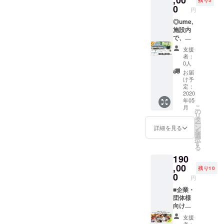
,00
で ①１
残り5
合、チ
しいお
どう
が弾む
用いた
(株)梅守
験、カ
0
前決
件目 お
ケット
円
値段
ぞ！ ※
はず！
だくこ
本店の
フェ、
済、カ
送り
での換
は、ご
宿泊、
チーム
とがで
梅守志
◎ume,
雑貨購
フェだ
先： 受
金はで
予約の
体験、
ビル
きま
歩が講
施設内
入等」
けチ
取人の
きませ
際にHP
カ
ディン
す。下
師とな
で、ど
で現金
ケット
お名
ん。
もしく
フェ、
グとし
記注意
り、地
んな内
代わり
利用」
前： 送
※「宿泊
支援
は予約
雑貨購
ても最
事項を
方での
容でも
にご利
といっ
付先電
者：
だけ事
サイト
入等で
適な空
必ずご
新しい
使える
用いた
たよう
0人
話番
前決
よりご
使うこ
間を提
確認く
仕事の
お得な
だくこ
に、事
号： 配
お届
済、カ
確認く
とがで
供する
ださ
作り
チケッ
とがで
前決済
け予
送形
フェだ
ださ
きま
ことが
い。 ※
方・行
トで
きま
定：
とume,
態：通
けチ
い。
す。 ※
できま
チケッ
政と連
す！◎
2020
す。下
チケッ
常冷蔵
ケット
(https://
年05
チケッ
す！ ----
ト有効
携した
宿泊割
記注意
トの併
配送・
利用」
www.u
こ
月
トはお
-----------
期限：
事業の
引券に
事項を
の
用は可
瞬間冷
といっ
me-
リ
釣りを
-----------
チケッ
進め
するで
必ずご
タ
能で
凍配送
たよう
yamazo
ー
お渡し
-----------
ト到着
方・地
もよ
確認く
ン
す。 ※
詳細を見る
※冷凍の
に、事
e.com/)
を
するこ
-----------
より、3
方での
し、お
ださ
選
お部屋
賞味期
前決済
※割引
択
とがで
--------
年間有
着地型
食事や
い。 ※
す
の料金
限90
とume,
コード
る
きませ
下記、
効で
インバ
カ
チケッ
は、季
日、冷
チケッ
を発行
190
ん。端
ご予約
す。
ウンド
フェ、
ト有効
節によ
蔵は製
トの併
いたし
数につ
にあた
（2020
の成功
施設内
,00
期限：
り変動
造より
残り10
用は可
ます。
きまし
り、注
年5月ご
事例な
で販売
2021年
0
しま
48時間
能で
円
HPより
ては現
意事項
ろ、到
どをお
してい
12月末
す。 ※
です 用
す。 ※
ご予約
金でご
がござ
着予
話する
る野菜
■企業・
まで。
宿泊料
途：ご
お部屋
の際、
精算く
いま
定）
ことが
や雑貨
団体様
（チ
金の目
自宅
の料金
忘れず
ださ
す。 ※
ゴール
できま
の購入
向け
ケット
安：2名
用・贈
は、季
に記入
い。 ※
チケッ
デンウ
す。
など、
（4~10
到着予
宿泊（2
答用
節によ
支援
をお願
宿泊を
ト有効
イーク
（内容
なにに
名様向
定:2020
食付