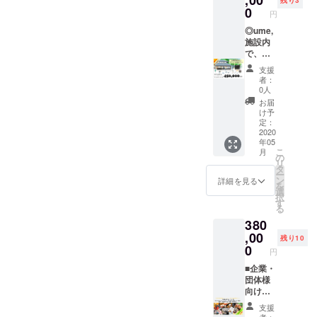
,00
送りす
残り3
をお願
際にHP
ケット
（2）経
チケッ
いただ
ます。
(株)梅守
の料金
0
る数：
いいた
円
もしく
利用」
済産業
トはお
きま
会議・
本店の
は、季
〇セッ
しま
は予約
といっ
省
釣りを
す。） -
研修の
梅守志
◎ume,
節によ
ト 送付
す。
サイト
たよう
お渡し
-----------
後は、
歩が講
施設内
り変動
日・時
よりご
に、事
産業観
するこ
-----------
採れた
師とな
で、ど
しま
間帯：
確認く
前決済
光まち
とがで
-----------
ての野
り、地
んな内
す。 ※
※5月15
支援
ださ
とume,
づくり
きませ
-----------
菜を
方での
容でも
宿泊料
日以降
者：
い。
チケッ
大賞受
んが、
-----------
使っ
新しい
使える
金の目
0人
でご指
(https://
トの併
賞 -------
有効期
≪梅守
た、新
仕事の
お得な
安：2名
定下さ
お届
www.u
用は可
-----------
限3年間
康之 直
鮮なお
作り
チケッ
宿泊（2
け予
い。ご
me-
能で
-----------
の間に
近のメ
食事
方・行
トで
食付
定：
指定の
yamazo
す。 ※
-----------
分割し
ディア
で、身
政と連
す！◎
2020
き）の
ない場
年05
e.com/)
お部屋
-----------
てご利
掲載歴
体も心
携した
宿泊割
場合：
合は、
こ
月
※割引
の料金
----- 下
用いた
≫ NHK
もきれ
事業の
引券に
合計6～
の
ご準備
リ
コード
は、季
記、ご
だくこ
WORLD
いに
進め
するで
8万円、
タ
でき次
ー
を発行
節によ
予約に
とが可
BUSIN
なっ
方・地
もよ
4名宿泊
ン
詳細を見る
第お送
を
いたし
り変動
あた
能で
ESS・
て、い
方での
し、お
（2食付
選
り致し
択
ます。
しま
り、注
す。端
NHK・
つもよ
着地型
食事や
き）の
す
ます ③
る
HPより
す。詳
意事項
数につ
日本経
りもフ
インバ
カ
場合、9
３件目
380
ご予約
しいお
がござ
きまし
済新
ラット
ウンド
フェ、
～10万
お送り
の際、
値段
いま
ては現
聞・毎
な会話
の成功
施設内
,00
円とな
先： 受
残り10
忘れず
は、ご
す。 ※
金でご
日新
が弾む
事例な
で販売
りま
0
取人の
円
に記入
予約の
チケッ
精算く
聞・朝
はず！
どをお
してい
す。詳
お名
をお願
際にHP
ト有効
ださ
日新
チーム
話する
る野菜
■企業・
しいお
前： 送
いいた
もしく
期限：
い。 ※
聞・毎
ビル
ことが
や雑貨
団体様
値段
付先電
しま
は予約
チケッ
宿泊を
日放
ディン
できま
の購入
向け
は、ご
話番
す。
サイト
ト到着
事前決
送・テ
グとし
す。
など、
（11~2
予約の
号： 配
支援
よりご
より、2
済で予
レビ朝
ても最
（内容
なにに
0名様向
際にHP