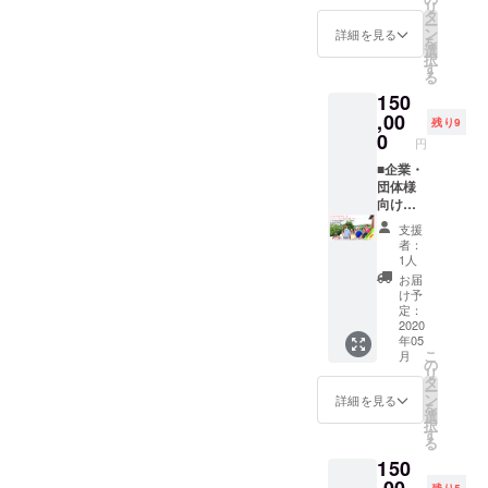
その旨
カ
精算く
リ
とがで
静かに
するで
を、
タ
チケッ
も合わ
フェ、
ださ
ー
りしほ
きま
集中し
もよ
35,000
ン
トはお
詳細を見る
せてご
雑貨購
い。 ※
を
す。下
て作業
し、お
円で販
選
釣りを
記入く
入等で
宿泊を
択
記注意
する時
食事や
売いた
す
お渡し
ださ
使うこ
事前決
る
事項を
間を持
カ
しま
するこ
い。 ※
とがで
済で予
150
必ずご
つこと
フェ、
す。 宿
とがで
商品の
きま
約され
確認く
ができ
施設内
,00
泊割引
きませ
より詳
残り9
す。 ※
た場
ださ
ます。
で販売
券にす
0
ん。端
しい内
チケッ
円
合、チ
い。 ※
会議・
してい
るでも
数につ
容は、
トはお
ケット
チケッ
研修の
る野菜
■企業・
よし、
きまし
こちら
釣りを
での換
ト有効
後は、
や雑貨
団体様
お食事
ては現
をご覧
お渡し
金はで
期限：
採れた
の購入
向け
やカ
金でご
くださ
するこ
きませ
チケッ
ての野
など、
（4~10
フェ、
精算く
い。
とがで
支援
ん。当
ト到着
菜を
なにに
名グ
施設内
ださ
https://
者：
きませ
日現金
より、1
使っ
でもご
ループ
で販売
い。 ※
1人
www.u
ん。端
でのお
年間有
た、新
利用い
用） ■
してい
宿泊を
memori
お届
数につ
支払い
効で
鮮なお
ただけ
セミ
る野菜
事前決
け予
.co.jp/
きまし
をお願
す。
食事
ます。 -
ナー付
や雑貨
定：
済で予
―――
ては現
いいた
（2020
で、身
ume,の
き宿泊
2020
の購入
約され
―――
金でご
しま
年05
年5月ご
体も心
「宿
研修プ
など、
た場
―――
精算く
す。 ※
こ
月
ろ、到
もきれ
泊、体
ラン
なにに
の
合、チ
―――
ださ
お部屋
リ
着予
いに
験、カ
（一棟
でもご
タ
ケット
―――
い。 ※
の料金
ー
定）
なっ
フェ、
貸切）
利用い
ン
での換
詳細を見る
― ●申
宿泊を
は、季
を
ゴール
て、い
雑貨購
今回の
ただけ
選
金はで
込み
事前決
節によ
択
デンウ
つもよ
入等」
プロ
ます。 -
す
きませ
フォー
済で予
り変動
る
イーク
りもフ
で現金
ジェク
ume,の
ん。
ム●※最
約され
しま
150
のおで
ラット
代わり
トの仕
「宿
※「宿泊
大3件ま
た場
す。詳
かけに
な会話
にご利
掛人、
泊、体
だけ事