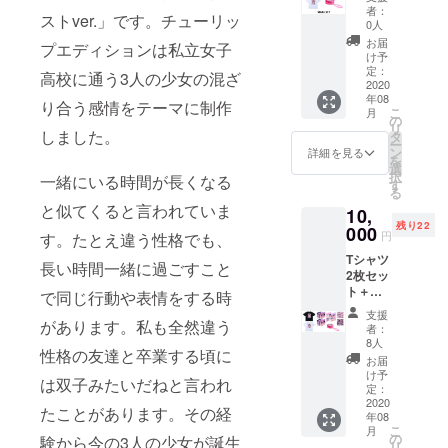
れ ＊T
者：
ストver.」です。チューリッ
シャツ
0人
カラー
お届
プエディションは私立女子
選択 ＊
け予
Tシャツ
定：
高校に通う3人の少女の混ざ
サイ
2020
年08
ズ： ・
り合う感情をテーマに制作
こ
月
着丈：
の
リ
77cm
しました。
タ
ー
・肩
ン
詳細を見る
を
幅：
選
択
一緒にいる時間が長くなる
64cm
す
る
・身
と似てくると言われていま
10,
幅：
残り22
63cm
000
円
す。たとえ違う性格でも、
・袖
Tシャツ
丈：
長い時間一緒に過ごすこと
2枚セッ
23.5cm
ト＋文
で同じ行動や表情をする時
具セッ
支援
トAB＋
があります。私も全然違う
者：
小銭入
8人
性格の友達と卒業する頃に
れ ＊限
お届
定30名
け予
は双子みたいだねと言われ
＊Tシャ
定：
ツサイ
2020
たことがあります。その経
年08
ズ： ・
こ
月
着丈：
の
験から今の3人の少女が誕生
リ