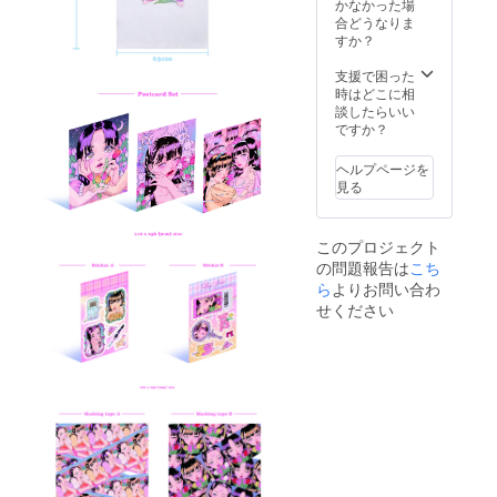
かなかった場
合どうなりま
すか？
支援で困った
時はどこに相
談したらいい
ですか？
ヘルプページを
見る
このプロジェクト
の問題報告は
こち
ら
よりお問い合わ
せください