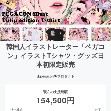
韓国人イラストレーター「ペガコ
ン」イラストTシャツ・グッズ日
本初限定販売
pegacon
プロダクト
現在の支援総額
154,500
円
終了
154
%達成