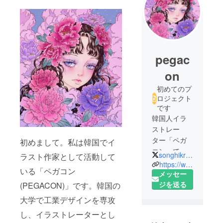
pegac
on
初めてのプ
ロジェクト
です
韓国人イラ
ストレー
ター「ペガ
初めまして。私は韓国でイ
コン」で
songhikr2003
ラスト作家として活動して
す。
https://www.instagram.com/pegacon_lee/
いる「ペガコン
非現実と夢
メッセー
幻的な雰囲
ジを送る
(PEGACON)」です。韓国の
気の絵を愛
大学で工業デザインを専攻
おしく描い
し、イラストレーターとし
ています。