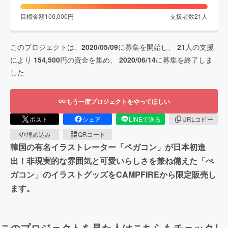
目標金額
100,000
円
支援者数
21
人
このプロジェクトは、
2020/05/09
に募集を開始し、
21
人の支援
により
154,500
円の資金を集め、
2020/06/14
に募集を終了しま
した
もう一度プロジェクトをやってほしい
ポスト
シェア
LINEで送る
URLコピー
埋め込み
QRコード
韓国の有名イラストレーター「ペガコン」が日本初進
出！非現実的な雰囲気と可愛いらしさを兼ね備えた「ぺ
ガコン」のイラストグッズをCAMPFIREから限定販売し
ます。
このプロジェクトを見た人はこちらもチェックし