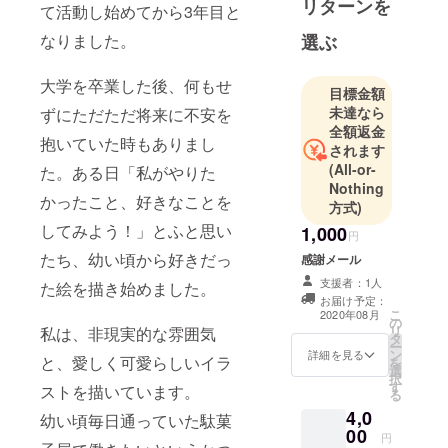
リターンを
INSTA:
て活動し始めてから3年目と
PEGACON_
選ぶ
なりました。
大学を卒業した後、何もせ
目標金額
未達なら
ずにただただ将来に不安を
全額返金
抱いていた時もありまし
されます
(All-or-
た。ある日「私がやりた
Nothing
かったこと、好きなことを
方式)
してみよう！」とふと思い
1,000
円
たち、幼い頃から好きだっ
感謝メール
支援者：1人
た絵を描き始めました。
お届け予定：
こ
2020年08月
の
リ
私は、非現実的な雰囲気
タ
ー
ン
詳細を見る
と、愛しく可愛らしいイラ
を
選
択
す
ストを描いています。
る
4,0
幼い頃毎日通っていた駄菓
00
円