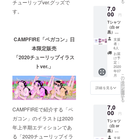
る
チューリップver.グッズで
丈：
7,0
23.5cm
す。
00
円
Tシャツ
（白 or
黒）＋
文具
CAMPFIRE「ペガコン」日
支援
セット
者：
AB ＊T
本限定販売
6人
シャツ
お届
「2020チューリップイラス
カラー
け予
選択 ＊
定：
トver.」
Tシャツ
2020
年07
サイ
こ
月
ズ： ・
の
リ
着丈：
タ
ー
77cm
ン
詳細を見る
を
・肩
選
択
幅：
す
る
64cm
7,0
・身
CAMPFIREで紹介する「ペ
幅：
00
円
63cm
ガコン」のイラストは2020
Tシャツ
・袖
（白 or
丈：
年上半期エディションであ
黒）＋
23.5cm
小銭入
る「2020チューリップイラ
支援