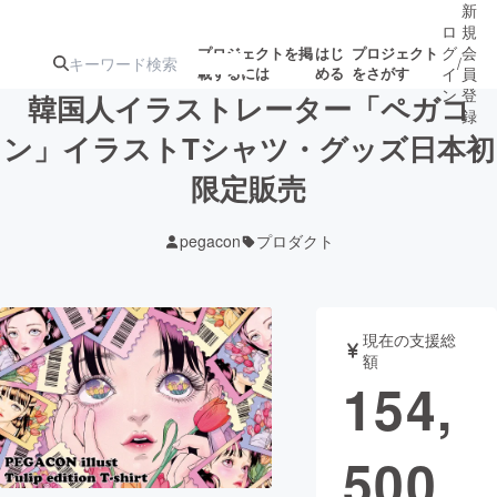
新
ロ
規
グ
会
プロジェクトを掲
はじ
プロジェクト
/
載するには
める
をさがす
イ
員
ン
登
韓国人イラストレーター「ペガコ
録
ン」イラストTシャツ・グッズ日本初
限定販売
人気のプロ
注目のリ
注目の新着プロ
募集終了が近いプ
もうすぐ公開
ジェクト
ターン
ジェクト
ロジェクト
されます
pegacon
プロダクト
アート・写真
音楽
現在の支援総
テクノロジー・ガジェット
ゲーム・サ
額
154,
映像・映画
書籍・雑誌
500
ビジネス・起業
チャレンジ