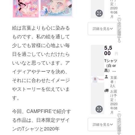
定：
2020
年08
こ
月
の
リ
タ
ー
絵は言葉よりも心に染みる
ン
詳細を見る
を
選
択
ものです。私の絵を通して
す
る
少しでも皆様に心地よい毎
5,5
00
日を過ごしていただけたら
円
Tシャツ
いいなと思っています。ア
（白 or
黒） ＊
イディアやテーマを決め、
選択 ＊
支援
それにに合わせたイメージ
Tシャツ
者：
サイ
2人
やストーリーを伝えていま
ズ： ・
お届
着丈：
け予
す。
77cm
定：
・肩
2020
年08
幅：
今回、CAMPFIREで紹介す
こ
月
64cm
の
リ
・身
る作品は、日本限定デザイ
タ
ー
幅：
ン
詳細を見る
を
ンのTシャツと2020年
63cm
選
択
・袖
す