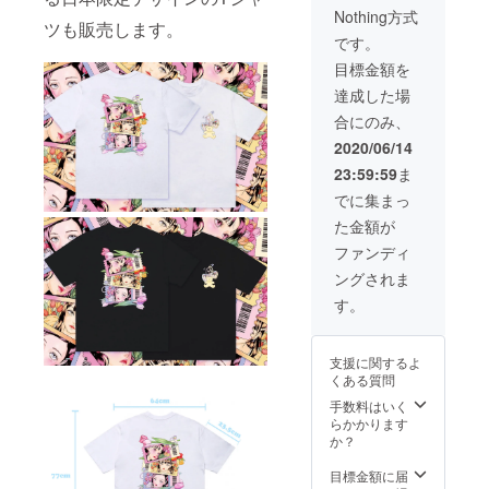
着丈：
Nothing方式
77cm
ツも販売します。
・肩
です。
幅：
目標金額を
64cm
・身
達成した場
幅：
合にのみ、
63cm
・袖
2020/06/14
丈：
23:59:59
ま
23.5cm
でに集まっ
た金額が
ファンディ
ングされま
す。
支援に関するよ
くある質問
手数料はいく
らかかります
か？
目標金額に届