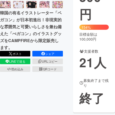
円
まちづくり・地域活性化
韓国の有名イラストレーター「ペ
ガコン」が日本初進出！非現実的
CAMPFIRE for Social Good
CAMPFIRE Creation
な雰囲気と可愛いらしさを兼ね備
154%
CAMPFIREふるさと納税
machi-ya
コミュニティ
えた「ぺガコン」のイラストグッ
目標金額は
100,000円
ズをCAMPFIREから限定販売し
ます。
支援者数
ポスト
シェア
21
人
LINEで送る
URLコピー
埋め込み
QRコード
募集終了まで残
り
終了