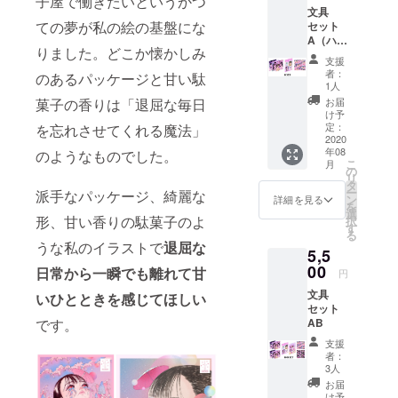
子屋で働きたいというかつ
文具
ての夢が私の絵の基盤にな
セット
A（ハガ
りました。どこか懐かしみ
キ3種＋
支援
シールA
者：
のあるパッケージと甘い駄
＋マス
1人
キング
お届
菓子の香りは「退屈な毎日
テープ
け予
A） or
定：
を忘れさせてくれる魔法」
文具
2020
年08
セット
のようなものでした。
こ
月
B（ハガ
の
リ
キ3種＋
タ
ー
派手なパッケージ、綺麗な
シールB
ン
詳細を見る
を
＋マス
選
形、甘い香りの駄菓子のよ
択
キング
す
る
テープ
うな私のイラストで
退屈な
5,5
B） ＊
選択
00
日常から一瞬でも離れて甘
円
文具
いひとときを感じてほしい
セット
AB
です。
支援
者：
3人
お届
け予