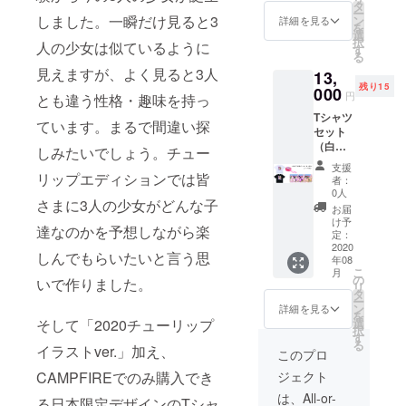
77cm
タ
ー
・肩
しました。一瞬だけ見ると3
ン
詳細を見る
を
幅：
選
択
人の少女は似ているように
64cm
す
る
・身
見えますが、よく見ると3人
13,
幅：
残り15
63cm
000
円
とも違う性格・趣味を持っ
・袖
Tシャツ
丈：
ています。まるで間違い探
セット
23.5cm
（白＋
しみたいでしょう。チュー
黒）＋
支援
小銭入
リップエディションでは皆
者：
れ＋マ
0人
さまに3人の少女がどんな子
ウス
お届
パッド
け予
達なのかを予想しながら楽
＋2020
定：
下半期
2020
しんでもらいたいと言う思
年08
パソコ
こ
月
ン待ち
の
いで作りました。
リ
受け
タ
ー
（7〜12
ン
詳細を見る
を
月） ＊
選
そして「2020チューリップ
択
限定15
す
る
名 ＊T
イラストver.」加え、
このプロ
シャツ
ジェクト
CAMPFIREでのみ購入でき
サイ
ズ： ・
は、All-or-
る日本限定デザインのTシャ