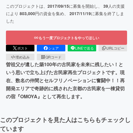
このプロジェクトは、
2017/09/15
に募集を開始し、
39
人の支援
により
803,000
円の資金を集め、
2017/11/19
に募集を終了しま
した
もう一度プロジェクトをやってほしい
ポスト
シェア
LINEで送る
URLコピー
埋め込み
QRコード
曽祖父が遺した築100年の古民家を未来に残したい！と
いう思いで立ち上げた古民家再生プロジェクトです。現
在、数名の仲間とセルフリノベーションに奮闘中！！再
開発エリアで奇跡的に残された京都の古民家を一棟貸切
の宿『OMOYA』として再生します。
このプロジェクトを見た人はこちらもチェックし
ています