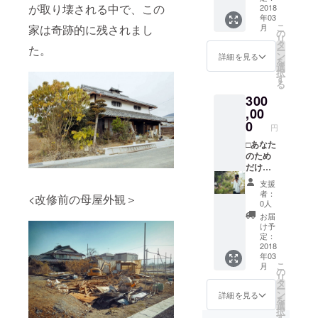
が取り壊される中で、この
く） ＊
ただけ
亀岡ス
2018
年03
ツアー
ます。
ペシャ
こ
家は奇跡的に残されまし
月
では出
分割で
ルツ
の
リ
雲大社
の利用
アー(＊)
タ
た。
ー
の前身
もご相
□ポスト
ン
詳細を見る
を
とも伝
談くだ
カード
選
択
えられ
さい。
□トート
す
る
る由緒
（※３
バッグ
300
ある神
月、４
□お礼の
社や温
月、１
メッ
,00
泉な
０月、
セージ -
0
円
ど、京
１１月
-----------
の奥座
を除
-----------
□あなた
敷・亀
く） ＊
-----------
のため
岡の
ツアー
---------
だけの
ディー
では出
＊
映像作
支援
プな楽
雲大社
OMOYA
りま
者：
<改修前の母屋外観＞
しみ方
の前身
を含む
す。
0人
をご案
とも伝
Patria
（＊） -
お届
内しま
えられ
Kyoto全
-----------
け予
す。
る由緒
棟に、
-----------
定：
ある神
空室さ
-----------
2018
年03
社や温
えあれ
---------
こ
月
泉な
ばいつ
＊コン
の
リ
ど、京
でも好
セプト
タ
ー
の奥座
きな時
メイキ
ン
詳細を見る
を
敷・亀
に泊
ングか
選
択
岡の
まって
ら企
す