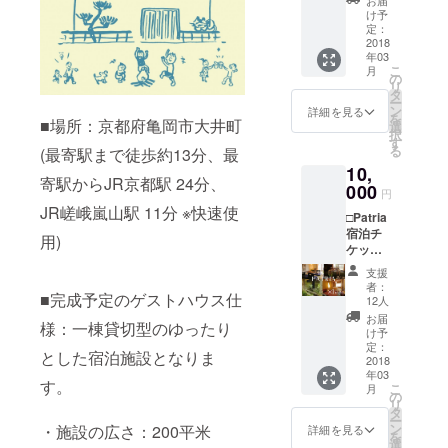
お届
バッグ
け予
□ポスト
定：
カード
2018
年03
□お礼の
こ
月
メッ
の
リ
セージ -
タ
ー
-----------
ン
詳細を見る
を
-----------
■場所：京都府亀岡市大井町
選
択
-----------
す
る
(最寄駅まで徒歩約13分、最
---------
10,
＊
寄駅からJR京都駅 24分、
OMOYA
000
円
に隣接
JR嵯峨嵐山駅 11分 ※快速使
□Patria
する
宿泊チ
シェア
用)
ケット×
ガーデ
１（２
ンで
支援
名ま
パー
者：
で）(＊)
■完成予定のゲストハウス仕
ティや
12人
□トート
BBQな
お届
様：一棟貸切型のゆったり
バッグ
どをお
け予
□ポスト
楽しみ
定：
とした宿泊施設となりま
カード
2018
くださ
年03
□お礼の
い。駐
す。
こ
月
メッ
車場も
の
リ
セージ -
ありま
タ
ー
-----------
す。
ン
・施設の広さ：200平米
詳細を見る
を
-----------
選