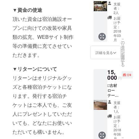
ケット
プリン
支援
（＊）
トにて
者：
▼資金の使途
□トート
サイン
2人
バッグ
入りで
頂いた資金は宿泊施設オー
お届
□ポスト
お送り
け予
カード
させて
定：
プンに向けての改装や家具
□お礼の
2018
いただ
年03
類の拡充、WEBサイト制作
メッ
きま
こ
月
セージ -
す。
の
リ
等の準備費に充てさせてい
-----------
（額装
タ
ー
-----------
含ず）
ン
詳細を見る
ただきます。
を
-----------
写真作
選
択
---------
品例
す
る
＊パー
▶︎http://
▼リターンについて
15,
ティ、
eikoh-
残り9
イベン
000
tanaka.
リターンはオリジナルグッ
円
ト、
net/cat
□古材
ワーク
ズと各種宿泊チケットにな
egory/p
ロー
ショッ
hotogra
ります。発行する宿泊チ
テーブ
プ等の
ph/
ル
ご利用
支援
ケットはご本人でも、ご友
（＊）
に。 ＊
者：
□トート
キッチ
1人
人にプレゼントしていただ
バッグ
ン、
お届
□ポスト
シャ
け予
いても、どなたにお使いい
カード
ワー、
定：
□お礼の
2018
トイレ
ただいても構いません。
年06
メッ
も使用
こ
月