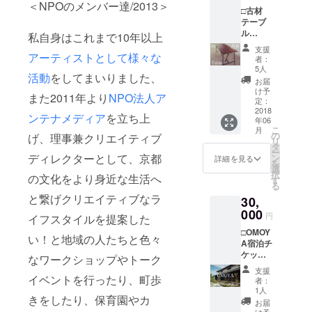
の取付
＜NPOのメンバー達/2013＞
□古材
はご自
テーブ
身で行
ル
私自身はこれまで10年以上
なって
（＊）
いただ
支援
□トート
アーティストとして様々な
きま
者：
バッグ
す。 ＊
5人
活動
をしてまいりました、
□ポスト
サイ
お届
カード
ズ：約
け予
また2011年より
NPO法人ア
□お礼の
定：
50×90c
メッ
2018
m 高
ンテナメディア
を立ち上
年06
セージ
さ：約
こ
月
＊リノ
の
33〜
げ、理事兼クリエイティブ
リ
ベー
タ
43cm
ー
ション
ディレクターとして、京都
ン
（サイ
詳細を見る
を
の際に
選
ズのご
択
の文化をより身近な生活へ
出た古
す
希望が
る
材・リ
ありま
と繋げクリエイティブなラ
30,
サイク
したら
ル材を
000
ご相談
円
イフスタイルを提案した
使用し
くださ
□OMOY
たテー
い）
い！と地域の人たちと色々
A宿泊チ
ブルで
ケット×
す。 ＊
なワークショップやトーク
２（４
古材の
支援
名ま
イベントを行ったり、町歩
ため、
者：
で）(＊)
材質は
1人
きをしたり、保育園やカ
□トート
一つひ
お届
バッグ
とつ異