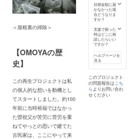
目標金額に届
かなかった場
合どうなりま
すか？
＜屋根裏の掃除＞
支援で困った
時はどこに相
談したらいい
ですか？
【OMOYAの歴
ヘルプページを
見る
史】
このプロジェクト
この再生プロジェクトは私
の問題報告は
こち
ら
よりお問い合わ
の個人的な想いを動機とし
せください
てスタートしました。約100
年前に当時裕福ではなかっ
た曽祖父が苦労に苦労を重
ねてやっとの思いで建てた
古民家は、ここにやって来