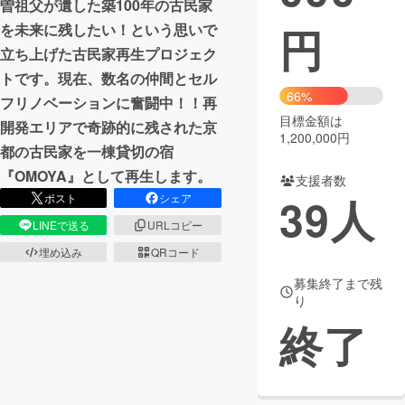
曽祖父が遺した築100年の古民家
円
を未来に残したい！という思いで
まちづくり・地域活性化
立ち上げた古民家再生プロジェク
トです。現在、数名の仲間とセル
CAMPFIRE for Social Good
CAMPFIRE Creation
66%
フリノベーションに奮闘中！！再
CAMPFIREふるさと納税
machi-ya
コミュニティ
目標金額は
開発エリアで奇跡的に残された京
1,200,000円
都の古民家を一棟貸切の宿
『OMOYA』として再生します。
支援者数
39
人
ポスト
シェア
LINEで送る
URLコピー
埋め込み
QRコード
募集終了まで残
り
終了