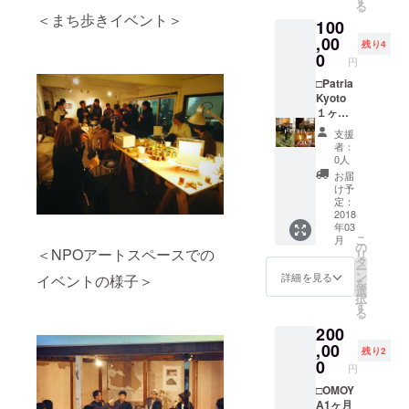
る
□お礼の
くださ
＜まち歩きイベント＞
100
メッ
い）
セージ -
,00
残り4
-----------
0
円
-----------
-----------
□Patria
---------
Kyoto
＊
１ヶ月
Patria
滞在パ
支援
Kyotoの
ス×１
者：
運営す
（２名
0人
る３棟
まで）
お届
すべて
(＊) □田
け予
貸切で
中英行
定：
ご宿泊
と行く
2018
年03
してい
亀岡ス
こ
月
ただけ
ペシャ
の
＜NPOアートスペースでの
リ
るパス
ルツ
タ
ー
です。
アー(＊)
ン
詳細を見る
イベントの様子＞
を
（14名
□トート
選
択
まで）
バッグ
す
る
＊ツ
□ポスト
200
アーで
カード
は出雲
□お礼の
,00
残り2
大社の
メッ
0
円
前身と
セージ -
も伝え
-----------
□OMOY
られる
-----------
A1ヶ月