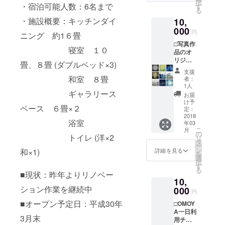
択
-----------
・宿泊可能人数：6名まで
す
る
---------
・施設概要：キッチンダイ
10,
＊
Patria
000
円
ニング 約1６畳
Kyotoの
□写真作
運営す
寝室 １０
品のオ
る2棟の
リジナ
うちい
畳、８畳 (ダブルベッド×3)
ルプリ
ずれか
支援
ント
にご宿
和室 ８畳
者：
（四
泊いた
1人
切）
ギャラリース
だけま
お届
（＊）
す。
け予
ペース ６畳×２
□ミニ写
（OMO
定：
真集 ----
2018
YAを除
浴室
年03
-----------
く）
こ
月
-----------
の
トイレ (洋×2
リ
-----------
タ
ー
------ ＊
ン
詳細を見る
和×1)
を
Webサ
選
択
イトか
す
る
らお好
■現状：昨年よりリノベー
10,
きな作
ション作業を継続中
品をお
000
円
選びい
■オープン予定日：平成30年
□OMOY
ただ
A一日利
き、デ
3月末
用チ
ジタルC