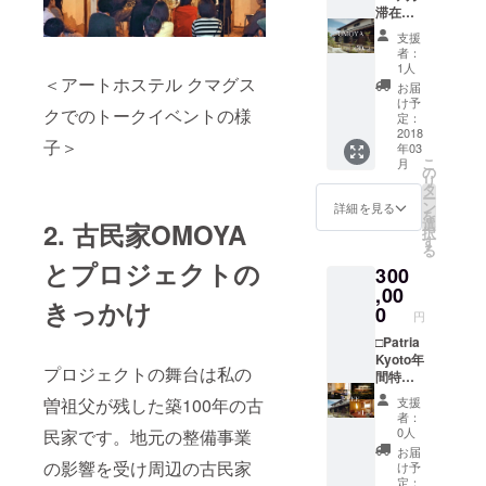
由緒あ
-----------
滞在パ
る神社
---------
ス×１
支援
や温泉
＊
（４名
者：
など、
Patria
まで）
1人
＜アートホステル クマグス
京の奥
Kyotoの
(＊) □田
お届
座敷・
運営す
中英行
け予
クでのトークイベントの様
亀岡の
る２棟
と行く
定：
ディー
のうち
亀岡ス
2018
子＞
年03
プな楽
お好き
ペシャ
こ
月
しみ方
な棟に
ルツ
の
リ
をご案
30日間
アー(＊)
タ
ー
内しま
滞在し
□トート
ン
詳細を見る
を
す。
ていた
バッグ
選
2. 古民家OMOYA
択
（ツ
だけま
□ポスト
す
る
アーは
す。分
カード
とプロジェクトの
300
10名ま
割での
□お礼の
で）
利用も
メッ
,00
きっかけ
ご相談
セージ -
0
円
くださ
-----------
い。
-----------
□Patria
（※3
-----------
Kyoto年
プロジェクトの舞台は私の
月、4
---------
間特別
月、10
＊
パス。
曽祖父が残した築100年の古
支援
月、11
OMOYA
（２名
者：
月を除
に30日
まで）
0人
民家です。地元の整備事業
く、
間貸切
(＊) □田
お届
OMOYA
で滞在
中英行
の影響を受け周辺の古民家
け予
を除
してい
と行く
定：