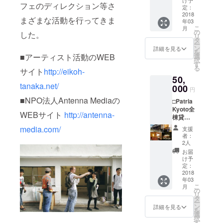
け予
フェのディレクション等さ
□ポスト
なりま
定：
カード
2018
す。 ＊
まざまな活動を行ってきま
年03
□お礼の
送料は
こ
月
メッ
別途頂
の
した。
リ
セージ -
戴致し
タ
ー
-----------
ます。
ン
詳細を見る
を
-----------
＊発送
■アーティスト活動のWEB
選
択
-----------
の都合
す
る
サイト
http://eikoh-
---------
上、脚
50,
＊2枚の
の取付
tanaka.net/
チケッ
000
はご自
円
トは１
身で行
■NPO法人Antenna Mediaの
□Patria
泊ずつ
なって
Kyoto全
でもご
いただ
WEBサイト
http://antenna-
棟貸切
利用可
きま
チケッ
能で
す。 ＊
media.com/
支援
ト×１
す。
サイ
者：
(＊) □田
ズ：約
2人
中英行
60×120
お届
と行く
cm 高
け予
亀岡ス
定：
さ：約
ペシャ
2018
73cm
年03
ルツ
（サイ
こ
月
アー(＊)
の
ズのご
リ
□トート
タ
希望が
ー
バッグ
ン
ありま
詳細を見る
を
□ポスト
選
したら
択
カード
す
ご相談