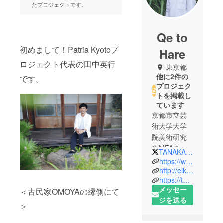
たプロジェクトです。
Qe to
初めまして！Patria Kyotoプ
Hare
ロジェクト代表の田中英行
東京都
他に2件の
です。
プロジェク
トを掲載し
ています
京都市立芸
術大学大学
院美術研究
科MFAを取
TANAKA_EKH
得、2002年
https://www.instagram.com/no_mu_kyoto/
よりアー
http://eikoh-tanaka.net/
https://twitter.com/TANAKA_EKH
ティストと
メッセー
＜古民家OMOYAの縁側にて
して世界
ジを送る
12ヶ国45都
＞
市、60以上