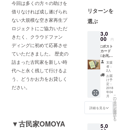
の美術館、
今回は多くの方々の助けを
ギャラ
リターンを
借りなければ成し遂げられ
リー、アー
ない大規模な空き家再生プ
トセン
選ぶ
ター、芸術
ロジェクトにご協力いただ
祭などに作
3,0
きたく、クラウドファン
00
品出展しま
円
ディングに初めて応募させ
した。また
□ポスト
カード
2007年より
ていただきました。 歴史の
□お礼の
芸大、美大
メッ
詰まった古民家を新しい時
支援
での非常勤
セージ
者：
代へと永く残して行けるよ
2人
講師及び、
お届
ゲスト講師
う、どうかお力をお貸しく
け予
として社会
定：
ださい。
2018
人等1000人
年04
こ
月
以上に講
の
リ
義、講演、
タ
ー
ン
詳細を見る
WSを行なっ
を
選
択
ています。
す
る
▼古民家OMOYA
2011年に
5,0
は、 2019年