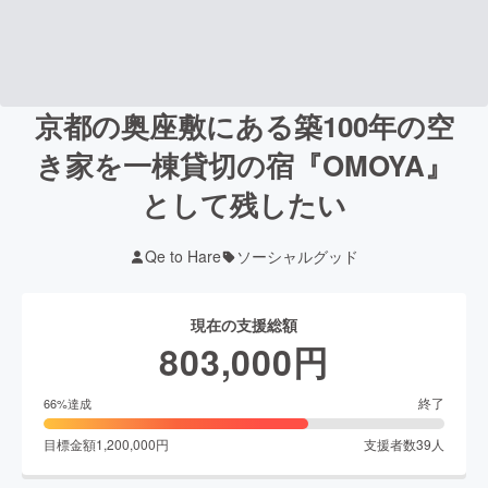
京都の奥座敷にある築100年の空
き家を一棟貸切の宿『OMOYA』
として残したい
Qe to Hare
ソーシャルグッド
現在の支援総額
803,000
円
終了
66
%達成
目標金額
1,200,000
円
支援者数
39
人