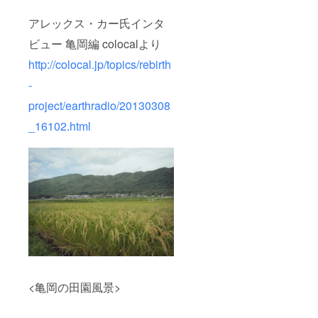
アレックス・カー氏インタ
ビュー 亀岡編 colocalより
http://colocal.jp/topics/rebirth
-
project/earthradio/20130308
_16102.html
<亀岡の田園風景>