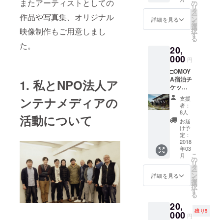
セージ
またアーティストとしての
可能。
の
リ
＊リノ
＊利用
タ
ー
作品や写真集、オリジナル
ベー
時間は
ン
詳細を見る
を
ション
ご相談
選
映像制作もご用意しまし
択
の際に
くださ
す
る
出た古
い。宿
た。
20,
材・リ
泊不
サイク
000
可。
円
ル材を
□OMOY
使用し
A宿泊チ
たロー
1. 私とNPO法人ア
ケット×
テーブ
１（４
ルで
支援
ンテナメディアの
名ま
す。 ＊
者：
で） □
古材の
8人
活動について
トート
ため、
お届
バッグ
材質は
け予
□ポスト
一つひ
定：
カード
2018
とつ異
年03
□お礼の
なりま
こ
月
メッ
す。 ＊
の
リ
セージ
送料は
タ
ー
別途頂
ン
詳細を見る
を
戴致し
選
択
ます。
す
る
＊発送
20,
の都合
残り5
000
上、脚
円