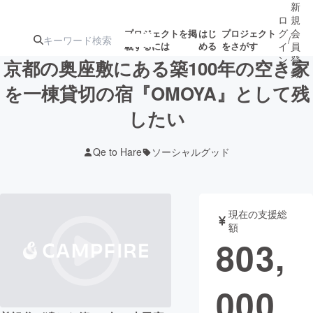
新
ロ
規
グ
会
プロジェクトを掲
はじ
プロジェクト
/
載するには
める
をさがす
イ
員
ン
登
京都の奥座敷にある築100年の空き家
録
を一棟貸切の宿『OMOYA』として残
したい
人気のプロ
注目のリ
注目の新着プロ
募集終了が近いプ
もうすぐ公開
ジェクト
ターン
ジェクト
ロジェクト
されます
Qe to Hare
ソーシャルグッド
アート・写真
音楽
現在の支援総
テクノロジー・ガジェット
ゲーム・サ
額
803,
映像・映画
書籍・雑誌
000
ビジネス・起業
チャレンジ