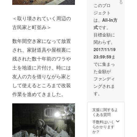
る
ディー
いただ
画、撮
このプロ
プな楽
けるパ
影、編
ジェクト
しみ方
スで
集ま
＜取り壊されていく周辺の
をご案
す。 ＊
で、あ
は、
All-In方
内しま
ツアー
なたの
古民家と町並み＞
式
です。
す。
では出
ためだ
雲大社
けの映
目標金額に
の前身
像
数年間空き家になって放置
関わらず、
とも伝
（アー
えられ
トワー
2017/11/19
され、家財道具や屋根裏に
る由緒
クも
23:59:59
ま
ある神
可）を
残された数十年前のワラや
社や温
作りま
でに集まっ
土を地道に片付け、時には
泉な
す。制
た金額が
ど、京
作のた
友人の力を借りながら家と
の奥座
めの実
ファンディ
敷・亀
費等は
して使えるところまで改装
ングされま
岡の
別途。
ディー
映像作
す。
作業を進めてきました。
プな楽
品例
しみ方
▶︎http://
をご案
eikoh-
支援に関するよ
内しま
tanaka.
くある質問
す。
net/cat
egory/v
手数料はいく
ideo/
らかかります
か？