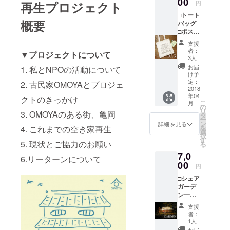
00
円
再生プロジェクト
に株式会社
□トート
Qe to Hare
概要
バッグ
を設立し
□ポスト
カード
ボーダレス
支援
□お礼の
者：
にアーティ
▼プロジェクトについて
メッ
3人
セージ
ストの視点
お届
1. 私とNPOの活動について
け予
から様々な
定：
2. 古民家OMOYAとプロジェ
スタイルで
2018
年04
クトのきっかけ
クリエー
こ
月
の
ションを実
リ
3. OMOYAのある街、亀岡
タ
ー
践していま
ン
詳細を見る
を
4. これまでの空き家再生
選
す。
択
す
5. 現状とご協力のお願い
る
7,0
6.リーターンについて
00
円
□シェア
ガーデ
ン一日
利用チ
支援
ケット
者：
(＊) □
1人
トート