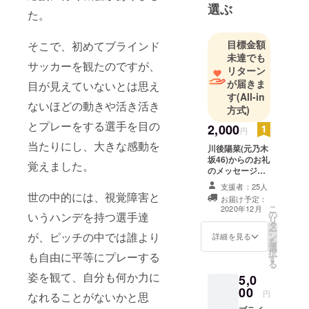
エージェン
選ぶ
た。
シーです。
この領域に
目標金額
そこで、初めてブラインド
おいて10年
未達でも
以上の経験
サッカーを観たのですが、
リターン
を持つルグ
が届きま
目が見えていないとは思え
ランでは、
す
(All-in
ないほどの動きや活き活き
ユーザーエ
方式)
クスペリエ
とプレーをする選手を目の
2,000
円
ンスを起点
当たりにし、大きな感動を
川後陽菜(元乃木
としたサイ
坂46)からのお礼
覚えました。
ト構築をは
のメッセージに
なります。 ブラ
じめ、マー
支援者：25人
インドサッカー
世の中的には、視覚障害と
ケティング
お届け予定：
に対する思いや
こ
2020年12月
施策全体を
の
今後の目標など
いうハンデを持つ選手達
リ
タ
についてなどの
提案しま
ー
が、ピッチの中では誰より
ン
お礼をお送りさ
詳細を見る
を
す。
選
せていただきま
択
も自由に平等にプレーする
す
す。 ※Eメールに
る
てお送りいたし
姿を観て、自分も何か力に
5,0
ます。
00
円
なれることがないかと思