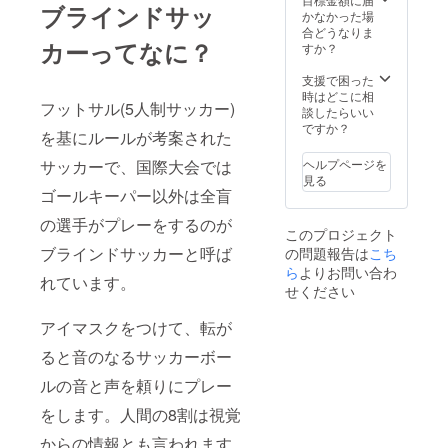
入くだ
ブラインドサッ
複数の
かなかった場
さい。
商品の
合どうなりま
※横断幕
カーってなに？
同梱は
すか？
の掲出
できま
は約束
せん。
支援で困った
される
ご了承
時はどこに相
もので
フットサル(5人制サッカー)
くださ
談したらいい
はあり
い。
ですか？
ませ
を基にルールが考案された
ん。 ※
消費税
ヘルプページを
サッカーで、国際大会では
を含み
見る
ます。
ゴールキーパー以外は全盲
※画像は
の選手がプレーをするのが
イメー
このプロジェクト
ジで
ブラインドサッカーと呼ば
の問題報告は
こち
す。
ら
よりお問い合わ
れています。
せください
アイマスクをつけて、転が
ると音のなるサッカーボー
ルの音と声を頼りにプレー
をします。人間の8割は視覚
からの情報とも言われます