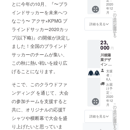
会の際
とに今年の10月、『〜ブラ
す。 ブ
2020
に、ス
年12
ライン
タンド
インドサッカーを未来へつ
こ
月
ドサッ
などに
の
リ
カーの
掲出す
タ
なごう〜 アクサ×KPMG ブ
ー
掛け声
ること
ン
詳細を見る
を
である
でチー
選
ラインドサッカー2020カッ
択
「Voy!
ムを応
す
る
(ヴォ
プ(以下略)』の開催が決定し
援した
23,
イ)」を
いと思
ました！全国のブラインド
モチー
000
いま
円
フにし
す！ 完
サッカーのチームが集い、
川後陽
たブラ
成した
菜デザ
インド
横断幕
この秋に熱い戦いを繰り広
イン ブ
サッ
は、川
ライン
カーら
後陽菜
げることになります。
支援
ドサッ
しいT
よりブ
者：
カー応
シャツ
ライン
6人
援コー
になり
そこで、このクラウドファ
ドサッ
お届
チジャ
ます。
カー協
け予
ケット
ンディング を通じて、大会
※ご支援
定：
会へ寄
になり
2020
時にサ
贈させ
の参加チームを支援すると
年12
ます。
イズを
ていた
こ
月
ブライ
レ
の
だきま
共に、オリジナルの応援T
リ
ンド
ディー
タ
す。 ※
ー
サッ
ス
ン
ご支援
詳細を見る
シャツや横断幕で大会を盛
を
カーの
S/M/L・
選
時に掲
択
掛け声
メンズ
す
載希望
り上げたいと思っていま
る
である
S/M/Lよ