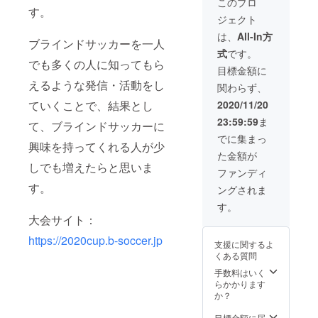
名を備
このプロ
「Voy!
す。
りお選
考欄に
ジェクト
(ヴォ
びくだ
ご記入
イ)」を
さい。
くださ
は、
All-In方
ブラインドサッカーを一人
モチー
※消費税
い。公
式
です。
フにし
と、配
序良俗
でも多くの人に知ってもら
たブラ
送料を
に反す
目標金額に
インド
含みま
るお名
えるような発信・活動をし
関わらず、
サッ
す。 ※
前、運
カーら
複数の
営が不
2020/11/20
ていくことで、結果とし
しい
商品の
適切と
23:59:59
ま
コーチ
同梱は
て、ブラインドサッカーに
判断し
ジャ
できま
たお名
でに集まっ
興味を持ってくれる人が少
ケット
せん。
前はご
た金額が
になり
ご了承
変更い
しでも増えたらと思いま
ます。
くださ
ただく
ファンディ
※ご支援
い。
場合が
す。
ングされま
時にサ
ござい
イズを
ます。
す。
S/M/L/X
※掲載を
大会サイト：
Lよりお
ご辞退
選びく
https://2020cup.b-soccer.jp
された
支援に関するよ
ださ
い場合
くある質問
い。 ※
は備考
消費税
手数料はいく
欄に
と、配
らかかります
【掲載
送料を
か？
不要】
含みま
とご記
す。 ※
目標金額に届