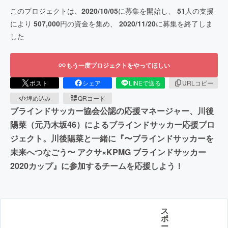
このプロジェクトは、
2020/10/05
に募集を開始し、
51
人の支援
により
507,000
円の資金を集め、
2020/11/20
に募集を終了しま
した
もう一度プロジェクトをやってほしい
ポスト
シェア
LINEで送る
URLコピー
埋め込み
QRコード
ブラインドサッカー協会公認の応援マネージャー、川後
陽菜（元乃木坂46）によるブラインドサッカー応援プロ
ジェクト。川後陽菜と一緒に『〜ブラインドサッカーを
未来へつなごう〜 アクサ×KPMG ブラインドサッカー
2020カップ』に参加するチームを応援しよう！
ス
ポ
ー