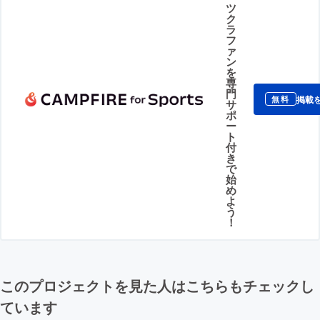
ツ
ク
ラ
フ
ァ
ン
を
専
門
掲載
無料
サ
ポ
ー
ト
付
き
で
始
め
よ
う
！
このプロジェクトを見た人はこちらもチェックし
ています