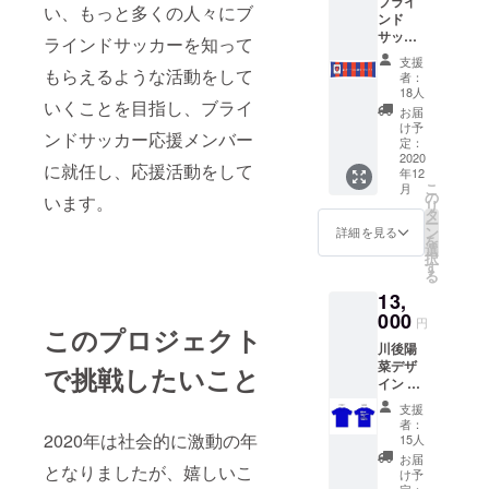
ブライ
い、もっと多くの人々にブ
ンド
サッ
ラインドサッカーを知って
カー
支援
「アク
もらえるような活動をして
者：
サ
18人
いくことを目指し、ブライ
×KPMG
お届
2020
け予
ンドサッカー応援メンバー
カッ
定：
プ」に
2020
に就任し、応援活動をして
年12
参加す
こ
月
るチー
の
います。
リ
ムを応
タ
ー
援する
ン
詳細を見る
を
横断幕
選
択
を作成
す
る
いたし
13,
ます。
その応
000
円
このプロジェクト
援横断
川後陽
幕に支
菜デザ
援者様
で挑戦したいこと
イン ブ
のお名
ライン
前を入
支援
ドサッ
れさせ
者：
カー応
ていた
2020年は社会的に激動の年
15人
援Tシャ
だきま
お届
となりましたが、嬉しいこ
ツにな
す。 大
け予
りま
定：