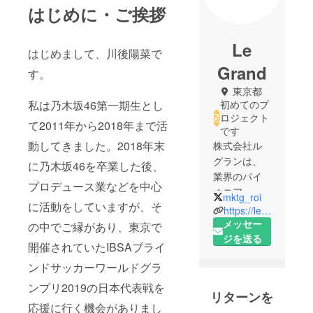
はじめに・ご挨拶
Le
はじめまして、川後陽菜で
Grand
す。
東京都
私は乃木坂46第一期生とし
初めてのプ
ロジェクト
て2011年から2018年まで活
です
動してきました。2018年末
株式会社ル
グランは、
に乃木坂46を卒業した後、
業界のパイ
プロデュース業などを中心
オニア
mktg_roi
に活動をしていますが、そ
「オーバー
https://legrand.jp/
チュア」の
メッセー
の中でご縁があり、東京で
立ち上げメ
ジを送る
開催されていたIBSAブライ
ンバーによ
ンドサッカーワールドグラ
り2006年に
設立された
ンプリ2019の日本代表戦を
リターンを
デジタル
応援に行く機会がありまし