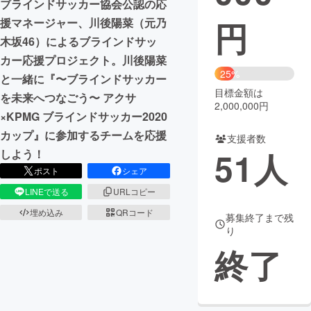
ブラインドサッカー協会公認の応
円
援マネージャー、川後陽菜（元乃
まちづくり・地域活性化
木坂46）によるブラインドサッ
カー応援プロジェクト。川後陽菜
CAMPFIRE for Social Good
CAMPFIRE Creation
25%
と一緒に『〜ブラインドサッカー
CAMPFIREふるさと納税
machi-ya
コミュニティ
目標金額は
を未来へつなごう〜 アクサ
2,000,000円
×KPMG ブラインドサッカー2020
カップ』に参加するチームを応援
支援者数
51
人
しよう！
ポスト
シェア
LINEで送る
URLコピー
埋め込み
QRコード
募集終了まで残
り
終了