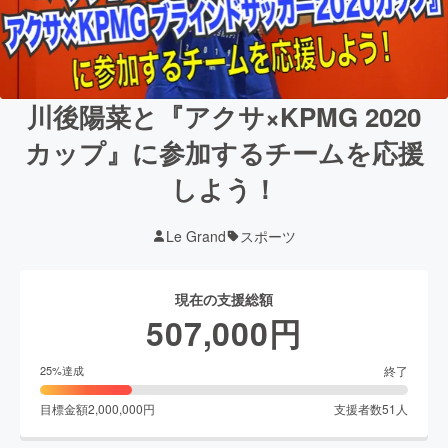
川後陽菜と『アクサ×KPMG 2020
カップ』に参加するチームを応援
しよう！
Le Grand
スポーツ
現在の支援総額
507,000
円
終了
25
%達成
目標金額
2,000,000
円
支援者数
51
人