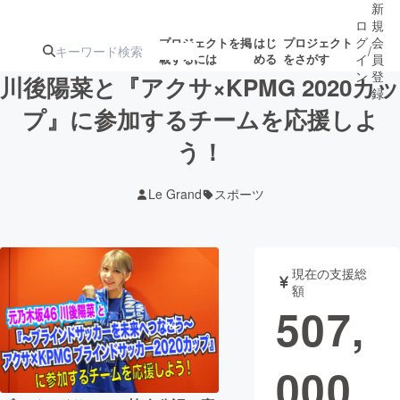
新
ロ
規
グ
会
プロジェクトを掲
はじ
プロジェクト
/
載するには
める
をさがす
イ
員
ン
登
川後陽菜と『アクサ×KPMG 2020カッ
録
プ』に参加するチームを応援しよ
う！
人気のプロ
注目のリ
注目の新着プロ
募集終了が近いプ
もうすぐ公開
ジェクト
ターン
ジェクト
ロジェクト
されます
Le Grand
スポーツ
アート・写真
音楽
現在の支援総
テクノロジー・ガジェット
ゲーム・サ
額
507,
映像・映画
書籍・雑誌
000
ビジネス・起業
チャレンジ