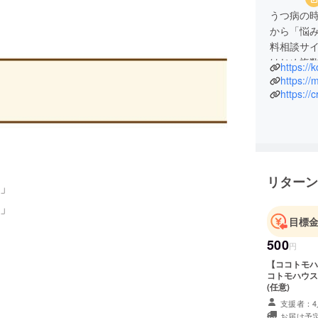
うつ病の
から「悩
料相談サ
はじめ複
https:/
https://
https://
リターン
」
」
目標
500
円
【ココトモハウ
コトモハウス
(任意)
支援者：4
お届け予定