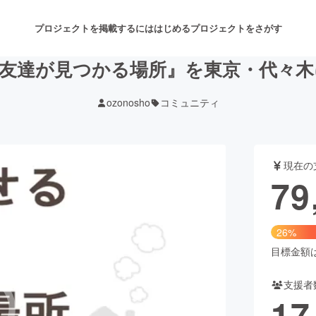
プロジェクトを掲載するには
はじめる
プロジェクトをさがす
友達が見つかる場所』を東京・代々木に
ozonosho
コミュニティ
注目のリターン
注目の新着プロジェクト
募集終了が近いプロジェクト
も
現在の
音楽
舞台・パフォーマンス
79
ゲーム・サービス開発
フード・飲食店
26%
書籍・雑誌出版
アニメ・漫画
目標金額は3
支援者
チャレンジ
ビューティー・ヘルスケ
17