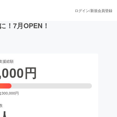
ログイン
/
新規会員登録
！7月OPEN！
うすぐ公開されます
支援総額
プロダクト
,000
円
ファッション
スポーツ
00,000円
数
ア
ソーシャルグッド
人