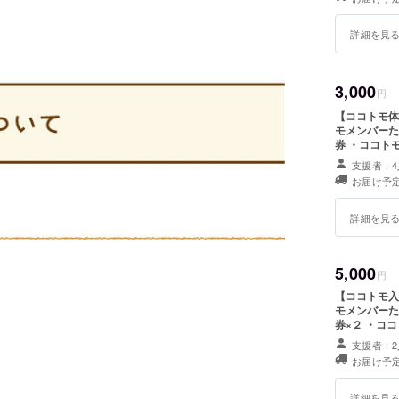
詳細を見
3,000
円
【ココトモ体験
モメンバーた
券 ・ココト
内にスポンサ
支援者：4
お届け予定
詳細を見
5,000
円
【ココトモ入門
モメンバーた
券×２ ・ココ
サイト内にス
支援者：2
お届け予定
詳細を見