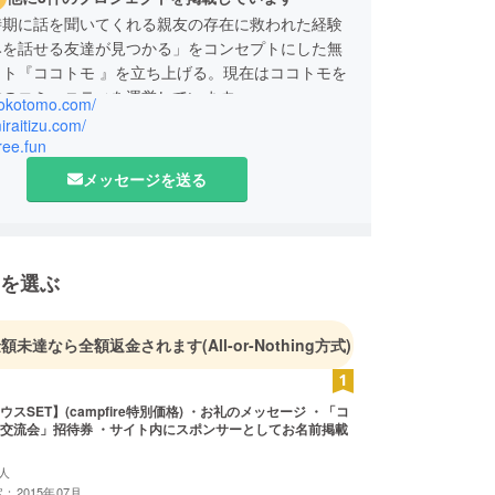
時期に話を聞いてくれる親友の存在に救われた経験
みを話せる友達が見つかる」をコンセプトにした無
イト『ココトモ 』を立ち上げる。現在はココトモを
数のコミュニティを運営しています。
/kokotomo.com/
miraitizu.com/
cree.fun
メッセージを送る
を選ぶ
金額未達なら全額返金されます
(All-or-Nothing方式)
スSET】(campfire特別価格) ・お礼のメッセージ ・「コ
交流会」招待券 ・サイト内にスポンサーとしてお名前掲載
人
：2015年07月