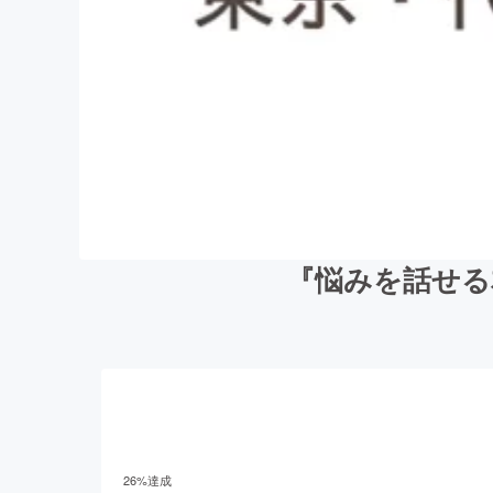
『悩みを話せる
26
%達成