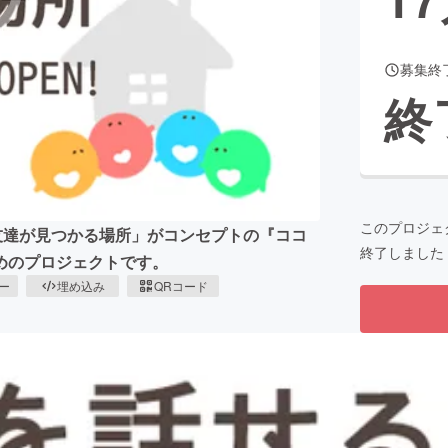
募集終
CAMPFIRE for Social Good
CAMPFIRE Creation
終
CAMPFIREふるさと納税
machi-ya
コミュニティ
このプロジェ
る友達が見つかる場所」がコンセプトの『ココ
終了しました
めのプロジェクトです。
ピー
埋め込み
QRコード