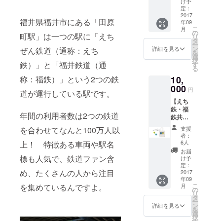
× 縦34
け予
ボルで
ｃｍ
定：
ある、
2017
福井県福井市にある「田原
年09
えち鉄
こ
月
と福鉄
の
町駅」は一つの駅に「えち
リ
の相互
タ
ー
乗り入
ン
詳細を見る
ぜん鉄道（通称：えち
を
れをデ
選
択
ザイン
鉄）」と「福井鉄道（通
す
る
したオ
称：福鉄）」という2つの鉄
10,
リジナ
ルトー
000
円
道が運行している駅です。
トバッ
【えち
グをプ
鉄・福
レゼン
年間の利用者数は2つの鉄道
鉄共通
トしま
フリー
す。 本
を合わせてなんと100万人以
支援
切符と
体サイ
者：
オリジ
ズ 横36
6人
上！ 特徴ある車両や駅名
ナルギ
ｃｍ×
お届
ター
標も人気で、鉄道ファン含
縦37ｃ
け予
ピック
ｍ × マ
定：
め、たくさんの人から注目
＆トー
2017
チ11ｃ
年09
トバッ
ｍ
こ
を集めているんですよ。
月
グコー
の
リ
ス】 ・
タ
ー
福井鉄
ン
詳細を見る
を
道、え
選
択
ちぜん