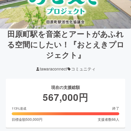
田原町駅を音楽とアートがあふれ
る空間にしたい！『おとえきプロ
ジェクト』
tawaraconnect
コミュニティ
現在の支援総額
567,000
円
終了
113
%達成
目標金額
500,000
円
支援者数
66
人