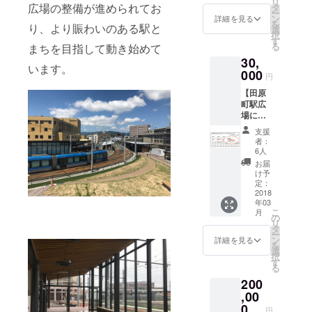
リ
ントや
広場の整備が進められてお
タ
ー
親睦な
ン
詳細を見る
を
り、より賑わいのある駅と
どに
選
択
使って
す
る
まちを目指して動き始めて
みませ
30,
んか？
います。
※希望日
000
円
は後日
【田原
お伺い
町駅広
いたし
場にお
ます。
名前を
支援
掲載
者：
（ビッ
6人
グサイ
お届
ズ）】
け予
ご支援
定：
いただ
2018
年03
いた方
こ
月
のお名
の
リ
前を、
タ
ー
電車を
ン
詳細を見る
を
モチー
選
択
フにし
す
る
た銘板
200
にビッ
グサイ
,00
ズで印
0
円