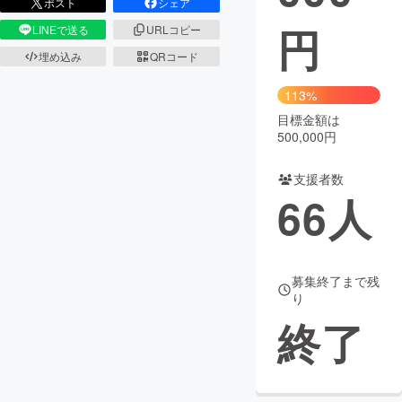
ポスト
シェア
円
LINEで送る
URLコピー
まちづくり・地域活性化
埋め込み
QRコード
CAMPFIRE for Social Good
CAMPFIRE Creation
113%
CAMPFIREふるさと納税
machi-ya
コミュニティ
目標金額は
500,000円
支援者数
66
人
募集終了まで残
り
終了