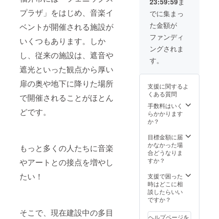
23:59:59
ま
プラザ」をはじめ、音楽イ
でに集まっ
た金額が
ベントが開催される施設が
ファンディ
いくつもあります。しか
ングされま
し、従来の施設は、遮音や
す。
遮光といった観点から厚い
扉の奥や地下に降りた場所
支援に関するよ
くある質問
で開催されることがほとん
手数料はいく
どです。
らかかります
か？
目標金額に届
かなかった場
もっと多くの人たちに音楽
合どうなりま
すか？
やアートとの接点を増やし
たい！
支援で困った
時はどこに相
談したらいい
ですか？
そこで、現在建設中の多目
ヘルプページを