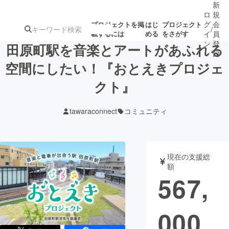
新
ロ
規
グ
会
プロジェクトを掲
はじ
プロジェクト
/
載するには
める
をさがす
イ
員
ン
登
田原町駅を音楽とアートがあふれる
録
空間にしたい！『おとえきプロジェ
クト』
人気のプロ
注目のリ
注目の新着プロ
募集終了が近いプ
もうすぐ公開
ジェクト
ターン
ジェクト
ロジェクト
されます
tawaraconnect
コミュニティ
アート・写真
音楽
現在の支援総
テクノロジー・ガジェット
ゲーム・サ
額
567,
映像・映画
書籍・雑誌
000
ビジネス・起業
チャレンジ