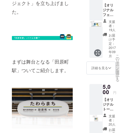
ジェクト」を立ち上げまし
【オリ
ジナル
た。
フェイ
スタオ
支援
ルコー
者：
ス】 田
19人
原町駅
お届
のシン
け予
ボルで
定：
ある、
2017
年09
えち鉄
こ
月
と福鉄
の
リ
まずは舞台となる「田原町
の相互
タ
ー
乗り入
ン
詳細を見る
駅」ついてご紹介します。
を
れをデ
選
択
ザイン
す
る
したオ
5,0
リジナ
ルフェ
00
円
イスタ
【オリ
オルを
ジナル
プレゼ
トート
ントし
バッグ
ます。
支援
コー
本体サ
者：
ス】 田
イズ 横
20人
原町駅
84ｃｍ
お届
のシン