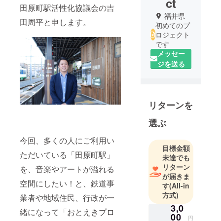
ct
田原町駅活性化協議会の吉
福井県
田周平と申します。
初めてのプ
ロジェクト
です
メッセー
ジを送る
リターンを
選ぶ
今回、多くの人にご利用い
目標金額
ただいている「田原町駅」
未達でも
リターン
を、音楽やアートが溢れる
が届きま
空間にしたい！と、鉄道事
す
(All-in
方式)
業者や地域住民、行政が一
3,0
緒になって「おとえきプロ
00
円