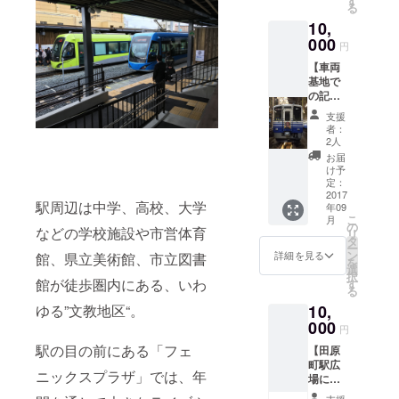
す
る
鉄道共
10,
通フ
リー切
000
円
符 ・オ
【車両
リジナ
基地で
ルギ
の記念
ター
撮影権
ピック
支援
とヘッ
・オリ
者：
ドマー
ジナル
2人
クへの
トート
お届
メッ
バッグ
け予
セージ
音楽と
定：
掲載
2017
電車が
駅周辺は中学、高校、大学
年09
権】 え
出会う
こ
月
ちぜん
駅を記
の
などの学校施設や市営体育
リ
鉄道の
念した
タ
ー
車両基
オリジ
ン
詳細を見る
館、県立美術館、市立図書
を
地で、
ナル
選
択
車両と
セット
館が徒歩圏内にある、いわ
す
る
一緒に
をプレ
10,
ゆる”文教地区“。
記念撮
ゼント
影はい
000
しま
円
かがで
す。
駅の目の前にある「フェ
【田原
しょう
町駅広
か？ 車
ニックスプラザ」では、年
場にお
両の
名前を
ヘッド
支援