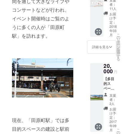
間を通して大きなライブや
掲載】
マーク
者：
ご支援
には、
11人
コンサートなどが行われ、
いただ
オリジ
お届
いた方
ナルの
イベント開催時はご覧のよ
け予
のお名
お礼
定：
うに多くの人が「田原町
前を、
2018
メッ
年03
電車を
セージ
こ
月
駅」を訪れます。
モチー
を掲載
の
リ
フにし
いたし
タ
ー
た銘板
ます。
ン
詳細を見る
を
に印字
※希望日
選
択
し、田
は後日
す
る
原町駅
ご相談
20,
広場に
させて
掲載し
000
いいた
円
ます。
だきま
【多目
ご家族
す。
的ス
の記念
ペー
や企業
ス 1日
ＰＲに
支援
利用
いかが
者：
権】 電
でしょ
2人
車がす
うか？
お届
ぐ横を
け予
通過す
定：
現在、「田原町駅」では多
るス
2017
年09
ペース
目的スペースの建設と駅前
こ
月
をイベ
の