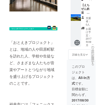
字し、
田原町
【えち
駅広場
ぜん鉄
に掲載
道 貸
しま
切権】
支援
す。 ご
職場、
者：
家族の
家族、
0人
記念や
友人と
お届
企業Ｐ
の記念
け予
Ｒにい
に、鉄
定：
かがで
道を１
2017
「おとえきプロジェクト」
年09
しょう
編成貸
こ
月
か？
し切る
の
とは、地域の人や田原町駅
リ
夢をか
タ
ー
なえて
ン
詳細を見る
を訪れた人、学校や生徒な
を
みませ
選
択
んか？
す
ど、さまざまな人たちが音
る
※日時、
このプロ
路線の
楽やアートとつながり地域
ジェクト
希望は
を盛り上げるプロジェクト
後日お
は、
All-In方
伺いい
のことです。
式
です。
たしま
す。
目標金額に
関わらず、
2017/08/30
福井市には「フェニックス