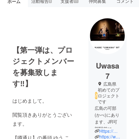
活動報告
支援者
仲間募集
コメント
ホーム
3
11
【第一弾は、プロ
ジェクトメンバー
Uwasa
を募集致しま
7
す‼️】
広島県
初めてのプ
ロジェクト
はじめまして。
です
広島の可部
閲覧頂きありがとうござい
(かべ)にあり
ます、JR可
ます。
部駅前に
Https://www.sakebar-yuu.com
て、2018年
https://www.facebook.com/profile.php?id=100005441762143
【噂通り】の番頭 ゆう こ