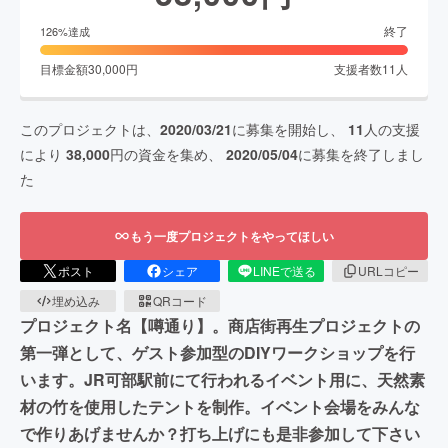
終了
126
%達成
目標金額
30,000
円
支援者数
11
人
このプロジェクトは、
2020/03/21
に募集を開始し、
11
人の支援
により
38,000
円の資金を集め、
2020/05/04
に募集を終了しまし
た
もう一度プロジェクトをやってほしい
ポスト
シェア
LINEで送る
URLコピー
埋め込み
QRコード
プロジェクト名【噂通り】。商店街再生プロジェクトの
第一弾として、ゲスト参加型のDIYワークショップを行
います。JR可部駅前にて行われるイベント用に、天然素
材の竹を使用したテントを制作。イベント会場をみんな
で作りあげませんか？打ち上げにも是非参加して下さい