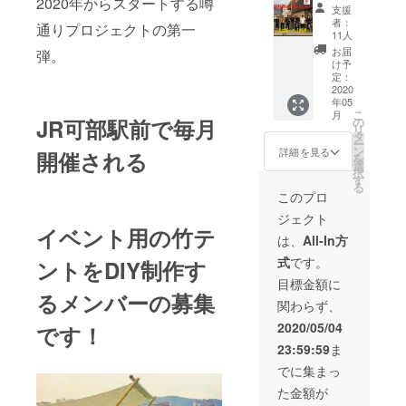
2020年からスタートする噂
を制作
支援
するメ
者：
通りプロジェクトの第一
ンバー
11人
を募
お届
弾。
集！】
け予
竹テン
定：
トの制
2020
年05
作DIYを
こ
月
一緒に
JR可部駅前で毎月
の
リ
行う
タ
ー
ワーク
ン
詳細を見る
開催される
を
ショッ
選
択
プを開
す
る
催しま
このプロ
す。 ご
ジェクト
希望の
イベント用の竹テ
方はこ
は、
All-In方
ちらの
式
です。
ントをDIY制作す
リター
ンをご
目標金額に
支援く
るメンバーの募集
関わらず、
ださ
い！ ▼
2020/05/04
です！
ワーク
23:59:59
ま
ショッ
プ詳細
でに集まっ
日時：5
た金額が
月10日