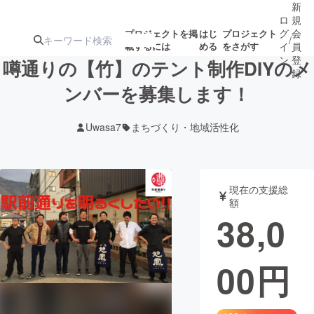
新
ロ
規
グ
会
プロジェクトを掲
はじ
プロジェクト
/
載するには
める
をさがす
イ
員
ン
登
噂通りの【竹】のテント制作DIYのメ
録
ンバーを募集します！
人気のプロ
注目のリ
注目の新着プロ
募集終了が近いプ
もうすぐ公開
Uwasa7
まちづくり・地域活性化
ジェクト
ターン
ジェクト
ロジェクト
されます
アート・写真
音楽
現在の支援総
額
38,0
テクノロジー・ガジェット
ゲーム・サ
00
円
映像・映画
書籍・雑誌
ビジネス・起業
チャレンジ