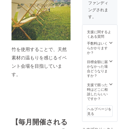
(日)11
ファンディ
時ス
ングされま
ター
ト。 場
す。
所：安
佐北区
民文化
支援に関するよ
セン
くある質問
ター ※
現地集
手数料はいく
合でお
らかかります
竹を使用することで、天然
願いし
か？
ます。
素材の温もりを感じるイベ
※打ち上
目標金額に届
ント会場を目指していま
げ代は
かなかった場
別途い
合どうなりま
す。
ただき
すか？
ます ※
イベン
支援で困った
ト自体
時はどこに相
は5月16
談したらいい
日(土)か
ですか？
ら毎月
第三土
ヘルプページを
曜日に
見る
開催さ
【毎月開催される
れま
す。