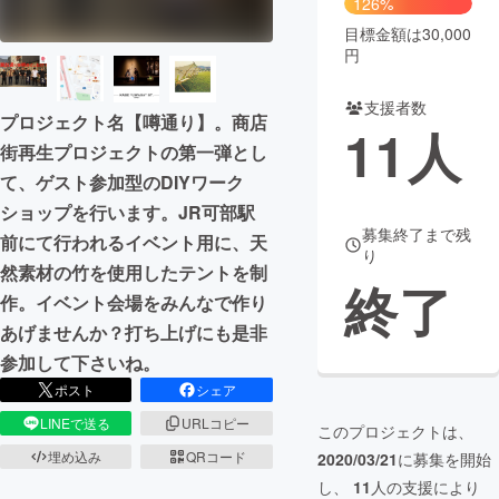
126%
目標金額は30,000
まちづくり・地域活性化
円
支援者数
CAMPFIRE for Social Good
CAMPFIRE Creation
プロジェクト名【噂通り】。商店
11
人
CAMPFIREふるさと納税
machi-ya
コミュニティ
街再生プロジェクトの第一弾とし
て、ゲスト参加型のDIYワーク
ショップを行います。JR可部駅
募集終了まで残
前にて行われるイベント用に、天
り
然素材の竹を使用したテントを制
終了
作。イベント会場をみんなで作り
あげませんか？打ち上げにも是非
参加して下さいね。
ポスト
シェア
LINEで送る
URLコピー
このプロジェクトは、
埋め込み
QRコード
2020/03/21
に募集を開始
し、
11
人の支援により