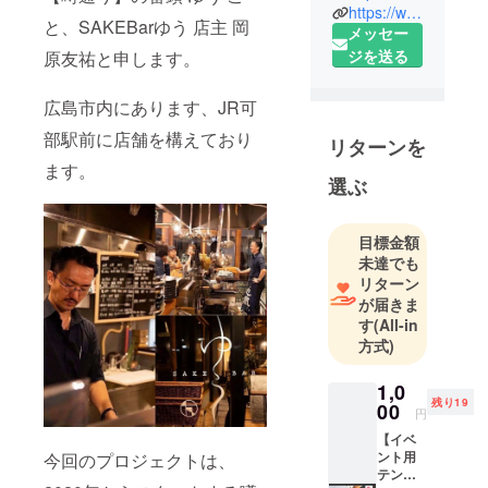
より日本酒
https://www.facebook.com/2020uwasa.dori/
と、SAKEBarゆう 店主 岡
メッセー
を愉しめる
ジを送る
原友祐と申します。
フードバル
を営んでお
広島市内にあります、JR可
ります。
地元に戻
部駅前に店舗を構えており
リターンを
り、すぐに
ます。
始めたお店
選ぶ
ですが、周
りに個人店
目標金額
がどんどん
未達でも
増えてき
リターン
て、刺激的
が届きま
な毎日を過
す
(All-in
方式)
ごしており
ます。
1,0
残り19
00
円
【イベ
ント用
今回のプロジェクトは、
テント