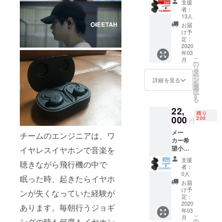
ワイヤ
支援
が、そこに
31,000
ド1組)
レス充
者：
円(税
は様々なリ
イヤー
電ケー
13人
込)→14,
チップ
ス 取扱
お届
スクやハー
800円
4組
説明書
け予
ドルが必ず
(税込,送
(マット
定：
(日本語)
料込)
2020
ブラッ
存在しま
年03
【内容
ク大 1
す。私たち
こ
月
物】
組、
の
リ
は、これを
CHEET
マット
タ
ー
AH イヤ
ブラッ
ン
詳細を見る
乗り越え
を
ホン 2
ク小 1
選
「実現」を
択
組 イ
組、
す
る
ヤー
モットーに
ディー
22,
フック
プレッ
日々邁進し
残り
4組
000
ド大 1
200
円
ておりま
(マット
組、
メー
ブラッ
ディー
チームのエンジニアは、ワ
す。
カー希
ク2組、
プレッ
「ZITSUGE
望小売
イヤレスイヤホンで音楽を
ディー
ド 1組)
価格
N」は、今後
プレッ
ワイヤ
支援
聴きながら飛行機の中で
31,000
ド2組)
レス充
者：
もファンタ
円(税
イヤー
電ケー
0人
眠った時、起きたらイヤホ
スティック
込)→22,
チップ
ス 取扱
お届
000円
8組
なプロダク
説明書
け予
ンが失くなっていた経験が
(税込,送
(マット
定：
(日本語)
トを日本に
料込)
2020
ブラッ
あります。毎朝行うジョギ
年03
広めていき
【内容
ク大 2
こ
月
物】
組、
ングの時も何度もイヤホン
の