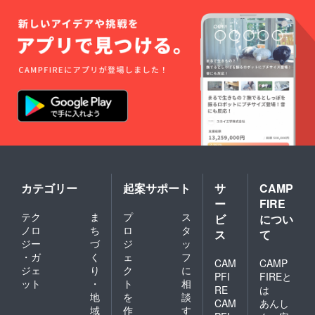
カテゴリー
起案サポート
サ
CAMP
ー
FIRE
テク
ま
プ
ス
ビ
につい
ノロ
ち
ロ
タ
ス
て
ジー
づ
ジ
ッ
・ガ
く
ェ
フ
CAM
CAMP
ジェ
り
ク
に
PFI
FIREと
ット
・
ト
相
RE
は
地
を
談
CAM
あんし
域
作
す