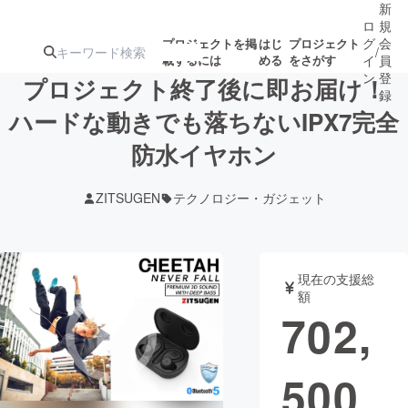
新
ロ
規
グ
会
プロジェクトを掲
はじ
プロジェクト
/
載するには
める
をさがす
イ
員
ン
登
プロジェクト終了後に即お届け！
録
ハードな動きでも落ちないIPX7完全
防水イヤホン
人気のプロ
注目のリ
注目の新着プロ
募集終了が近いプ
もうすぐ公開
ジェクト
ターン
ジェクト
ロジェクト
されます
ZITSUGEN
テクノロジー・ガジェット
アート・写真
音楽
現在の支援総
テクノロジー・ガジェット
ゲーム・サ
額
702,
映像・映画
書籍・雑誌
500
ビジネス・起業
チャレンジ