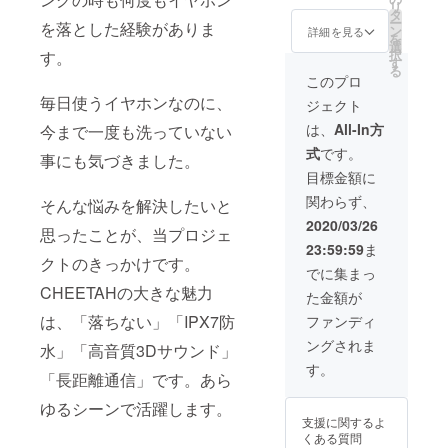
ます。
リ
CHEET
マット
タ
ー
を落とした経験がありま
AH イヤ
ブラッ
ン
詳細を見る
を
ホン 2
ク小 2
選
択
す。
組 イ
組、
す
る
ヤー
ディー
このプロ
フック
プレッ
毎日使うイヤホンなのに、
ジェクト
4組
ド大 2
(マット
組、
は、
All-In方
今まで一度も洗っていない
ブラッ
ディー
式
です。
ク2組、
プレッ
事にも気づきました。
ディー
ド 2組)
目標金額に
プレッ
ワイヤ
関わらず、
ド2組)
そんな悩みを解決したいと
レス充
イヤー
電ケー
2020/03/26
思ったことが、当プロジェ
チップ
ス 2個
23:59:59
ま
8組
取扱説
クトのきっかけです。
(マット
明書(日
でに集まっ
ブラッ
本語) 2
CHEETAHの大きな魅力
た金額が
ク大 2
冊
組、
は、「落ちない」「IPX7防
ファンディ
マット
ングされま
ブラッ
水」「高音質3Dサウンド」
ク小 2
す。
「長距離通信」です。あら
組、
ディー
ゆるシーンで活躍します。
プレッ
支援に関するよ
ド大 2
くある質問
組、