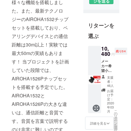
ネットワー
ジを送る
様々な機能を搭載しまし
クを持ちな
た。また、最新テクノロ
がら事業を
ジーのAIROHA1532チップ
進めていま
リターンを
す。2009年
セットを搭載しており、ペ
の設立から
選ぶ
アリングデバイスとの通信
貿易業にお
距離は30m以上！実験では
きまして、
10,
残り54
カリフォル
最大50mの実績もありま
480
円
ニア、フロ
す！ 当プロジェクトを計画
メー
リダ、デト
カー希
していた段階では、
望小売
ロイト、マ
価格
支援
ルセイユ、
AIROHA1526Pチップセッ
15,500
者：
マルタ、
円(税
46人
トを搭載する予定でした。
込)→10
ポーラン
お届
480円
AIROHA1532と
け予
ド、チェ
(税込,送
定：
AIROHA1526Pの大きな違
料込)
2020
コ、深セ
年03
【内容
ン、広州、
こ
月
いは、通信距離と音質で
物】
の
リ
インチョ
CHEET
タ
す。音質を言葉で説明する
ー
AH イヤ
ン、ソウ
ン
詳細を見る
を
ホン 1
選
のは非常に難しいのです
ル、香港、
択