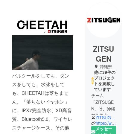
ZITSU
GEN
沖縄県
他に39件の
パルクールをしても、ダン
プロジェク
トを掲載し
スをしても、水泳をして
ています
も、CHEETAHは落ちませ
チーム
ん。「落ちないイヤホン」
「ZITSUGE
N」は、沖縄
に、IPX7完全防水、3D高音
県を拠点に
ZITSUGEN_JAPAN
質、Bluetooth5.0、ワイヤレ
し、香港や
https://www.zitsugen.com
スチャージケース、その他
深センに
メッセー