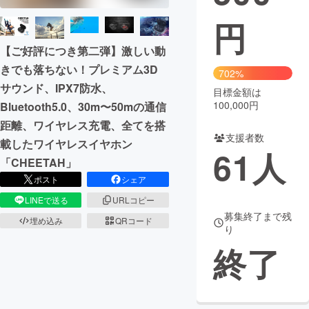
円
まちづくり・地域活性化
【ご好評につき第二弾】激しい動
きでも落ちない！プレミアム3D
CAMPFIRE for Social Good
CAMPFIRE Creation
702%
サウンド、IPX7防水、
CAMPFIREふるさと納税
machi-ya
コミュニティ
目標金額は
100,000円
Bluetooth5.0、30m〜50mの通信
距離、ワイヤレス充電、全てを搭
支援者数
載したワイヤレスイヤホン
61
人
「CHEETAH」
ポスト
シェア
LINEで送る
URLコピー
募集終了まで残
埋め込み
QRコード
り
終了