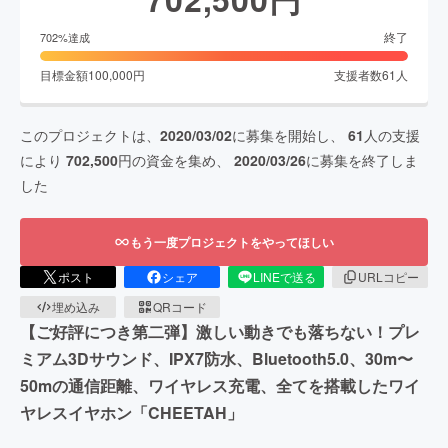
終了
702
%達成
目標金額
100,000
円
支援者数
61
人
このプロジェクトは、
2020/03/02
に募集を開始し、
61
人の支援
により
702,500
円の資金を集め、
2020/03/26
に募集を終了しま
した
もう一度プロジェクトをやってほしい
ポスト
シェア
LINEで送る
URLコピー
埋め込み
QRコード
【ご好評につき第二弾】激しい動きでも落ちない！プレ
ミアム3Dサウンド、IPX7防水、Bluetooth5.0、30m〜
50mの通信距離、ワイヤレス充電、全てを搭載したワイ
ヤレスイヤホン「CHEETAH」