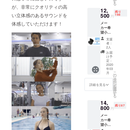
組 イ
す
る
マレ、バン
ヤー
が、非常にクオリティの高
12,
フック
コク、バ
残り
2組
い立体感のあるサウンドを
500
198
円
リ、様々な
(マット
体感していただけます！
メー
ブラッ
海外都市の
カー希
ク1組、
企業と取引
望小売
ディー
があり、グ
価格
プレッ
支援
15,500
ド1組)
ローバルな
者：
円(税
イヤー
2人
商品の流通
込)→12,
チップ
お届
500円
に関しては
4組
け予
(税込,送
(マット
定：
得意分野で
料込)
2020
ブラッ
す。「発
年03
【内容
ク大 1
こ
月
物】
組、
明」「発
の
リ
CHEET
マット
タ
見」から実
ー
AH イヤ
ブラッ
ン
詳細を見る
を
際に商品化
ホン 1
ク小 1
選
択
組 イ
組、
す
するまでに
る
ヤー
ディー
はワクワク
14,
フック
プレッ
残り87
2組
するような
800
ド大 1
円
(マット
組、
ポジティブ
メー
ブラッ
ディー
シンキング
カー希
ク1組、
プレッ
望小売
ディー
ド 1組)
もあります
価格
プレッ