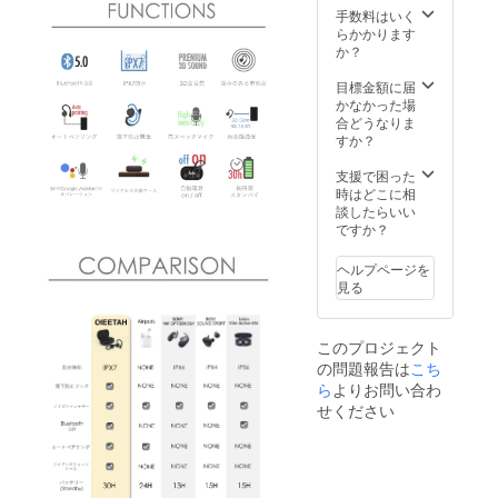
ディー
手数料はいく
プレッ
らかかります
ド 2組)
か？
ワイヤ
レス充
目標金額に届
電ケー
かなかった場
ス 2個
合どうなりま
取扱説
すか？
明書(日
本語) 2
支援で困った
冊
時はどこに相
談したらいい
ですか？
ヘルプページを
見る
このプロジェクト
の問題報告は
こち
ら
よりお問い合わ
せください