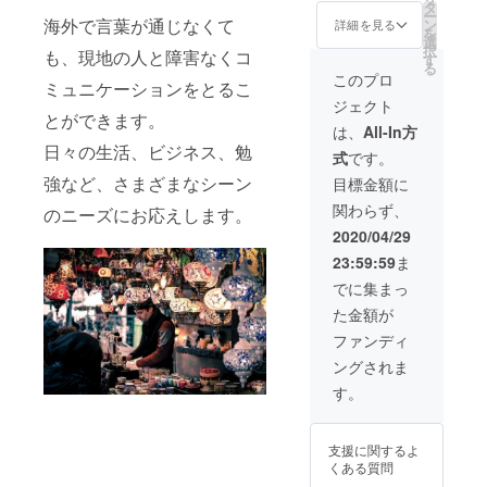
26,000
ユー
タ
ご支援
ー
円
海外で言葉が通じなくて
ザーマ
ン
により
詳細を見る
を
（セッ
ニュア
選
量産効
択
も、現地の人と障害なくコ
ト内
ル×2 ※
す
率が向
る
容） ・
ご注文
上した
このプロ
ミュニケーションをとるこ
IZELL翻
状況、
場合、
ジェクト
訳機
使用部
正規販
とができます。
TR001
材の供
売価格
は、
All-In方
本体×3
給状
が販売
日々の生活、ビジネス、勉
式
です。
※カラー
況、製
予定価
はガン
造工程
強など、さまざまなシーン
格より
目標金額に
メタ
上の都
下がる
関わらず、
のニーズにお応えします。
リック
合等に
可能性
・Type-
より出
もござ
2020/04/29
C充電
荷時期
いま
23:59:59
ま
ケーブ
が遅れ
す。
ル×3 ・
る場合
でに集まっ
スト
があり
た金額が
ラップ
ます。
×3 ・
皆様の
ファンディ
ユー
ご支援
ングされま
ザーマ
により
ニュア
量産効
す。
ル×3 ※
率が向
ご注文
上した
状況、
場合、
支援に関するよ
使用部
正規販
くある質問
材の供
売価格