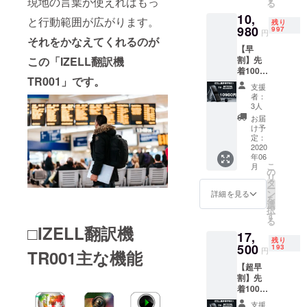
現地の言葉が使えればもっ
る
訳機
お問い合わ
10,
TR001
と行動範囲が広がります。
残り
せ先：キャ
980
本体×1
997
円
ンプファイ
それをかなえてくれるのが
※カラー
【早
はガン
ヤーの問合
この「IZELL翻訳機
割】先
メタ
せ先からお
着1000
リック
TR001」です。
名様限
問い合わせ
・Type-
支援
定！
C充電
者：
下さい。
【IZELL
ケーブ
3人
翻訳機
ル×1 ・
お届
TR001
スト
け予
】1台
定：
ラップ
販売予
2020
×1 ・
年06
定価格
ユー
こ
月
税抜
の
ザーマ
リ
10,980
タ
ニュア
ー
円
ン
ル×1 ※
詳細を見る
を
（セッ
選
ご注文
択
ト内
す
状況、
る
容） ・
使用部
□IZ
ELL翻訳機
17,
IZELL翻
材の供
残り
訳機
500
193
給状
円
TR001主な機能
TR001
況、製
【超早
本体×1
造工程
割】先
※カラー
上の都
着1000
はガン
合等に
名様限
メタ
より出
支援