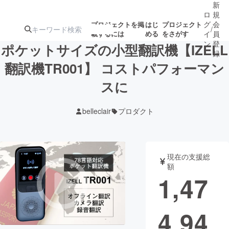
新
ロ
規
グ
会
プロジェクトを掲
はじ
プロジェクト
/
載するには
める
をさがす
イ
員
ン
登
ポケットサイズの小型翻訳機【IZELL
録
翻訳機TR001】 コストパフォーマン
スに
人気のプロ
注目のリ
注目の新着プロ
募集終了が近いプ
もうすぐ公開
ジェクト
ターン
ジェクト
ロジェクト
されます
belleclair
プロダクト
アート・写真
音楽
現在の支援総
テクノロジー・ガジェット
ゲーム・サ
額
1,47
映像・映画
書籍・雑誌
4,94
ビジネス・起業
チャレンジ