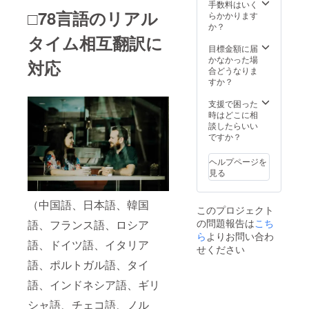
給状
が販売
手数料はいく
□78言語のリアル
況、製
予定価
らかかります
造工程
格より
か？
上の都
下がる
タイム相互翻訳に
合等に
可能性
目標金額に届
より出
もござ
かなかった場
対応
荷時期
いま
合どうなりま
が遅れ
す。
すか？
る場合
があり
支援で困った
ます。
時はどこに相
皆様の
談したらいい
ご支援
ですか？
により
量産効
ヘルプページを
率が向
見る
上した
場合、
正規販
（中国語、日本語、韓国
このプロジェクト
売価格
の問題報告は
こち
が販売
語、フランス語、ロシア
予定価
ら
よりお問い合わ
語、ドイツ語、イタリア
格より
せください
下がる
語、ポルトガル語、タイ
可能性
もござ
語、インドネシア語、ギリ
いま
す。
シャ語、チェコ語、ノル