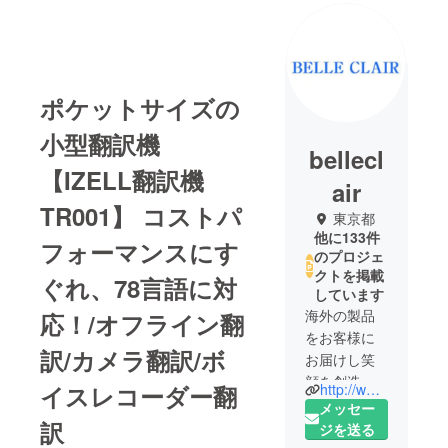
ポケットサイズの
小型翻訳機
bellecl
【IZELL翻訳機
air
TR001】 コストパ
東京都
他に133件
フォーマンスにす
のプロジェ
クトを掲載
ぐれ、78言語に対
しています
海外の製品
応！/オフライン翻
をお客様に
訳/カメラ翻訳/ボ
お届けし笑
顔を創造す
http://www.belleclair.co.jp/
イスレコーダー翻
るのが私た
メッセー
訳
ちの会社の
ジを送る
使命です。