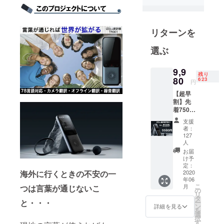
常により良
リターンを
い、お客様
にご満足頂
選ぶ
ける商品を
世界中から
9,9
残り
探してまい
80
623
円
ります。
【超早
割】先
特商法表記
着750名
様限
事業者の名
支援
定！
者：
称:株式会社
【IZELL
127
翻訳機
ベルクレー
人
TR001
お届
ル
】1台
け予
販売予
定：
海外に行くときの不安の一
2020
定価格
通信販売に
年06
税抜
こ
関する業務
月
つは言葉が通じないこ
9,980円
の
リ
の責任者：
（セッ
タ
と・・・
ー
ト内
ン
詳細を見る
小泉
を
容） ・
選
択
IZELL翻
す