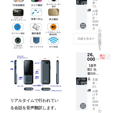
定！
リック
荷時期
者：
【IZELL
・Type-
7人
が遅れ
翻訳機
C充電
る場合
お届
TR001
ケーブ
け予
があり
】2台
ル×1 ・
定：
ます。
販売予
2020
スト
皆様の
年06
定価格
ラップ
ご支援
こ
月
税抜
×1 ・
の
により
リ
17,500
ユー
タ
量産効
ー
円
ザーマ
ン
詳細を見る
率が向
を
（セッ
ニュア
選
上した
択
ト内
ル×1 ※
す
場合、
る
容） ・
ご注文
正規販
26,
IZELL翻
状況、
売価格
残り
訳機
000
使用部
198
が販売
円
TR001
材の供
予定価
【超早
本体×2
給状
格より
割】先
※カラー
況、製
下がる
着200名
はガン
造工程
可能性
様限
メタ
上の都
もござ
支援
定！
リック
合等に
者：
いま
【IZELL
・Type-
より出
2人
す。
翻訳機
C充電
荷時期
お届
TR001
ケーブ
が遅れ
け予
】3台
ル×2 ・
定：
る場合
リアルタイムで行われてい
販売予
2020
スト
があり
年06
定価格
ラップ
ます。
る会話を音声翻訳します。
こ
月
税抜
×2 ・
の
皆様の
リ