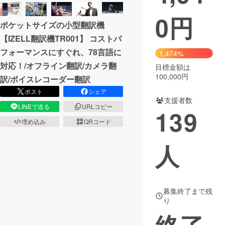
0
円
まちづくり・地域活性化
ポケットサイズの小型翻訳機
【IZELL翻訳機TR001】 コストパ
CAMPFIRE for Social Good
CAMPFIRE Creation
フォーマンスにすぐれ、78言語に
1,474%
CAMPFIREふるさと納税
machi-ya
コミュニティ
対応！/オフライン翻訳/カメラ翻
目標金額は
100,000円
訳/ボイスレコーダー翻訳
ポスト
シェア
支援者数
LINEで送る
URLコピー
139
埋め込み
QRコード
人
募集終了まで残
り