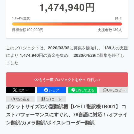
1,474,940
円
終了
1,474
%達成
目標金額
100,000
円
支援者数
139
人
このプロジェクトは、
2020/03/02
に募集を開始し、
139
人の支援
により
1,474,940
円の資金を集め、
2020/04/29
に募集を終了し
ました
もう一度プロジェクトをやってほしい
ポスト
シェア
LINEで送る
URLコピー
埋め込み
QRコード
ポケットサイズの小型翻訳機【IZELL翻訳機TR001】 コ
ストパフォーマンスにすぐれ、78言語に対応！/オフライ
ン翻訳/カメラ翻訳/ボイスレコーダー翻訳