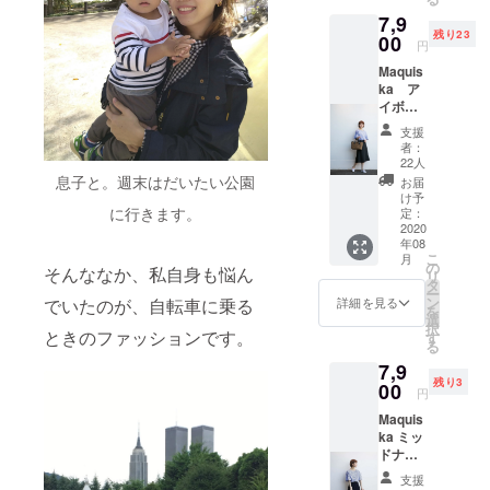
7,9
残り23
00
円
Maquis
ka ア
イボ
リーブ
支援
ラック
者：
定価税
22人
込8690
息子と。週末はだいたい公園
お届
円のと
け予
ころ、
に行きます。
定：
7900円
2020
年08
でお届
こ
月
け。
の
そんななか、私自身も悩ん
リ
10％オ
タ
ー
フ！初
ン
でいたのが、自転車に乗る
詳細を見る
を
回生産
選
択
分の枚
ときのファッションです。
す
る
数限定
7,9
です。
残り3
00
円
Maquis
ka ミッ
ドナイ
トブ
支援
ルー 定