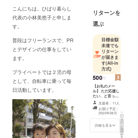
ほっとでき
こんにちは。ひばり暮らし
リターンを
るように。
代表の小林美悠子と申しま
選ぶ
す。
そして、ひ
ばりがハミ
目標金額
普段はフリーランスで、PR
ングするよ
未達でも
うに、日々
とデザインの仕事をしてい
リターン
を過ごせま
が届きま
ます。
すように。
す
(All-in
方式)
プライベートでは２児の母
500
円
として、自転車に乗って毎
【お礼のメー
日活動しています。
ル】 ただ応援し
たい、と言って
くださる方に。
支援者：11人
本当にありがと
お届け予定：
うございます。
こ
2020年08月
の
感謝を込めてお
リ
タ
礼のメールを差
ー
ン
し上げます。
詳細を見る
を
選
択
す
る