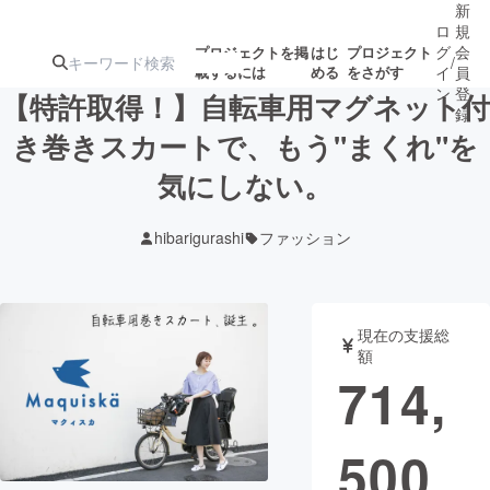
新
ロ
規
グ
会
プロジェクトを掲
はじ
プロジェクト
/
載するには
める
をさがす
イ
員
ン
登
【特許取得！】自転車用マグネット付
録
き巻きスカートで、もう"まくれ"を
気にしない。
人気のプロ
注目のリ
注目の新着プロ
募集終了が近いプ
もうすぐ公開
ジェクト
ターン
ジェクト
ロジェクト
されます
hibarigurashi
ファッション
アート・写真
音楽
現在の支援総
テクノロジー・ガジェット
ゲーム・サ
額
714,
映像・映画
書籍・雑誌
500
ビジネス・起業
チャレンジ