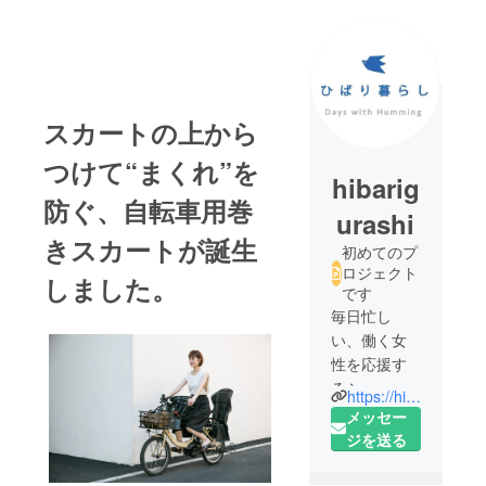
スカートの上から
つけて“まくれ”を
hibarig
防ぐ、自転車用巻
urashi
きスカートが誕生
初めてのプ
ロジェクト
しました。
です
毎日忙し
い、働く女
性を応援す
るショップ
https://hibarigurashi.com
です。
メッセー
ジを送る
働く女性
が、少し