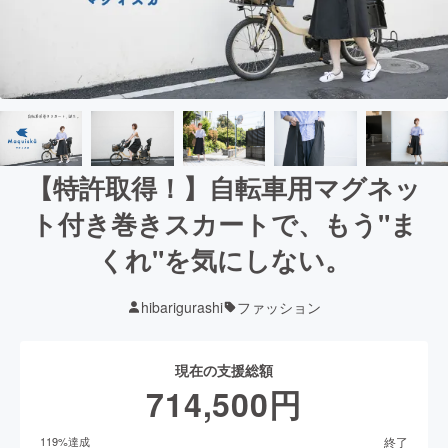
【特許取得！】自転車用マグネッ
ト付き巻きスカートで、もう"ま
くれ"を気にしない。
hibarigurashi
ファッション
現在の支援総額
714,500
円
終了
119
%達成