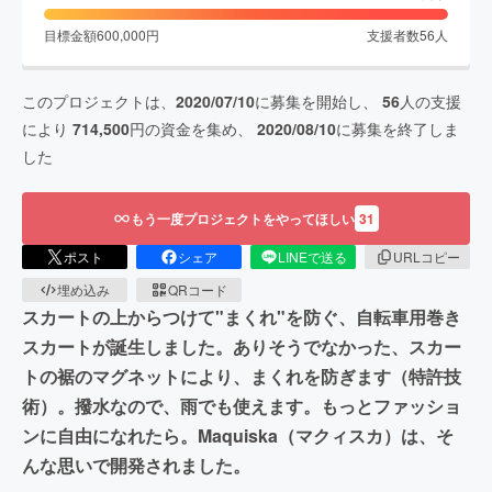
目標金額
600,000
円
支援者数
56
人
このプロジェクトは、
2020/07/10
に募集を開始し、
56
人の支援
により
714,500
円の資金を集め、
2020/08/10
に募集を終了しま
した
もう一度プロジェクトをやってほしい
31
ポスト
シェア
LINEで送る
URLコピー
埋め込み
QRコード
スカートの上からつけて"まくれ"を防ぐ、自転車用巻き
スカートが誕生しました。ありそうでなかった、スカー
トの裾のマグネットにより、まくれを防ぎます（特許技
術）。撥水なので、雨でも使えます。もっとファッショ
ンに自由になれたら。Maquiska（マクィスカ）は、そ
んな思いで開発されました。