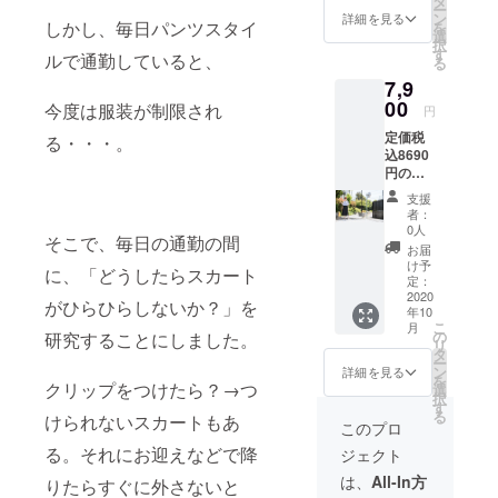
タ
ー
回生産
ン
詳細を見る
しかし、毎日パンツスタイ
を
分の枚
選
択
数限定
す
ルで通勤していると、
る
です。
7,9
00
今度は服装が制限され
円
定価税
る・・・。
込8690
円のと
ころ
支援
7900円
者：
でお届
0人
そこで、毎日の通勤の間
け。
お届
10%オ
け予
に、「どうしたらスカート
フ！先
定：
行予約
2020
がひらひらしないか？」を
年10
分で
こ
月
す。 お
の
研究することにしました。
リ
好きな
タ
ー
カラー
ン
詳細を見る
を
をお選
クリップをつけたら？→つ
選
択
びいた
す
る
けられないスカートもあ
だけま
このプロ
す。 予
る。それにお迎えなどで降
ジェクト
約販売
のた
は、
All-In方
りたらすぐに外さないと
め、10