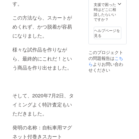
す。
ずれの
支援で困った
場合
時はどこに相
も、適
談したらいい
この方法なら、スカートが
宜状況
ですか？
をご連
めくれず、かつ脱着が容易
絡させ
ヘルプページを
ていた
になりました。
見る
だきま
す。
様々な試作品を作りなが
このプロジェクト
の問題報告は
こち
ら、最終的にこれだ！とい
ら
よりお問い合わ
う商品を作り出せました。
せください
そして、2020年7月2日、タ
イミングよく特許査定もい
ただきました。
発明の名称：自転車用マグ
ネット付巻きスカート