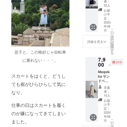
者：
価税込
32人
8690円
お届
のとこ
け予
ろ、
定：
7900円
2020
年08
でお届
こ
月
け。
の
リ
10％オ
タ
ー
フ！初
ン
詳細を見る
を
回生産
選
択
分の枚
す
息子と。この格好じゃ自転車
る
数限定
7,9
です。
に乗れない・・・。
残り10
00
円
Maquis
スカートをはくと、どうし
ka サン
ドベー
ても裾がひらひらして気に
ジュ 定
支援
価税込
者：
なり、
8690円
10人
のとこ
お届
ろ、
仕事の日はスカートを履く
け予
7900円
定：
でお届
2020
のが嫌になってきてしまい
年08
け。
こ
月
ました。
10％オ
の
リ
フ！初