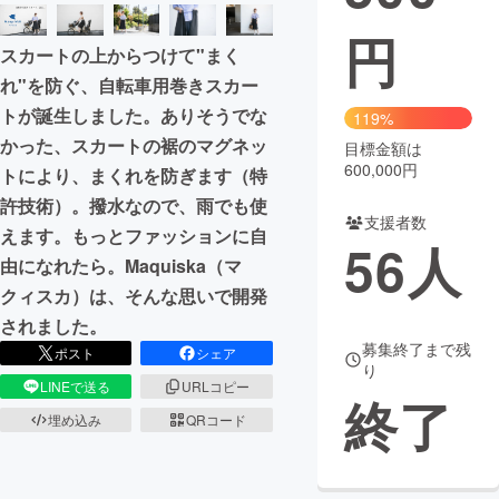
円
まちづくり・地域活性化
スカートの上からつけて"まく
れ"を防ぐ、自転車用巻きスカー
CAMPFIRE for Social Good
CAMPFIRE Creation
トが誕生しました。ありそうでな
119%
CAMPFIREふるさと納税
machi-ya
コミュニティ
かった、スカートの裾のマグネッ
目標金額は
600,000円
トにより、まくれを防ぎます（特
許技術）。撥水なので、雨でも使
支援者数
えます。もっとファッションに自
56
人
由になれたら。Maquiska（マ
クィスカ）は、そんな思いで開発
されました。
募集終了まで残
ポスト
シェア
り
LINEで送る
URLコピー
終了
埋め込み
QRコード