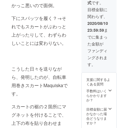
式
です。
月での
かっこ悪いので面倒。
発送を
目標金額に
予定し
関わらず、
ていま
下にスパッツを履く？→そ
す。 ※
2020/08/10
れでもスカートがぶわっと
先行予
23:59:59
ま
約全体
上がったりして、わずらわ
の数量
でに集まっ
によっ
しいことには変わりない。
た金額が
ては、
発送が
ファンディ
遅くな
ングされま
る可能
性があ
す。
りま
こうした日々を送りなが
す。 ま
た、国
ら、発明したのが、自転車
支援に関するよ
際情勢
くある質問
用巻きスカートMaquiskaで
や運送
状況、
手数料はいく
す。
その他
らかかります
の事情
か？
で発送
スカートの裾の２箇所にマ
が遅く
目標金額に届
なる場
かなかった場
グネットを付けることで、
合があ
合どうなりま
りま
上下の布を貼り合わせま
すか？
す。 い