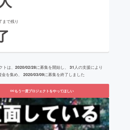
人
了まで残り
了
クトは、
2020/02/28
に募集を開始し、
31
人の支援により
資金を集め、
2020/03/09
に募集を終了しました
もう一度プロジェクトをやってほしい