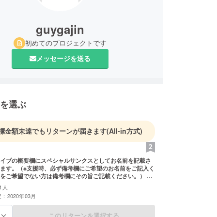
guygajin
初めてのプロジェクトです
メッセージを送る
を選ぶ
標金額未達でもリターンが届きます
(All-in方式)
イブの概要欄にスペシャルサンクスとしてお名前を記載さ
ます。（※支援時、必ず備考欄にご希望のお名前をご記入く
をご希望でない方は備考欄にその旨ご記載ください。） ま
週間ご覧いただけるアーカイブのURLをご送付させていた
1人
3月7日、3月8日いずれもご視聴いただけます） ライブの通
：2020年03月
ご支援をしてくださる方はこちらをお願いいたします。
このリターンを選択する
る