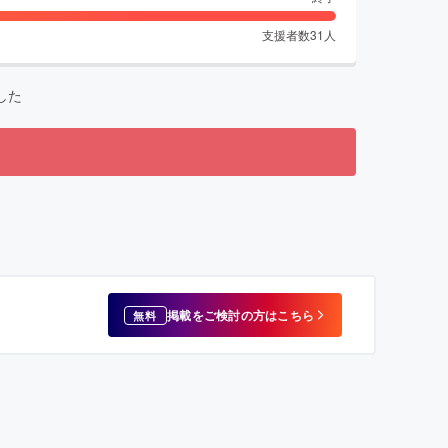
支援者数
31
人
した
！
掲載をご検討の方はこちら
無料