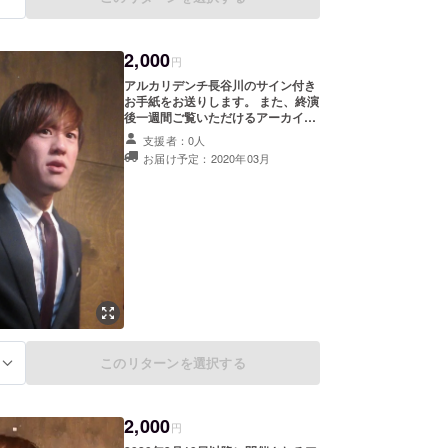
2,000
円
アルカリデンチ長谷川のサイン付き
お手紙をお送りします。 また、終演
後一週間ご覧いただけるアーカイブ
のURLをご送付させていただきま
支援者：0人
す。（3月7日、3月8日いずれもご視
お届け予定：2020年03月
聴いただけます） アルカリデンチを
特別に応援してくださる方はこちら
をお願いいたします。
このリターンを選択する
る
2,000
円