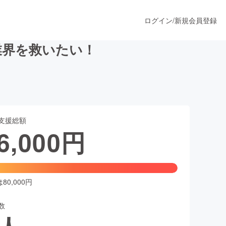
ログイン
/
新規会員登録
業界を救いたい！
うすぐ公開されます
支援総額
プロダクト
6,000
円
ファッション
スポーツ
0,000円
数
ア
ソーシャルグッド