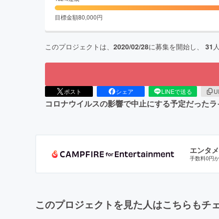
目標金額
80,000
円
このプロジェクトは、
2020/02/28
に募集を開始し、
31
ポスト
シェア
LINEで送る
U
コロナウイルスの影響で中止にする予定だったラ
エンタメ
手数料0円
このプロジェクトを見た人はこちらもチ