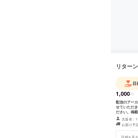
リターン
目
1,000
円
配信のアーカ
せていただき
ださい。掲載
た、終演後一
支援者：1
だきます。（
お届け予定
常料金程度の
詳細を見