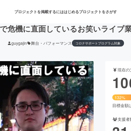
プロジェクトを掲載するには
はじめる
プロジェクトをさがす
で危機に直面しているお笑いライブ
guygajin
舞台・パフォーマンス
コロナサポートプログラム対象
注目のリターン
注目の新着プロジェクト
募集終了が近いプロジェクト
も
現在の
音楽
舞台・パフォーマンス
10
ゲーム・サービス開発
フード・飲食店
132%
書籍・雑誌出版
アニメ・漫画
目標金額は8
支援者
チャレンジ
ビューティー・ヘルスケ