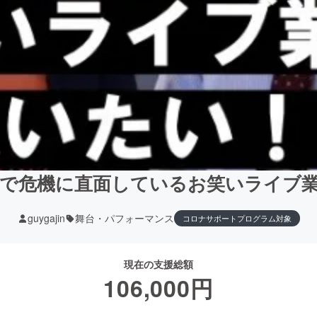
で危機に直面しているお笑いライブ
guygajin
舞台・パフォーマンス
コロナサポートプログラム対象
現在の支援総額
106,000
円