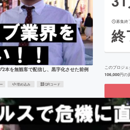
31
募集終
CAMPFIRE for Social Good
CAMPFIRE Creation
終
CAMPFIREふるさと納税
machi-ya
コミュニティ
このプロジェ
ブ2本を無観客で配信し、黒字化させた前例
106,000
円の
ピー
埋め込み
QRコード