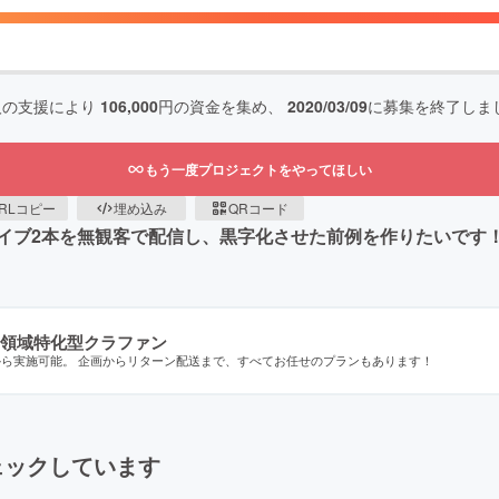
人の支援により
106,000
円の資金を集め、
2020/03/09
に募集を終了しま
もう一度プロジェクトをやってほしい
RLコピー
埋め込み
QRコード
イブ2本を無観客で配信し、黒字化させた前例を作りたいです
領域特化型クラファン
から実施可能。 企画からリターン配送まで、すべてお任せのプランもあります！
ェックしています